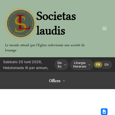
Aller
au
Societas
contenu
laudis
Le monde attend que l'Eglise redevienne une société de
louange
Sabbato 20 Iunii 2026,
De
Liturgia
FR
EN
Eo
Horarum
Hebdomada XI per annum,
Offices