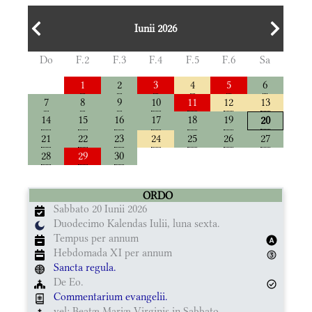
Iunii 2026
Do
F.2
F.3
F.4
F.5
F.6
Sa
1
2
3
4
5
6
7
8
9
10
11
12
13
14
15
16
17
18
19
20
21
22
23
24
25
26
27
28
29
30
ORDO
Sabbato 20 Iunii 2026
Duodecimo Kalendas Iulii, luna sexta.
Tempus per annum
Hebdomada XI per annum
Sancta regula.
De Eo.
Commentarium evangelii.
vel: Beatæ Mariæ Virginis in Sabbato.