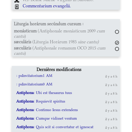
Commentarium evangelii.
Liturgia horárum secúndum cursum :
monásticum
(Antiphonale monásticum 2009
cum
cantu
)
sæculáris
(Liturgia Horárum 1985
sine cantu)
sæculáris
(Antiphonale romanum OCO 2015
cum
cantu
)
Dernières modifications
: psInvitatorium1 AM
il y a 4 h
: psInvitatorium0 AM
il y a 4 h
Antiphona
: Ubi est thesaurus tuus
il y a 8 h
Antiphona
: Requievit spiritus
il y a 8 h
Antiphona
: Continuo Iesus extendens
il y a 8 h
Antiphona
: Cumque vidisset ventum
il y a 8 h
Antiphona
: Quis scit si convertatur et ignoscat
il y a 8 h