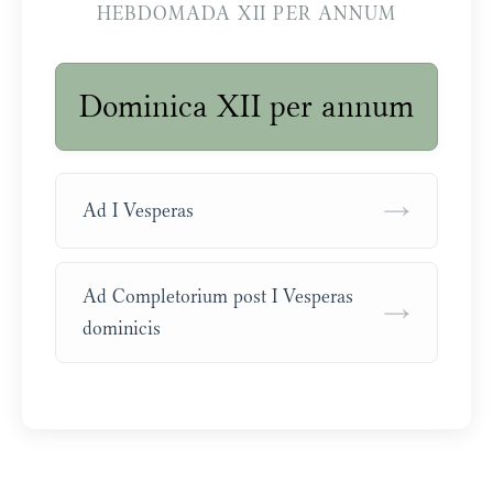
HEBDOMADA XII PER ANNUM
Dominica XII per annum
→
Ad I Vesperas
Ad Completorium post I Vesperas
→
dominicis