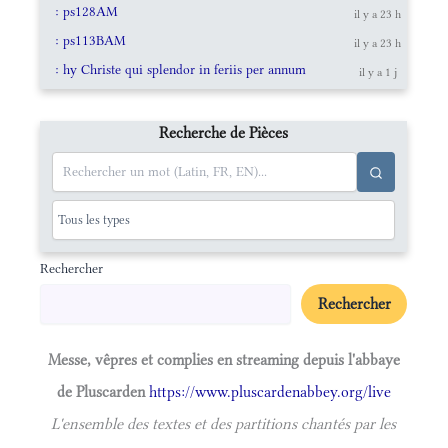
: ps128AM
il y a 23 h
: ps113BAM
il y a 23 h
: hy Christe qui splendor in feriis per annum
il y a 1 j
Recherche de Pièces
Rechercher
Rechercher
Messe, vêpres et complies en streaming depuis l'abbaye
de Pluscarden
https://www.pluscardenabbey.org/live
L'ensemble des textes et des partitions chantés par les