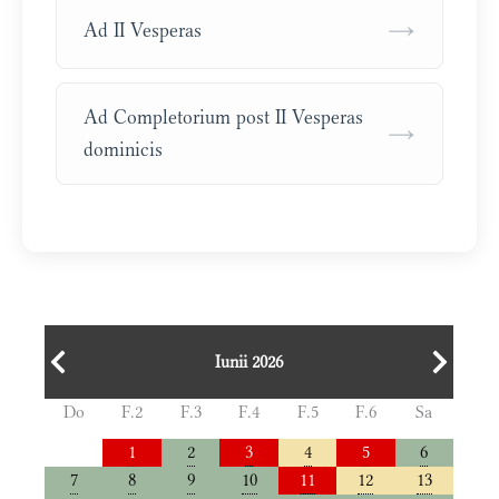
→
Ad II Vesperas
Ad Completorium post II Vesperas
→
dominicis
Iunii 2026
Do
F.2
F.3
F.4
F.5
F.6
Sa
1
2
3
4
5
6
7
8
9
10
11
12
13