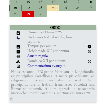
14
15
16
17
18
19
20
22
23
24
25
26
27
21
28
29
30
ORDO
Dominica 21 Iunii 2026
Undecimo Kalendas Iulii, luna
septima.
Tempus per annum
Hebdomada XII per annum
Sancta regula.
Dominica XII per annum.
Commentarium evangelii.
Natus est anno 1568 prope Mantuam in Longobardia,
ex principibus Castellionis. A matre pie educatus, ad
religionem maxime inclinatus apparuit. Aviti
principatus iure in fratrem transmisso, Societati Iesu
Romæ se adiunxit, et dum ægrotis in nosocomiis
inserviebat, morbo correptus, mortuus est anno 1591.
@