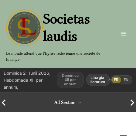
Aller
au
Societas
contenu
laudis
Le monde attend que l'Eglise redevienne une société de
louange
Dominica 21 Iunii 2026,
Dominica
Liturgia
Hebdomada XII per
XII per
FR
EN
Horarum
annum
annum,
Ad Sextam