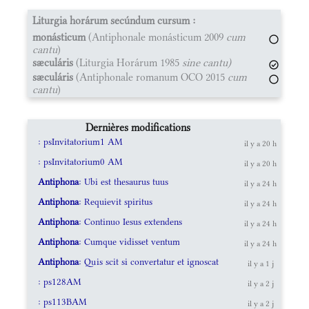
Liturgia horárum secúndum cursum :
monásticum
(Antiphonale monásticum 2009
cum
cantu
)
sæculáris
(Liturgia Horárum 1985
sine cantu)
sæculáris
(Antiphonale romanum OCO 2015
cum
cantu
)
Dernières modifications
: psInvitatorium1 AM
il y a 20 h
: psInvitatorium0 AM
il y a 20 h
Antiphona
: Ubi est thesaurus tuus
il y a 24 h
Antiphona
: Requievit spiritus
il y a 24 h
Antiphona
: Continuo Iesus extendens
il y a 24 h
Antiphona
: Cumque vidisset ventum
il y a 24 h
Antiphona
: Quis scit si convertatur et ignoscat
il y a 1 j
: ps128AM
il y a 2 j
: ps113BAM
il y a 2 j