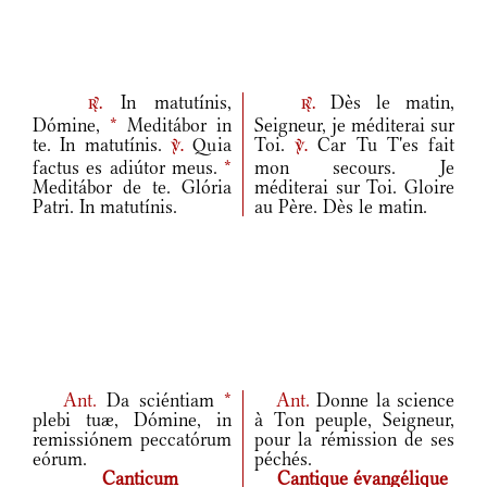
In matutínis,
Dès le matin,
r.
r.
Dómine,
*
Meditábor in
Seigneur, je méditerai sur
te. In matutínis.
Quia
Toi.
Car Tu T'es fait
v.
v.
factus es adiútor meus.
*
mon secours. Je
Meditábor de te. Glória
méditerai sur Toi. Gloire
Patri. In matutínis.
au Père. Dès le matin.
Ant.
Da sciéntiam
*
Ant.
Donne la science
plebi tuæ, Dómine, in
à Ton peuple, Seigneur,
remissiónem peccatórum
pour la rémission de ses
eórum.
péchés.
Canticum
Cantique évangélique