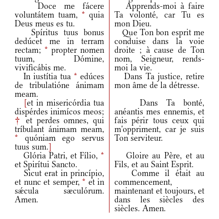
Doce me fácere
Apprends-moi à faire
voluntátem tuam,
*
quia
Ta volonté, car Tu es
Deus meus es tu.
mon Dieu.
Spíritus tuus bonus
Que Ton bon esprit me
dedúcet me in terram
conduise dans la voie
rectam;
*
propter nomen
droite ; à cause de Ton
tuum, Dómine,
nom, Seigneur, rends-
vivificábis me.
moi la vie.
In iustítia tua
*
edúces
Dans Ta justice, retire
de tribulatióne ánimam
mon âme de la détresse.
meam.
[
et in misericórdia tua
Dans Ta bonté,
dispérdes inimícos meos;
anéantis mes ennemis, et
†
et perdes omnes, qui
fais périr tous ceux qui
tríbulant ánimam meam,
m'oppriment, car je suis
*
quóniam ego servus
Ton serviteur.
tuus sum.
]
Glória Patri, et Fílio,
*
Gloire au Père, et au
et Spirítui Sancto.
Fils, et au Saint Esprit.
Sicut erat in princípio,
Comme il était au
et nunc et semper,
*
et in
commencement,
sǽcula sæculórum.
maintenant et toujours, et
Amen.
dans les siècles des
siècles. Amen.