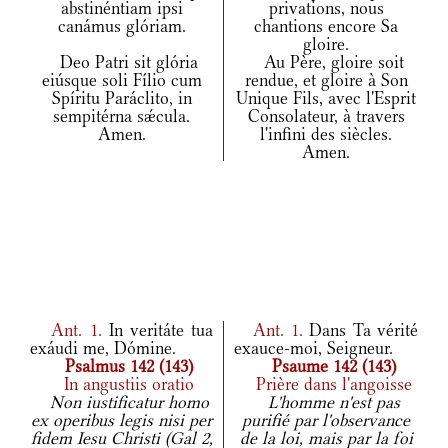
abstinéntiam ipsi
privations, nous
canámus glóriam.
chantions encore Sa
gloire.
Deo Patri sit glória
Au Père, gloire soit
eiúsque soli Fílio cum
rendue, et gloire à Son
Spíritu Paráclito, in
Unique Fils, avec l'Esprit
sempitérna sǽcula.
Consolateur, à travers
Amen.
l'infini des siècles.
Amen.
Ant.
1.
In veritáte tua
Ant.
1.
Dans Ta vérité
exáudi me, Dómine.
exauce-moi, Seigneur.
Psalmus 142 (143)
Psaume 142 (143)
In angustiis oratio
Prière dans l'angoisse
Non iustificatur homo
L'homme n'est pas
ex operibus legis nisi per
purifié par l'observance
fidem Iesu Christi (Gal 2,
de la loi, mais par la foi