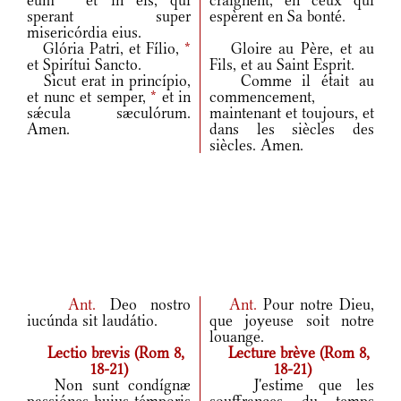
eum
*
et in eis, qui
craignent, en ceux qui
sperant super
espèrent en Sa bonté.
misericórdia eius.
Glória Patri, et Fílio,
*
Gloire au Père, et au
et Spirítui Sancto.
Fils, et au Saint Esprit.
Sicut erat in princípio,
Comme il était au
et nunc et semper,
*
et in
commencement,
sǽcula sæculórum.
maintenant et toujours, et
Amen.
dans les siècles des
siècles. Amen.
Ant.
Deo nostro
Ant.
Pour notre Dieu,
iucúnda sit laudátio.
que joyeuse soit notre
louange.
Lectio brevis (Rom 8,
Lecture brève (Rom 8,
18-21)
18-21)
Non sunt condígnæ
J'estime que les