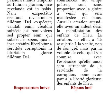
passiónes huius témporis
souffrances du temps
ad futúram glóriam, quæ
présent sont sans
revelánda est in nobis.
proportion avec la gloire
Nam exspectátio
à venir qui sera
creatúræ revelatiónem
manifestée en nous.
filiórum Dei exspéctat;
Aussi la création attend-
vanitáti enim creatúra
elle avec un ardent désir
subiécta est, non volens
la manifestation des
sed propter eum, qui
enfants de Dieu. La
subiécit, in spem, quia et
création, en effet, a été
ipsa creatúra liberábitur a
assujettie à la vanité, non
servitúte corruptiónis in
de son gré, mais par la
libertátem glóriæ
volonté de celui qui l'y a
filiórum Dei.
soumise, avec
l'espérance qu'elle aussi
sera affranchie de la
servitude de la
corruption, pour avoir
part à la liberté glorieuse
des enfants de Dieu.
Responsorium breve
Répons bref