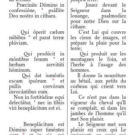
Præcínite Dómino in
Jouez devant le
confessióne,
*
psállite
Seigneur dans la
Deo nostro in cíthara.
louange, psalmodiez
pour notre Dieu sur la
cithare.
Qui óperit cælum
C'est Lui qui couvre
núbibus
*
et parat terræ
les cieux de nuages, et
plúviam.
prépare la pluie pour la
terre;
Qui prodúcit in
Qui produit sur les
móntibus fenum
*
et
montagnes le foin, et
herbam servitúti
l'herbe à l'usage des
hóminum.
hommes.
Qui dat iuméntis
Il donne la nourriture
escam ipsórum
*
et
au bétail, aux petits du
pullis corvórum
corbeau qui crient vers
invocántibus eum.
Lui.
Non in fortitúdine equi
Ce n'est pas dans la
delectátur,
*
nec in tíbiis
vigueur du cheval qu'Il
viri beneplácitum est ei.
se complaît, ni dans les
jambes de l'homme qu'il
met Son plaisir.
Beneplácitum est
Le Seigneur met son
Dómino super timéntes
plaisir en ceux qui Le