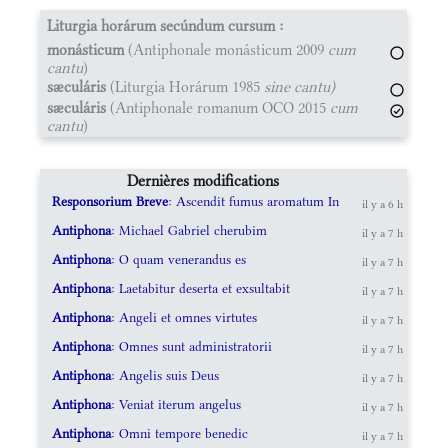
Liturgia horárum secúndum cursum :
monásticum
(Antiphonale monásticum 2009
cum
cantu
)
sæculáris
(Liturgia Horárum 1985
sine cantu)
sæculáris
(Antiphonale romanum OCO 2015
cum
cantu
)
Dernières modifications
Responsorium Breve
: Ascendit fumus aromatum In
il y a 6 h
Antiphona
: Michael Gabriel cherubim
il y a 7 h
Antiphona
: O quam venerandus es
il y a 7 h
Antiphona
: Laetabitur deserta et exsultabit
il y a 7 h
Antiphona
: Angeli et omnes virtutes
il y a 7 h
Antiphona
: Omnes sunt administratorii
il y a 7 h
Antiphona
: Angelis suis Deus
il y a 7 h
Antiphona
: Veniat iterum angelus
il y a 7 h
Antiphona
: Omni tempore benedic
il y a 7 h