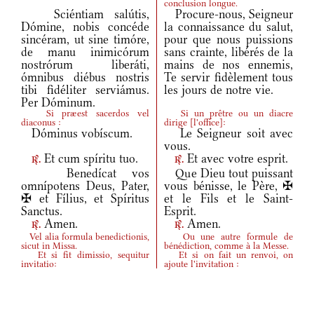
conclusion longue.
Sciéntiam salútis,
Procure-nous, Seigneur
Dómine, nobis concéde
la connaissance du salut,
sincéram, ut sine timóre,
pour que nous puissions
de manu inimicórum
sans crainte, libérés de la
nostrórum liberáti,
mains de nos ennemis,
ómnibus diébus nostris
Te servir fidèlement tous
tibi fidéliter serviámus.
les jours de notre vie.
Per Dóminum.
Si præest sacerdos vel
Si un prêtre ou un diacre
diaconus :
dirige
[
l'office
]
:
Dóminus vobíscum.
Le Seigneur soit avec
vous.
Et cum spíritu tuo.
Et avec votre esprit.
r.
r.
Benedícat vos
Que Dieu tout puissant
omnípotens Deus, Pater,
vous bénisse, le Père, ✠
✠ et Fílius, et Spíritus
et le Fils et le Saint-
Sanctus.
Esprit.
Amen.
Amen.
r.
r.
Vel alia formula benedictionis,
Ou une autre formule de
sicut in Missa.
bénédiction, comme à la Messe.
Et si fit dimissio, sequitur
Et si on fait un renvoi, on
invitatio:
ajoute l'invitation :