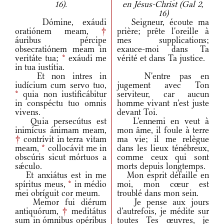
16).
en Jésus-Christ (Gal 2,
16)
Dómine, exáudi
Seigneur, écoute ma
oratiónem meam,
†
prière; prête l'oreille à
áuribus pércipe
mes supplications;
obsecratiónem meam in
exauce-moi dans Ta
veritáte tua;
*
exáudi me
vérité et dans Ta justice.
in tua iustítia.
Et non intres in
N'entre pas en
iudícium cum servo tuo,
jugement avec Ton
*
quia non iustificábitur
serviteur, car aucun
in conspéctu tuo omnis
homme vivant n'est juste
vivens.
devant Toi.
Quia persecútus est
L'ennemi en veut à
inimícus ánimam meam,
mon âme, il foule à terre
†
contrívit in terra vitam
ma vie; il me relègue
meam,
*
collocávit me in
dans les lieux ténébreux,
obscúris sicut mórtuos a
comme ceux qui sont
sǽculo.
morts depuis longtemps.
Et anxiátus est in me
Mon esprit défaille en
spíritus meus,
*
in médio
moi, mon cœur est
mei obríguit cor meum.
troublé dans mon sein.
Memor fui diérum
Je pense aux jours
antiquórum,
†
meditátus
d'autrefois, je médite sur
sum in ómnibus opéribus
toutes Tes œuvres, je