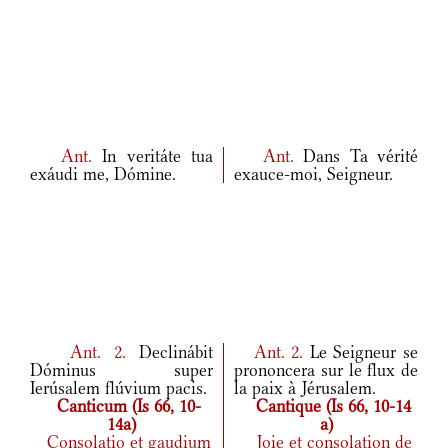
Ant.
In veritáte tua
Ant.
Dans Ta vérité
exáudi me, Dómine.
exauce-moi, Seigneur.
Ant.
2.
Declinábit
Ant.
2.
Le Seigneur se
Dóminus super
prononcera sur le flux de
Ierúsalem flúvium pacis.
la paix à Jérusalem.
Canticum (Is 66, 10-
Cantique (Is 66, 10-14
14a)
a)
Consolatio et gaudium
Joie et consolation de