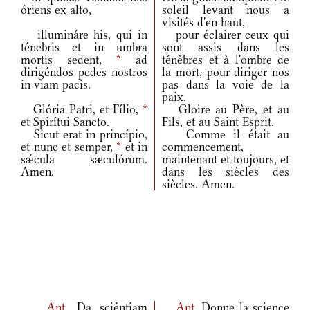
óriens ex alto,
soleil levant nous a
visités d'en haut,
illumináre his, qui in
pour éclairer ceux qui
ténebris et in umbra
sont assis dans les
mortis sedent,
*
ad
ténèbres et à l'ombre de
dirigéndos pedes nostros
la mort, pour diriger nos
in viam pacis.
pas dans la voie de la
paix.
Glória Patri, et Fílio,
*
Gloire au Père, et au
et Spirítui Sancto.
Fils, et au Saint Esprit.
Sicut erat in princípio,
Comme il était au
et nunc et semper,
*
et in
commencement,
sǽcula sæculórum.
maintenant et toujours, et
Amen.
dans les siècles des
siècles. Amen.
Ant.
Da sciéntiam
Ant.
Donne la science