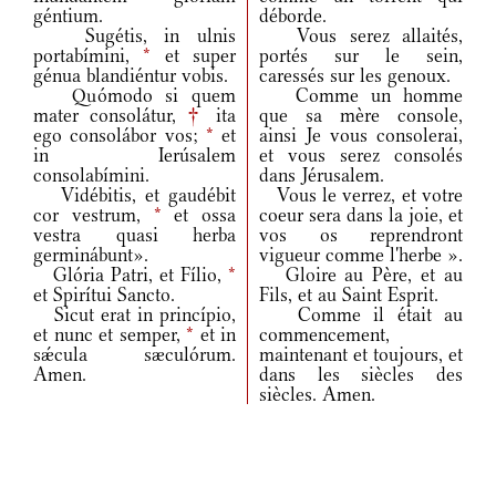
géntium.
déborde.
Sugétis, in ulnis
Vous serez allaités,
portabímini,
*
et super
portés sur le sein,
génua blandiéntur vobis.
caressés sur les genoux.
Quómodo si quem
Comme un homme
mater consolátur,
†
ita
que sa mère console,
ego consolábor vos;
*
et
ainsi Je vous consolerai,
in Ierúsalem
et vous serez consolés
consolabímini.
dans Jérusalem.
Vidébitis, et gaudébit
Vous le verrez, et votre
cor vestrum,
*
et ossa
coeur sera dans la joie, et
vestra quasi herba
vos os reprendront
germinábunt».
vigueur comme l'herbe ».
Glória Patri, et Fílio,
*
Gloire au Père, et au
et Spirítui Sancto.
Fils, et au Saint Esprit.
Sicut erat in princípio,
Comme il était au
et nunc et semper,
*
et in
commencement,
sǽcula sæculórum.
maintenant et toujours, et
Amen.
dans les siècles des
siècles. Amen.