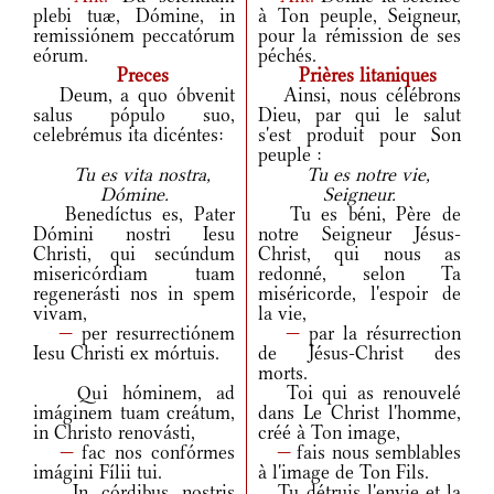
plebi tuæ, Dómine, in
à Ton peuple, Seigneur,
remissiónem peccatórum
pour la rémission de ses
eórum.
péchés.
Preces
Prières litaniques
Deum, a quo óbvenit
Ainsi, nous célébrons
salus pópulo suo,
Dieu, par qui le salut
celebrémus ita dicéntes:
s'est produit pour Son
peuple :
Tu es vita nostra,
Tu es notre vie,
Dómine.
Seigneur.
Benedíctus es, Pater
Tu es béni, Père de
Dómini nostri Iesu
notre Seigneur Jésus-
Christi, qui secúndum
Christ, qui nous as
misericórdiam tuam
redonné, selon Ta
regenerásti nos in spem
miséricorde, l'espoir de
vivam,
la vie,
—
per resurrectiónem
—
par la résurrection
Iesu Christi ex mórtuis.
de Jésus-Christ des
morts.
Qui hóminem, ad
Toi qui as renouvelé
imáginem tuam creátum,
dans Le Christ l'homme,
in Christo renovásti,
créé à Ton image,
—
fac nos confórmes
—
fais nous semblables
imágini Fílii tui.
à l'image de Ton Fils.
In córdibus nostris
Tu détruis l'envie et la