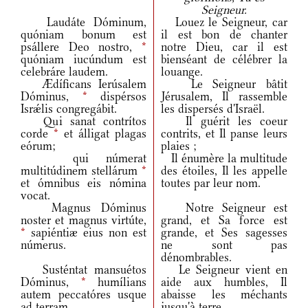
Seigneur.
Laudáte Dóminum,
Louez le Seigneur, car
quóniam bonum est
il est bon de chanter
psállere Deo nostro,
*
notre Dieu, car il est
quóniam iucúndum est
bienséant de célébrer la
celebráre laudem.
louange.
Ædíficans Ierúsalem
Le Seigneur bâtit
Dóminus,
*
dispérsos
Jérusalem, Il rassemble
Isrǽlis congregábit.
les dispersés d'Israël.
Qui sanat contrítos
Il guérit les coeur
corde
*
et álligat plagas
contrits, et Il panse leurs
eórum;
plaies ;
qui númerat
Il énumère la multitude
multitúdinem stellárum
*
des étoiles, Il les appelle
et ómnibus eis nómina
toutes par leur nom.
vocat.
Magnus Dóminus
Notre Seigneur est
noster et magnus virtúte,
grand, et Sa force est
*
sapiéntiæ eius non est
grande, et Ses sagesses
númerus.
ne sont pas
dénombrables.
Susténtat mansuétos
Le Seigneur vient en
Dóminus,
*
humílians
aide aux humbles, Il
autem peccatóres usque
abaisse les méchants
ad terram.
jusqu'à terre.