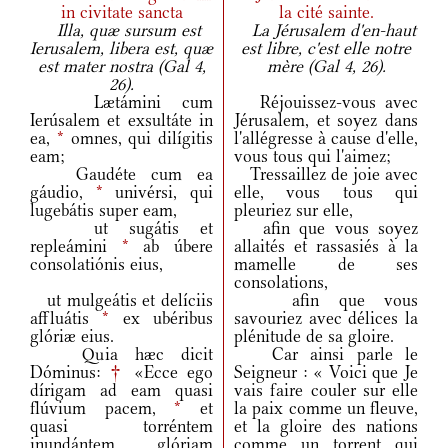
in civitate sancta
la cité sainte.
Illa, quæ sursum est
La Jérusalem d'en-haut
Ierusalem, libera est, quæ
est libre, c'est elle notre
est mater nostra (Gal 4,
mère (Gal 4, 26).
26).
Lætámini cum
Réjouissez-vous avec
Ierúsalem et exsultáte in
Jérusalem, et soyez dans
ea,
*
omnes, qui dilígitis
l'allégresse à cause d'elle,
eam;
vous tous qui l'aimez;
Gaudéte cum ea
Tressaillez de joie avec
gáudio,
*
univérsi, qui
elle, vous tous qui
lugebátis super eam,
pleuriez sur elle,
ut sugátis et
afin que vous soyez
repleámini
*
ab úbere
allaités et rassasiés à la
consolatiónis eius,
mamelle de ses
consolations,
ut mulgeátis et delíciis
afin que vous
affluátis
*
ex ubéribus
savouriez avec délices la
glóriæ eius.
plénitude de sa gloire.
Quia hæc dicit
Car ainsi parle le
Dóminus:
†
«Ecce ego
Seigneur : « Voici que Je
dírigam ad eam quasi
vais faire couler sur elle
flúvium pacem,
*
et
la paix comme un fleuve,
quasi torréntem
et la gloire des nations
inundántem glóriam
comme un torrent qui