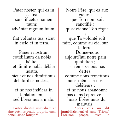
Pater noster, qui es in
Notre Père, qui es aux
cælis:
cieux :
sanctificétur nomen
que Ton nom soit
tuum;
sanctifié ;
advéniat regnum tuum;
qu'advienne Ton règne
;
fiat volúntas tua, sicut
que Ta volonté soit
in cælo et in terra.
faite, comme au ciel sur
la terre.
Panem nostrum
Donne-nous
cotidiánum da nobis
aujourd'hui notre pain
hódie;
quotidien ;
et dimítte nobis débita
et remets-nous nos
nostra,
dettes,
sicut et nos dimíttimus
comme nous remettons
debitóribus nostris;
nous-mêmes à nos
débiteurs ;
et ne nos indúcas in
et ne nous abandonne
tentatiónem;
pas dans l'épreuve ;
sed líbera nos a malo.
mais libère nous du
mauvais.
Postea dicitur immediate et
Après cela on dit
sine orémus oratio propria, cum
immédiatement et sans "Prions"
conclusione longiore.
l'oraison propre, avec la