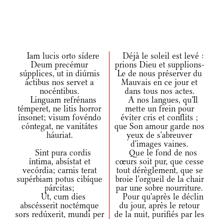
Iam lucis orto sídere
Déjà le soleil est levé :
Deum precémur
prions Dieu et supplions-
súpplices, ut in diúrnis
Le de nous préserver du
áctibus nos servet a
Mauvais en ce jour et
nocéntibus.
dans tous nos actes.
Linguam refrénans
A nos langues, qu'Il
témperet, ne litis horror
mette un frein pour
ínsonet; visum fovéndo
éviter cris et conflits ;
cóntegat, ne vanitátes
que Son amour garde nos
háuriat.
yeux de s'abreuver
d'images vaines.
Sint pura cordis
Que le fond de nos
íntima, absístat et
cœurs soit pur, que cesse
vecórdia; carnis terat
tout dérèglement, que se
supérbiam potus cibíque
broie l'orgueil de la chair
párcitas;
par une sobre nourriture.
Ut, cum dies
Pour qu'après le déclin
abscésserit noctémque
du jour, après le retour
sors redúxerit, mundi per
de la nuit, purifiés par les