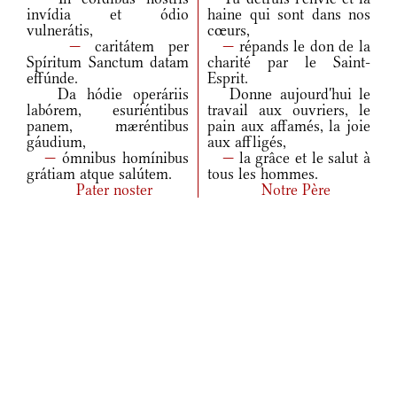
invídia et ódio
haine qui sont dans nos
vulnerátis,
cœurs,
—
caritátem per
—
répands le don de la
Spíritum Sanctum datam
charité par le Saint-
effúnde.
Esprit.
Da hódie operáriis
Donne aujourd'hui le
labórem, esuriéntibus
travail aux ouvriers, le
panem, mæréntibus
pain aux affamés, la joie
gáudium,
aux affligés,
—
ómnibus homínibus
—
la grâce et le salut à
grátiam atque salútem.
tous les hommes.
Pater noster
Notre Père