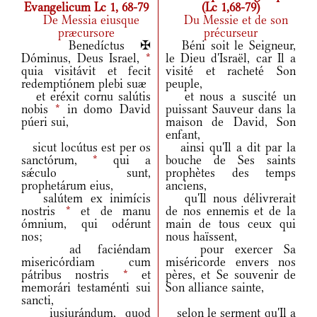
Evangelicum Lc 1, 68-79
(Lc 1,68-79)
De Messia eiusque
Du Messie et de son
præcursore
précurseur
Benedíctus ✠
Béni soit le Seigneur,
Dóminus, Deus Israel,
*
le Dieu d'Israël, car Il a
quia visitávit et fecit
visité et racheté Son
redemptiónem plebi suæ
peuple,
et eréxit cornu salútis
et nous a suscité un
nobis
*
in domo David
puissant Sauveur dans la
púeri sui,
maison de David, Son
enfant,
sicut locútus est per os
ainsi qu'Il a dit par la
sanctórum,
*
qui a
bouche de Ses saints
sǽculo sunt,
prophètes des temps
prophetárum eius,
anciens,
salútem ex inimícis
qu'Il nous délivrerait
nostris
*
et de manu
de nos ennemis et de la
ómnium, qui odérunt
main de tous ceux qui
nos;
nous haïssent,
ad faciéndam
pour exercer Sa
misericórdiam cum
miséricorde envers nos
pátribus nostris
*
et
pères, et Se souvenir de
memorári testaménti sui
Son alliance sainte,
sancti,
iusiurándum, quod
selon le serment qu'Il a