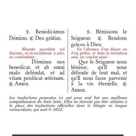
Benedicámus
Bénissons le
v.
v.
Dómino.
Deo grátias.
Seigneur.
Rendons
r.
r.
grâces à Dieu.
Absente sacerdote vel
En l'absence d'un diacre ou
diacono, et in recitatione a solo,
d'un prêtre, et dans la récitation
sic concluditur:
seul, on conclut ainsi :
Dóminus nos
Que le Seigneur nous
benedícat, et ab omni
bénisse, qu'Il nous
malo deféndat, et ad
défende de tout mal, et
vitam perdúcat ætérnam.
qu'Il nous fasse parvenir
Amen.
à la vie éternelle.
r.
r.
Amen.
Les traductions proposées ici ont pour seul but une meilleure
compréhension du texte latin. Elles ne doivent pas être utilisées à
la place des traductions officielles dans la liturgie en langue
vernaculaire, qui sont © AELF.