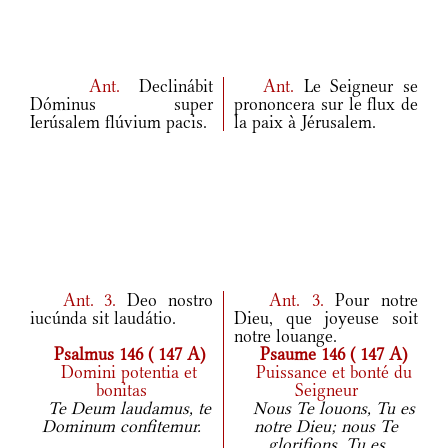
Ant.
Declinábit
Ant.
Le Seigneur se
Dóminus super
prononcera sur le flux de
Ierúsalem flúvium pacis.
la paix à Jérusalem.
Ant.
3.
Deo nostro
Ant.
3.
Pour notre
iucúnda sit laudátio.
Dieu, que joyeuse soit
notre louange.
Psalmus 146 ( 147 A)
Psaume 146 ( 147 A)
Domini potentia et
Puissance et bonté du
bonitas
Seigneur
Te Deum laudamus, te
Nous Te louons, Tu es
Dominum confitemur.
notre Dieu; nous Te
glorifions, Tu es