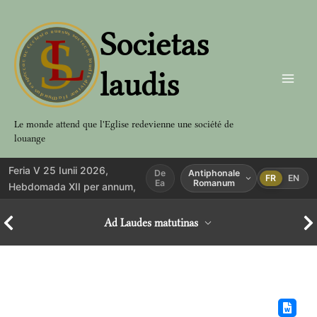
Aller
au
Societas
contenu
laudis
Le monde attend que l'Eglise redevienne une société de
louange
Feria V 25 Iunii 2026,
De
Antiphonale
FR
EN
Ea
Romanum
Hebdomada XII per annum,
Ad Laudes matutinas