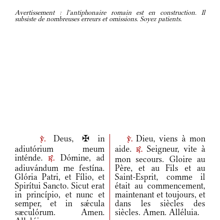
Avertissement : l'antiphonaire romain est en construction. Il
subsiste de nombreuses erreurs et omissions. Soyez patients.
Deus, ✠ in
Dieu, viens à mon
v.
v.
adiutórium meum
aide.
Seigneur, vite à
r.
inténde.
Dómine, ad
mon secours. Gloire au
r.
adiuvándum me festína.
Père, et au Fils et au
Glória Patri, et Fílio, et
Saint-Esprit, comme il
Spirítui Sancto. Sicut erat
était au commencement,
in princípio, et nunc et
maintenant et toujours, et
semper, et in sǽcula
dans les siècles des
sæculórum. Amen.
siècles. Amen. Alléluia.