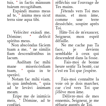
tuis,
*
in factis mánuum
réfléchis sur l'ouvrage de
tuárum recogitábam.
Tes mains.
Expándi manus meas
J'étends vers Toi mes
ad te,
*
ánima mea sicut
mains, et mon âme,
terra sine aqua tibi.
comme une terre
desséchée, soupire après
Toi.
Velóciter exáudi me,
Hâte-Toi de m'exaucer,
Dómine;
*
defécit
Seigneur, mon esprit
spíritus meus.
défaille.
Non abscóndas fáciem
Ne me cache pas Ta
tuam a me,
*
ne símilis
face, je deviens
fiam descendéntibus in
semblable à ceux qui
lacum.
descendent dans la fosse.
Audítam fac mihi
Fais-moi de bonne
mane misericórdiam
heure sentir Ta bonté, car
tuam,
*
quia in te
c'est en Toi que j'espère.
sperávi.
Notam fac mihi viam,
Fais-moi connaître la
in qua ámbulem,
*
quia
voie où je dois marcher,
ad te levávi ánimam
car c'est vers Toi que
meam.
j'élève mon âme.
Eripe me de inimícis
Délivre-moi de mes
meis,
*
Dómine, ad te
ennemis, Seigneur, je me
confúgi.
réfugie auprès de Toi.