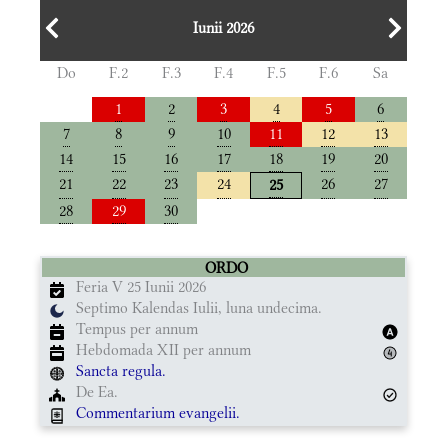
Iunii 2026
Do
F.2
F.3
F.4
F.5
F.6
Sa
1
2
3
4
5
6
7
8
9
10
11
12
13
14
15
16
17
18
19
20
21
22
23
24
26
27
25
28
29
30
ORDO
Feria V 25 Iunii 2026
Septimo Kalendas Iulii, luna undecima.
Tempus per annum
Hebdomada XII per annum
Sancta regula.
De Ea.
Commentarium evangelii.