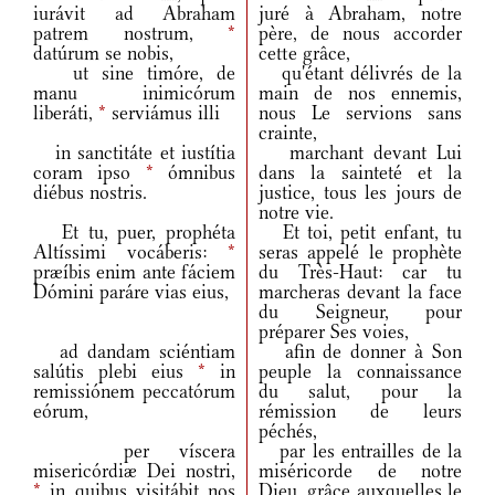
iurávit ad Abraham
juré à Abraham, notre
patrem nostrum,
*
père, de nous accorder
datúrum se nobis,
cette grâce,
ut sine timóre, de
qu'étant délivrés de la
manu inimicórum
main de nos ennemis,
liberáti,
*
serviámus illi
nous Le servions sans
crainte,
in sanctitáte et iustítia
marchant devant Lui
coram ipso
*
ómnibus
dans la sainteté et la
diébus nostris.
justice, tous les jours de
notre vie.
Et tu, puer, prophéta
Et toi, petit enfant, tu
Altíssimi vocáberis:
*
seras appelé le prophète
præíbis enim ante fáciem
du Très-Haut: car tu
Dómini paráre vias eius,
marcheras devant la face
du Seigneur, pour
préparer Ses voies,
ad dandam sciéntiam
afin de donner à Son
salútis plebi eius
*
in
peuple la connaissance
remissiónem peccatórum
du salut, pour la
eórum,
rémission de leurs
péchés,
per víscera
par les entrailles de la
misericórdiæ Dei nostri,
miséricorde de notre
*
in quibus visitábit nos
Dieu, grâce auxquelles le