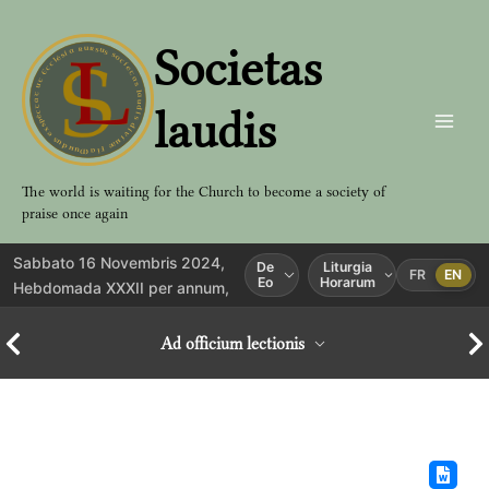
Aller
au
Societas
contenu
laudis
The world is waiting for the Church to become a society of
praise once again
Sabbato 16 Novembris 2024,
De
Liturgia
FR
EN
Eo
Horarum
Hebdomada XXXII per annum,
Ad officium lectionis