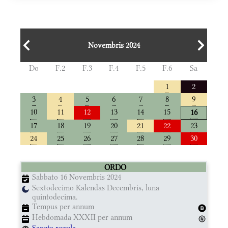
Novembris 2024
Do
F.2
F.3
F.4
F.5
F.6
Sa
1
2
3
4
5
6
7
8
9
10
11
12
13
14
15
16
17
18
19
20
21
22
23
24
25
26
27
28
29
30
ORDO
Sabbato 16 Novembris 2024
Sextodecimo Kalendas Decembris, luna
quintodecima.
Tempus per annum
Hebdomada XXXII per annum
Sancta regula.