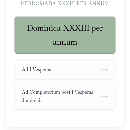
HEBDOMADA XXXIII PER ANNUM
Dominica XXXIII per
annum
→
Ad I Vesperas
Ad Completorium post I Vesperas
→
dominicis