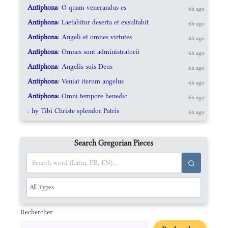
Antiphona
: O quam venerandus es
6h ago
Antiphona
: Laetabitur deserta et exsultabit
6h ago
Antiphona
: Angeli et omnes virtutes
6h ago
Antiphona
: Omnes sunt administratorii
6h ago
Antiphona
: Angelis suis Deus
6h ago
Antiphona
: Veniat iterum angelus
6h ago
Antiphona
: Omni tempore benedic
6h ago
: hy Tibi Christe splendor Patris
6h ago
Search Gregorian Pieces
Rechercher