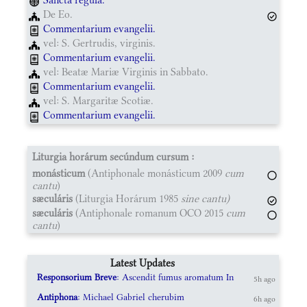
De Eo.
Commentarium evangelii.
vel: S. Gertrudis, virginis.
Commentarium evangelii.
vel: Beatæ Mariæ Virginis in Sabbato.
Commentarium evangelii.
vel: S. Margaritæ Scotiæ.
Commentarium evangelii.
Liturgia horárum secúndum cursum :
monásticum
(Antiphonale monásticum 2009
cum
cantu
)
sæculáris
(Liturgia Horárum 1985
sine cantu)
sæculáris
(Antiphonale romanum OCO 2015
cum
cantu
)
Latest Updates
Responsorium Breve
: Ascendit fumus aromatum In
5h ago
Antiphona
: Michael Gabriel cherubim
6h ago