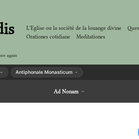
dis
L’Eglise ou la société de la louange divine
Ques
Orationes cotidiane
Meditationes
nce again
Antiphonale Monasticum
Ad Nonam