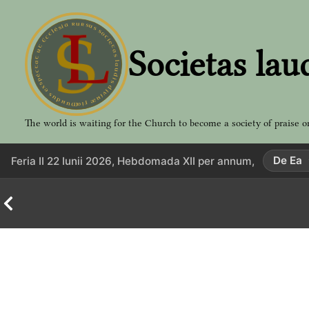
Aller
au
contenu
Societas lau
The world is waiting for the Church to become a society of praise o
De Ea
Feria II 22 Iunii 2026, Hebdomada XII per annum,