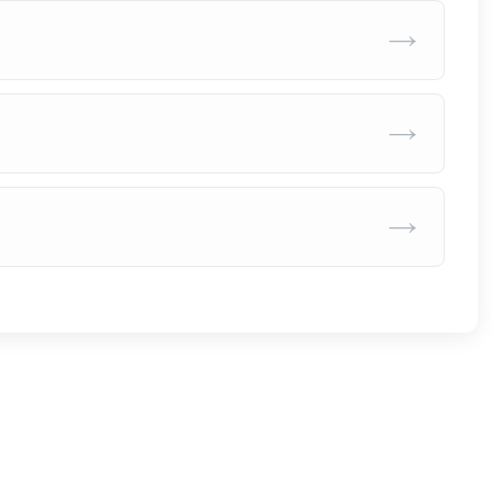
→
→
→