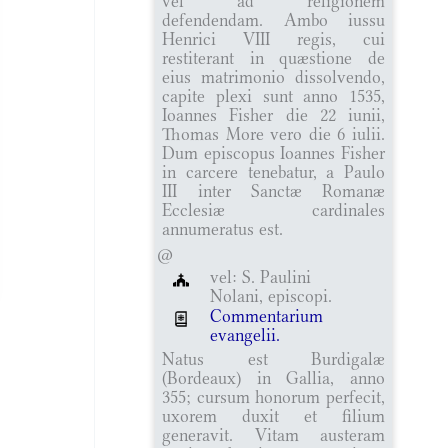
vel ad religionem
defendendam. Ambo iussu
Henrici VIII regis, cui
restiterant in quæstione de
eius matrimonio dissolvendo,
capite plexi sunt anno 1535,
Ioannes Fisher die 22 iunii,
Thomas More vero die 6 iulii.
Dum episcopus Ioannes Fisher
in carcere tenebatur, a Paulo
III inter Sanctæ Romanæ
Ecclesiæ cardinales
annumeratus est.
@
vel: S. Paulini
Nolani, episcopi.
Commentarium
evangelii.
Natus est Burdigalæ
(Bordeaux) in Gallia, anno
355; cursum honorum perfecit,
uxorem duxit et filium
generavit. Vitam austeram