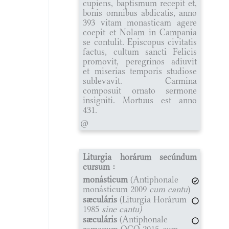
cupiens, baptismum recepit et,
bonis omnibus abdicatis, anno
393 vitam monasticam agere
coepit et Nolam in Campania
se contulit. Episcopus civitatis
factus, cultum sancti Felicis
promovit, peregrinos adiuvit
et miserias temporis studiose
sublevavit. Carmina
composuit ornato sermone
insigniti. Mortuus est anno
431.
@
Liturgia horárum secúndum
cursum :
monásticum
(Antiphonale
monásticum 2009
cum cantu
)
sæculáris
(Liturgia Horárum
1985
sine cantu)
sæculáris
(Antiphonale
romanum OCO 2015
cum