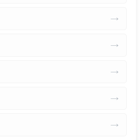
→
→
→
→
→