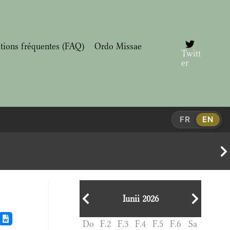
tions fréquentes (FAQ)
Ordo Missae
Twitt
er
FR
EN
Iunii 2026
Do
F.2
F.3
F.4
F.5
F.6
Sa