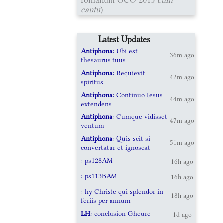
cantu
)
Latest Updates
Antiphona
: Ubi est
36m ago
thesaurus tuus
Antiphona
: Requievit
42m ago
spiritus
Antiphona
: Continuo Iesus
44m ago
extendens
Antiphona
: Cumque vidisset
47m ago
ventum
Antiphona
: Quis scit si
51m ago
convertatur et ignoscat
: ps128AM
16h ago
: ps113BAM
16h ago
: hy Christe qui splendor in
18h ago
feriis per annum
LH
: conclusion Gheure
1d ago