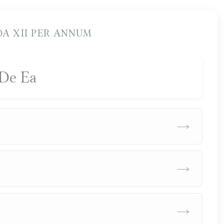
A XII PER ANNUM
De Ea
→
→
→