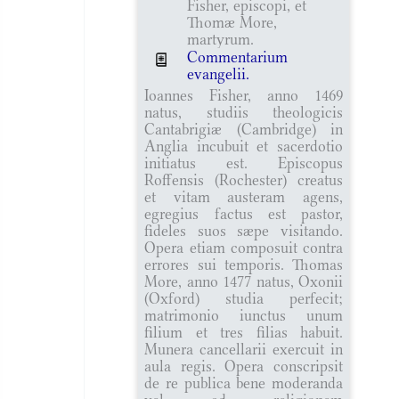
Fisher, episcopi, et
Thomæ More,
martyrum.
Commentarium
evangelii.
Ioannes Fisher, anno 1469
natus, studiis theologicis
Cantabrigiæ (Cambridge) in
Anglia incubuit et sacerdotio
initiatus est. Episcopus
Roffensis (Rochester) creatus
et vitam austeram agens,
egregius factus est pastor,
fideles suos sæpe visitando.
Opera etiam composuit contra
errores sui temporis. Thomas
More, anno 1477 natus, Oxonii
(Oxford) studia perfecit;
matrimonio iunctus unum
filium et tres filias habuit.
Munera cancellarii exercuit in
aula regis. Opera conscripsit
de re publica bene moderanda