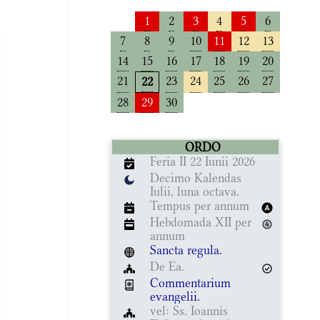
1
2
3
4
5
6
7
8
9
10
11
12
13
14
15
16
17
18
19
20
21
23
24
25
26
27
22
28
29
30
ORDO
Feria II 22 Iunii 2026
Decimo Kalendas
Iulii, luna octava.
Tempus per annum
Hebdomada XII per
annum
Sancta regula.
De Ea.
Commentarium
evangelii.
vel: Ss. Ioannis