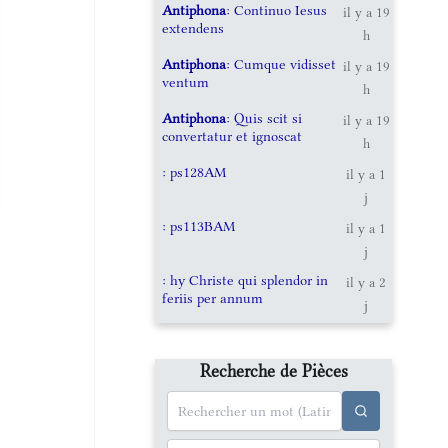
Antiphona
: Continuo Iesus
il y a 19
extendens
h
Antiphona
: Cumque vidisset
il y a 19
ventum
h
Antiphona
: Quis scit si
il y a 19
convertatur et ignoscat
h
: ps128AM
il y a 1
j
: ps113BAM
il y a 1
j
: hy Christe qui splendor in
il y a 2
feriis per annum
j
Recherche de Pièces