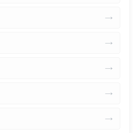
→
→
→
→
→