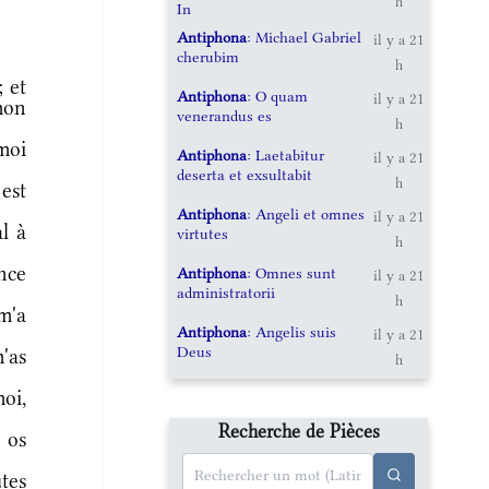
h
In
Antiphona
: Michael Gabriel
il y a 21
cherubim
h
 et
Antiphona
: O quam
il y a 21
mon
venerandus es
h
moi
Antiphona
: Laetabitur
il y a 21
deserta et exsultabit
h
est
Antiphona
: Angeli et omnes
il y a 21
al à
virtutes
h
nce
Antiphona
: Omnes sunt
il y a 21
administratorii
h
m'a
Antiphona
: Angelis suis
il y a 21
Deus
'as
h
moi,
Recherche de Pièces
 os
tes