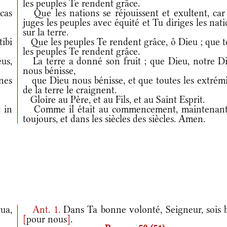
les peuples Te rendent grâce.
cas
Que les nations se réjouissent et exultent, car
juges les peuples avec équité et Tu diriges les nat
sur la terre.
ibi
Que les peuples Te rendent grâce, ô Dieu ; que t
les peuples Te rendent grâce.
us,
La terre a donné son fruit ; que Dieu, notre Di
nous bénisse,
nes
que Dieu nous bénisse, et que toutes les extrémi
de la terre le craignent.
Gloire au Père, et au Fils, et au Saint Esprit.
 in
Comme il était au commencement, maintenant
toujours, et dans les siècles des siècles. Amen.
ua,
Ant.
1.
Dans Ta bonne volonté, Seigneur, sois 
[
pour nous
]
.