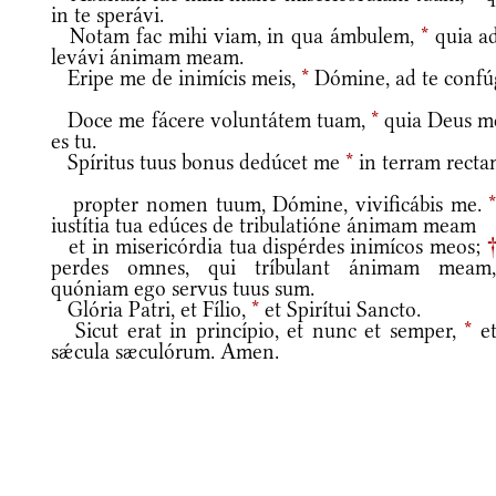
in te sperávi.
Notam fac mihi viam, in qua ámbulem,
*
quia ad
levávi ánimam meam.
Eripe me de inimícis meis,
*
Dómine, ad te confú
Doce me fácere voluntátem tuam,
*
quia Deus m
es tu.
Spíritus tuus bonus dedúcet me
*
in terram recta
propter nomen tuum, Dómine, vivificábis me.
iustítia tua edúces de tribulatióne ánimam meam
et in misericórdia tua dispérdes inimícos meos;
perdes omnes, qui tríbulant ánimam mea
quóniam ego servus tuus sum.
Glória Patri, et Fílio,
*
et Spirítui Sancto.
Sicut erat in princípio, et nunc et semper,
*
et
sǽcula sæculórum. Amen.