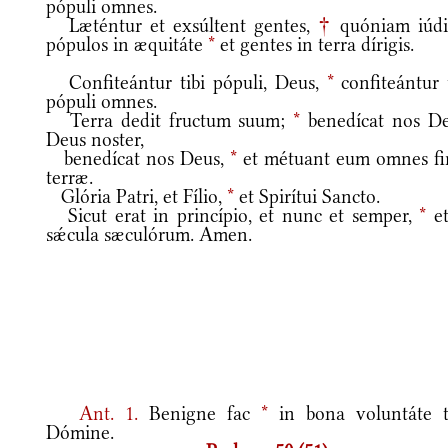
pópuli omnes.
Læténtur et exsúltent gentes,
†
quóniam iúdi
pópulos in æquitáte
*
et gentes in terra dírigis.
Confiteántur tibi pópuli, Deus,
*
confiteántur t
pópuli omnes.
Terra dedit fructum suum;
*
benedícat nos De
Deus noster,
benedícat nos Deus,
*
et métuant eum omnes fi
terræ.
Glória Patri, et Fílio,
*
et Spirítui Sancto.
Sicut erat in princípio, et nunc et semper,
*
et
sǽcula sæculórum. Amen.
Ant.
1.
Benigne fac
*
in bona voluntáte t
Dómine.