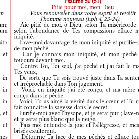
Psaume 50 (51)
Pitié pour moi, mon Dieu
um
Vous renouveler dans votre esprit et revêtir
l'homme nouveau (Eph 4, 23-24).
am;
Aie pitié de moi, ô Dieu, selon Ta miséricorde ;
rum
selon l'abondance de Tes compassions efface 
iniquité.
áto
Lave-moi davantage de mon iniquité et purifie-
de mon péché.
et
Car je connais mon iniquité, et mon péché 
toujours devant moi.
Contre Toi, Toi seul, j'ai péché et j'ai fait le m
Tes yeux,
 in
De sorte que Tu sois trouvé juste dans Ta sente
et irréprochable dans Ton jugement.
 in
Voici, en iniquité j'ai été conçu, et ma mère 
conçu dans le péché.
 in
Voici, Tu as aimé la vérité dans le cœur et Tu m
fait connaître la sagesse dans le secret.
, et
Purifie-moi avec l'hysope, et je serai pur ; lave-
et je serai plus blanc que la neige.
et
Fais-moi entendre la joie et l'allégresse, et mes
brisés exulteront.
nes
Détourne Ta face de mes péchés et efface tou