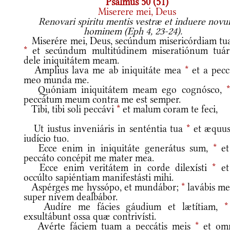
Psalmus 50 (51)
Miserere mei, Deus
Renovari spiritu mentis vestræ et induere nov
hominem (Eph 4, 23-24).
Miserére mei, Deus, secúndum misericórdiam tu
*
et secúndum multitúdinem miseratiónum tuá
dele iniquitátem meam.
Amplius lava me ab iniquitáte mea
*
et a pecc
meo munda me.
Quóniam iniquitátem meam ego cognósco,
*
peccátum meum contra me est semper.
Tibi, tibi soli peccávi
*
et malum coram te feci,
Ut iustus inveniáris in senténtia tua
*
et æquus
iudício tuo.
Ecce enim in iniquitáte generátus sum,
*
et
peccáto concépit me mater mea.
Ecce enim veritátem in corde dilexísti
*
et
occúlto sapiéntiam manifestásti mihi.
Aspérges me hyssópo, et mundábor;
*
lavábis me
super nivem dealbábor.
Audíre me fácies gáudium et lætítiam,
*
exsultábunt ossa quæ contrivísti.
Avérte fáciem tuam a peccátis meis
*
et om