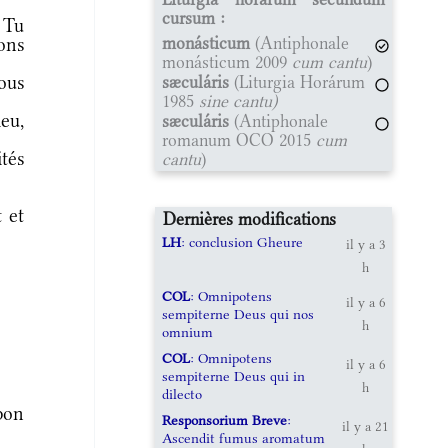
cursum :
 Tu
monásticum
(Antiphonale
ions
monásticum 2009
cum cantu
)
ous
sæculáris
(Liturgia Horárum
1985
sine cantu)
eu,
sæculáris
(Antiphonale
romanum OCO 2015
cum
tés
cantu
)
 et
Dernières modifications
LH
: conclusion Gheure
il y a 3
h
COL
: Omnipotens
il y a 6
sempiterne Deus qui nos
h
omnium
COL
: Omnipotens
il y a 6
sempiterne Deus qui in
h
dilecto
bon
Responsorium Breve
:
il y a 21
Ascendit fumus aromatum