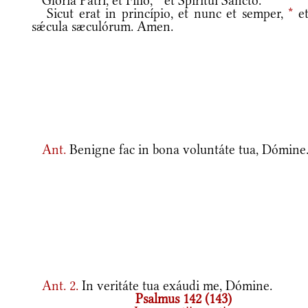
Glória Patri, et Fílio,
*
et Spirítui Sancto.
Sicut erat in princípio, et nunc et semper,
*
et
sǽcula sæculórum. Amen.
Ant.
Benigne fac in bona voluntáte tua, Dómine
Ant.
2.
In veritáte tua exáudi me, Dómine.
Psalmus 142 (143)