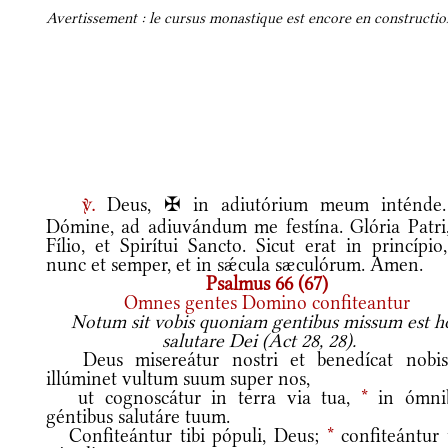
Avertissement : le cursus monastique est encore en construction
Deus, ✠ in adiutórium meum inténde
v.
Dómine, ad adiuvándum me festína. Glória Patri,
Fílio, et Spirítui Sancto. Sicut erat in princípio
nunc et semper, et in sǽcula sæculórum. Amen.
Psalmus 66 (67)
Omnes gentes Domino confiteantur
Notum sit vobis quoniam gentibus missum est h
salutare Dei (Act 28, 28).
Deus misereátur nostri et benedícat nobi
illúminet vultum suum super nos,
ut cognoscátur in terra via tua,
*
in ómni
géntibus salutáre tuum.
Confiteántur tibi pópuli, Deus;
*
confiteántur t