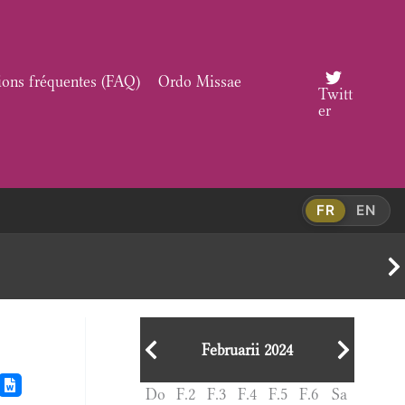
ions fréquentes (FAQ)
Ordo Missae
Twitt
er
FR
EN
Februarii 2024
Do
F.2
F.3
F.4
F.5
F.6
Sa