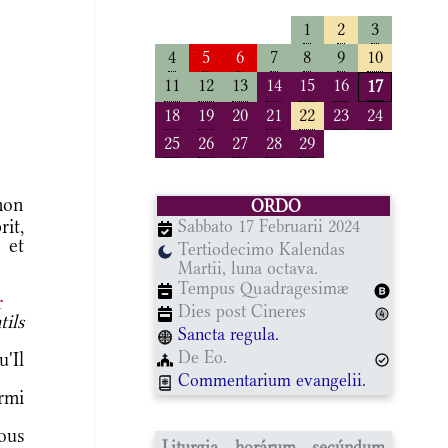
1
2
3
4
5
6
7
8
9
10
11
12
13
14
15
16
17
18
19
20
21
22
23
24
25
26
27
28
29
mon
ORDO
rit,
Sabbato 17 Februarii 2024
 et
Tertiodecimo Kalendas
Martii, luna octava.
Tempus Quadragesimæ
r
Dies post Cineres
ils
Sancta regula.
De Eo.
'Il
Commentarium evangelii.
rmi
ous
Liturgia horárum secúndum