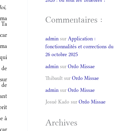
2026 : où sont les Ténèbres ?
oi,
Commentaires :
 ma
 Ta
car
admin
sur
Application :
 ma
fonctionnalités et corrections du
26 octobre 2025
qui
admin
sur
Ordo Missae
 de
Thibault
sur
Ordo Missae
 sur
s de
admin
sur
Ordo Missae
ant
Josué Kado
sur
Ordo Missae
rit
e à
Archives
car