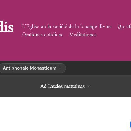
dis
L’Eglise ou la société de la louange divine
Quest
Orationes cotidiane
Meditationes
Antiphonale Monasticum
Ad Laudes matutinas