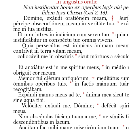
In angustiis oratio
Non iustificatur homo ex operibus legis nisi pe
fidem Iesu Christi (Gal 2, 16).
Dómine, exáudi oratiónem meam,
†
áuri
pércipe obsecratiónem meam in veritáte tua;
*
exá
me in tua iustítia.
Et non intres in iudícium cum servo tuo,
*
quia 
iustificábitur in conspéctu tuo omnis vivens.
Quia persecútus est inimícus ánimam mea
contrívit in terra vitam meam,
collocávit me in obscúris
*
sicut mórtuos a sǽculo
Et anxiátus est in me spíritus meus,
*
in médio 
obríguit cor meum.
Memor fui diérum antiquórum,
†
meditátus sum
ómnibus opéribus tuis,
*
in factis mánuum tuá
recogitábam.
Expándi manus meas ad te,
*
ánima mea sicut te
sine aqua tibi.
Velóciter exáudi me, Dómine;
*
defécit spíri
meus.
Non abscóndas fáciem tuam a me,
*
ne símilis f
descendéntibus in lacum.
Audítam fac mihi mane misericórdiam tuam,
*
q