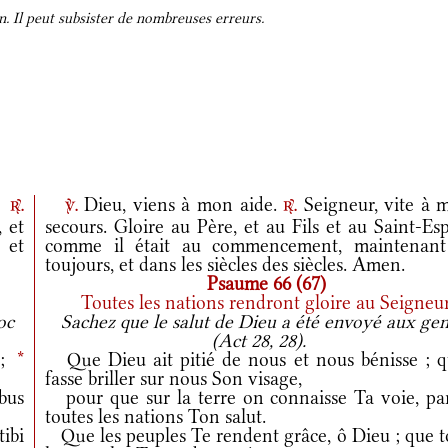
. Il peut subsister de nombreuses erreurs.
.
Dieu, viens à mon aide.
Seigneur, vite à 
r.
v.
r.
 et
secours. Gloire au Père, et au Fils et au Saint-Esp
, et
comme il était au commencement, maintenant
toujours, et dans les siècles des siècles. Amen.
Psaume 66 (67)
Toutes les nations rendront gloire au Seigneu
oc
Sachez que le salut de Dieu a été envoyé aux gent
(Act 28, 28).
s;
*
Que Dieu ait pitié de nous et nous bénisse ; qu
fasse briller sur nous Son visage,
bus
pour que sur la terre on connaisse Ta voie, pa
toutes les nations Ton salut.
ibi
Que les peuples Te rendent grâce, ô Dieu ; que t