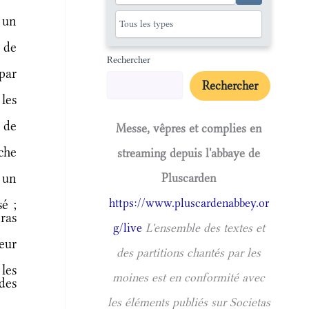
 un
s de
Rechercher
par
Rechercher
les
 de
Messe, vêpres et complies en
che
streaming depuis l'abbaye de
 un
Pluscarden
https://www.pluscardenabbey.or
sé ;
eras
g/live
L'ensemble des textes et
eur
des partitions chantés par les
les
moines est en conformité avec
des
les éléments publiés sur Societas