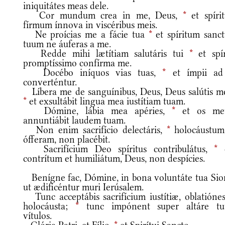
iniquitátes meas dele.
Cor mundum crea in me, Deus,
*
et spíri
fírmum ínnova in viscéribus meis.
Ne proícias me a fácie tua
*
et spíritum sanc
tuum ne áuferas a me.
Redde mihi lætítiam salutáris tui
*
et spír
promptíssimo confírma me.
Docébo iníquos vias tuas,
*
et ímpii ad
converténtur.
Líbera me de sanguínibus, Deus, Deus salútis m
*
et exsultábit lingua mea iustítiam tuam.
Dómine, lábia mea apéries,
*
et os me
annuntiábit laudem tuam.
Non enim sacrifício delectáris,
*
holocáustum,
ófferam, non placébit.
Sacrifícium Deo spíritus contribulátus,
*
c
contrítum et humiliátum, Deus, non despícies.
Benígne fac, Dómine, in bona voluntáte tua Sio
ut ædificéntur muri Ierúsalem.
Tunc acceptábis sacrifícium iustítiæ, oblatiónes
holocáusta;
*
tunc impónent super altáre t
vítulos.