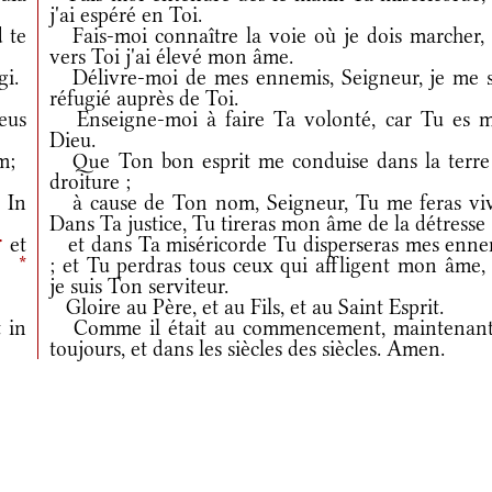
j'ai espéré en Toi.
 te
Fais-moi connaître la voie où je dois marcher, 
vers Toi j'ai élevé mon âme.
gi.
Délivre-moi de mes ennemis, Seigneur, je me s
réfugié auprès de Toi.
eus
Enseigne-moi à faire Ta volonté, car Tu es 
Dieu.
m;
Que Ton bon esprit me conduise dans la terre
droiture ;
*
In
à cause de Ton nom, Seigneur, Tu me feras viv
Dans Ta justice, Tu tireras mon âme de la détresse
†
et
et dans Ta miséricorde Tu disperseras mes enne
m,
*
; et Tu perdras tous ceux qui affligent mon âme, 
je suis Ton serviteur.
Gloire au Père, et au Fils, et au Saint Esprit.
 in
Comme il était au commencement, maintenant
toujours, et dans les siècles des siècles. Amen.