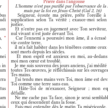
Prière dans l'angoisse
r
L'homme n'est pas purifié par l'observance de la l
mais par la foi en Jésus-Christ (Gal 2, 16)
bus
Seigneur, écoute ma prière, prête l'oreille à
udi
supplication selon Ta vérité ; exauce-moi selon
justice.
non
Et n'entre pas en jugement avec Ton serviteur, 
nul vivant n'est juste devant Toi.
m,
*
Car l'ennemi a poursuivi mon âme, il a écrasé
vie contre terre,
.
il m'a fait habiter dans les ténèbres comme ceux 
sont morts depuis les siècles.
mei
Et mon esprit est anxieux en moi, au-dedans
moi mon cœur est troublé.
 in
Je me suis souvenu des jours anciens, j'ai médité
rum
toutes Tes œuvres, je réfléchissais sur les ouvrage
Tes mains.
rra
J'ai tendu mes mains vers Toi, mon âme est dev
Toi comme une terre sans eau.
tus
Hâte-Toi de m'exaucer, Seigneur ; mon esp
défaille.
iam
Ne me cache pas Ta face, sinon je serai semblabl
ceux qui descendent dans la fosse.
uia
Fais-moi entendre dès le matin Ta miséricorde, 