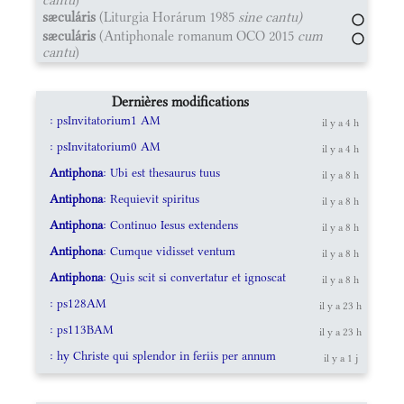
sæculáris
(Liturgia Horárum 1985
sine cantu)
sæculáris
(Antiphonale romanum OCO 2015
cum
cantu
)
Dernières modifications
: psInvitatorium1 AM
il y a 4 h
: psInvitatorium0 AM
il y a 4 h
Antiphona
: Ubi est thesaurus tuus
il y a 8 h
Antiphona
: Requievit spiritus
il y a 8 h
Antiphona
: Continuo Iesus extendens
il y a 8 h
Antiphona
: Cumque vidisset ventum
il y a 8 h
Antiphona
: Quis scit si convertatur et ignoscat
il y a 8 h
: ps128AM
il y a 23 h
: ps113BAM
il y a 23 h
: hy Christe qui splendor in feriis per annum
il y a 1 j