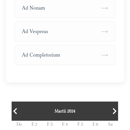
→
Ad Nonam
→
Ad Vesperas
→
Ad Completorium
Martii 2024
Do
F.2
F.3
F.4
F.5
F.6
Sa