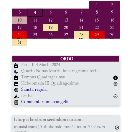
1
2
3
5
6
7
8
9
4
10
11
12
13
14
15
16
17
18
19
20
21
22
23
24
25
26
27
28
29
30
31
ORDO
Feria II 4 Martii 2024
Quarto Nonas Martii, luna vigesima tertia.
Tempus Quadragesimæ
Hebdomada III Quadragesimæ
Sancta regula.
De Ea.
Commentarium evangelii.
Liturgia horárum secúndum cursum :
monásticum
(Antiphonale monásticum 2009
cum
cantu
)