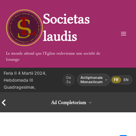
Aller
au
Societas
contenu
laudis
Le monde attend que l'Eglise redevienne une société de
louange
Feria II 4 Martii 2024,
De
Antiphonale
Hebdomada III
FR
EN
Ea
Monasticum
Quadragesimæ,
Ad Completorium