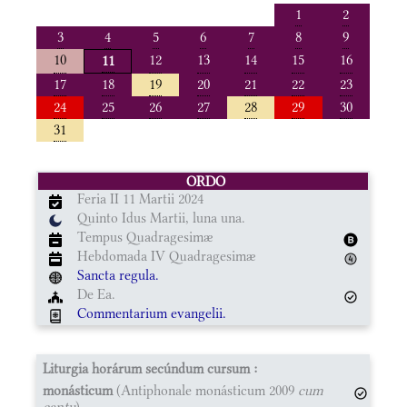
1
2
3
4
5
6
7
8
9
10
12
13
14
15
16
11
17
18
19
20
21
22
23
24
25
26
27
28
29
30
31
ORDO
Feria II 11 Martii 2024
Quinto Idus Martii, luna una.
Tempus Quadragesimæ
Hebdomada IV Quadragesimæ
Sancta regula.
De Ea.
Commentarium evangelii.
Liturgia horárum secúndum cursum :
monásticum
(Antiphonale monásticum 2009
cum
cantu
)