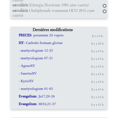
sæculáris
(Liturgia Horárum 1985
sine cantu)
sæculáris
(Antiphonale romanum OCO 2015
cum
cantu
)
Dernières modifications
PRECES
: perannum 24 vepres
il y a 9 h
HY
: Caelestis formam gloriae
il y a 10 h
: martyrologium 12-25
il y a 13 h
: martyrologium 07-21
il y a 13 h
: AgnusXV
il y a 14 h
: SanctusXV
il y a 14 h
: KyrieXV
il y a 14 h
: martyrologium 01-05
il y a 15 h
Evangelium
: Jn17,20-26
il y a 15 h
Evangelium
: Mt16,21-27
il y a 15 h