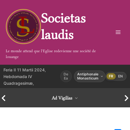
Aller
au
Societas
contenu
laudis
Le monde attend que l'Eglise redevienne une société de
louange
Feria II 11 Martii 2024,
De
Antiphonale
Hebdomada IV
FR
EN
Ea
Monasticum
Quadragesimæ,
Ad Vigilias