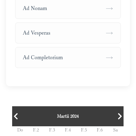
→
Ad Nonam
→
Ad Vesperas
→
Ad Completorium
Martii 2024
Do
F.2
F.3
F.4
F.5
F.6
Sa