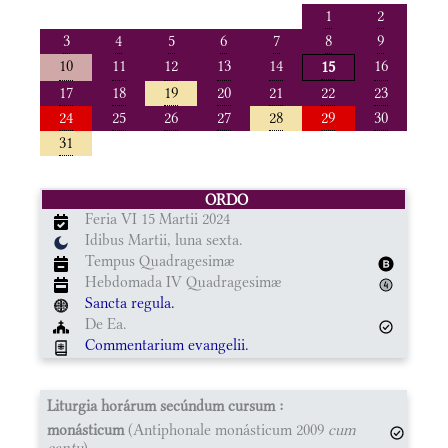
1
2
3
4
5
6
7
8
9
10
11
12
13
14
16
15
17
18
19
20
21
22
23
24
25
26
27
28
29
30
31
ORDO
Feria VI 15 Martii 2024
Idibus Martii, luna sexta.
Tempus Quadragesimæ
Hebdomada IV Quadragesimæ
Sancta regula.
De Ea.
Commentarium evangelii.
Liturgia horárum secúndum cursum :
monásticum
(Antiphonale monásticum 2009
cum
cantu
)