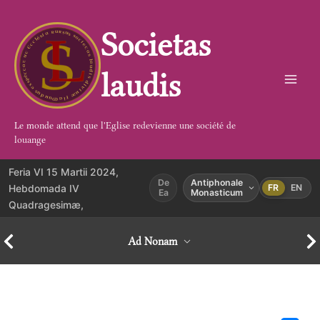
Aller
au
Societas
contenu
laudis
Le monde attend que l'Eglise redevienne une société de
louange
Feria VI 15 Martii 2024,
De
Antiphonale
Hebdomada IV
FR
EN
Ea
Monasticum
Quadragesimæ,
Ad Nonam