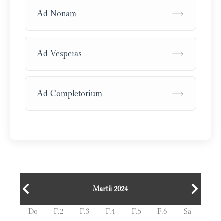
→
Ad Nonam
→
Ad Vesperas
→
Ad Completorium
Martii 2024
Do
F.2
F.3
F.4
F.5
F.6
Sa