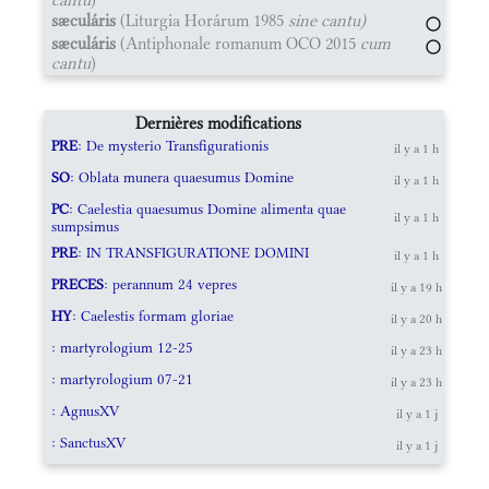
sæculáris
(Liturgia Horárum 1985
sine cantu)
sæculáris
(Antiphonale romanum OCO 2015
cum
cantu
)
Dernières modifications
PRE
: De mysterio Transfigurationis
il y a 1 h
SO
: Oblata munera quaesumus Domine
il y a 1 h
PC
: Caelestia quaesumus Domine alimenta quae
il y a 1 h
sumpsimus
PRE
: IN TRANSFIGURATIONE DOMINI
il y a 1 h
PRECES
: perannum 24 vepres
il y a 19 h
HY
: Caelestis formam gloriae
il y a 20 h
: martyrologium 12-25
il y a 23 h
: martyrologium 07-21
il y a 23 h
: AgnusXV
il y a 1 j
: SanctusXV
il y a 1 j