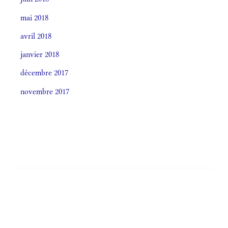
mai 2018
avril 2018
janvier 2018
décembre 2017
novembre 2017
Societas laudis 2026
LITURGIA HORÁRUM SECÚNDUM CURSUM
Monásticum (Antiphonale 2009)
OFFÍCIA LITURGICA DIÉI