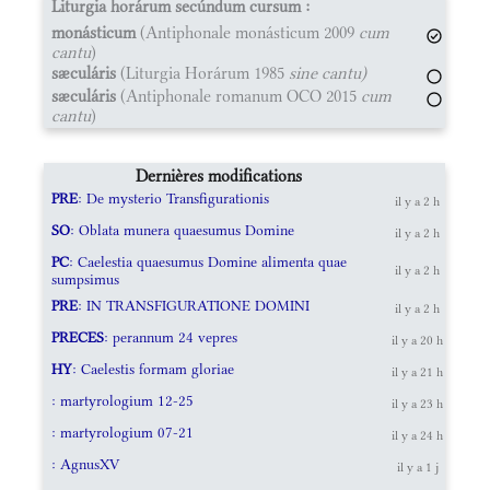
Liturgia horárum secúndum cursum :
monásticum
(Antiphonale monásticum 2009
cum
cantu
)
sæculáris
(Liturgia Horárum 1985
sine cantu)
sæculáris
(Antiphonale romanum OCO 2015
cum
cantu
)
Dernières modifications
PRE
: De mysterio Transfigurationis
il y a 2 h
SO
: Oblata munera quaesumus Domine
il y a 2 h
PC
: Caelestia quaesumus Domine alimenta quae
il y a 2 h
sumpsimus
PRE
: IN TRANSFIGURATIONE DOMINI
il y a 2 h
PRECES
: perannum 24 vepres
il y a 20 h
HY
: Caelestis formam gloriae
il y a 21 h
: martyrologium 12-25
il y a 23 h
: martyrologium 07-21
il y a 24 h
: AgnusXV
il y a 1 j