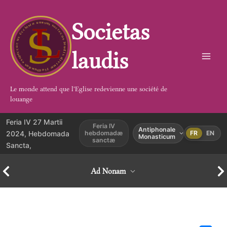
Aller
au
Societas
contenu
laudis
Le monde attend que l'Eglise redevienne une société de
louange
Feria IV 27 Martii
Feria IV
Antiphonale
2024, Hebdomada
hebdomadæ
FR
EN
Monasticum
sanctæ
Sancta,
Ad Nonam