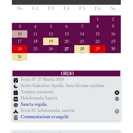
Do
F.2
F.3
F.4
F.5
F.6
Sa
1
2
3
4
5
6
7
8
9
10
11
12
13
14
15
16
17
18
19
20
21
22
23
24
25
26
28
29
30
27
31
ORDO
Feria IV 27 Martii 2024
Sexto Kalendas Aprilis, luna decima septima.
Tempus passionis
Hebdomada Sancta
Sancta regula.
Feria IV hebdomadæ sanctæ.
Commentarium evangelii.