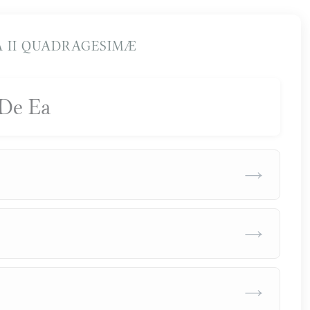
 II QUADRAGESIMÆ
De Ea
→
→
→