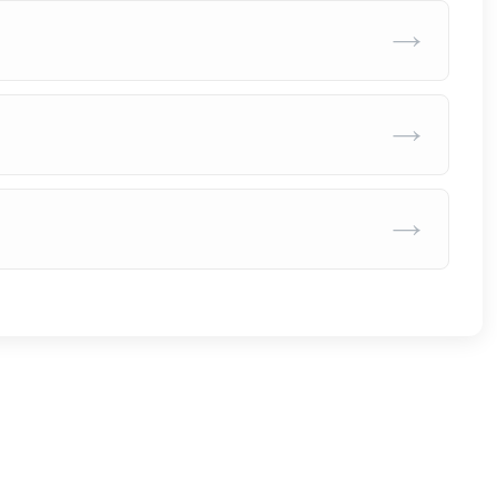
→
→
→