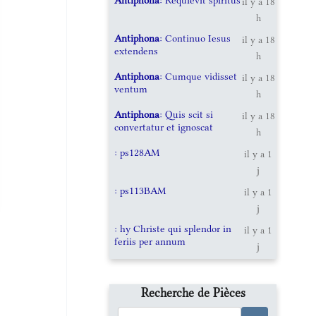
il y a 18
h
Antiphona
: Continuo Iesus
il y a 18
extendens
h
Antiphona
: Cumque vidisset
il y a 18
ventum
h
Antiphona
: Quis scit si
il y a 18
convertatur et ignoscat
h
: ps128AM
il y a 1
j
: ps113BAM
il y a 1
j
: hy Christe qui splendor in
il y a 1
feriis per annum
j
Recherche de Pièces