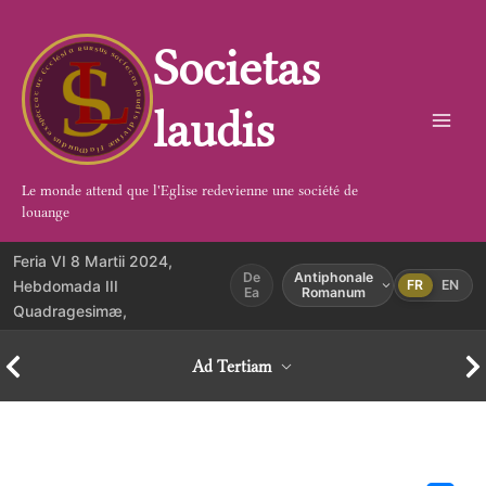
Aller
au
Societas
contenu
laudis
Le monde attend que l'Eglise redevienne une société de
louange
Feria VI 8 Martii 2024,
De
Antiphonale
Hebdomada III
FR
EN
Ea
Romanum
Quadragesimæ,
Ad Tertiam