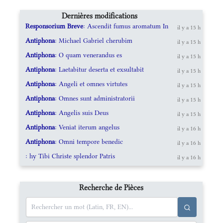
Dernières modifications
Responsorium Breve
: Ascendit fumus aromatum In
il y a 15 h
Antiphona
: Michael Gabriel cherubim
il y a 15 h
Antiphona
: O quam venerandus es
il y a 15 h
Antiphona
: Laetabitur deserta et exsultabit
il y a 15 h
Antiphona
: Angeli et omnes virtutes
il y a 15 h
Antiphona
: Omnes sunt administratorii
il y a 15 h
Antiphona
: Angelis suis Deus
il y a 15 h
Antiphona
: Veniat iterum angelus
il y a 16 h
Antiphona
: Omni tempore benedic
il y a 16 h
: hy Tibi Christe splendor Patris
il y a 16 h
Recherche de Pièces