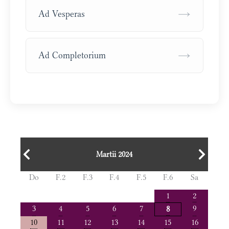
→
Ad Vesperas
→
Ad Completorium
Martii 2024
Do
F.2
F.3
F.4
F.5
F.6
Sa
1
2
3
4
5
6
7
9
8
10
11
12
13
14
15
16