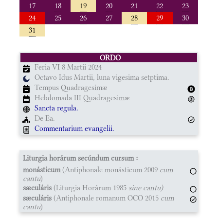
17
18
19
20
21
22
23
24
25
26
27
28
29
30
31
ORDO
Feria VI 8 Martii 2024
Octavo Idus Martii, luna vigesima setptima.
Tempus Quadragesimæ
Hebdomada III Quadragesimæ
Sancta regula.
De Ea.
Commentarium evangelii.
Liturgia horárum secúndum cursum :
monásticum
(Antiphonale monásticum 2009
cum
cantu
)
sæculáris
(Liturgia Horárum 1985
sine cantu)
sæculáris
(Antiphonale romanum OCO 2015
cum
cantu
)