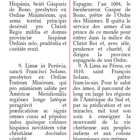
Hispánia, beáti Gásparis
Espagne, l’an 1604, le
de Bono, presbyteri ex
bienheureux Gaspar de
Ordine Minimórum, qui
Bono, prêtre de l’Ordre
arma terréni príncipis
des Minimes. Il quitta le
deséruit pro Christi
service des armes d’un
Regis milítia et domus
prince de ce monde pour
provínciæ hispánæ
entrer dans la milice du
Ordinis zelo, prudéntia et
Christ Roi et, avec zèle,
caritáte rexit.
prudence et charité, il
dirigea la province
espagnole de son Ordre.
9. Limæ in Perúvia,
9. À Lima au Pérou, en
sancti Francísci Solano,
1610, saint François
presbyteri ex Ordine
Solano, prêtre
Fratrum Minórum, qui
franciscain. Pour le salut
pro animárum salúte per
des âmes, il parcourut de
Américæ Meridionális
long en large les régions
regiónes longe latéque
de l’Amérique du Sud et,
peragrávit et
par sa prédication et ses
prædicatióne ac signis
miracles, mit tout son
omnes curas ad pópulos
soin à enseigner la
indos ipsósque colónos
nouveauté de la vie
hispános novitátem vitæ
chrétienne aux peuples
christiánæ docéndos
indiens et aux colons
cóntulit.
hispaniques eux-mêmes.