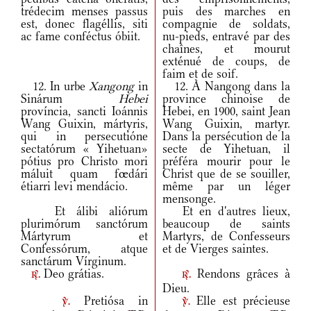
trédecim menses passus
puis des marches en
est, donec flagéllis, siti
compagnie de soldats,
ac fame conféctus óbiit.
nu-pieds, entravé par des
chaînes, et mourut
exténué de coups, de
faim et de soif.
12. In urbe
Xangong
in
12. À Nangong dans la
Sinárum
Hebei
province chinoise de
província, sancti Ioánnis
Hebei, en 1900, saint Jean
Wang Guixin, mártyris,
Wang Guixin, martyr.
qui in persecutióne
Dans la persécution de la
sectatórum « Yihetuan»
secte de Yihetuan, il
pótius pro Christo mori
préféra mourir pour le
máluit quam fœdári
Christ que de se souiller,
étiarri levi mendácio.
même par un léger
mensonge.
Et álibi aliórum
Et en d'autres lieux,
plurimórum sanctórum
beaucoup de saints
Mártyrum et
Martyrs, de Confesseurs
Confessórum, atque
et de Vierges saintes.
sanctárum Vírginum.
Deo grátias.
Rendons grâces à
r.
r.
Dieu.
Pretiósa in
Elle est précieuse
v.
v.