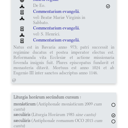
De Eo.
Commentarium evangelii.
vel: Beatæ Mariæ Virginis in
Sabbato.
Commentarium evangelii.
vel: S. Henrici.
Commentarium evangelii.
Natus est in Bavaria anno 973; patri successit in
regimine ducatus et postea imperator electus est.
Reformanda vita Ecclesiæ et actione missionaria
fovenda insignis fuit. Plures episcopatus fundavit et
monasteria ditavit. Mortuus est anno 1024 et ab
Eugenio III inter sanctos adscriptus anno 1146.
@
Liturgia horárum secúndum cursum :
monásticum
(Antiphonale monásticum 2009
cum
cantu
)
sæculáris
(Liturgia Horárum 1985
sine cantu)
sæculáris
(Antiphonale romanum OCO 2015
cum
cantu
)