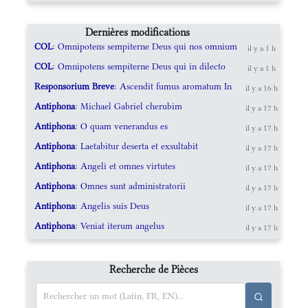
Dernières modifications
COL
: Omnipotens sempiterne Deus qui nos omnium
il y a 1 h
COL
: Omnipotens sempiterne Deus qui in dilecto
il y a 1 h
Responsorium Breve
: Ascendit fumus aromatum In
il y a 16 h
Antiphona
: Michael Gabriel cherubim
il y a 17 h
Antiphona
: O quam venerandus es
il y a 17 h
Antiphona
: Laetabitur deserta et exsultabit
il y a 17 h
Antiphona
: Angeli et omnes virtutes
il y a 17 h
Antiphona
: Omnes sunt administratorii
il y a 17 h
Antiphona
: Angelis suis Deus
il y a 17 h
Antiphona
: Veniat iterum angelus
il y a 17 h
Recherche de Pièces