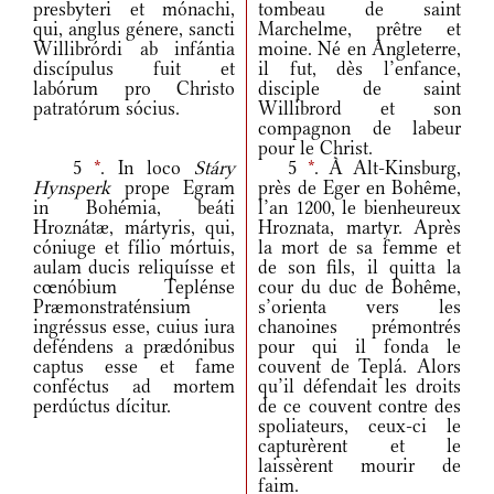
presbyteri et mónachi,
tombeau de saint
qui, anglus génere, sancti
Marchelme, prêtre et
Willibrórdi ab infántia
moine. Né en Angleterre,
discípulus fuit et
il fut, dès l’enfance,
labórum pro Christo
disciple de saint
patratórum sócius.
Willibrord et son
compagnon de labeur
pour le Christ.
5
*
. In loco
Stáry
5
*
. À Alt-Kinsburg,
Hynsperk
prope Egram
près de Eger en Bohême,
in Bohémia, beáti
l’an 1200, le bienheureux
Hroznátæ, mártyris, qui,
Hroznata, martyr. Après
cóniuge et fílio mórtuis,
la mort de sa femme et
aulam ducis reliquísse et
de son fils, il quitta la
cœnóbium Teplénse
cour du duc de Bohême,
Præmonstraténsium
s’orienta vers les
ingréssus esse, cuius iura
chanoines prémontrés
deféndens a prædónibus
pour qui il fonda le
captus esse et fame
couvent de Teplá. Alors
conféctus ad mortem
qu’il défendait les droits
perdúctus dícitur.
de ce couvent contre des
spoliateurs, ceux-ci le
capturèrent et le
laissèrent mourir de
faim.