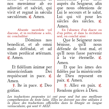
nos mereámur ab eo
auprès du Seigneur, afin
adiuvári et salvári, qui
que nous obtenions de
vivit et regnat in sǽcula
Lui le secours et le salut,
sæculórum.
Amen.
Lui qui vit pour les
r.
siècles des siècles.
r.
Amen.
Absente sacerdote vel
En l'absence d'un diacre ou
diacono, et in recitatione a solo,
d'un prêtre, et dans la récitation
sic concluditur:
seul, on conclut ainsi :
Dóminus nos
Que le Seigneur nous
benedícat, et ab omni
bénisse, qu'Il nous
malo deféndat, et ad
défende de tout mal, et
vitam perdúcat ætérnam.
qu'Il nous fasse parvenir
Amen.
à la vie éternelle.
r.
r.
Amen.
Et fidélium ánimæ per
Et que les âmes des
misericórdiam Dei
fidèles par la miséricorde
requiéscant in pace.
de Dieu reposent en
r.
paix.
Amen.
Amen.
r.
Ite in pace.
Deo
Allez en paix.
v.
r.
v.
r.
grátias.
Rendons grâces à Dieu.
Les traductions proposées ici ont pour seul but une meilleure
compréhension du texte latin. Elles ne doivent pas être utilisées à
la place des traductions officielles dans la liturgie en langue
vernaculaire, qui sont © AELF.