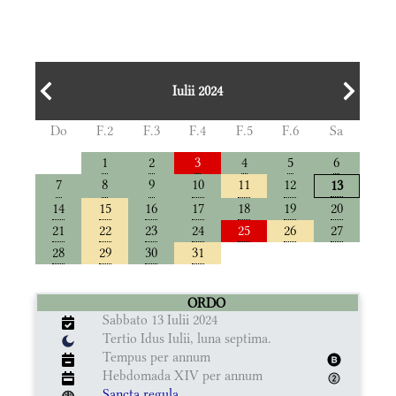
Iulii 2024
Do
F.2
F.3
F.4
F.5
F.6
Sa
1
2
3
4
5
6
7
8
9
10
11
12
13
14
15
16
17
18
19
20
21
22
23
24
25
26
27
28
29
30
31
ORDO
Sabbato 13 Iulii 2024
Tertio Idus Iulii, luna septima.
Tempus per annum
Hebdomada XIV per annum
Sancta regula.