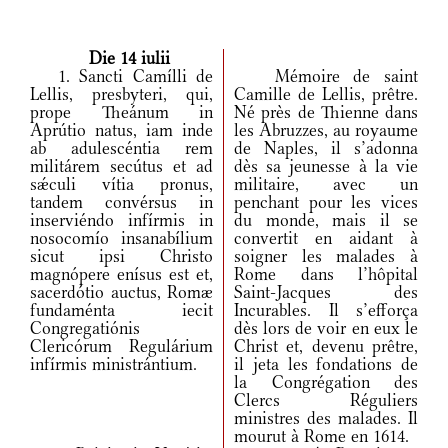
Die 14 iulii
1. Sancti Camílli de
Mémoire de saint
Lellis, presbyteri, qui,
Camille de Lellis, prêtre.
prope Theánum in
Né près de Thienne dans
Aprútio natus, iam inde
les Abruzzes, au royaume
ab adulescéntia rem
de Naples, il s’adonna
militárem secútus et ad
dès sa jeunesse à la vie
sǽculi vítia pronus,
militaire, avec un
tandem convérsus in
penchant pour les vices
inserviéndo infírmis in
du monde, mais il se
nosocomío insanabílium
convertit en aidant à
sicut ipsi Christo
soigner les malades à
magnópere enísus est et,
Rome dans l’hôpital
sacerdótio auctus, Romæ
Saint-Jacques des
fundaménta iecit
Incurables. Il s’efforça
Congregatiónis
dès lors de voir en eux le
Clericórum Regulárium
Christ et, devenu prêtre,
infírmis ministrántium.
il jeta les fondations de
la Congrégation des
Clercs Réguliers
ministres des malades. Il
mourut à Rome en 1614.