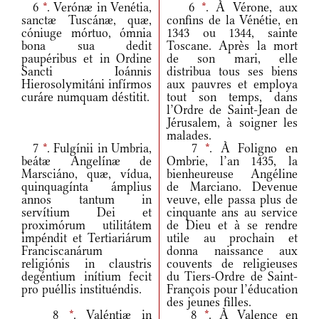
6
*
. Verónæ in Venétia,
6
*
. À Vérone, aux
sanctæ Tuscánæ, quæ,
confins de la Vénétie, en
cóniuge mórtuo, ómnia
1343 ou 1344, sainte
bona sua dedit
Toscane. Après la mort
paupéribus et in Ordine
de son mari, elle
Sancti Ioánnis
distribua tous ses biens
Hierosolymitáni infírmos
aux pauvres et employa
curáre numquam déstitit.
tout son temps, dans
l’Ordre de Saint-Jean de
Jérusalem, à soigner les
malades.
7
*
. Fulgínii in Umbria,
7
*
. À Foligno en
beátæ Angelínæ de
Ombrie, l’an 1435, la
Marsciáno, quæ, vídua,
bienheureuse Angéline
quinquagínta ámplius
de Marciano. Devenue
annos tantum in
veuve, elle passa plus de
servítium Dei et
cinquante ans au service
proximórum utilitátem
de Dieu et à se rendre
impéndit et Tertiariárum
utile au prochain et
Franciscanárum
donna naissance aux
religiónis in claustris
couvents de religieuses
degéntium inítium fecit
du Tiers-Ordre de Saint-
pro puéllis instituéndis.
François pour l’éducation
des jeunes filles.
8
*
. Valéntiæ in
8
*
. À Valence en