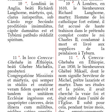
10
*
. Londínii in
10
*
. À Londres, en
Anglia, beáti Richárdi
1610, le bienheureux
Langhorne, mártyris, qui,
Richard Langhorne,
clarus iurisperítus, sub
martyr. Homme de loi
Cárolo rege Secúndo
catholique fort estimé, il
proditiónis insimulátus,
fut accusé de haute
cápite damnátus est et
trahison dans le prétendu
Tybúrni patíbulo réddidit
complot contre le roi
spíritum.
Charles II, condamné à
mort et livré aux
supplices de la
pendaison à Tyburn.
11
*
. In loco
Cerecca-
11
*
. À Cerecca-
Ghebaba
in Æthiópia,
Ghebaba en Éthiopie,
beáti Ghebre Michǽlis,
l’an 1850, le bienheureux
presbyteri e
Ghébré Mikaël, dont le
Congregatióne Missiónis
nom signifie Serviteur de
et mártyris, qui semper
Michel, prêtre lazariste et
in stúdiis et oratióne
martyr. Dans ses études
veram fidem quæsívit et
et la prière, il avait
tandem in unitátem
cherché la vraie foi et
Ecclésiæ ingréssus est,
était entré dans l’unité de
quaprópter cárceres, dein
l’Église. Il subit pour
itínera cum milítibus,
cela, pendant treize mois,
pédibus caténa onerátis,
des emprisonnements,