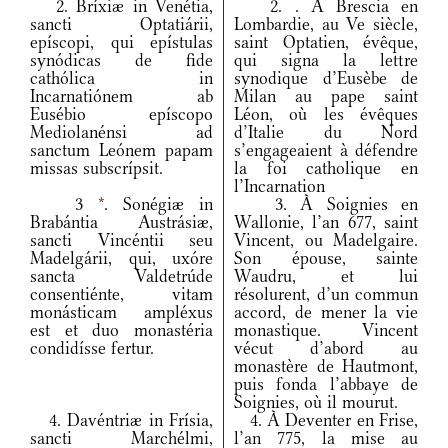
2. Bríxiæ in Venétia,
2. . A Brescia en
sancti Optatiárii,
Lombardie, au Ve siècle,
epíscopi, qui epístulas
saint Optatien, évêque,
synódicas de fide
qui signa la lettre
cathólica in
synodique d’Eusèbe de
Incarnatiónem ab
Milan au pape saint
Eusébio epíscopo
Léon, où les évêques
Mediolanénsi ad
d’Italie du Nord
sanctum Leónem papam
s’engageaient à défendre
missas subscrípsit.
la foi catholique en
l’Incarnation
3
*
. Sonégiæ in
3. À Soignies en
Brabántia Austrásiæ,
Wallonie, l’an 677, saint
sancti Vincéntii seu
Vincent, ou Madelgaire.
Madelgárii, qui, uxóre
Son épouse, sainte
sancta Valdetrúde
Waudru, et lui
consentiénte, vitam
résolurent, d’un commun
monásticam ampléxus
accord, de mener la vie
est et duo monastéria
monastique. Vincent
condidísse fertur.
vécut d’abord au
monastère de Hautmont,
puis fonda l’abbaye de
Soignies, où il mourut.
4. Davéntriæ in Frísia,
4. À Deventer en Frise,
sancti Marchélmi,
l’an 775, la mise au