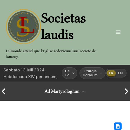
Aller
au
Societas
contenu
laudis
Le monde attend que l'Eglise redevienne une société de
louange
Sabbato 13 Iulii 2024,
De
Liturgia
FR
EN
Eo
Horarum
Hebdomada XIV per annum,
Ad Martyrologium