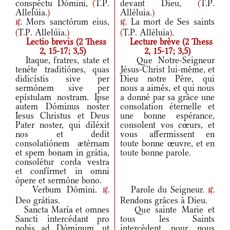
conspéctu Dómini,
(
T.P.
devant Dieu,
(
T.P.
Allelúia.
)
Alléluia.
)
Mors sanctórum eius,
La mort de Ses saints
r.
r.
(
T.P. Allelúia.
)
(
T.P. Alléluia
)
.
Lectio brevis (2 Thess
Lecture brève (2 Thess
2, 15-17; 3,5)
2, 15-17; 3,5)
Itaque, fratres, state et
Que Notre-Seigneur
tenéte traditiónes, quas
Jésus-Christ lui-même, et
didicístis sive per
Dieu notre Père, qui
sermónem sive per
nous a aimés, et qui nous
epístulam nostram. Ipse
a donné par sa grâce une
autem Dóminus noster
consolation éternelle et
Iesus Christus et Deus
une bonne espérance,
Pater noster, qui diléxit
consolent vos cœurs, et
nos et dedit
vous affermissent en
consolatiónem ætérnam
toute bonne œuvre, et en
et spem bonam in grátia,
toute bonne parole.
consolétur corda vestra
et confírmet in omni
ópere et sermóne bono.
Verbum Dómini.
Parole du Seigneur.
r.
r.
Deo grátias.
Rendons grâces à Dieu.
Sancta María et omnes
Que sainte Marie et
Sancti intercédant pro
tous les Saints
nobis ad Dóminum, ut
intercèdent pour nous