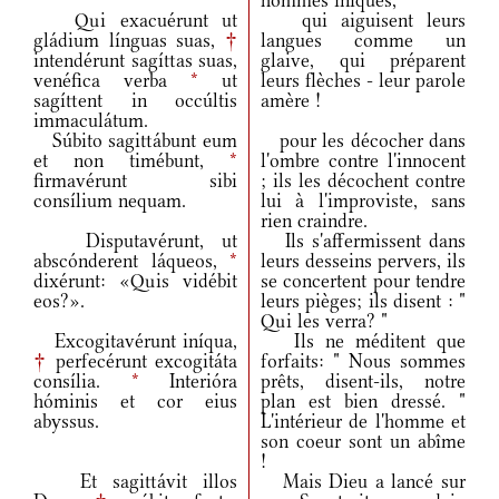
hommes iniques,
Qui exacuérunt ut
qui aiguisent leurs
gládium línguas suas,
†
langues comme un
intendérunt sagíttas suas,
glaive, qui préparent
venéfica verba
*
ut
leurs flèches - leur parole
sagíttent in occúltis
amère !
immaculátum.
Súbito sagittábunt eum
pour les décocher dans
et non timébunt,
*
l'ombre contre l'innocent
firmavérunt sibi
; ils les décochent contre
consílium nequam.
lui à l'improviste, sans
rien craindre.
Disputavérunt, ut
Ils s'affermissent dans
abscónderent láqueos,
*
leurs desseins pervers, ils
dixérunt: «Quis vidébit
se concertent pour tendre
eos?».
leurs pièges; ils disent : "
Qui les verra? "
Excogitavérunt iníqua,
Ils ne méditent que
†
perfecérunt excogitáta
forfaits: " Nous sommes
consília.
*
Interióra
prêts, disent-ils, notre
hóminis et cor eius
plan est bien dressé. "
abyssus.
L'intérieur de l'homme et
son coeur sont un abîme
!
Et sagittávit illos
Mais Dieu a lancé sur