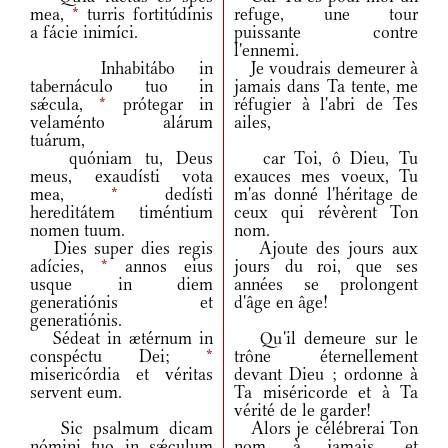
mea,
*
turris fortitúdinis
refuge, une tour
a fácie inimíci.
puissante contre
l'ennemi.
Inhabitábo in
Je voudrais demeurer à
tabernáculo tuo in
jamais dans Ta tente, me
sǽcula,
*
prótegar in
réfugier à l'abri de Tes
velaménto alárum
ailes,
tuárum,
quóniam tu, Deus
car Toi, ô Dieu, Tu
meus, exaudísti vota
exauces mes voeux, Tu
mea,
*
dedísti
m'as donné l'héritage de
hereditátem timéntium
ceux qui révèrent Ton
nomen tuum.
nom.
Dies super dies regis
Ajoute des jours aux
adícies,
*
annos eius
jours du roi, que ses
usque in diem
années se prolongent
generatiónis et
d'âge en âge!
generatiónis.
Sédeat in ætérnum in
Qu'il demeure sur le
conspéctu Dei;
*
trône éternellement
misericórdia et véritas
devant Dieu ; ordonne à
servent eum.
Ta miséricorde et à Ta
vérité de le garder!
Sic psalmum dicam
Alors je célébrerai Ton
nómini tuo in sǽculum
nom à jamais, et