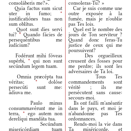
consoláberis me?».
consoleras-Tu? »
Quia factus sum sicut
Car je suis comme une
uter in fumo;
*
outre exposée à la
iustificatiónes tuas non
fumée, mais je n'oublie
sum oblítus.
pas Tes lois.
Quot sunt dies servi
Quel est le nombre des
tui?
*
Quando fácies de
jours de Ton serviteur ?
persequéntibus me
Quand donc feras-Tu
iudícium?
justice de ceux qui me
poursuivent?
Fodérunt mihi fóveas
Des orgueilleux
supérbi,
*
qui non sunt
creusent des fosses pour
secúndum legem tuam.
me perdre; ils sont les
adversaires de Ta loi.
Omnia præcépta tua
Tous Tes
véritas;
*
dolóse
commandements sont
persecúti sunt me:
vérité ; ils me
ádiuva me.
persécutent sans cause:
secours-moi.
Paulo minus
Ils ont failli m'anéantir
consummavérunt me in
dans le pays, et moi je
terra,
*
ego autem non
n'abandonne pas Tes
derelíqui mandáta tua.
ordonnances.
Secúndum
Rends-moi la vie dans
misericórdiam tuam
Ta miséricorde, et