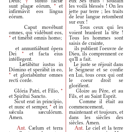
Deus;
†
súbito factæ
eux Ses traits : soudain
sunt plagæ eórum,
*
et
les voilà blessés ! On les
infirmávit eos língua
jette par terre ; les traits
eórum.
de leur langue retombent
sur eux !
Caput movébunt
Tous ceux qui les
omnes, qui vidébunt eos,
voient branlent la tête !
*
et timébit omnis homo;
Tous les hommes sont
saisis de crainte,
et annuntiábunt ópera
ils publient l'oeuvre de
Dei
*
et facta eius
Dieu, ils comprennent ce
intéllegent.
qu'Il a fait.
Lætábitur iustus in
Le juste se réjouit dans
Dómino et sperábit in eo,
le Seigneur et se confie
*
et gloriabúntur omnes
en Lui, tous ceux qui ont
recti corde.
le coeur droit se
glorifient.
Glória Patri, et Fílio,
*
Gloire au Père, et au
et Spirítui Sancto.
Fils, et au Saint Esprit.
Sicut erat in princípio,
Comme il était au
et nunc et semper,
*
et in
commencement,
sǽcula sæculórum.
maintenant et toujours, et
Amen.
dans les siècles des
siècles. Amen.
Ant.
Cælum et terra
Ant.
Le ciel et la terre