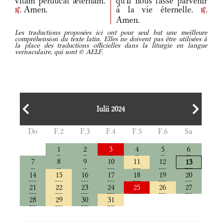
vitam perdúcat ætérnam.
qu'Il nous fasse parvenir
Amen.
à la vie éternelle.
r.
r.
Amen.
Les traductions proposées ici ont pour seul but une meilleure
compréhension du texte latin. Elles ne doivent pas être utilisées à
la place des traductions officielles dans la liturgie en langue
vernaculaire, qui sont © AELF.
Iulii 2024
Do
F.2
F.3
F.4
F.5
F.6
Sa
1
2
3
4
5
6
7
8
9
10
11
12
13
14
15
16
17
18
19
20
21
22
23
24
25
26
27
28
29
30
31