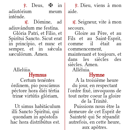
Deus, ✠ in
Dieu, viens à mon
v.
v.
adiutórium meum
aide.
inténde.
Dómine, ad
Seigneur, vite à mon
r.
r.
adiuvándum me festína.
secours.
Glória Patri, et Fílio, et
Gloire au Père, et au
Spirítui Sancto. Sicut erat
Fils et au Saint-Esprit,
in princípio, et nunc et
comme il était au
semper, et in sǽcula
commencement,
sæculórum. Amen.
maintenant et toujours, et
dans les siècles des
siècles. Amen.
Allelúia.
Alléluia.
Hymnus
Hymne
Certum tenéntes
A la troisième heure
órdinem, pio poscámus
du jour, en respectant
péctore hora diéi tértia
l'ordre fixé, invoquons de
trinæ virtútis glóriam,
tout notre coeur la gloire
de la Trinité.
Ut simus habitáculum
Puissions nous être la
illi Sancto Spirítui, qui
demeure de cet Esprit de
quondam in apóstolis
Sainteté qui Se répandit
hac hora distribútus est.
autrefois, en cette heure,
aux apôtres.