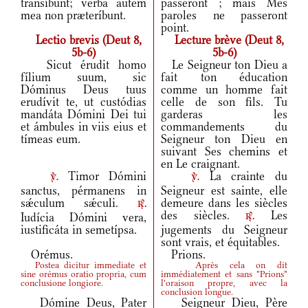
transíbunt; verba autem
passeront ; mais Mes
mea non præteríbunt.
paroles ne passeront
point.
Lectio brevis (Deut 8,
Lecture brève (Deut 8,
5b-6)
5b-6)
Sicut érudit homo
Le Seigneur ton Dieu a
fílium suum, sic
fait ton éducation
Dóminus Deus tuus
comme un homme fait
erudívit te, ut custódias
celle de son fils. Tu
mandáta Dómini Dei tui
garderas les
et ámbules in viis eius et
commandements du
tímeas eum.
Seigneur ton Dieu en
suivant Ses chemins et
en Le craignant.
Timor Dómini
La crainte du
v.
v.
sanctus, pérmanens in
Seigneur est sainte, elle
sǽculum sǽculi.
demeure dans les siècles
r.
des siècles.
Les
Iudícia Dómini vera,
r.
iustificáta in semetípsa.
jugements du Seigneur
sont vrais, et équitables.
Orémus.
Prions.
Postea dicitur immediate et
Après cela on dit
sine orémus oratio propria, cum
immédiatement et sans "Prions"
conclusione longiore.
l'oraison propre, avec la
conclusion longue.
Dómine Deus, Pater
Seigneur Dieu, Père