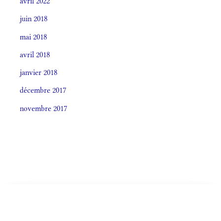
avril 2022
juin 2018
mai 2018
avril 2018
janvier 2018
décembre 2017
novembre 2017
Societas laudis 2026
LITURGIA HORÁRUM SECÚNDUM CURSUM
CELEBRÁTIO LITÚRGICA (ORDO)