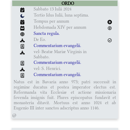
ORDO
Sabbato 13 Iulii 2024
Tertio Idus Iulii, luna septima.
Tempus per annum
Hebdomada XIV per annum
Sancta regula.
De Eo.
Commentarium evangelii.
vel: Beatæ Mariæ Virginis in
Sabbato.
Commentarium evangelii.
vel: S. Henrici.
Commentarium evangelii.
Natus est in Bavaria anno 973; patri successit in
regimine ducatus et postea imperator electus est.
Reformanda vita Ecclesiæ et actione missionaria
fovenda insignis fuit. Plures episcopatus fundavit et
monasteria ditavit. Mortuus est anno 1024 et ab
Eugenio III inter sanctos adscriptus anno 1146.
@