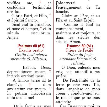
vivífica me,
*
et
j'observerai
custódiam testimónia
l'enseignement de Ta
oris tui.
bouche.
Glória Patri, et Fílio,
*
Gloire au Père, et au
et Spirítui Sancto.
Fils, et au Saint Esprit.
Sicut erat in princípio,
Comme il était au
et nunc et semper,
*
et in
commencement,
sǽcula sæculórum.
maintenant et toujours, et
Amen.
dans les siècles des
siècles. Amen.
Psalmus 60 (61)
Psaume 60 (61)
Exsulis oratio
Prière de l'exilé
Oratio iusti æterna
Prière du juste
sperantis (S. Hilarius).
attendant l'éternité (S.
Hilaire).
Exáudi, Deus,
O Dieu, entends mes
deprecatiónem meam,
*
cris, sois attentif à ma
inténde oratióni meæ.
prière.
A fínibus terræ ad te
De l'extrémité de la
clamávi,
†
dum
terre je crie vers Toi,
anxiarétur cor meum.
*
dans l'angoisse de mon
In petram inaccéssam
coeur ; conduis-moi sur
mihi deduc me!
le rocher que je ne puis
atteindre.
Quia factus es spes
Car Tu es pour moi un