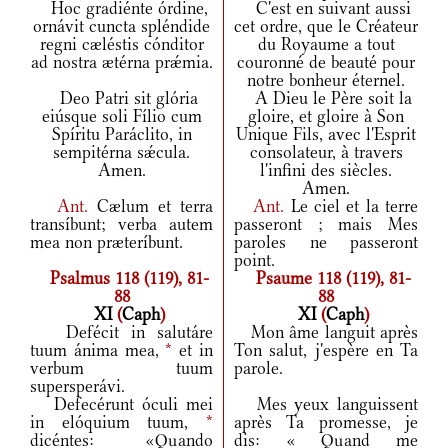
Hoc gradiénte órdine,
C'est en suivant aussi
ornávit cuncta spléndide
cet ordre, que le Créateur
regni cæléstis cónditor
du Royaume a tout
ad nostra ætérna prǽmia.
couronné de beauté pour
notre bonheur éternel.
Deo Patri sit glória
A Dieu le Père soit la
eiúsque soli Fílio cum
gloire, et gloire à Son
Spíritu Paráclito, in
Unique Fils, avec l'Esprit
sempitérna sǽcula.
consolateur, à travers
Amen.
l'infini des siècles.
Amen.
Ant.
Cælum et terra
Ant.
Le ciel et la terre
transíbunt; verba autem
passeront ; mais Mes
mea non præteríbunt.
paroles ne passeront
point.
Psalmus 118 (119), 81-
Psaume 118 (119), 81-
88
88
XI
(
Caph
)
XI
(
Caph
)
Defécit in salutáre
Mon âme languit après
tuum ánima mea,
*
et in
Ton salut, j'espère en Ta
verbum tuum
parole.
supersperávi.
Defecérunt óculi mei
Mes yeux languissent
in elóquium tuum,
*
après Ta promesse, je
dicéntes: «Quando
dis: « Quand me