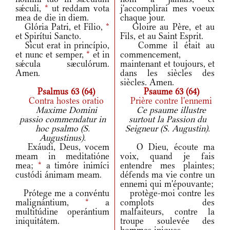
sǽculi,
*
ut reddam vota
j'accomplirai mes voeux
mea de die in diem.
chaque jour.
Glória Patri, et Fílio,
*
Gloire au Père, et au
et Spirítui Sancto.
Fils, et au Saint Esprit.
Sicut erat in princípio,
Comme il était au
et nunc et semper,
*
et in
commencement,
sǽcula sæculórum.
maintenant et toujours, et
Amen.
dans les siècles des
siècles. Amen.
Psalmus 63 (64)
Psaume 63 (64)
Contra hostes oratio
Prière contre l'ennemi
Maxime Domini
Ce psaume illustre
passio commendatur in
surtout la Passion du
hoc psalmo (S.
Seigneur (S. Augustin).
Augustinus).
Exáudi, Deus, vocem
O Dieu, écoute ma
meam in meditatióne
voix, quand je fais
mea;
*
a timóre inimíci
entendre mes plaintes;
custódi ánimam meam.
défends ma vie contre un
ennemi qui m'épouvante;
Prótege me a convéntu
protège-moi contre les
malignántium,
*
a
complots des
multitúdine operántium
malfaiteurs, contre la
iniquitátem.
troupe soulevée des