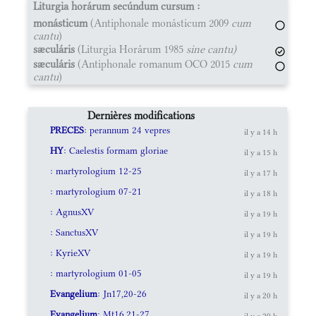
Liturgia horárum secúndum cursum :
monásticum
(Antiphonale monásticum 2009
cum
cantu
)
sæculáris
(Liturgia Horárum 1985
sine cantu)
sæculáris
(Antiphonale romanum OCO 2015
cum
cantu
)
Dernières modifications
PRECES
: perannum 24 vepres
il y a 14 h
HY
: Caelestis formam gloriae
il y a 15 h
: martyrologium 12-25
il y a 17 h
: martyrologium 07-21
il y a 18 h
: AgnusXV
il y a 19 h
: SanctusXV
il y a 19 h
: KyrieXV
il y a 19 h
: martyrologium 01-05
il y a 19 h
Evangelium
: Jn17,20-26
il y a 20 h
Evangelium
: Mt16,21-27
il y a 20 h