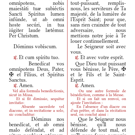
omnípotens, nobis
tout-puissant, remplis-
maiestáti tuæ subiéctis
nous, les serviteurs de Ta
Sancti Spíritus lumen
majesté, de la lumière de
infúnde, ut ab omni
l'Esprit Saint; pour que,
hoste secúri, in tua
sans rien craindre de tout
iúgiter laude lætémur.
adversaire, nous
Per Christum.
mettions notre joie à Te
louer continuellement.
Dóminus vobíscum.
Le Seigneur soit avec
vous.
Et cum spíritu tuo.
Et avec votre esprit.
r.
r.
Benedícat vos
Que Dieu tout puissant
omnípotens Deus, Pater,
vous bénisse, le Père, ✠
✠ et Fílius, et Spíritus
et le Fils et le Saint-
Sanctus.
Esprit.
Amen.
Amen.
r.
r.
Vel alia formula benedictionis,
Ou une autre formule de
sicut in Missa.
bénédiction, comme à la Messe.
Et si fit dimissio, sequitur
Et si on fait un renvoi, on
invitatio:
ajoute l'invitation :
Absente sacerdote vel
En l'absence d'un diacre ou
diacono, et in recitatione a solo,
d'un prêtre, et dans la récitation
sic concluditur:
seul, on conclut ainsi :
Dóminus nos
Que le Seigneur nous
benedícat, et ab omni
bénisse, qu'Il nous
malo deféndat, et ad
défende de tout mal, et