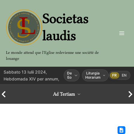
Aller
au
Societas
contenu
laudis
Le monde attend que l'Eglise redevienne une société de
louange
Sabbato 13 Iulii 2024,
De
Liturgia
FR
EN
Eo
Horarum
Hebdomada XIV per annum,
Ad Tertiam