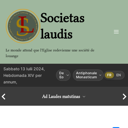
Aller
au
Societas
contenu
laudis
Le monde attend que l'Eglise redevienne une société de
louange
Sabbato 13 Iulii 2024,
De
Antiphonale
Hebdomada XIV per
FR
EN
Eo
Monasticum
annum,
Ad Laudes matutinas