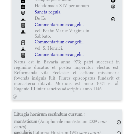
Hebdomada XIV per annum
Sancta regula.
De Eo.
Commentarium evangelii.
vel: Beatæ Mariæ Virginis in
Sabbato.
Commentarium evangelii.
vel: S. Henrici.
Commentarium evangelii.
Natus est in Bavaria anno 973; patri successit in
regimine ducatus et postea imperator electus est.
Reformanda vita Ecclesiæ et actione missionaria
fovenda insignis fuit. Plures episcopatus fundavit et
monasteria ditavit. Mortuus est anno 1024 et ab
Eugenio III inter sanctos adscriptus anno 1146.
@
Liturgia horárum secúndum cursum :
monásticum
(Antiphonale monásticum 2009
cum
cantu
)
sæculáris
(Liturgia Horárum 1985
sine cantu)