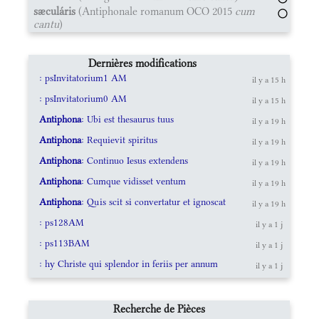
sæculáris
(Antiphonale romanum OCO 2015
cum
cantu
)
Dernières modifications
: psInvitatorium1 AM
il y a 15 h
: psInvitatorium0 AM
il y a 15 h
Antiphona
: Ubi est thesaurus tuus
il y a 19 h
Antiphona
: Requievit spiritus
il y a 19 h
Antiphona
: Continuo Iesus extendens
il y a 19 h
Antiphona
: Cumque vidisset ventum
il y a 19 h
Antiphona
: Quis scit si convertatur et ignoscat
il y a 19 h
: ps128AM
il y a 1 j
: ps113BAM
il y a 1 j
: hy Christe qui splendor in feriis per annum
il y a 1 j
Recherche de Pièces