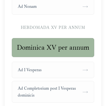
→
Ad Nonam
HEBDOMADA XV PER ANNUM
Dominica XV per annum
→
Ad I Vesperas
Ad Completorium post I Vesperas
→
dominicis