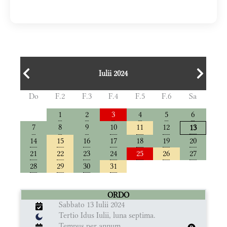
Iulii 2024
Do
F.2
F.3
F.4
F.5
F.6
Sa
1
2
3
4
5
6
7
8
9
10
11
12
13
14
15
16
17
18
19
20
21
22
23
24
25
26
27
28
29
30
31
ORDO
Sabbato 13 Iulii 2024
Tertio Idus Iulii, luna septima.
Tempus per annum