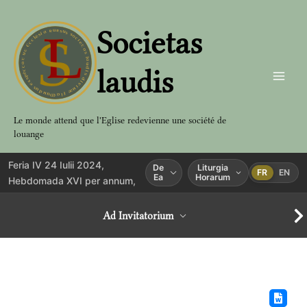
Aller
au
Societas
contenu
laudis
Le monde attend que l'Eglise redevienne une société de
louange
Feria IV 24 Iulii 2024,
De
Liturgia
FR
EN
Ea
Horarum
Hebdomada XVI per annum,
Ad Invitatorium