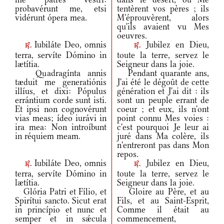
probavérunt me, etsi
tentèrent vos pères ; ils
vidérunt ópera mea.
M'éprouvèrent, alors
qu'ils avaient vu Mes
oeuvres.
Iubiláte Deo, omnis
Jubilez en Dieu,
r.
r.
terra, servíte Dómino in
toute la terre, servez le
lætítia.
Seigneur dans la joie.
Quadragínta annis
Pendant quarante ans,
tæduit me generatiónis
J'ai été le dégoût de cette
illíus, et dixi: Pópulus
génération et J'ai dit : ils
errántium corde sunt isti.
sont un peuple errant de
Et ipsi non cognovérunt
coeur ; et eux, ils n'ont
vias meas; ídeo iurávi in
point connu Mes voies :
ira mea: Non introíbunt
c'est pourquoi Je leur ai
in réquiem meam.
juré dans Ma colère, ils
n'entreront pas dans Mon
repos.
Iubiláte Deo, omnis
Jubilez en Dieu,
r.
r.
terra, servíte Dómino in
toute la terre, servez le
lætítia.
Seigneur dans la joie.
Glória Patri et Fílio, et
Gloire au Père, et au
Spirítui sancto. Sicut erat
Fils, et au Saint-Esprit,
in princípio et nunc et
Comme il était au
semper et in sǽcula
commencement,