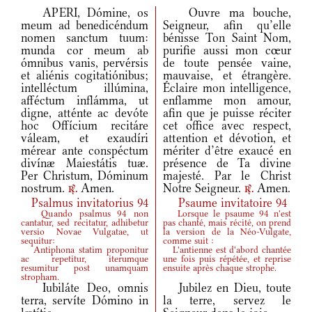
APERI, Dómine, os
Ouvre ma bouche,
meum ad benedicéndum
Seigneur, afin qu’elle
nomen sanctum tuum:
bénisse Ton Saint Nom,
munda cor meum ab
purifie aussi mon cœur
ómnibus vanis, pervérsis
de toute pensée vaine,
et aliénis cogitatiónibus;
mauvaise, et étrangère.
intelléctum illúmina,
Éclaire mon intelligence,
afféctum inflámma, ut
enflamme mon amour,
digne, atténte ac devóte
afin que je puisse réciter
hoc Offícium recitáre
cet office avec respect,
váleam, et exaudíri
attention et dévotion, et
mérear ante conspéctum
mériter d’être exaucé en
divínæ Maiestátis tuæ.
présence de Ta divine
Per Christum, Dóminum
majesté. Par le Christ
nostrum.
Amen.
Notre Seigneur.
Amen.
r.
r.
Psalmus invitatorius 94
Psaume invitatoire 94
Quando psalmus 94 non
Lorsque le psaume 94 n'est
cantatur, sed recitatur, adhibetur
pas chanté, mais récité, on prend
versio Novae Vulgatae, ut
la version de la Néo-Vulgate,
sequitur:
comme suit :
Antiphona statim proponitur
L'antienne est d'abord chantée
ac repetitur, iterumque
une fois puis répétée, et reprise
resumitur post unamquam
ensuite après chaque strophe.
stropham.
Iubiláte Deo, omnis
Jubilez en Dieu, toute
terra, servíte Dómino in
la terre, servez le