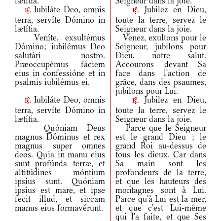
lætítia.
Seigneur dans la joie.
Iubiláte Deo, omnis
Jubilez en Dieu,
r.
r.
terra, servíte Dómino in
toute la terre, servez le
lætítia.
Seigneur dans la joie.
Veníte, exsultémus
Venez, exultons pour le
Dómino; iubilémus Deo
Seigneur, jubilons pour
salutári nostro.
Dieu, notre salut.
Præoccupémus fáciem
Accourons devant Sa
eius in confessióne et in
face dans l'action de
psalmis iubilémus ei.
grâce, dans des psaumes,
jubilons pour Lui.
Iubiláte Deo, omnis
Jubilez en Dieu,
r.
r.
terra, servíte Dómino in
toute la terre, servez le
lætítia.
Seigneur dans la joie.
Quóniam Deus
Parce que le Seigneur
magnus Dóminus et rex
est le grand Dieu ; le
magnus super omnes
grand Roi au-dessus de
deos. Quia in manu eius
tous les dieux. Car dans
sunt profúnda terræ, et
Sa main sont les
altitúdines móntium
profondeurs de la terre,
ipsíus sunt. Quóniam
et que les hauteurs des
ipsíus est mare, et ipse
montagnes sont à Lui.
fecit illud, et siccam
Parce qu'à Lui est la mer,
manus eius formavérunt.
et que c'est Lui-même
qui l'a faite, et que Ses