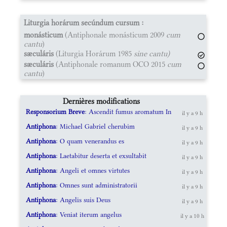
Liturgia horárum secúndum cursum :
monásticum
(Antiphonale monásticum 2009
cum
cantu
)
sæculáris
(Liturgia Horárum 1985
sine cantu)
sæculáris
(Antiphonale romanum OCO 2015
cum
cantu
)
Dernières modifications
Responsorium Breve
: Ascendit fumus aromatum In
il y a 9 h
Antiphona
: Michael Gabriel cherubim
il y a 9 h
Antiphona
: O quam venerandus es
il y a 9 h
Antiphona
: Laetabitur deserta et exsultabit
il y a 9 h
Antiphona
: Angeli et omnes virtutes
il y a 9 h
Antiphona
: Omnes sunt administratorii
il y a 9 h
Antiphona
: Angelis suis Deus
il y a 9 h
Antiphona
: Veniat iterum angelus
il y a 10 h