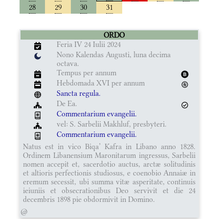
28
29
30
31
ORDO
Feria IV 24 Iulii 2024
Nono Kalendas Augusti, luna decima
octava.
Tempus per annum
Hebdomada XVI per annum
Sancta regula.
De Ea.
Commentarium evangelii.
vel: S. Sarbelii Makhluf, presbyteri.
Commentarium evangelii.
Natus est in vico Biqa’ Kafra in Libano anno 1828.
Ordinem Libanensium Maronitarum ingressus, Sarbelii
nomen accepit et, sacerdotio auctus, arctæ solitudinis
et altioris perfectionis studiosus, e coenobio Annaiæ in
eremum secessit, ubi summa vitæ asperitate, continuis
ieiuniis et obsecrationibus Deo servivit et die 24
decembris 1898 pie obdormivit in Domino.
@