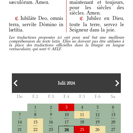
sæculórum. Amen.
maintenant et toujours,
pour les siècles des
siècles. Amen.
Iubiláte Deo, omnis
Jubilez en Dieu,
r.
r.
terra, servíte Dómino in
toute la terre, servez le
lætítia.
Seigneur dans la joie.
Les traductions proposées ici ont pour seul but une meilleure
compréhension du texte latin. Elles ne doivent pas être utilisées à
la place des traductions officielles dans la liturgie en langue
vernaculaire, qui sont © AELF.
Iulii 2024
Do
F.2
F.3
F.4
F.5
F.6
Sa
1
2
3
4
5
6
7
8
9
10
11
12
13
14
15
16
17
18
19
20
21
22
23
25
26
27
24