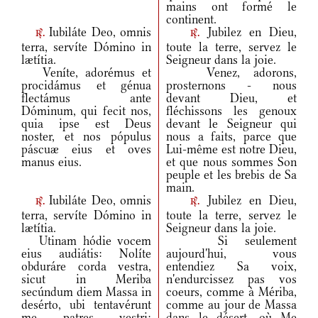
mains ont formé le
continent.
Iubiláte Deo, omnis
Jubilez en Dieu,
r.
r.
terra, servíte Dómino in
toute la terre, servez le
lætítia.
Seigneur dans la joie.
Veníte, adorémus et
Venez, adorons,
procidámus et génua
prosternons - nous
flectámus ante
devant Dieu, et
Dóminum, qui fecit nos,
fléchissons les genoux
quia ipse est Deus
devant le Seigneur qui
noster, et nos pópulus
nous a faits, parce que
páscuæ eius et oves
Lui-même est notre Dieu,
manus eius.
et que nous sommes Son
peuple et les brebis de Sa
main.
Iubiláte Deo, omnis
Jubilez en Dieu,
r.
r.
terra, servíte Dómino in
toute la terre, servez le
lætítia.
Seigneur dans la joie.
Utinam hódie vocem
Si seulement
eius audiátis: Nolíte
aujourd'hui, vous
obduráre corda vestra,
entendiez Sa voix,
sicut in Meriba
n'endurcissez pas vos
secúndum diem Massa in
coeurs, comme à Mériba,
desérto, ubi tentavérunt
comme au jour de Massa
me patres vestri:
dans le désert, où Me