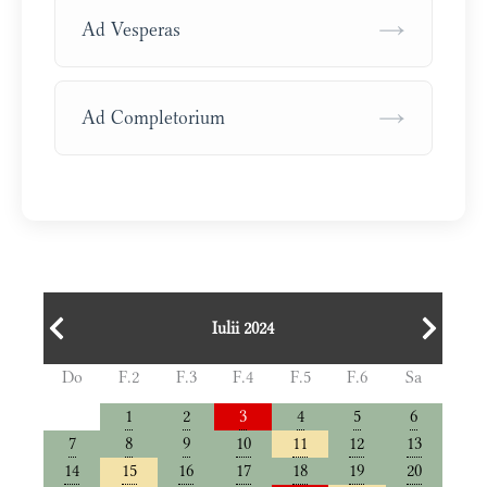
→
Ad Vesperas
→
Ad Completorium
Iulii 2024
Do
F.2
F.3
F.4
F.5
F.6
Sa
1
2
3
4
5
6
7
8
9
10
11
12
13
14
15
16
17
18
19
20