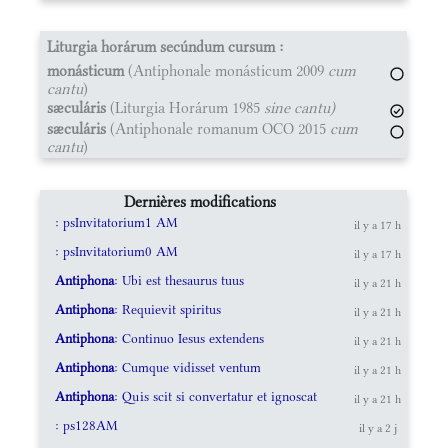
Liturgia horárum secúndum cursum :
monásticum
(Antiphonale monásticum 2009
cum
cantu
)
sæculáris
(Liturgia Horárum 1985
sine cantu)
sæculáris
(Antiphonale romanum OCO 2015
cum
cantu
)
Dernières modifications
: psInvitatorium1 AM
il y a 17 h
: psInvitatorium0 AM
il y a 17 h
Antiphona
: Ubi est thesaurus tuus
il y a 21 h
Antiphona
: Requievit spiritus
il y a 21 h
Antiphona
: Continuo Iesus extendens
il y a 21 h
Antiphona
: Cumque vidisset ventum
il y a 21 h
Antiphona
: Quis scit si convertatur et ignoscat
il y a 21 h
: ps128AM
il y a 2 j