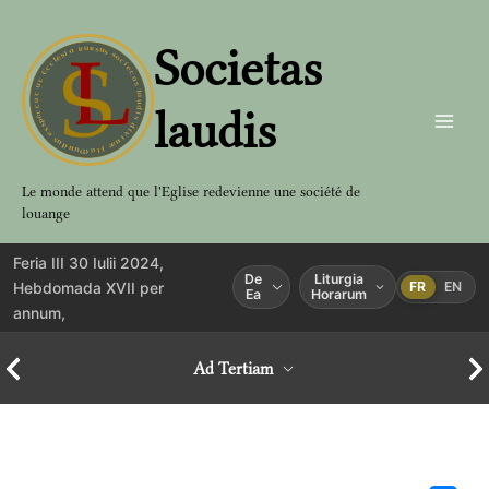
Aller
au
Societas
contenu
laudis
Le monde attend que l'Eglise redevienne une société de
louange
Feria III 30 Iulii 2024,
De
Liturgia
Hebdomada XVII per
FR
EN
Ea
Horarum
annum,
Ad Tertiam