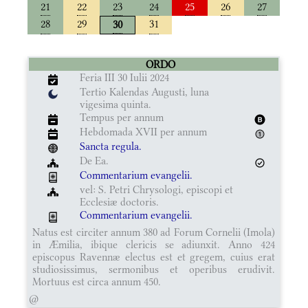
21
22
23
24
25
26
27
28
29
31
30
ORDO
Feria III 30 Iulii 2024
Tertio Kalendas Augusti, luna
vigesima quinta.
Tempus per annum
Hebdomada XVII per annum
Sancta regula.
De Ea.
Commentarium evangelii.
vel: S. Petri Chrysologi, episcopi et
Ecclesiæ doctoris.
Commentarium evangelii.
Natus est circiter annum 380 ad Forum Cornelii (Imola)
in Æmilia, ibique clericis se adiunxit. Anno 424
episcopus Ravennæ electus est et gregem, cuius erat
studiosissimus, sermonibus et operibus erudivit.
Mortuus est circa annum 450.
@