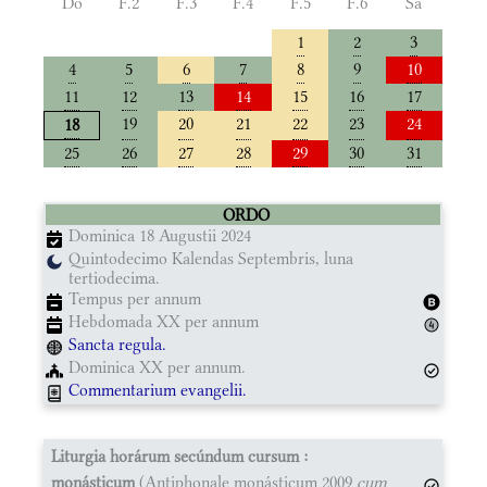
Do
F.2
F.3
F.4
F.5
F.6
Sa
1
2
3
4
5
6
7
8
9
10
11
12
13
14
15
16
17
19
20
21
22
23
24
18
25
26
27
28
29
30
31
ORDO
Dominica 18 Augustii 2024
Quintodecimo Kalendas Septembris, luna
tertiodecima.
Tempus per annum
Hebdomada XX per annum
Sancta regula.
Dominica XX per annum.
Commentarium evangelii.
Liturgia horárum secúndum cursum :
monásticum
(Antiphonale monásticum 2009
cum