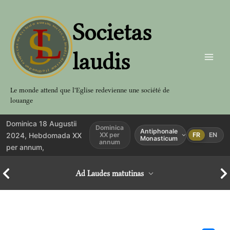
Aller
au
Societas
contenu
laudis
Le monde attend que l'Eglise redevienne une société de
louange
Dominica 18 Augustii
Dominica
Antiphonale
2024, Hebdomada XX
XX per
FR
EN
Monasticum
annum
per annum,
Ad Laudes matutinas