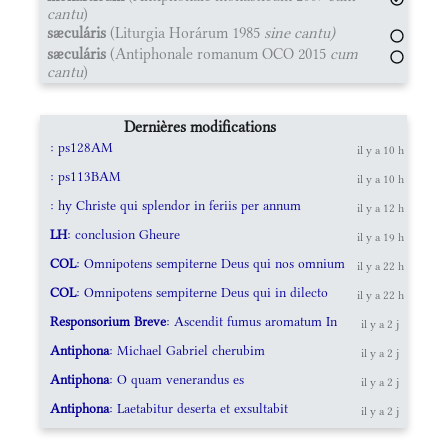
cantu
)
sæculáris
(Liturgia Horárum 1985
sine cantu)
sæculáris
(Antiphonale romanum OCO 2015
cum
cantu
)
Dernières modifications
: ps128AM
il y a 10 h
: ps113BAM
il y a 10 h
: hy Christe qui splendor in feriis per annum
il y a 12 h
LH
: conclusion Gheure
il y a 19 h
COL
: Omnipotens sempiterne Deus qui nos omnium
il y a 22 h
COL
: Omnipotens sempiterne Deus qui in dilecto
il y a 22 h
Responsorium Breve
: Ascendit fumus aromatum In
il y a 2 j
Antiphona
: Michael Gabriel cherubim
il y a 2 j
Antiphona
: O quam venerandus es
il y a 2 j
Antiphona
: Laetabitur deserta et exsultabit
il y a 2 j