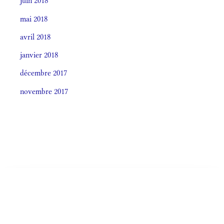
juin 2018
mai 2018
avril 2018
janvier 2018
décembre 2017
novembre 2017
Societas laudis 2026
LITURGIA HORÁRUM SECÚNDUM CURSUM
Monásticum (Antiphonale 2009)
OFFÍCIA LITURGICA DIÉI