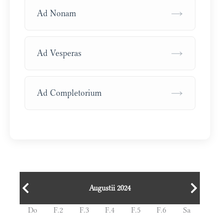
→
Ad Nonam
→
Ad Vesperas
→
Ad Completorium
Augustii 2024
Do
F.2
F.3
F.4
F.5
F.6
Sa