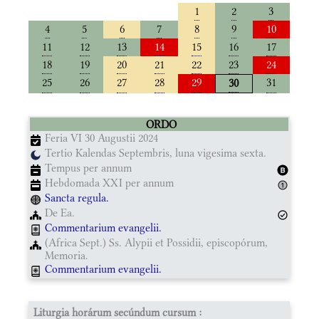
1
2
3
4
5
6
7
8
9
10
11
12
13
14
15
16
17
18
19
20
21
22
23
24
25
26
27
28
29
31
30
ORDO
Feria VI 30 Augustii 2024
Tertio Kalendas Septembris, luna vigesima sexta.
Tempus per annum
Hebdomada XXI per annum
Sancta regula.
De Ea.
Commentarium evangelii.
(Africa Sept.) Ss. Alypii et Possidii, episcopórum,
Memoria.
Commentarium evangelii.
Liturgia horárum secúndum cursum :