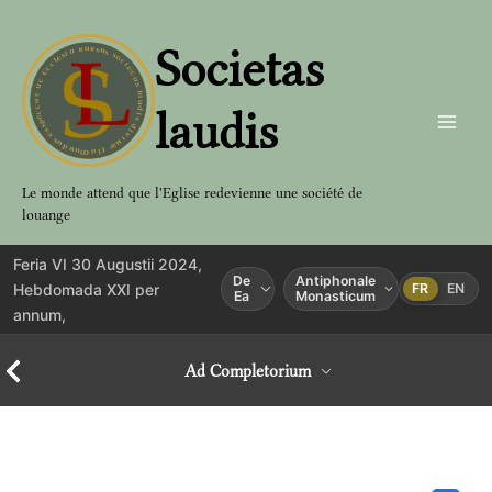
Aller
au
Societas
contenu
laudis
Le monde attend que l'Eglise redevienne une société de
louange
Feria VI 30 Augustii 2024,
De
Antiphonale
Hebdomada XXI per
FR
EN
Ea
Monasticum
annum,
Ad Completorium