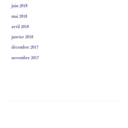
juin 2018
mai 2018
avril 2018
janvier 2018
décembre 2017
novembre 2017
Societas laudis 2026
CELEBRÁTIO LITÚRGICA (ORDO)
LITURGIA HORÁRUM SECÚNDUM CURSUM
De Ea
Monásticum (Antiphonale 2009)