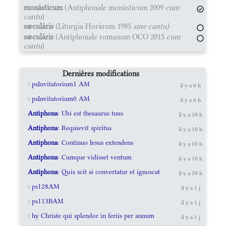
monásticum
(Antiphonale monásticum 2009
cum
cantu
)
sæculáris
(Liturgia Horárum 1985
sine cantu)
sæculáris
(Antiphonale romanum OCO 2015
cum
cantu
)
Dernières modifications
: psInvitatorium1 AM
il y a 6 h
: psInvitatorium0 AM
il y a 6 h
Antiphona
: Ubi est thesaurus tuus
il y a 10 h
Antiphona
: Requievit spiritus
il y a 10 h
Antiphona
: Continuo Iesus extendens
il y a 10 h
Antiphona
: Cumque vidisset ventum
il y a 10 h
Antiphona
: Quis scit si convertatur et ignoscat
il y a 10 h
: ps128AM
il y a 1 j
: ps113BAM
il y a 1 j
: hy Christe qui splendor in feriis per annum
il y a 1 j