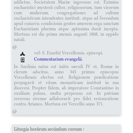
addictus, Societatem Mariæ ingressus est. Eximius
eucharistici mysterii cultor, religiosorum, tum virorum
cum mulierum, congregationes ad cultum
eucharisticum intendentes instituit, atque ad fovendum
apud cuiusvis condicionis gentes amorem erga sanctam
Eucharistiam plurima atque aptissima duxit incepta.
Mortuus est die prima mensis augusti 1868, in oppido
natali.
@
vel: S. Eusebii Vercellensis, episcopi.
Commentarium evangelii.
In Sardinia natus est initio sæculi IV et, Romæ in
clerum adscitus, anno 345 primus episcopus
Vercellensis electus est. Religionem prædicatione
propagavit et vitam monasticam instituit in sua
dioecesi. Propter fidem, ab imperatore Constantino in
exsilium pulsus, multa perpessus est. In patriam
reversus strenue adlaboravit pro fidei restauratione
contra Arianos. Mortuus est Vercellis anno 371.
@
Liturgia horárum secúndum cursum :