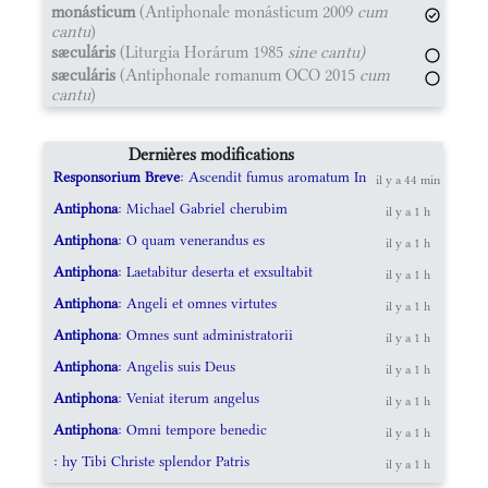
monásticum
(Antiphonale monásticum 2009
cum
cantu
)
sæculáris
(Liturgia Horárum 1985
sine cantu)
sæculáris
(Antiphonale romanum OCO 2015
cum
cantu
)
Dernières modifications
Responsorium Breve
: Ascendit fumus aromatum In
il y a 44 min
Antiphona
: Michael Gabriel cherubim
il y a 1 h
Antiphona
: O quam venerandus es
il y a 1 h
Antiphona
: Laetabitur deserta et exsultabit
il y a 1 h
Antiphona
: Angeli et omnes virtutes
il y a 1 h
Antiphona
: Omnes sunt administratorii
il y a 1 h
Antiphona
: Angelis suis Deus
il y a 1 h
Antiphona
: Veniat iterum angelus
il y a 1 h
Antiphona
: Omni tempore benedic
il y a 1 h
: hy Tibi Christe splendor Patris
il y a 1 h