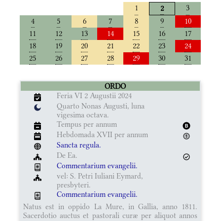
1
3
2
4
5
6
7
8
9
10
11
12
13
14
15
16
17
18
19
20
21
22
23
24
25
26
27
28
29
30
31
ORDO
Feria VI 2 Augustii 2024
Quarto Nonas Augusti, luna
vigesima octava.
Tempus per annum
Hebdomada XVII per annum
Sancta regula.
De Ea.
Commentarium evangelii.
vel: S. Petri Iuliani Eymard,
presbyteri.
Commentarium evangelii.
Natus est in oppido La Mure, in Gallia, anno 1811.
Sacerdotio auctus et pastorali curæ per aliquot annos