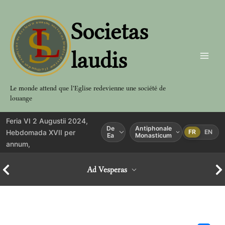
Aller
au
Societas
contenu
laudis
Le monde attend que l'Eglise redevienne une société de
louange
Feria VI 2 Augustii 2024,
De
Antiphonale
Hebdomada XVII per
FR
EN
Ea
Monasticum
annum,
Ad Vesperas