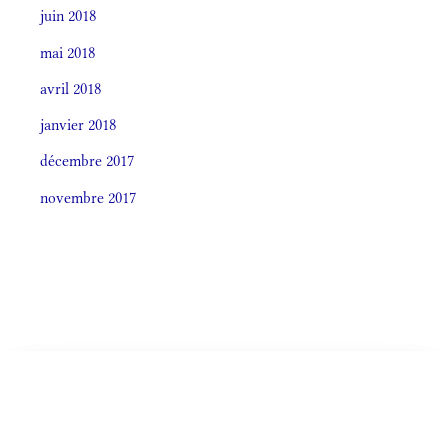
juin 2018
mai 2018
avril 2018
janvier 2018
décembre 2017
novembre 2017
Societas laudis 2026
LITURGIA HORÁRUM SECÚNDUM CURSUM
CELEBRÁTIO LITÚRGICA (ORDO)
Monásticum (Antiphonale 2009)
De Ea