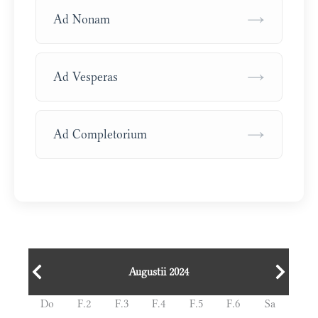
→
Ad Nonam
→
Ad Vesperas
→
Ad Completorium
Augustii 2024
Do
F.2
F.3
F.4
F.5
F.6
Sa