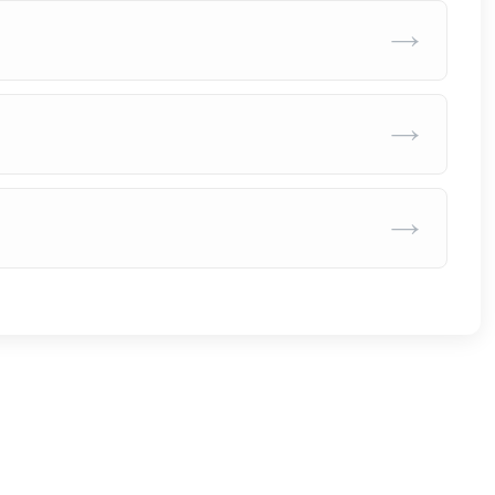
→
→
→