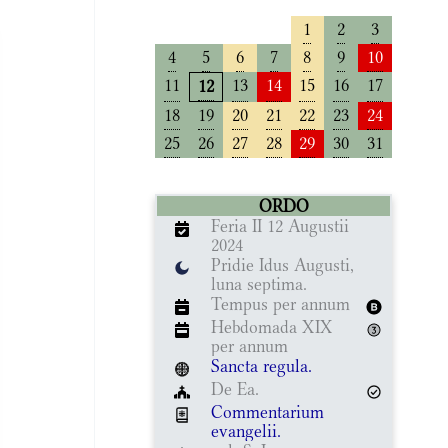
1
2
3
4
5
6
7
8
9
10
11
13
14
15
16
17
12
18
19
20
21
22
23
24
25
26
27
28
29
30
31
ORDO
Feria II 12 Augustii
2024
Pridie Idus Augusti,
luna septima.
Tempus per annum
Hebdomada XIX
per annum
Sancta regula.
De Ea.
Commentarium
evangelii.