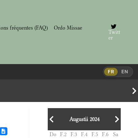
ions fréquentes (FAQ)
Ordo Missae
Twitt
er
FR
EN
Augustii 2024
Do
F.2
F.3
F.4
F.5
F.6
Sa