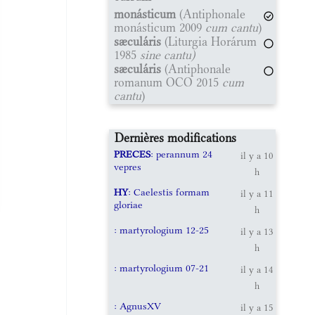
monásticum
(Antiphonale
monásticum 2009
cum cantu
)
sæculáris
(Liturgia Horárum
1985
sine cantu)
sæculáris
(Antiphonale
romanum OCO 2015
cum
cantu
)
Dernières modifications
PRECES
: perannum 24
il y a 10
vepres
h
HY
: Caelestis formam
il y a 11
gloriae
h
: martyrologium 12-25
il y a 13
h
: martyrologium 07-21
il y a 14
h
: AgnusXV
il y a 15