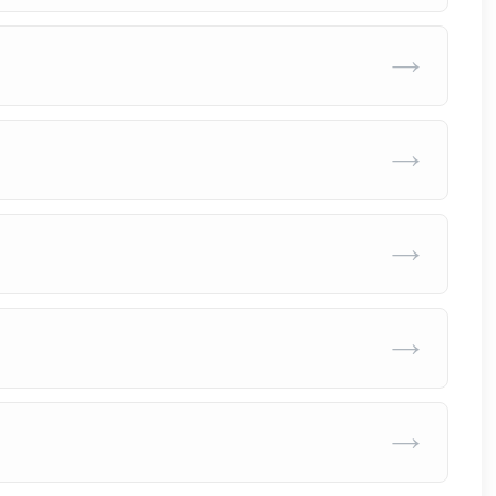
→
→
→
→
→