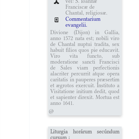
vel: S. Ioannæ
Franciscæ de
Chantal, religiosæ.
Commentarium
evangelii.
Divione (Dijon) in Gallia,
anno 1572 nata est; nobili viro
de Chantal nuptui tradita, sex
habuit filios quos pie educavit.
Viro vita functo, sub
moderatione sancti Francisci
de Sales viam perfectionis
alacriter percurrit atque opera
caritatis in pauperes præsertim
et ægrotos exercuit. Instituto a
Visitatione initium dedit, quod
et sapienter direxit. Mortua est
anno 1641.
@
Liturgia horárum secúndum
cursum :