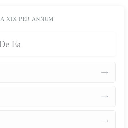
A XIX PER ANNUM
De Ea
→
→
→