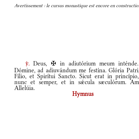
Avertissement : le cursus monastique est encore en construction
Deus, ✠ in adiutórium meum inténde
v.
Dómine, ad adiuvándum me festína. Glória Patri,
Fílio, et Spirítui Sancto. Sicut erat in princípio
nunc et semper, et in sǽcula sæculórum. Am
Allelúia.
Hymnus