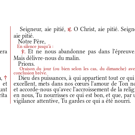
Seigneur, aie pitié,
O Christ, aie pitié. Seig
r.
aie pitié.
Notre Père,
En silence jusqu'à :
era
Et ne nous abandonne pas dans l'épreuv
v.
Mais délivre-nous du malin.
Prions.
Oraison du jour
(
ou bien selon les cas, du dimanche
)
ave
conclusion brève.
m,
†
Dieu des puissances, à qui appartient tout ce qui
 et
excellent, mets dans nos cœurs l'amour de Ton n
unt
et accorde-nous qu'avec l'accroissement de la reli
íta
en nous, Tu nourrisses ce qui est bon, et que, par
vigilance attentive, Tu gardes ce qui a été nourri.