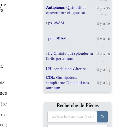
que
Antiphona
: Quis scit si
il y a 35
es
convertatur et ignoscat
min
: ps128AM
il y a 16
h
: ps113BAM
il y a 16
h
: hy Christe qui splendor in
il y a 18
feriis per annum
h
r.
LH
: conclusion Gheure
il y a 1 j
COL
: Omnipotens
ez
sempiterne Deus qui nos
il y a 1 j
omnium
mes
tre
Recherche de Pièces
r a
s ;