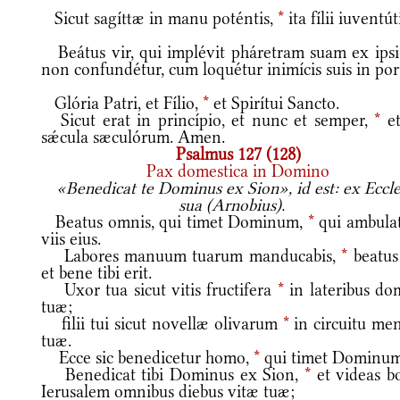
Sicut sagíttæ in manu poténtis,
*
ita fílii iuventút
Beátus vir, qui implévit pháretram suam ex ips
non confundétur, cum loquétur inimícis suis in por
Glória Patri, et Fílio,
*
et Spirítui Sancto.
Sicut erat in princípio, et nunc et semper,
*
et
sǽcula sæculórum. Amen.
Psalmus 127 (128)
Pax domestica in Domino
«Benedicat te Dominus ex Sion», id est: ex Eccle
sua (Arnobius).
Beatus omnis, qui timet Dominum,
*
qui ambulat
viis eius.
Labores manuum tuarum manducabis,
*
beatus 
et bene tibi erit.
Uxor tua sicut vitis fructifera
*
in lateribus do
tuæ;
filii tui sicut novellæ olivarum
*
in circuitu me
tuæ.
Ecce sic benedicetur homo,
*
qui timet Dominum
Benedicat tibi Dominus ex Sion,
*
et videas b
Ierusalem omnibus diebus vitæ tuæ;