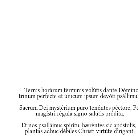
Ternis horárum términis volútis dante Dómino
trinum perfécte et únicum ipsum devóti psállimu
Sacrum Dei mystérium puro tenéntes péctore, Pe
magístri régula signo salútis pródita,
Et nos psallámus spíritu, hæréntes sic apóstolis, 
plantas adhuc débiles Christi virtúte dírigant.