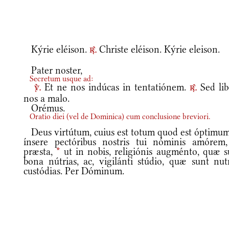
Kýrie eléison.
Christe eléison. Kýrie eleison.
r.
Pater noster,
Secretum usque ad:
Et ne nos indúcas in tentatiónem.
Sed lib
v.
r.
nos a malo.
Orémus.
Oratio diei
(
vel de Dominica
)
cum conclusione breviori.
Deus virtútum, cuius est totum quod est óptimu
ínsere pectóribus nostris tui nóminis amórem,
præsta,
*
ut in nobis, religiónis augménto, quæ s
bona nútrias, ac, vigilánti stúdio, quæ sunt nutr
custódias. Per Dóminum.