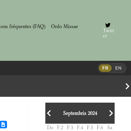
ions fréquentes (FAQ)
Ordo Missae
Twitt
er
FR
EN
Septembris 2024
Do
F.2
F.3
F.4
F.5
F.6
Sa