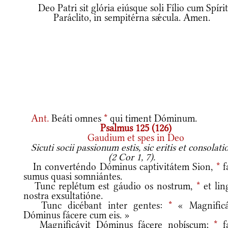
Deo Patri sit glória eiúsque soli Fílio cum Spíri
Paráclito, in sempitérna sǽcula. Amen.
Ant.
Beáti omnes
*
qui timent Dóminum.
Psalmus 125 (126)
Gaudium et spes in Deo
Sicuti socii passionum estis, sic eritis et consolati
(2 Cor 1, 7).
In converténdo Dóminus captivitátem Sion,
*
fa
sumus quasi somniántes.
Tunc replétum est gáudio os nostrum,
*
et lin
nostra exsultatióne.
Tunc dicébant inter gentes:
*
« Magnificá
Dóminus fácere cum eis. »
Magnificávit Dóminus fácere nobíscum;
*
fa