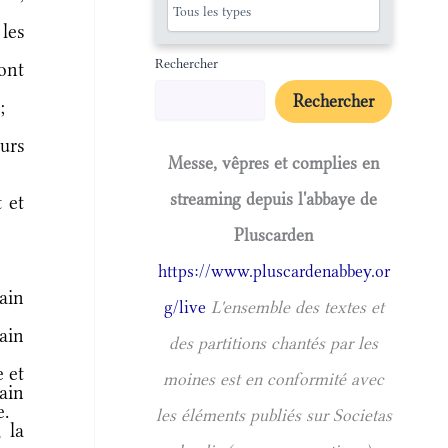
les
Rechercher
ont
Rechercher
;
urs
Messe, vêpres et complies en
streaming depuis l'abbaye de
 et
Pluscarden
https://www.pluscardenabbey.or
ain
g/live
L'ensemble des textes et
ain
des partitions chantés par les
e et
moines est en conformité avec
pain
e.
les éléments publiés sur Societas
 la