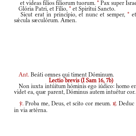
et videas filios filiorum tuorum.
*
Pax super Israe
Glória Patri, et Fílio,
*
et Spirítui Sancto.
Sicut erat in princípio, et nunc et semper,
*
et
sǽcula sæculórum. Amen.
Ant.
Beáti omnes qui timent Dóminum.
Lectio brevis (I Sam 16, 7b)
Non iuxta intúitum hóminis ego iúdico: homo e
videt ea, quæ parent, Dóminus autem intuétur cor.
Proba me, Deus, et scito cor meum.
Deduc
v.
r.
in via ætérna.