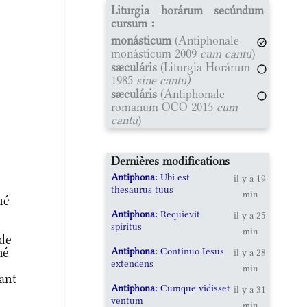
Liturgia horárum secúndum
cursum :
monásticum
(Antiphonale
monásticum 2009
cum cantu
)
sæculáris
(Liturgia Horárum
1985
sine cantu)
sæculáris
(Antiphonale
romanum OCO 2015
cum
cantu
)
Dernières modifications
Antiphona
: Ubi est
il y a 19
thesaurus tuus
min
né
Antiphona
: Requievit
il y a 25
spiritus
min
de
Antiphona
: Continuo Iesus
mé
il y a 28
extendens
min
ant
Antiphona
: Cumque vidisset
il y a 31
ventum
min