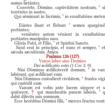
sumus lætántes.
Convérte, Dómine, captivitátem nostram,
*
si
torréntes in austro.
Qui séminant in lácrimis,
*
in exsultatióne meten
Eúntes ibant et flebant
*
semen spargén
portántes;
veniéntes autem vénient in exsultatió
portántes manípulos suos.
Glória Patri, et Fílio,
*
et Spirítui Sancto.
Sicut erat in princípio, et nunc et semper,
*
et
sǽcula sæculórum. Amen.
Psalmus 126 (127)
Vanus labor sine Domino
Dei ædificatio estis (1 Cor 3, 9).
Nisi Dóminus ædificáverit domum,
*
in va
labórant, qui ædíficant eam.
Nisi Dóminus custodíerit civitátem,
*
frustra vígi
qui custódit eam.
Vanum est vobis ante lucem súrgere et s
quiéscere,
†
qui manducátis panem labóris,
*
q
dabit diléctis suis somnum.
Ecce heréditas Dómini fílii,
*
merces fructus ventr