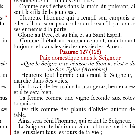
récompense du fruit des entrailles.
is.
Comme des flèches dans la main du puissant, ai
sont les fils de la jeunesse.
is:
*
Heureux l'homme qui a rempli son carquois a
ta.
elles : il ne sera pas confondu lorsqu'il parlera 
ses ennemis à la porte.
Gloire au Père, et au Fils, et au Saint Esprit.
 in
Comme il était au commencement, maintenant
toujours, et dans les siècles des siècles. Amen.
Psaume 127 (128)
Paix domestique dans le Seigneur
sia
«Que le Seigneur te bénisse de Sion », c'est à di
de Son Eglise (Arnobius).
 in
Heureux tout homme qui craint le Seigneur, 
marche dans Ses voies.
es,
Du travail de tes mains tu mangeras, heureux es-
et il te sera bien.
mus
Ta femme comme une vigne féconde aux côtés
ta maison ;
nsæ
tes fils comme des plants d’olivier autour de
table.
.
Ainsi sera béni l’homme, qui craint le Seigneur.
ona
Le Seigneur te bénira de Sion, et tu verras les b
de Jérusalem tous les jours de ta vie ;