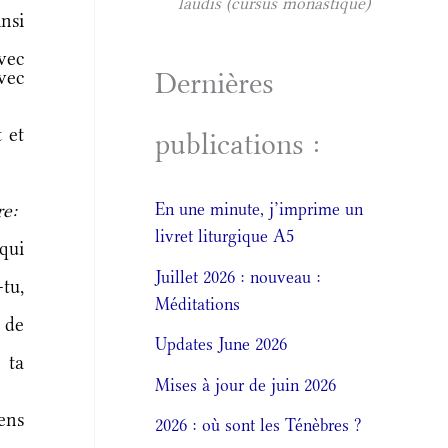
laudis (cursus monastique)
nsi
vec
Dernières
avec
 et
publications :
re:
En une minute, j’imprime un
livret liturgique A5
qui
Juillet 2026 : nouveau :
tu,
Méditations
 de
Updates June 2026
 ta
Mises à jour de juin 2026
iens
2026 : où sont les Ténèbres ?