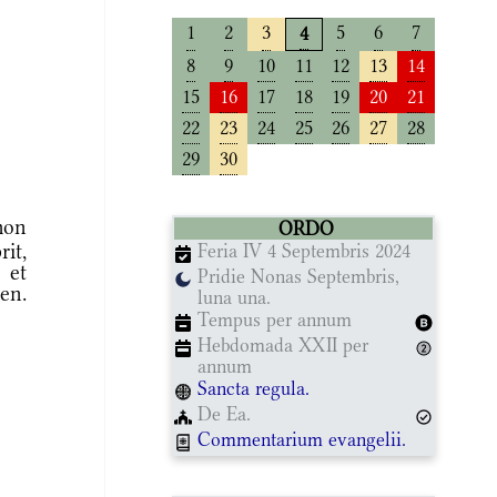
1
2
3
5
6
7
4
8
9
10
11
12
13
14
15
16
17
18
19
20
21
22
23
24
25
26
27
28
29
30
mon
ORDO
rit,
Feria IV 4 Septembris 2024
 et
Pridie Nonas Septembris,
en.
luna una.
Tempus per annum
Hebdomada XXII per
annum
Sancta regula.
De Ea.
Commentarium evangelii.