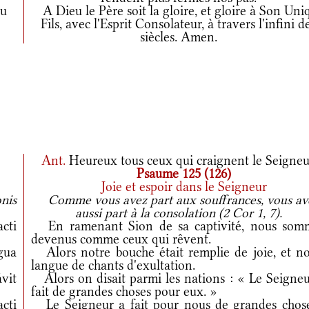
tu
A Dieu le Père soit la gloire, et gloire à Son Uni
Fils, avec l'Esprit Consolateur, à travers l'infini d
siècles. Amen.
Ant.
Heureux tous ceux qui craignent le Seigneu
Psaume 125 (126)
Joie et espoir dans le Seigneur
onis
Comme vous avez part aux souffrances, vous av
aussi part à la consolation (2 Cor 1, 7).
cti
En ramenant Sion de sa captivité, nous som
devenus comme ceux qui rêvent.
gua
Alors notre bouche était remplie de joie, et no
langue de chants d'exultation.
vit
Alors on disait parmi les nations : « Le Seigneu
fait de grandes choses pour eux. »
cti
Le Seigneur a fait pour nous de grandes chose