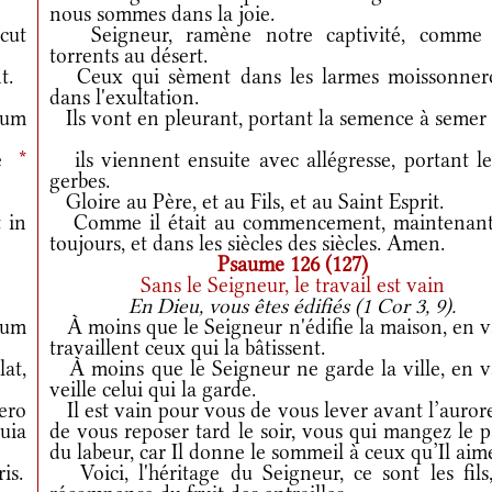
nous sommes dans la joie.
cut
Seigneur, ramène notre captivité, comme 
torrents au désert.
t.
Ceux qui sèment dans les larmes moissonner
dans l'exultation.
dum
Ils vont en pleurant, portant la semence à semer 
ne
*
ils viennent ensuite avec allégresse, portant le
gerbes.
Gloire au Père, et au Fils, et au Saint Esprit.
 in
Comme il était au commencement, maintenant
toujours, et dans les siècles des siècles. Amen.
Psaume 126 (127)
Sans le Seigneur, le travail est vain
En Dieu, vous êtes édifiés (1 Cor 3, 9).
num
À moins que le Seigneur n'édifie la maison, en v
travaillent ceux qui la bâtissent.
lat,
À moins que le Seigneur ne garde la ville, en v
veille celui qui la garde.
ero
Il est vain pour vous de vous lever avant l’auror
uia
de vous reposer tard le soir, vous qui mangez le 
du labeur, car Il donne le sommeil à ceux qu’Il aim
is.
Voici, l'héritage du Seigneur, ce sont les fils,