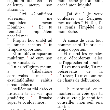
cógnitum tibi feci
*
et
mon péché je n'ai point
delíctum meum non
caché mon iniquité.
abscóndi.
Dixi: «Confitébor
J'ai dit " Je veux
advérsum me
confesser au Seigneur
iniquitátem meam
mes inquités ". Et Toi, Tu
Dómino».
*
Et tu
as remis l'impiété de
remisísti impietátem
mon péché.
peccáti mei.
Propter hoc orábit ad
A cause de cela, tout
te omnis sanctus
*
in
homme saint Te prie au
témpore opportúno.
temps opportun.
Et in dilúvio aquárum
Et quand les grandes
multárum
*
ad eum non
eaux déborderont, elles
approximábunt.
ne l'approcheront point.
Tu es refúgium meum,
Tu es mon asile, Tu me
a tribulatióne
préserveras de la
conservábis me;
*
détresse; Tu m'entoureras
exsultatiónibus salútis
de chants de délivrance.
circúmdabis me.
Intelléctum tibi dabo et
Je t'instruirai et te
ínstruam te in via, qua
montrerai la voie que tu
gradiéris;
*
firmábo
dois suivre ; Je serai ton
super te óculos meos.
conseiller, mon oeil sera
sur toi.