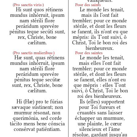
vainqueurs.
(
Pro sanctis viris:
)
Pour des saints
Hi sunt quos rétinens
Le monde les tenait,
mundus inhórruit, ipsum
mais ils l'ont fait
nam stérili flore
trembler; pour ce monde
peráridum sprevére
stérile, et dont les fleurs
pénitus teque secúti sunt,
se fanent, ils n'ont eu que
rex, Christe, bone
mépris: ils T'ont suivi, ô
cælitum.
Christ, Toi le bon roi des
bienheureux.
(
Pro sanctis mulieribus:
)
Pour des saintes
Hæ sunt, quas rétinens
Le monde les tenait,
mundus inhórruit, ipsum
mais elles l'ont fait
nam stérili flore
trembler; pour ce monde
peráridum sprevére
stérile, et dont les fleurs
pénitus teque secútæ
se fanent, elles n'ont eu
sunt, rex, Christe, bone
que mépris : elles T'ont
cælitum.
suivi, ô Christ, Toi le bon
roi des bienheureux.
Hi (Hæ) pro te fúrias
Ils (elles) supportent
sævaque sústinent; non
pour Toi fureurs et
murmur résonat, non
cruautés sans laisser
querimónia, sed corde
échapper un murmure,
tácito mens bene cónscia
une plainte, le cœur
consérvat patiéntiam.
silencieux et l'âme
résolue, gardant jusqu'au