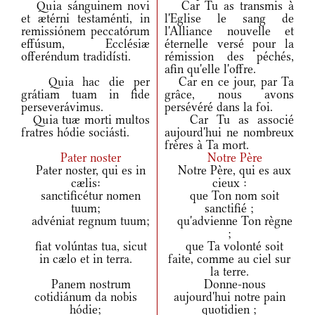
Quia sánguinem novi
Car Tu as transmis à
et ætérni testaménti, in
l'Eglise le sang de
remissiónem peccatórum
l'Alliance nouvelle et
effúsum, Ecclésiæ
éternelle versé pour la
offeréndum tradidísti.
rémission des péchés,
afin qu'elle l'offre.
Quia hac die per
Car en ce jour, par Ta
grátiam tuam in fide
grâce, nous avons
perseverávimus.
persévéré dans la foi.
Quia tuæ morti multos
Car Tu as associé
fratres hódie sociásti.
aujourd'hui ne nombreux
frères à Ta mort.
Pater noster
Notre Père
Pater noster, qui es in
Notre Père, qui es aux
cælis:
cieux :
sanctificétur nomen
que Ton nom soit
tuum;
sanctifié ;
advéniat regnum tuum;
qu'advienne Ton règne
;
fiat volúntas tua, sicut
que Ta volonté soit
in cælo et in terra.
faite, comme au ciel sur
la terre.
Panem nostrum
Donne-nous
cotidiánum da nobis
aujourd'hui notre pain
hódie;
quotidien ;