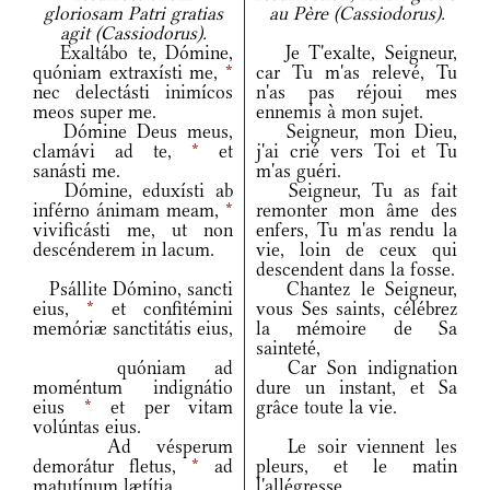
gloriosam Patri gratias
au Père (Cassiodorus).
agit (Cassiodorus).
Exaltábo te, Dómine,
Je T'exalte, Seigneur,
quóniam extraxísti me,
*
car Tu m'as relevé, Tu
nec delectásti inimícos
n'as pas réjoui mes
meos super me.
ennemis à mon sujet.
Dómine Deus meus,
Seigneur, mon Dieu,
clamávi ad te,
*
et
j'ai crié vers Toi et Tu
sanásti me.
m'as guéri.
Dómine, eduxísti ab
Seigneur, Tu as fait
inférno ánimam meam,
*
remonter mon âme des
vivificásti me, ut non
enfers, Tu m'as rendu la
descénderem in lacum.
vie, loin de ceux qui
descendent dans la fosse.
Psállite Dómino, sancti
Chantez le Seigneur,
eius,
*
et confitémini
vous Ses saints, célébrez
memóriæ sanctitátis eius,
la mémoire de Sa
sainteté,
quóniam ad
Car Son indignation
moméntum indignátio
dure un instant, et Sa
eius
*
et per vitam
grâce toute la vie.
volúntas eius.
Ad vésperum
Le soir viennent les
demorátur fletus,
*
ad
pleurs, et le matin
matutínum lætítia.
l'allégresse.