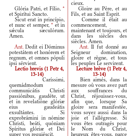
cieux.
Glória Patri, et Fílio,
*
Gloire au Père, et au
et Spirítui Sancto.
Fils, et au Saint Esprit.
Sicut erat in princípio,
Comme il était au
et nunc et semper,
*
et in
commencement,
sǽcula sæculórum.
maintenant et toujours, et
Amen.
dans les siècles des
siècles. Amen.
Ant.
Dedit ei Dóminus
Ant.
Il fut donné au
potestátem et honórem et
Seigneur domination,
regnum, et omnes pópuli
gloire et règne, et tous
ipsi sérvient.
les peuples Le servirent.
Lectio brevis (1 Petr 4,
Lecture brève (1 Petr 4,
13-14)
13-14)
Caríssimi,
Bien aimés, dans la
quemádmodum
mesure où vous avez part
communicátis Christi
aux souffrances du
passiónibus, gaudéte, ut
Christ, réjouissez-vous,
et in revelatióne glóriæ
afin que, lorsque Sa
eius gaudeátis
gloire sera manifestée,
exsultántes. Si
vous soyez aussi dans la
exprobrámini in nómine
joie et l'allégresse. Si
Christi, beáti, quóniam
vous êtes outragés pour
Spíritus glóriæ et Dei
le Nom du Christ,
super vos requiéscit.
heureux êtes-vous, parce