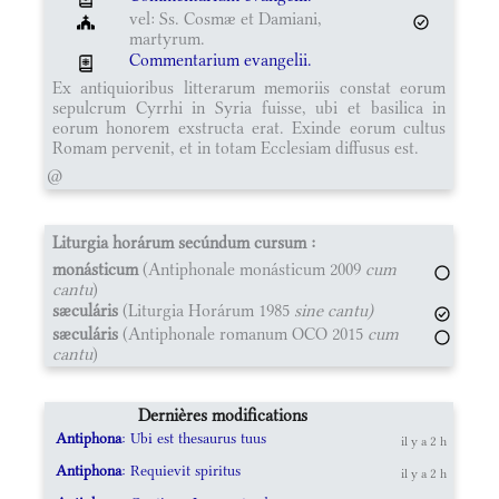
vel: Ss. Cosmæ et Damiani,
martyrum.
Commentarium evangelii.
Ex antiquioribus litterarum memoriis constat eorum
sepulcrum Cyrrhi in Syria fuisse, ubi et basilica in
eorum honorem exstructa erat. Exinde eorum cultus
Romam pervenit, et in totam Ecclesiam diffusus est.
@
Liturgia horárum secúndum cursum :
monásticum
(Antiphonale monásticum 2009
cum
cantu
)
sæculáris
(Liturgia Horárum 1985
sine cantu)
sæculáris
(Antiphonale romanum OCO 2015
cum
cantu
)
Dernières modifications
Antiphona
: Ubi est thesaurus tuus
il y a 2 h
Antiphona
: Requievit spiritus
il y a 2 h