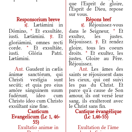
que l'Esprit de gloire,
l'Esprit de Dieu, repose
sur vous.
Responsorium breve
Répons bref
Lætámini in
Réjouissez-vous
r.
r.
Dómino,
*
Et exsultáte,
dans le Seigneur,
*
Et
iusti. Lætámini.
Et
exultez, les justes.
v.
Réjouissez.
Et rendez
gloriámini, omnes recti
v.
corde.
*
Et exsultáte,
gloire, tous les coeurs
iusti. Glória Patri.
droits.
*
Et exultez, les
Lætámini.
justes. Gloire au Père.
Réjouissez.
Ant.
Gaudent in cælis
Ant.
Les âmes des
ánimæ sanctórum, qui
saints se réjouissent dans
Christi vestígia sunt
les cieux, qui ont suivi
secúti; et quia pro eius
les pas du Christ. Et
amóre sánguinem suum
parce qu'à cause de Son
fudérunt, ídeo cum
amour, ils ont versé leur
Christo ídeo cum Christo
sang, ils exulteront avec
exsúltant sine fine.
le Christ sans fin.
Canticum
Cantique évangélique
Evangelicum (Lc 1, 46-
(Lc 1,46-55)
55)
Exultatio animæ in
Exultation de l'âme