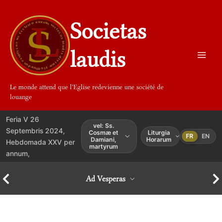
Aller
au
Societas
contenu
laudis
Le monde attend que l'Eglise redevienne une société de
louange
Feria V 26
vel: Ss.
Septembris 2024,
Cosmæ et
Liturgia
FR
EN
Damiani,
Horarum
Hebdomada XXV per
martyrum
annum,
Ad Vesperas