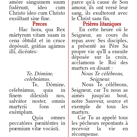
amóre sánguinem suum
parce qu'à cause de Son
fudérunt, ídeo cum
amour, ils ont versé leur
Christo ídeo cum Christo
sang, ils exulteront avec
exsúltant sine fine.
le Christ sans fin.
Preces
Prières litaniques
Hac hora, qua Rex
En cette heure où le
mártyrum vitam suam in
Seigneur, au cours du
cena óbtulit et in cruce
repas avec Ses disciples,
depósuit, grátias agámus
a présenté au Père Sa
illi, dicéntes:
propre vie qu'Il a ensuite
déposée sur la croix,
acclamons le Roi des
martyrs en disant :
Te, Dómine,
Nous Te célébrons,
celebrámus.
Seigneur.
Te, Dómine,
Nous Te célébrons,
celebrámus, quia in
Seigneur, car Tu nous as
finem dilexísti nos,
aimés jusqu'au bout,
salvátor noster, omnis
notre Sauveur, source et
martyrii fons et
exemple de tous les
exémplum.
martyrs.
Quia omnes
Car Tu as appelé tous
peccatóres pæniténtes in
les pécheurs repentants à
præmium vitæ vocásti.
recevoir la vie en
récompense.