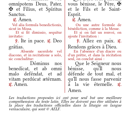
omnípotens Deus, Pater,
vous bénisse, le Père, ✠
✠ et Fílius, et Spíritus
et le Fils et le Saint-
Sanctus.
Esprit.
Amen.
Amen.
r.
r.
Vel alia formula benedictionis,
Ou une autre formule de
sicut in Missa.
bénédiction, comme à la Messe.
Et si fit dimissio, sequitur
Et si on fait un renvoi, on
invitatio:
ajoute l'invitation :
Ite in pace.
Deo
Allez en paix.
v.
r.
v.
r.
grátias.
Rendons grâces à Dieu.
Absente sacerdote vel
En l'absence d'un diacre ou
diacono, et in recitatione a solo,
d'un prêtre, et dans la récitation
sic concluditur:
seul, on conclut ainsi :
Dóminus nos
Que le Seigneur nous
benedícat, et ab omni
bénisse, qu'Il nous
malo deféndat, et ad
défende de tout mal, et
vitam perdúcat ætérnam.
qu'Il nous fasse parvenir
Amen.
à la vie éternelle.
r.
r.
Amen.
Les traductions proposées ici ont pour seul but une meilleure
compréhension du texte latin. Elles ne doivent pas être utilisées à
la place des traductions officielles dans la liturgie en langue
vernaculaire, qui sont © AELF.