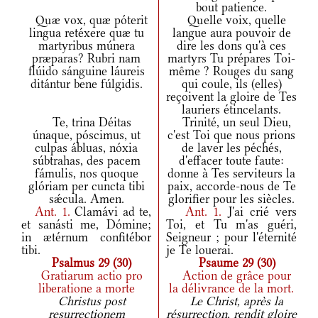
bout patience.
Quæ vox, quæ póterit
Quelle voix, quelle
lingua retéxere quæ tu
langue aura pouvoir de
martyribus múnera
dire les dons qu'à ces
præparas? Rubri nam
martyrs Tu prépares Toi-
flúido sánguine láureis
même ? Rouges du sang
ditántur bene fúlgidis.
qui coule, ils (elles)
reçoivent la gloire de Tes
lauriers étincelants.
Te, trina Déitas
Trinité, un seul Dieu,
únaque, póscimus, ut
c'est Toi que nous prions
culpas ábluas, nóxia
de laver les péchés,
súbtrahas, des pacem
d'effacer toute faute:
fámulis, nos quoque
donne à Tes serviteurs la
glóriam per cuncta tibi
paix, accorde-nous de Te
sǽcula. Amen.
glorifier pour les siècles.
Ant.
1.
Clamávi ad te,
Ant.
1.
J'ai crié vers
et sanásti me, Dómine;
Toi, et Tu m'as guéri,
in ætérnum confitébor
Seigneur ; pour l'éternité
tibi.
je Te louerai.
Psalmus 29 (30)
Psaume 29 (30)
Gratiarum actio pro
Action de grâce pour
liberatione a morte
la délivrance de la mort.
Christus post
Le Christ, après la
resurrectionem
résurrection, rendit gloire