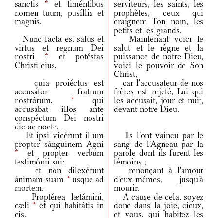
sanctis
*
et timéntibus
serviteurs, les saints, les
nomen tuum, pusíllis et
prophètes, ceux qui
magnis.
craignent Ton nom, les
petits et les grands.
Nunc facta est salus et
Maintenant voici le
virtus et regnum Dei
salut et le règne et la
nostri
*
et potéstas
puissance de notre Dieu,
Christi eius,
voici le pouvoir de Son
Christ,
quia proiéctus est
car l'accusateur de nos
accusátor fratrum
frères est rejeté, Lui qui
nostrórum,
*
qui
les accusait, jour et nuit,
accusábat illos ante
devant notre Dieu.
conspéctum Dei nostri
die ac nocte.
Et ipsi vicérunt illum
Ils l'ont vaincu par le
propter sánguinem Agni
sang de l'Agneau par la
*
et propter verbum
parole dont ils furent les
testimónii sui;
témoins ;
et non dilexérunt
renonçant à l'amour
ánimam suam
*
usque ad
d'eux-mêmes, jusqu'à
mortem.
mourir.
Proptérea lætámini,
A cause de cela, soyez
cæli
*
et qui habitátis in
donc dans la joie, cieux,
eis.
et vous, qui habitez les