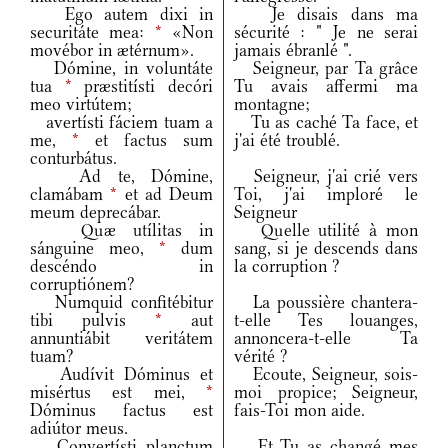
Ego autem dixi in
Je disais dans ma
securitáte mea:
*
«Non
sécurité : " Je ne serai
movébor in ætérnum».
jamais ébranlé ".
Dómine, in voluntáte
Seigneur, par Ta grâce
tua
*
præstitísti decóri
Tu avais affermi ma
meo virtútem;
montagne;
avertísti fáciem tuam a
Tu as caché Ta face, et
me,
*
et factus sum
j'ai été troublé.
conturbátus.
Ad te, Dómine,
Seigneur, j'ai crié vers
clamábam
*
et ad Deum
Toi, j'ai imploré le
meum deprecábar.
Seigneur
Quæ utílitas in
Quelle utilité à mon
sánguine meo,
*
dum
sang, si je descends dans
descéndo in
la corruption ?
corruptiónem?
Numquid confitébitur
La poussière chantera-
tibi pulvis
*
aut
t-elle Tes louanges,
annuntiábit veritátem
annoncera-t-elle Ta
tuam?
vérité ?
Audívit Dóminus et
Ecoute, Seigneur, sois-
misértus est mei,
*
moi propice; Seigneur,
Dóminus factus est
fais-Toi mon aide.
adiútor meus.
Convertísti planctum
Et Tu as changé mes