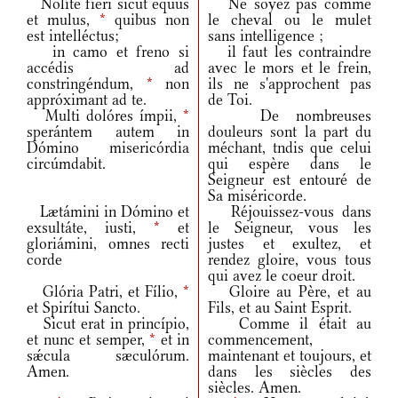
Nolíte fíeri sicut equus
Ne soyez pas comme
et mulus,
*
quibus non
le cheval ou le mulet
est intelléctus;
sans intelligence ;
in camo et freno si
il faut les contraindre
accédis ad
avec le mors et le frein,
constringéndum,
*
non
ils ne s'approchent pas
appróximant ad te.
de Toi.
Multi dolóres ímpii,
*
De nombreuses
sperántem autem in
douleurs sont la part du
Dómino misericórdia
méchant, tndis que celui
circúmdabit.
qui espère dans le
Seigneur est entouré de
Sa miséricorde.
Lætámini in Dómino et
Réjouissez-vous dans
exsultáte, iusti,
*
et
le Seigneur, vous les
gloriámini, omnes recti
justes et exultez, et
corde
rendez gloire, vous tous
qui avez le coeur droit.
Glória Patri, et Fílio,
*
Gloire au Père, et au
et Spirítui Sancto.
Fils, et au Saint Esprit.
Sicut erat in princípio,
Comme il était au
et nunc et semper,
*
et in
commencement,
sǽcula sæculórum.
maintenant et toujours, et
Amen.
dans les siècles des
siècles. Amen.