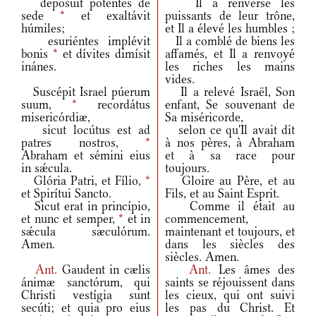
depósuit poténtes de
Il a renversé les
sede
*
et exaltávit
puissants de leur trône,
húmiles;
et Il a élevé les humbles ;
esuriéntes implévit
Il a comblé de biens les
bonis
*
et dívites dimísit
affamés, et Il a renvoyé
inánes.
les riches les mains
vides.
Suscépit Israel púerum
Il a relevé Israël, Son
suum,
*
recordátus
enfant, Se souvenant de
misericórdiæ,
Sa miséricorde,
sicut locútus est ad
selon ce qu'Il avait dit
patres nostros,
*
à nos pères, à Abraham
Abraham et sémini eius
et à sa race pour
in sǽcula.
toujours.
Glória Patri, et Fílio,
*
Gloire au Père, et au
et Spirítui Sancto.
Fils, et au Saint Esprit.
Sicut erat in princípio,
Comme il était au
et nunc et semper,
*
et in
commencement,
sǽcula sæculórum.
maintenant et toujours, et
Amen.
dans les siècles des
siècles. Amen.
Ant.
Gaudent in cælis
Ant.
Les âmes des
ánimæ sanctórum, qui
saints se réjouissent dans
Christi vestígia sunt
les cieux, qui ont suivi
secúti; et quia pro eius
les pas du Christ. Et