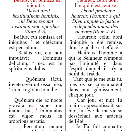
Beatus, cui remissa est
Heureux celui dont
iniquitas
l'iniquité est remise
David dicit
David proclame
beatitudinem hominis,
heureux l'homme à qui
cui Deus reputat
Dieu impute la justice
iustitiam sine operibus
indépendamment des
(Rom 4, 6).
oeuvres (Rom 4, 6).
Beátus, cui remíssa est
Heureux celui dont
iníquitas
*
et obtéctum
l'iniquité a été remise,
est peccátum.
dont le péché est effacé.
Beátus vir, cui non
Heureux l'homme à
imputávit Dóminus
qui le Seigneur n'impute
delíctum,
*
nec est in
pas l'iniquité, et dans
spíritu eius dolus.
l'esprit duquel il n'y a
point de fraude.
Quóniam tácui,
Tant que je me suis tu,
inveteravérunt ossa mea,
mes os se consumaient
*
dum rugírem tota die.
dans mon gémissement,
chaque jour.
Quóniam die ac nocte
Car jour et nuit Ta
graváta est super me
main s'appesantissait sur
manus tua,
*
immutátus
moi, la sève de ma vie se
est vigor meus in
desséchait aux ardeurs
ardóribus æstátis.
de l'été.
Peccátum meum
Je T'ai fait connaître