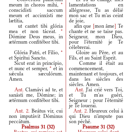
meum in choros mihi,
*
lamentations en
conscidísti saccum
allégresse, Tu as délié
meum et accinxísti me
mon sac et Tu m'as ceint
lætítia,
de joie,
ut cantet tibi glória
afin que
[
mon âme
]
Te
mea et non táceat.
*
chante et ne se taise pas.
Dómine Deus meus, in
Seigneur, mon Dieu,
ætérnum confitébor tibi.
pour l'éternité je Te
célebrerai.
Glória Patri, et Fílio,
*
Gloire au Père, et au
et Spirítui Sancto.
Fils, et au Saint Esprit.
Sicut erat in princípio,
Comme il était au
et nunc et semper,
*
et in
commencement,
sǽcula sæculórum.
maintenant et toujours, et
Amen.
dans les siècles des
siècles. Amen.
Ant.
Clamávi ad te, et
Ant.
J'ai crié vers Toi,
sanásti me, Dómine; in
et Tu m'as guéri,
ætérnum confitébor tibi.
Seigneur ; pour l'éternité
je Te louerai.
Ant.
2.
Beátus vir, cui
Ant.
2.
Heureux celui à
non imputávit Dóminus
qui Dieu n'impute pas
peccátum.
son péché.
Psalmus 31 (32)
Psaume 31 (32)