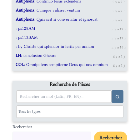
Antiphona
: Continuo Iesus extendens
il y a 2 h
Antiphona
: Cumque vidisset ventum
il y a 2 h
Antiphona
: Quis scit si convertatur et ignoscat
il y a 2 h
: ps128AM
il y a 17 h
: ps113BAM
il y a 17 h
: hy Christe qui splendor in feriis per annum
il y a 19 h
LH
: conclusion Gheure
il y a 1 j
COL
: Omnipotens sempiterne Deus qui nos omnium
il y a 1 j
Recherche de Pièces
Rechercher
Rechercher