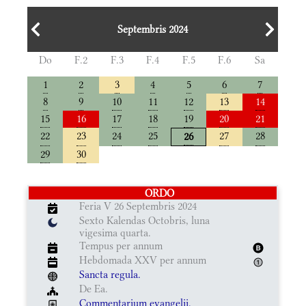
Septembris 2024
Do
F.2
F.3
F.4
F.5
F.6
Sa
1
2
3
4
5
6
7
8
9
10
11
12
13
14
15
16
17
18
19
20
21
22
23
24
25
27
28
26
29
30
ORDO
Feria V 26 Septembris 2024
Sexto Kalendas Octobris, luna
vigesima quarta.
Tempus per annum
Hebdomada XXV per annum
Sancta regula.
De Ea.
Commentarium evangelii.