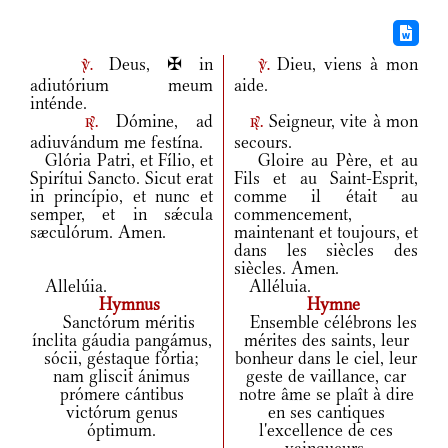
Deus, ✠ in
Dieu, viens à mon
v.
v.
adiutórium meum
aide.
inténde.
Dómine, ad
Seigneur, vite à mon
r.
r.
adiuvándum me festína.
secours.
Glória Patri, et Fílio, et
Gloire au Père, et au
Spirítui Sancto. Sicut erat
Fils et au Saint-Esprit,
in princípio, et nunc et
comme il était au
semper, et in sǽcula
commencement,
sæculórum. Amen.
maintenant et toujours, et
dans les siècles des
siècles. Amen.
Allelúia.
Alléluia.
Hymnus
Hymne
Sanctórum méritis
Ensemble célébrons les
ínclita gáudia pangámus,
mérites des saints, leur
sócii, géstaque fórtia;
bonheur dans le ciel, leur
nam gliscit ánimus
geste de vaillance, car
prómere cántibus
notre âme se plaît à dire
victórum genus
en ses cantiques
óptimum.
l'excellence de ces