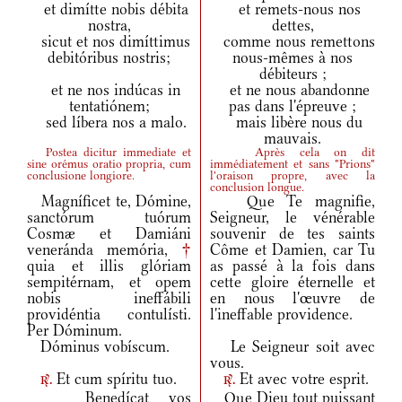
et dimítte nobis débita
et remets-nous nos
nostra,
dettes,
sicut et nos dimíttimus
comme nous remettons
debitóribus nostris;
nous-mêmes à nos
débiteurs ;
et ne nos indúcas in
et ne nous abandonne
tentatiónem;
pas dans l'épreuve ;
sed líbera nos a malo.
mais libère nous du
mauvais.
Postea dicitur immediate et
Après cela on dit
sine orémus oratio propria, cum
immédiatement et sans "Prions"
conclusione longiore.
l'oraison propre, avec la
conclusion longue.
Magníficet te, Dómine,
Que Te magnifie,
sanctórum tuórum
Seigneur, le vénérable
Cosmæ et Damiáni
souvenir de tes saints
veneránda memória,
†
Côme et Damien, car Tu
quia et illis glóriam
as passé à la fois dans
sempitérnam, et opem
cette gloire éternelle et
nobis ineffábili
en nous l'œuvre de
providéntia contulísti.
l'ineffable providence.
Per Dóminum.
Dóminus vobíscum.
Le Seigneur soit avec
vous.
Et cum spíritu tuo.
Et avec votre esprit.
r.
r.
Benedícat vos
Que Dieu tout puissant