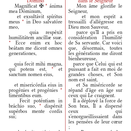
Domino
dans le Seigneur
Magníficat ✠
*
ánima
Mon âme glorifie le
mea Dóminum,
Seigneur,
et exsultávit spíritus
et mon esprit a
meus
*
in Deo salvatóre
tressailli d'allégresse en
meo,
Dieu mon Sauveur,
quia respéxit
parce qu'Il a pris en
humilitátem ancíllæ suæ.
considération l'humilité
*
Ecce enim ex hoc
de Sa servante. Car voici
beátam me dicent omnes
que, désormais, toutes
generationes,
les générations me diront
bienheureuse,
quia fecit mihi magna,
parce que Celui qui est
qui potens est,
*
et
puissant a fait en moi de
sanctum nomen eius,
grandes choses, et Son
nom est saint,
et misericórdia eius in
et Sa miséricorde se
progénies et progénies
*
répand d'âge en âge sur
timéntibus eum.
ceux qui Le craignent.
Fecit poténtiam in
Il a déployé la force de
bráchio suo,
*
dispérsit
Son bras, Il a dispersé
supérbos mente cordis
ceux qui
sui;
s'enorgueillissaient dans
les pensées de leur cœur
;