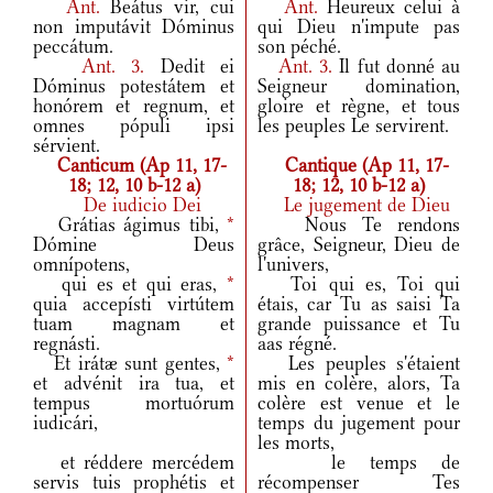
Ant.
Beátus vir, cui
Ant.
Heureux celui à
non imputávit Dóminus
qui Dieu n'impute pas
peccátum.
son péché.
Ant.
3.
Dedit ei
Ant.
3.
Il fut donné au
Dóminus potestátem et
Seigneur domination,
honórem et regnum, et
gloire et règne, et tous
omnes pópuli ipsi
les peuples Le servirent.
sérvient.
Canticum (Ap 11, 17-
Cantique (Ap 11, 17-
18; 12, 10 b-12 a)
18; 12, 10 b-12 a)
De iudicio Dei
Le jugement de Dieu
Grátias ágimus tibi,
*
Nous Te rendons
Dómine Deus
grâce, Seigneur, Dieu de
omnípotens,
l'univers,
qui es et qui eras,
*
Toi qui es, Toi qui
quia accepísti virtútem
étais, car Tu as saisi Ta
tuam magnam et
grande puissance et Tu
regnásti.
aas régné.
Et irátæ sunt gentes,
*
Les peuples s'étaient
et advénit ira tua, et
mis en colère, alors, Ta
tempus mortuórum
colère est venue et le
iudicári,
temps du jugement pour
les morts,
et réddere mercédem
le temps de
servis tuis prophétis et
récompenser Tes