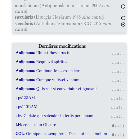
monásticum
(Antiphonale monásticum 2009
cum
cantu
)
sæculáris
(Liturgia Horárum 1985
sine cantu)
sæculáris
(Antiphonale romanum OCO 2015
cum
cantu
)
Dernières modifications
Antiphona
: Ubi est thesaurus tuus
il y a 3 h
Antiphona
: Requievit spiritus
il y a 3 h
Antiphona
: Continuo Iesus extendens
il y a 3 h
Antiphona
: Cumque vidisset ventum
il y a 3 h
Antiphona
: Quis scit si convertatur et ignoscat
il y a 3 h
: ps128AM
il y a 18 h
: ps113BAM
il y a 18 h
: hy Christe qui splendor in feriis per annum
il y a 20 h
LH
: conclusion Gheure
il y a 1 j
COL
: Omnipotens sempiterne Deus qui nos omnium
il y a 1 j