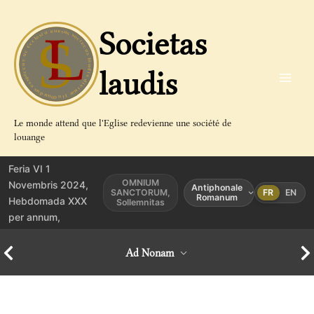
Aller
au
Societas
contenu
laudis
Le monde attend que l'Eglise redevienne une société de
louange
Feria VI 1
OMNIUM
Novembris 2024,
Antiphonale
SANCTORUM,
FR
EN
Romanum
Hebdomada XXX
Sollemnitas
per annum,
Ad Nonam