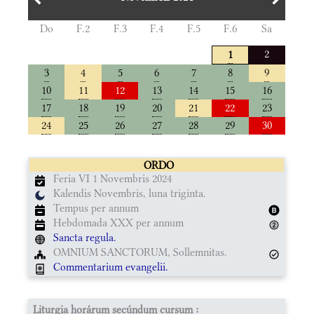
Do
F.2
F.3
F.4
F.5
F.6
Sa
2
1
3
4
5
6
7
8
9
10
11
12
13
14
15
16
17
18
19
20
21
22
23
24
25
26
27
28
29
30
ORDO
Feria VI 1 Novembris 2024
Kalendis Novembris, luna triginta.
Tempus per annum
Hebdomada XXX per annum
Sancta regula.
OMNIUM SANCTORUM, Sollemnitas.
Commentarium evangelii.
Liturgia horárum secúndum cursum :