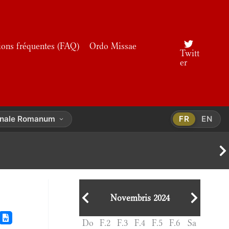
ions fréquentes (FAQ)
Ordo Missae
Twitt
er
onale Romanum
FR
EN
Novembris 2024
Do
F.2
F.3
F.4
F.5
F.6
Sa