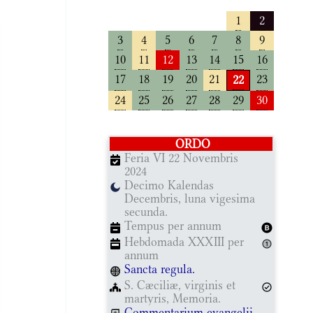
1
2
3
4
5
6
7
8
9
10
11
12
13
14
15
16
17
18
19
20
21
23
22
24
25
26
27
28
29
30
ORDO
Feria VI 22 Novembris
2024
Decimo Kalendas
Decembris, luna vigesima
secunda.
Tempus per annum
Hebdomada XXXIII per
annum
Sancta regula.
S. Cæciliæ, virginis et
martyris, Memoria.
Commentarium evangelii.