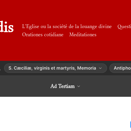
dis
L’Eglise ou la société de la louange divine
Quest
Orationes cotidiane
Meditationes
S. Cæciliæ, virginis et martyris, Memoria
Antiph
,
Ad Tertiam