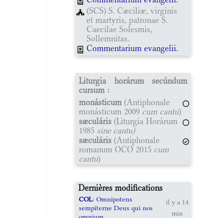
(SCS) S. Cæciliæ, virginis
et martyris, patronae S.
Caecilae Solesmis,
Sollemnitas.
Commentarium evangelii.
Liturgia horárum secúndum
cursum :
monásticum
(Antiphonale
monásticum 2009
cum cantu
)
sæculáris
(Liturgia Horárum
1985
sine cantu)
sæculáris
(Antiphonale
romanum OCO 2015
cum
cantu
)
Dernières modifications
COL
: Omnipotens
il y a 14
sempiterne Deus qui nos
min
omnium