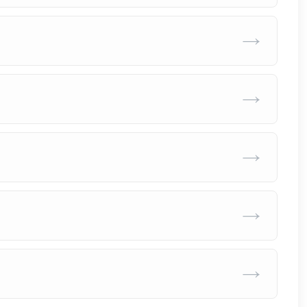
→
→
→
→
→