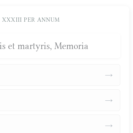
XXXIII PER ANNUM
nis et martyris, Memoria
→
→
→