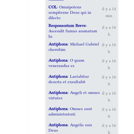
COL
: Omnipotens
il y a 14
sempiterne Deus qui in
min
dilecto
Responsorium Breve
:
il y a 16
Ascendit fumus aromatum
h
In
Antiphona
: Michael Gabriel
il y a 16
cherubim
h
Antiphona
: O quam
il y a 16
venerandus es
h
Antiphona
: Laetabitur
il y a 16
deserta et exsultabit
h
Antiphona
: Angeli et omnes
il y a 16
virtutes
h
Antiphona
: Omnes sunt
il y a 16
administratorii
h
Antiphona
: Angelis suis
il y a 16
Deus
h