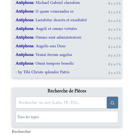
Antiphona
: Michael Gabriel cherubim
il y a 2 h
Antiphona
: O quam venerandus es
il y a 2 h
Antiphona
: Laetabitur deserta et exsultabit
il y a 2 h
Antiphona
: Angeli et omnes virtutes
il y a 2 h
Antiphona
: Omnes sunt administratorii
il y a 2 h
Antiphona
: Angelis suis Deus
il y a 2 h
Antiphona
: Veniat iterum angelus
il y a 2 h
Antiphona
: Omni tempore benedic
il y a 2 h
: hy Tibi Christe splendor Patris
il y a 2 h
Recherche de Pièces
Rechercher