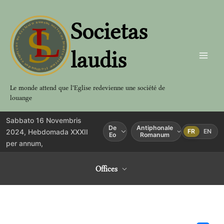
Aller
au
Societas
contenu
laudis
Le monde attend que l'Eglise redevienne une société de
louange
Sabbato 16 Novembris
De
Antiphonale
2024, Hebdomada XXXII
FR
EN
Eo
Romanum
per annum,
Offices