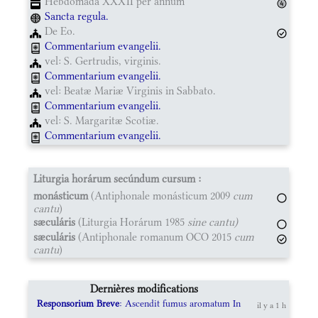
Hebdomada XXXII per annum
Sancta regula.
De Eo.
Commentarium evangelii.
vel: S. Gertrudis, virginis.
Commentarium evangelii.
vel: Beatæ Mariæ Virginis in Sabbato.
Commentarium evangelii.
vel: S. Margaritæ Scotiæ.
Commentarium evangelii.
Liturgia horárum secúndum cursum :
monásticum
(Antiphonale monásticum 2009
cum
cantu
)
sæculáris
(Liturgia Horárum 1985
sine cantu)
sæculáris
(Antiphonale romanum OCO 2015
cum
cantu
)
Dernières modifications
Responsorium Breve
: Ascendit fumus aromatum In
il y a 1 h