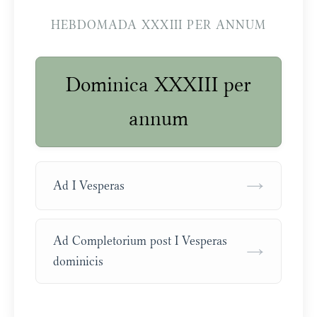
HEBDOMADA XXXIII PER ANNUM
Dominica XXXIII per
annum
→
Ad I Vesperas
Ad Completorium post I Vesperas
→
dominicis