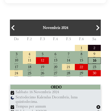
Novembris 2024
Do
F.2
F.3
F.4
F.5
F.6
Sa
1
2
3
4
5
6
7
8
9
10
11
12
13
14
15
16
17
18
19
20
21
22
23
24
25
26
27
28
29
30
ORDO
Sabbato 16 Novembris 2024
Sextodecimo Kalendas Decembris, luna
quintodecima.
Tempus per annum