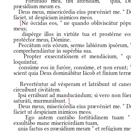
Fortitúdo mea, tibi atténdam,
*
quia, De
præsídium meum es.
Deus meus, misericórdia eíus prævéniet me.
*
D
fáciet, ut despíciam inimícos meos.
[
Ne óccidas eos,
*
ne quando obliviscátur pópu
meus;
dispérge illos in virtúte tua et prostérne eo
protéctor meus, Dómine.
Peccátum oris eórum, sermo labiórum ipsórum,
comprehendántur in supérbia sua.
Propter exsecratiónem et mendácium,
*
qu
loquúntur,
consúme eos in furóre, consúme, et non erunt;
scient quia Deus dominábitur Iácob et fínium terræ
Reverténtur ad vésperam et latrábunt ut canes
circuíbunt civitátem.
Ipsi errábunt ad manducándum; si vero non fúer
saturáti, murmurábunt.
]
Deus meus, misericórdia eius prævéniet me.
*
D
fáciet ut despíciam inimícos meos.
Ego autem cantábo fortitúdinem tuam
*
exsultábo mane misericórdiam tuam,
quia factus es præsídium meum
*
et refúgium m