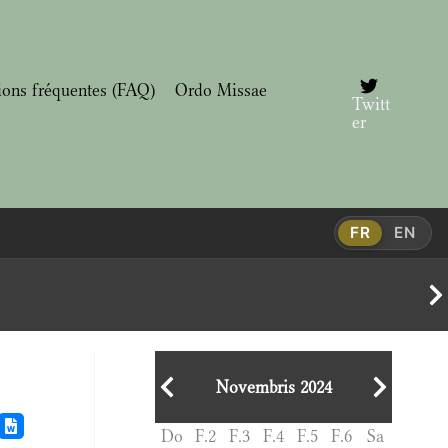
ions fréquentes (FAQ)
Ordo Missae
Twitt
er
FR
EN
Novembris 2024
Do
F.2
F.3
F.4
F.5
F.6
Sa