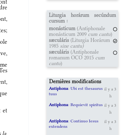
ont
dre
Liturgia horárum secúndum
nt,
cursum :
monásticum
(Antiphonale
es;
monásticum 2009
cum cantu
)
sæculáris
(Liturgia Horárum
ole
1985
sine cantu)
sæculáris
(Antiphonale
ve,
romanum OCO 2015
cum
cantu
)
 me
Tes
Dernières modifications
nt,
Antiphona
: Ubi est thesaurus
il y a 3
que
tuus
h
Antiphona
: Requievit spiritus
il y a 3
 et
h
Antiphona
: Continuo Iesus
il y a 3
extendens
h
 la