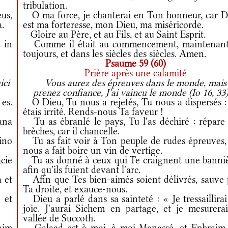
tribulation.
us,
O ma force, je chanterai en Ton honneur, car D
.
est ma forteresse, mon Dieu, ma miséricorde.
Gloire au Père, et au Fils, et au Saint Esprit.
 in
Comme il était au commencement, maintenant
toujours, et dans les siècles des siècles. Amen.
Psaume 59 (60)
Prière après une calamité
ici
Vous aurez des épreuves dans le monde, mais
prenez confiance, J'ai vaincu le monde (Io 16, 33)
es.
O Dieu, Tu nous a rejetés, Tu nous a dispersés :
étais irrité. Rends-nous Ta faveur !
na
Tu as ébranlé le pays, Tu l'as déchiré : répare 
brèches, car il chancelle.
ino
Tu as fait voir à Ton peuple de rudes épreuves,
nous a fait boire un vin de vertige.
ácie
Tu as donné à ceux qui Te craignent une banniè
afin qu'ils fuient devant l'arc.
 et
Afin que Tes bien-aimés soient délivrés, sauve 
Ta droite, et exauce-nous.
 et
Dieu a parlé dans sa sainteté : « Je tressaillira
joie. J'aurai Sichem en partage, et je mesurerai
vallée de Succoth.
aim
Galaad est à moi, à moi Manassé, et Ephraim 