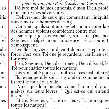
piété envers Son Père (Eusèbe de Césarée).
 ab
Délivre-moi de mes ennemis, ô mon Dieu, protè
moi contre mes adversaires.
ris
Délivre-moi de ceux qui commettent l'iniquité,
sauve-moi des hommes de sang.
 in
Car voici qu'ils sont aux aguets pour m'ôter la v
des hommes violents complotent contre moi.
st,
Sans que je sois coupable, sans que j'aie péc
 et
Seigneur malgré mon innocence ils accourent
s'embusquent.
údo
Éveille-Toi, viens au-devant de moi et regarde ;
es.
force, c'est vers Toi que je regarderai, car Dieu es
forteresse.
ila
[
Toi, Seigneur, Dieu des armées, Dieu d'Israël, l
Toi pour châtier toutes les nations,
ur.
sois sans pitié pour ces traîtres et ces malfaiteurs
*
et
Ils reviennent le soir, ils grondent comme le chi
ils font le tour de la ville.
um:
Voici que leur bouche vomit l'injure, il y a 
glaives sur leurs lèvres: " Qui est-ce qui entend
disent-ils.
nes
Et toi, Seigneur, Tu te ris d'eux, Tu te moques
toutes les nations!