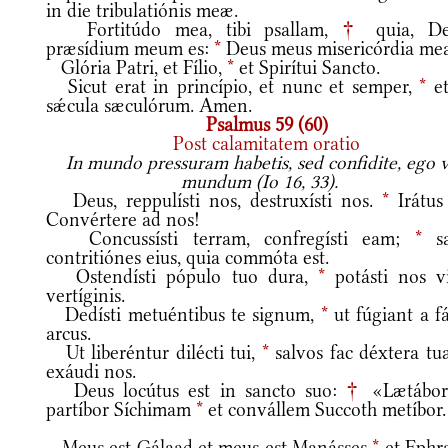
in die tribulatiónis meæ.
Fortitúdo mea, tibi psallam,
†
quia, De
præsídium meum es:
*
Deus meus misericórdia mea
Glória Patri, et Fílio,
*
et Spirítui Sancto.
Sicut erat in princípio, et nunc et semper,
*
et
sǽcula sæculórum. Amen.
Psalmus 59 (60)
Post calamitatem oratio
In mundo pressuram habetis, sed confidite, ego v
mundum (Io 16, 33).
Deus, reppulísti nos, destruxísti nos.
*
Irátus 
Convértere ad nos!
Concussísti terram, confregísti eam;
*
sa
contritiónes eius, quia commóta est.
Ostendísti pópulo tuo dura,
*
potásti nos v
vertíginis.
Dedísti metuéntibus te signum,
*
ut fúgiant a f
arcus.
Ut liberéntur dilécti tui,
*
salvos fac déxtera tua
exáudi nos.
Deus locútus est in sancto suo:
†
«Lætábor
partíbor Síchimam
*
et convállem Succoth metíbor.
Meus est Gálaad et meus est Manásses
*
et Ephr