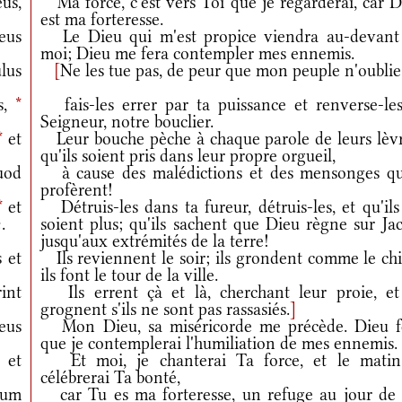
us,
Ma force, c'est vers Toi que je regarderai, car D
est ma forteresse.
eus
Le Dieu qui m'est propice viendra au-devant
moi; Dieu me fera contempler mes ennemis.
lus
[
Ne les tue pas, de peur que mon peuple n'oublie
s,
*
fais-les errer par ta puissance et renverse-les
Seigneur, notre bouclier.
*
et
Leur bouche pèche à chaque parole de leurs lèvr
qu'ils soient pris dans leur propre orgueil,
od
à cause des malédictions et des mensonges qu'
profèrent!
*
et
Détruis-les dans ta fureur, détruis-les, et qu'il
.
soient plus; qu'ils sachent que Dieu règne sur Ja
jusqu'aux extrémités de la terre!
 et
Ils reviennent le soir; ils grondent comme le chi
ils font le tour de la ville.
int
Ils errent çà et là, cherchant leur proie, et 
grognent s'ils ne sont pas rassasiés.
]
eus
Mon Dieu, sa miséricorde me précède. Dieu f
que je contemplerai l'humiliation de mes ennemis.
et
Et moi, je chanterai Ta force, et le matin
célébrerai Ta bonté,
eum
car Tu es ma forteresse, un refuge au jour de