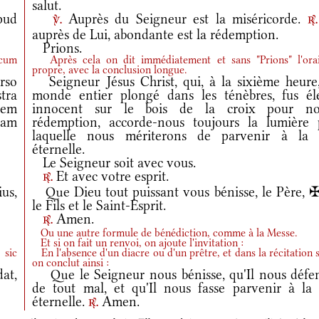
salut.
pud
Auprès du Seigneur est la miséricorde.
v.
r.
auprès de Lui, abondante est la rédemption.
Prions.
 cum
Après cela on dit immédiatement et sans "Prions" l'ora
propre, avec la conclusion longue.
rso
Seigneur Jésus Christ, qui, à la sixième heure,
tra
monde entier plongé dans les ténèbres, fus él
cem
innocent sur le bois de la croix pour no
tam
rédemption, accorde-nous toujours la lumière 
laquelle nous mériterons de parvenir à la 
éternelle.
Le Seigneur soit avec vous.
Et avec votre esprit.
r.
us,
Que Dieu tout puissant vous bénisse, le Père, ✠
le Fils et le Saint-Esprit.
Amen.
r.
Ou une autre formule de bénédiction, comme à la Messe.
Et si on fait un renvoi, on ajoute l'invitation :
 sic
En l'absence d'un diacre ou d'un prêtre, et dans la récitation s
on conclut ainsi :
at,
Que le Seigneur nous bénisse, qu'Il nous défe
de tout mal, et qu'Il nous fasse parvenir à la 
éternelle.
Amen.
r.