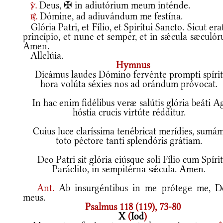
Deus, ✠ in adiutórium meum inténde.
v.
Dómine, ad adiuvándum me festína.
r.
Glória Patri, et Fílio, et Spirítui Sancto. Sicut era
princípio, et nunc et semper, et in sǽcula sæculó
Amen.
Allelúia.
Hymnus
Dicámus laudes Dómino fervénte prompti spírit
hora volúta séxies nos ad orándum próvocat.
In hac enim fidélibus veræ salútis glória beáti A
hóstia crucis virtúte rédditur.
Cuius luce claríssima tenébricat merídies, sumá
toto péctore tanti splendóris grátiam.
Deo Patri sit glória eiúsque soli Fílio cum Spíri
Paráclito, in sempitérna sǽcula. Amen.
Ant.
Ab insurgéntibus in me prótege me, D
meus.
Psalmus 118 (119), 73-80
X
(
Iod
)