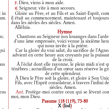
Dieu, viens à mon aide.
v.
Seigneur, vite à mon secours.
r.
t in
Gloire au Père, et au Fils et au Saint-Esprit, co
rum.
il était au commencement, maintenant et toujours,
dans les siècles des siècles. Amen.
Alléluia.
Hymne
u;
Chantons au Seigneur nos louanges dans l'arde
d'une âme empressée, voici venue la sixième heu
qui nous invite à la prière.
gni
Car la gloire du vrai salut, du sacrifice de l'Agne
advient en cette heure aux croyants par la puissa
de la croix.
mus
À l'éclat dont elle rayonne, le plein midi n'est 
ténèbres ; accueillons d'un cœur sans réserve la gr
de cette splendeur.
tu
À Dieu le Père soit la gloire, et gloire à Son Uni
Fils, avec l'Esprit consolateur, à travers l'infini d
siècles. Amen.
eus
Ant.
Protège-moi contre ceux qui se lèvent con
moi, mon Dieu.
Psaume 118 (119), 73-80
X
(
Iod
)