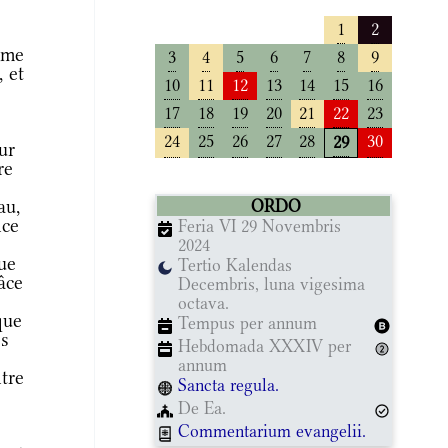
1
2
mme
3
4
5
6
7
8
9
 et
10
11
12
13
14
15
16
17
18
19
20
21
22
23
24
25
26
27
28
30
29
ur
re
au,
ORDO
nce
Feria VI 29 Novembris
2024
que
Tertio Kalendas
âce
Decembris, luna vigesima
octava.
que
Tempus per annum
es
Hebdomada XXXIV per
annum
tre
Sancta regula.
De Ea.
Commentarium evangelii.