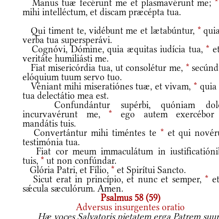
Manus tuæ fecérunt me et plasmavérunt me;
*
mihi intelléctum, et discam præcépta tua.
Qui timent te, vidébunt me et lætabúntur,
*
quia
verba tua supersperávi.
Cognóvi, Dómine, quia æquitas iudícia tua,
*
et
veritáte humiliásti me.
Fiat misericórdia tua, ut consolétur me,
*
secún
elóquium tuum servo tuo.
Véniant mihi miseratiónes tuæ, et vivam,
*
quia 
tua delectátio mea est.
Confundántur supérbi, quóniam dol
incurvavérunt me,
*
ego autem exercébor
mandátis tuis.
Convertántur mihi timéntes te
*
et qui novér
testimónia tua.
Fiat cor meum immaculátum in iustificatióni
tuis,
*
ut non confúndar.
Glória Patri, et Fílio,
*
et Spirítui Sancto.
Sicut erat in princípio, et nunc et semper,
*
et
sǽcula sæculórum. Amen.
Psalmus 58 (59)
Adversus insurgentes oratio
Hæ voces Salvatoris pietatem erga Patrem suu