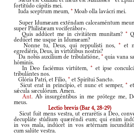
fortitúdo cápitis mei.
Iuda sceptrum meum,
*
Moab olla lavácri mei.
Super Idumæam exténdam calceaméntum meu
super Philistæam vociferábor».
Quis addúcet me in civitátem munítam?
*
Q
dedúcet me usque in Idumæam?
Nonne tu, Deus, qui reppulísti nos,
*
et 
egrediéris, Deus, in virtútibus nostris?
Da nobis auxílium de tribulatióne,
*
quia vana sa
hóminis.
In Deo faciémus virtútem,
*
et ipse conculcá
tribulántes nos.
Glória Patri, et Fílio,
*
et Spirítui Sancto.
Sicut erat in princípio, et nunc et semper,
*
et
sǽcula sæculórum. Amen.
Ant.
Ab insurgéntibus in me prótege me, D
meus.
Lectio brevis (Bar 4, 28-29)
Sicut fuit mens vestra, ut errarétis a Deo, convé
decupláte stúdium quæréndi eum; qui enim indú
in vos mala, indúcet in vos ætérnam iucunditá
cum salúte vestra.