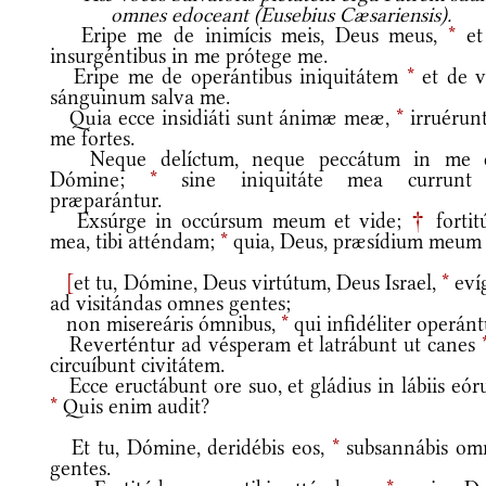
omnes edoceant (Eusebius Cæsariensis).
Eripe me de inimícis meis, Deus meus,
*
et
insurgéntibus in me prótege me.
Eripe me de operántibus iniquitátem
*
et de vi
sánguinum salva me.
Quia ecce insidiáti sunt ánimæ meæ,
*
irruérunt
me fortes.
Neque delíctum, neque peccátum in me e
Dómine;
*
sine iniquitáte mea currunt
præparántur.
Exsúrge in occúrsum meum et vide;
†
fortit
mea, tibi atténdam;
*
quia, Deus, præsídium meum 
[
et tu, Dómine, Deus virtútum, Deus Israel,
*
evíg
ad visitándas omnes gentes;
non misereáris ómnibus,
*
qui infidéliter operánt
Reverténtur ad vésperam et latrábunt ut canes
circuíbunt civitátem.
Ecce eructábunt ore suo, et gládius in lábiis eór
*
Quis enim audit?
Et tu, Dómine, deridébis eos,
*
subsannábis om
gentes.