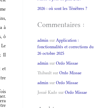
2026 : où sont les Ténèbres ?
 me
ns,
Commentaires :
a à
, ô
admin
sur
Application :
 Le
fonctionnalités et corrections du
26 octobre 2025
 Il
admin
sur
Ordo Missae
 et
Thibault
sur
Ordo Missae
tre
admin
sur
Ordo Missae
ois
Josué Kado
sur
Ordo Missae
her.
fera
tre