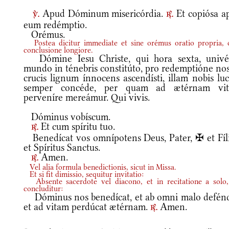
Apud Dóminum misericórdia.
Et copiósa a
v.
r.
eum redémptio.
Orémus.
Postea dicitur immediate et sine orémus oratio propria,
conclusione longiore.
Dómine Iesu Christe, qui hora sexta, univé
mundo in ténebris constitúto, pro redemptióne nos
crucis lignum ínnocens ascendísti, illam nobis lu
semper concéde, per quam ad ætérnam vi
perveníre mereámur. Qui vivis.
Dóminus vobíscum.
Et cum spíritu tuo.
r.
Benedícat vos omnípotens Deus, Pater, ✠ et Fíli
et Spíritus Sanctus.
Amen.
r.
Vel alia formula benedictionis, sicut in Missa.
Et si fit dimissio, sequitur invitatio:
Absente sacerdote vel diacono, et in recitatione a solo,
concluditur:
Dóminus nos benedícat, et ab omni malo defénd
et ad vitam perdúcat ætérnam.
Amen.
r.