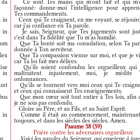
da
Ce sont Tes mains qui m'ont fait et qui m'
façonné: donne-moi l'intelligence pour appren
Tes commandements.
 in
Ceux qui Te craignent, en me voyant, se réjouiro
car j'ai confiance en Ta parole.
 in
Je sais, Seigneur, que Tes jugements sont just
c'est dans Ta fidélité que Tu m'as humilié.
dum
Que Ta bonté soit ma consolation, selon Ta par
donnée à Ton serviteur.
lex
Que Ta compassion vienne sur moi, et que je vi
car Ta loi fait mes délices.
óse
Qu'ils soient confondus les orgueilleux qui
 in
maltraitent injustement, moi, je médite 
ordonnances.
unt
Qu'ils se tournent vers moi ceux qui Te craigne
et ceux qui connaissent Tes enseignements.
bus
Que mon cœur soit tout entier à Tes lois, afin 
je ne sois pas confondu.
Gloire au Père, et au Fils, et au Saint Esprit.
 in
Comme il était au commencement, maintenant
toujours, et dans les siècles des siècles. Amen.
Psaume 58 (59)
Prière contre les adversaires orgueilleux
m
Voici les paroles du Seigneur, qui enseigne à tous