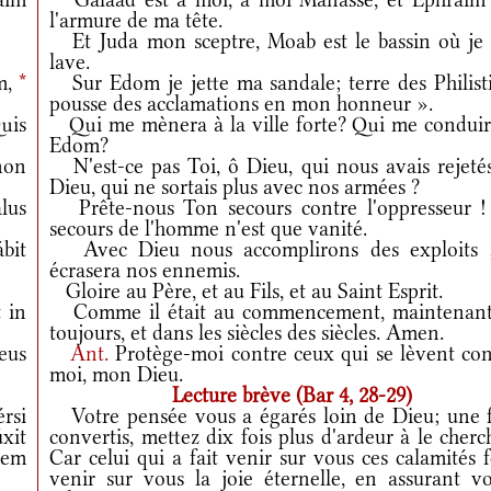
l'armure de ma tête.
Et Juda mon sceptre, Moab est le bassin où je
lave.
m,
*
Sur Edom je jette ma sandale; terre des Philisti
pousse des acclamations en mon honneur ».
uis
Qui me mènera à la ville forte? Qui me conduir
Edom?
non
N'est-ce pas Toi, ô Dieu, qui nous avais rejetés
Dieu, qui ne sortais plus avec nos armées ?
lus
Prête-nous Ton secours contre l'oppresseur !
secours de l'homme n'est que vanité.
bit
Avec Dieu nous accomplirons des exploits ;
écrasera nos ennemis.
Gloire au Père, et au Fils, et au Saint Esprit.
 in
Comme il était au commencement, maintenant
toujours, et dans les siècles des siècles. Amen.
eus
Ant.
Protège-moi contre ceux qui se lèvent con
moi, mon Dieu.
Lecture brève (Bar 4, 28-29)
rsi
Votre pensée vous a égarés loin de Dieu; une f
xit
convertis, mettez dix fois plus d'ardeur à le cherc
tem
Car celui qui a fait venir sur vous ces calamités 
venir sur vous la joie éternelle, en assurant vo