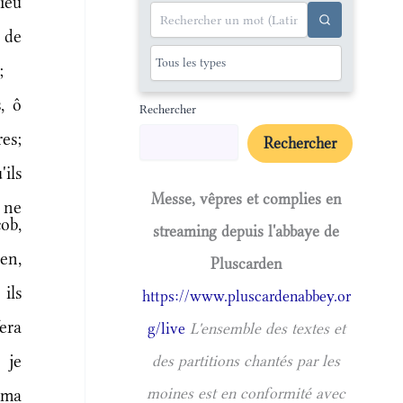
ieu
 de
;
, ô
Rechercher
es;
Rechercher
ils
Messe, vêpres et complies en
s ne
cob,
streaming depuis l'abbaye de
en,
Pluscarden
ils
https://www.pluscardenabbey.or
era
g/live
L'ensemble des textes et
 je
des partitions chantés par les
moines est en conformité avec
 ma