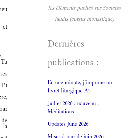
les éléments publiés sur Societas
ieu
laudis (cursus monastique)
 et
Dernières
.
publications :
 Tu
ses
En une minute, j’imprime un
 Tu
livret liturgique A5
re,
Juillet 2026 : nouveau :
par
Méditations
i de
Updates June 2026
 la
Mises à jour de juin 2026
est