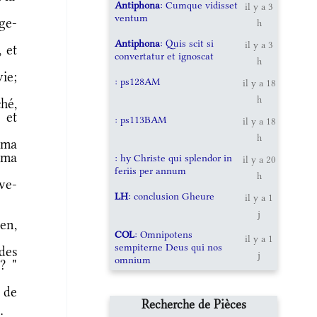
Antiphona
: Cumque vidisset
il y a 3
ventum
ge-
h
Antiphona
: Quis scit si
il y a 3
 et
convertatur et ignoscat
h
ie;
: ps128AM
il y a 18
h
hé,
 et
: ps113BAM
il y a 18
h
 ma
t ma
: hy Christe qui splendor in
il y a 20
feriis per annum
h
ève-
LH
: conclusion Gheure
il y a 1
!
j
en,
COL
: Omnipotens
il y a 1
sempiterne Deus qui nos
des
j
omnium
? "
 de
Recherche de Pièces