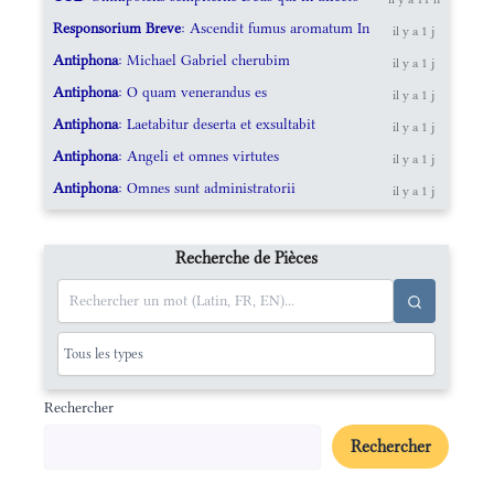
Responsorium Breve
: Ascendit fumus aromatum In
il y a 1 j
Antiphona
: Michael Gabriel cherubim
il y a 1 j
Antiphona
: O quam venerandus es
il y a 1 j
Antiphona
: Laetabitur deserta et exsultabit
il y a 1 j
Antiphona
: Angeli et omnes virtutes
il y a 1 j
Antiphona
: Omnes sunt administratorii
il y a 1 j
Recherche de Pièces
Rechercher
Rechercher