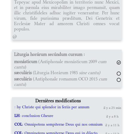
Tepeyac apud Mexicopolim in territorio nunc Mexici,
et in pænula eius mirabiliter imago permansit, quam
illic christifideles adhuc iugiter venerantur. Per hunc
virum, fide purissima præditum, Dei Genetrix et
Ecclesiæ Mater ad amorem Christi omnes vocat
populos.
@
Liturgia horárum secúndum cursum :
monásticum
(Antiphonale monásticum 2009
cum
cantu
)
sæculáris
(Liturgia Horárum 1985
sine cantu)
sæculáris
(Antiphonale romanum OCO 2015
cum
cantu
)
Dernières modifications
: hy Christe qui splendor in feriis per annum
il y a 25 min
LH
: conclusion Gheure
il y a 8 h
COL
: Omnipotens sempiterne Deus qui nos omnium
il y a 11 h
COL
: Omnipotens sempiterne Deus qui in dilecto
il y a 11 h