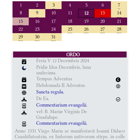
1
2
3
4
5
6
7
8
9
10
11
13
14
12
15
16
17
18
19
20
21
22
23
24
25
26
27
28
29
30
31
ORDO
Feria V 12 Decembris 2024
Pridie Idus Decembris, luna
undecima.
Tempus Adventus
Hebdomada II Adventus
Sancta regula.
De Ea.
Commentarium evangelii.
vel: B. Mariæ Virginis De
Guadalupe.
Commentarium evangelii.
Anno 1531 Virgo Maria se manifestavit Ioanni Didaco
Cuauhtlatoatzin, ex Indorum nativorum stirpe, in colle