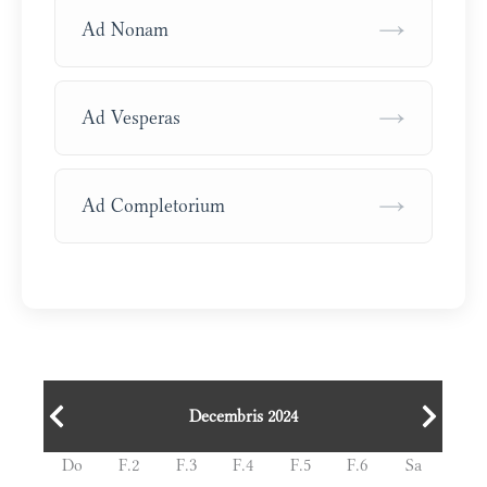
→
Ad Nonam
→
Ad Vesperas
→
Ad Completorium
Decembris 2024
Do
F.2
F.3
F.4
F.5
F.6
Sa