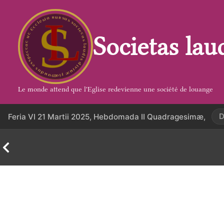
Aller
au
contenu
Societas lau
Le monde attend que l'Eglise redevienne une société de louange
D
Feria VI 21 Martii 2025, Hebdomada II Quadragesimæ,