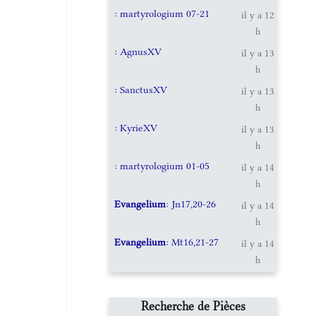
: martyrologium 07-21
il y a 12
h
: AgnusXV
il y a 13
h
: SanctusXV
il y a 13
h
: KyrieXV
il y a 13
h
: martyrologium 01-05
il y a 14
h
Evangelium
: Jn17,20-26
il y a 14
h
Evangelium
: Mt16,21-27
il y a 14
h
Recherche de Pièces