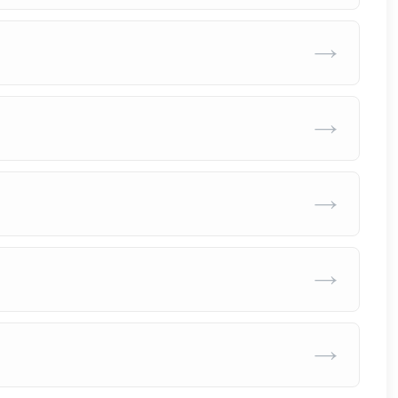
→
→
→
→
→