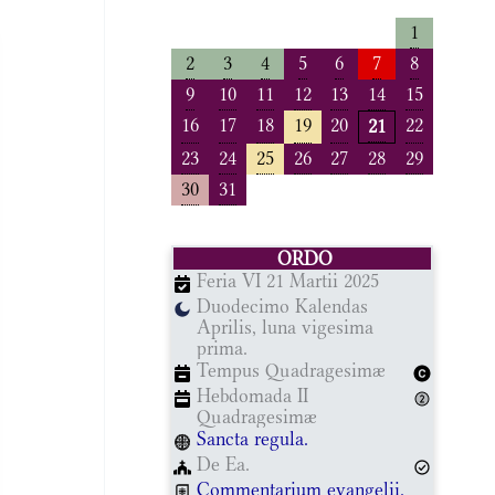
1
2
3
4
5
6
7
8
9
10
11
12
13
14
15
16
17
18
19
20
22
21
23
24
25
26
27
28
29
30
31
ORDO
Feria VI 21 Martii 2025
Duodecimo Kalendas
Aprilis, luna vigesima
prima.
Tempus Quadragesimæ
Hebdomada II
Quadragesimæ
Sancta regula.
De Ea.
Commentarium evangelii.