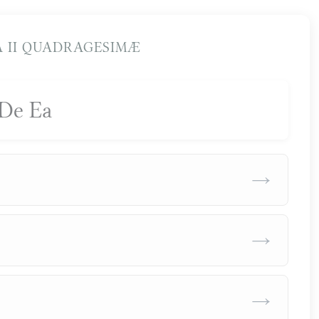
 II QUADRAGESIMÆ
De Ea
→
→
→