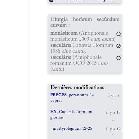
Liturgia horárum secúndum
cursum :
monásticum
(Antiphonale
monásticum 2009
cum cantu
)
sæculáris
(Liturgia Horárum
1985
sine cantu)
sæculáris
(Antiphonale
romanum OCO 2015
cum
cantu
)
Dernières modifications
PRECES
: perannum 24
il y a 8
vepres
h
HY
: Caelestis formam
il y a 10
gloriae
h
: martyrologium 12-25
il y a 12
h