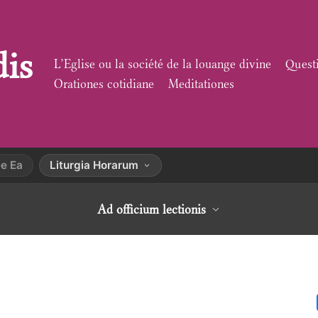
dis
L’Eglise ou la société de la louange divine
Quest
Orationes cotidiane
Meditationes
e Ea
Liturgia Horarum
Ad officium lectionis