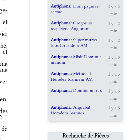
Antiphona
: Dum paginae
il y a 2
ge-
sacrae
min
 et
Antiphona
: Gregorius
il y a 2
respiciens Anglorum
min
ie;
Antiphona
: Super muros
il y a 2
hé,
tuos Ierusalem AM
min
 et
Antiphona
: Misit Dominus
il y a 3
manum
 ma
min
t ma
Antiphona
: Metuebat
il y a 5
Herodes Ioannem AM
ève-
min
Antiphona
: Domine mi rex
il y a 5
!
en,
min
Antiphona
: Arguebat
il y a 5
des
Herodem Ioannes
min
? "
 de
Recherche de Pièces