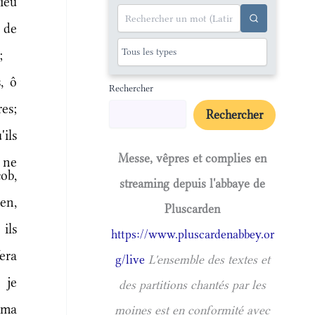
ieu
 de
;
, ô
Rechercher
es;
Rechercher
ils
Messe, vêpres et complies en
s ne
cob,
streaming depuis l'abbaye de
en,
Pluscarden
ils
https://www.pluscardenabbey.or
era
g/live
L'ensemble des textes et
 je
des partitions chantés par les
 ma
moines est en conformité avec