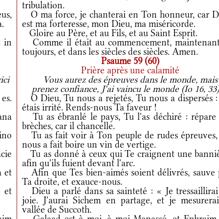
tribulation.
us,
O ma force, je chanterai en Ton honneur, car D
.
est ma forteresse, mon Dieu, ma miséricorde.
Gloire au Père, et au Fils, et au Saint Esprit.
 in
Comme il était au commencement, maintenant
toujours, et dans les siècles des siècles. Amen.
Psaume 59 (60)
Prière après une calamité
ici
Vous aurez des épreuves dans le monde, mais
prenez confiance, J'ai vaincu le monde (Io 16, 33)
es.
O Dieu, Tu nous a rejetés, Tu nous a dispersés :
étais irrité. Rends-nous Ta faveur !
na
Tu as ébranlé le pays, Tu l'as déchiré : répare 
brèches, car il chancelle.
ino
Tu as fait voir à Ton peuple de rudes épreuves,
nous a fait boire un vin de vertige.
ácie
Tu as donné à ceux qui Te craignent une banniè
afin qu'ils fuient devant l'arc.
 et
Afin que Tes bien-aimés soient délivrés, sauve 
Ta droite, et exauce-nous.
 et
Dieu a parlé dans sa sainteté : « Je tressaillira
joie. J'aurai Sichem en partage, et je mesurerai
vallée de Succoth.
aim
Galaad est à moi, à moi Manassé, et Ephraim 