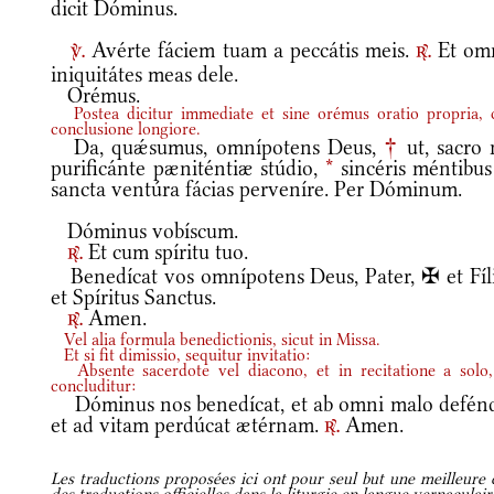
dicit Dóminus.
Avérte fáciem tuam a peccátis meis.
Et om
v.
r.
iniquitátes meas dele.
Orémus.
Postea dicitur immediate et sine orémus oratio propria,
conclusione longiore.
Da, quǽsumus, omnípotens Deus,
†
ut, sacro 
purificánte pæniténtiæ stúdio,
*
sincéris méntibus
sancta ventúra fácias perveníre. Per Dóminum.
Dóminus vobíscum.
Et cum spíritu tuo.
r.
Benedícat vos omnípotens Deus, Pater, ✠ et Fíli
et Spíritus Sanctus.
Amen.
r.
Vel alia formula benedictionis, sicut in Missa.
Et si fit dimissio, sequitur invitatio:
Absente sacerdote vel diacono, et in recitatione a solo,
concluditur:
Dóminus nos benedícat, et ab omni malo defénd
et ad vitam perdúcat ætérnam.
Amen.
r.
Les traductions proposées ici ont pour seul but une meilleure c