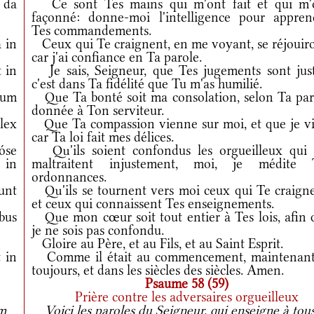
da
Ce sont Tes mains qui m'ont fait et qui m'
façonné: donne-moi l'intelligence pour appren
Tes commandements.
 in
Ceux qui Te craignent, en me voyant, se réjouiro
car j'ai confiance en Ta parole.
 in
Je sais, Seigneur, que Tes jugements sont just
c'est dans Ta fidélité que Tu m'as humilié.
dum
Que Ta bonté soit ma consolation, selon Ta par
donnée à Ton serviteur.
lex
Que Ta compassion vienne sur moi, et que je vi
car Ta loi fait mes délices.
óse
Qu'ils soient confondus les orgueilleux qui
 in
maltraitent injustement, moi, je médite 
ordonnances.
unt
Qu'ils se tournent vers moi ceux qui Te craigne
et ceux qui connaissent Tes enseignements.
bus
Que mon cœur soit tout entier à Tes lois, afin 
je ne sois pas confondu.
Gloire au Père, et au Fils, et au Saint Esprit.
 in
Comme il était au commencement, maintenant
toujours, et dans les siècles des siècles. Amen.
Psaume 58 (59)
Prière contre les adversaires orgueilleux
m
Voici les paroles du Seigneur, qui enseigne à tous