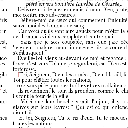
piété envers Son Père (Eusèbe de Césarée).
 ab
Délivre-moi de mes ennemis, ô mon Dieu, protè
moi contre mes adversaires.
ris
Délivre-moi de ceux qui commettent l'iniquité,
sauve-moi des hommes de sang.
 in
Car voici qu'ils sont aux aguets pour m'ôter la v
des hommes violents complotent contre moi.
st,
Sans que je sois coupable, sans que j'aie péc
 et
Seigneur malgré mon innocence ils accourent
s'embusquent.
údo
Éveille-Toi, viens au-devant de moi et regarde ;
es.
force, c'est vers Toi que je regarderai, car Dieu es
forteresse.
ila
[
Toi, Seigneur, Dieu des armées, Dieu d'Israël, l
Toi pour châtier toutes les nations,
ur.
sois sans pitié pour ces traîtres et ces malfaiteurs
*
et
Ils reviennent le soir, ils grondent comme le chi
ils font le tour de la ville.
um:
Voici que leur bouche vomit l'injure, il y a 
glaives sur leurs lèvres: " Qui est-ce qui entend
disent-ils.
nes
Et toi, Seigneur, Tu te ris d'eux, Tu te moques
toutes les nations!