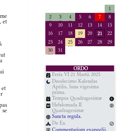
1
mme
2
3
4
5
6
7
8
 et
9
10
11
12
13
14
15
16
17
18
19
20
22
21
23
24
25
26
27
28
29
à
30
31
eut
tu
ORDO
ui
Feria VI 21 Martii 2025
Duodecimo Kalendas
Aprilis, luna vigesima
 et
prima.
er
Tempus Quadragesimæ
 pas
Hebdomada II
 se
Quadragesimæ
Sancta regula.
De Ea.
Commentarium evangelii.