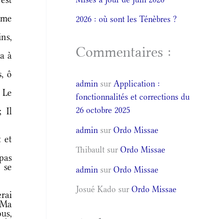
 me
2026 : où sont les Ténèbres ?
ns,
Commentaires :
a à
, ô
admin
sur
Application :
 Le
fonctionnalités et corrections du
26 octobre 2025
 Il
admin
sur
Ordo Missae
 et
Thibault
sur
Ordo Missae
 pas
 se
admin
sur
Ordo Missae
Josué Kado
sur
Ordo Missae
rai
 Ma
us,