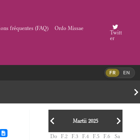
ions fréquentes (FAQ)
Ordo Missae
Twitt
er
FR
EN
Martii 2025
Do
F.2
F.3
F.4
F.5
F.6
Sa