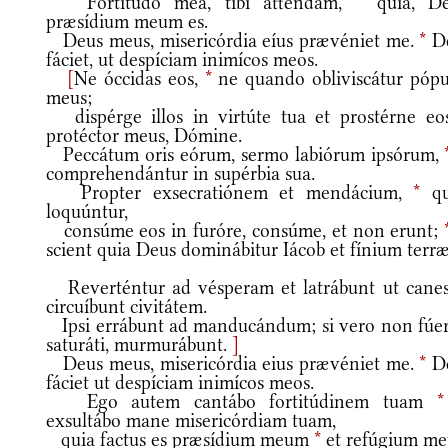
Fortitúdo mea, tibi atténdam,
*
quia, De
præsídium meum es.
Deus meus, misericórdia eíus prævéniet me.
*
D
fáciet, ut despíciam inimícos meos.
[
Ne óccidas eos,
*
ne quando obliviscátur pópu
meus;
dispérge illos in virtúte tua et prostérne eo
protéctor meus, Dómine.
Peccátum oris eórum, sermo labiórum ipsórum,
comprehendántur in supérbia sua.
Propter exsecratiónem et mendácium,
*
qu
loquúntur,
consúme eos in furóre, consúme, et non erunt;
scient quia Deus dominábitur Iácob et fínium terræ
Reverténtur ad vésperam et latrábunt ut canes
circuíbunt civitátem.
Ipsi errábunt ad manducándum; si vero non fúer
saturáti, murmurábunt.
]
Deus meus, misericórdia eius prævéniet me.
*
D
fáciet ut despíciam inimícos meos.
Ego autem cantábo fortitúdinem tuam
*
exsultábo mane misericórdiam tuam,
quia factus es præsídium meum
*
et refúgium m