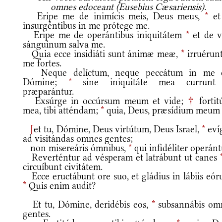
omnes edoceant (Eusebius Cæsariensis).
Eripe me de inimícis meis, Deus meus,
*
et
insurgéntibus in me prótege me.
Eripe me de operántibus iniquitátem
*
et de vi
sánguinum salva me.
Quia ecce insidiáti sunt ánimæ meæ,
*
irruérunt
me fortes.
Neque delíctum, neque peccátum in me e
Dómine;
*
sine iniquitáte mea currunt
præparántur.
Exsúrge in occúrsum meum et vide;
†
fortit
mea, tibi atténdam;
*
quia, Deus, præsídium meum 
[
et tu, Dómine, Deus virtútum, Deus Israel,
*
evíg
ad visitándas omnes gentes;
non misereáris ómnibus,
*
qui infidéliter operánt
Reverténtur ad vésperam et latrábunt ut canes
circuíbunt civitátem.
Ecce eructábunt ore suo, et gládius in lábiis eór
*
Quis enim audit?
Et tu, Dómine, deridébis eos,
*
subsannábis om
gentes.