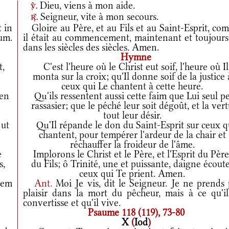
Dieu, viens à mon aide.
v.
Seigneur, vite à mon secours.
r.
t in
Gloire au Père, et au Fils et au Saint-Esprit, co
rum.
il était au commencement, maintenant et toujours,
dans les siècles des siècles. Amen.
Hymne
t,
C'est l'heure où le Christ eut soif, l'heure où Il
monta sur la croix; qu'Il donne soif de la justice 
ceux qui Le chantent à cette heure.
men
Qu'ils ressentent aussi cette faim que Lui seul p
rassasier; que le péché leur soit dégoût, et la ver
tout leur désir.
 ut
Qu'Il répande le don du Saint-Esprit sur ceux q
chantent, pour tempérer l'ardeur de la chair et
réchauffer la froideur de l'âme.
e
Implorons le Christ et le Père, et l'Esprit du Père
s,
du Fils; ô Trinité, une et puissante, daigne écout
ceux qui Te prient. Amen.
tem
Ant.
Moi Je vis, dit le Seigneur. Je ne prends
plaisir dans la mort du pêcheur, mais à ce qu'il
convertisse et qu'il vive.
Psaume 118 (119), 73-80
X
(
Iod
)