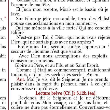
l'armure de ma tête.
Et Juda mon sceptre, Moab est le bassin où je
lave.
m,
*
Sur Edom je jette ma sandale; terre des Philisti
pousse des acclamations en mon honneur ».
uis
Qui me mènera à la ville forte? Qui me conduir
Edom?
non
N'est-ce pas Toi, ô Dieu, qui nous avais rejetés
Dieu, qui ne sortais plus avec nos armées ?
lus
Prête-nous Ton secours contre l'oppresseur !
secours de l'homme n'est que vanité.
bit
Avec Dieu nous accomplirons des exploits ;
écrasera nos ennemis.
Gloire au Père, et au Fils, et au Saint Esprit.
 in
Comme il était au commencement, maintenant
toujours, et dans les siècles des siècles. Amen.
tem
Ant.
Moi Je vis, dit le Seigneur. Je ne prends
plaisir dans la mort du pêcheur, mais à ce qu'il
convertisse et qu'il vive.
Lecture brève (Cf. Jr 3,12b.14a)
iem
Revienez, dit le Seigneur, et Je ne détourne
 in
point de vous Mon visage, car Je suis bon, et
 me,
colère ne dure pas éternellement. Convertissez-vo