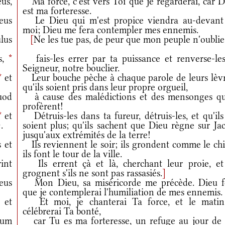
us,
Ma force, c'est vers Toi que je regarderai, car D
est ma forteresse.
eus
Le Dieu qui m'est propice viendra au-devant
moi; Dieu me fera contempler mes ennemis.
lus
[
Ne les tue pas, de peur que mon peuple n'oublie
s,
*
fais-les errer par ta puissance et renverse-les
Seigneur, notre bouclier.
*
et
Leur bouche pèche à chaque parole de leurs lèvr
qu'ils soient pris dans leur propre orgueil,
od
à cause des malédictions et des mensonges qu'
profèrent!
*
et
Détruis-les dans ta fureur, détruis-les, et qu'il
.
soient plus; qu'ils sachent que Dieu règne sur Ja
jusqu'aux extrémités de la terre!
 et
Ils reviennent le soir; ils grondent comme le chi
ils font le tour de la ville.
int
Ils errent çà et là, cherchant leur proie, et 
grognent s'ils ne sont pas rassasiés.
]
eus
Mon Dieu, sa miséricorde me précède. Dieu f
que je contemplerai l'humiliation de mes ennemis.
et
Et moi, je chanterai Ta force, et le matin
célébrerai Ta bonté,
eum
car Tu es ma forteresse, un refuge au jour de