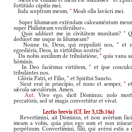
fortitúdo cápitis mei.
Iuda sceptrum meum,
*
Moab olla lavácri mei.
Super Idumæam exténdam calceaméntum meu
super Philistæam vociferábor».
Quis addúcet me in civitátem munítam?
*
Q
dedúcet me usque in Idumæam?
Nonne tu, Deus, qui reppulísti nos,
*
et 
egrediéris, Deus, in virtútibus nostris?
Da nobis auxílium de tribulatióne,
*
quia vana sa
hóminis.
In Deo faciémus virtútem,
*
et ipse conculcá
tribulántes nos.
Glória Patri, et Fílio,
*
et Spirítui Sancto.
Sicut erat in princípio, et nunc et semper,
*
et
sǽcula sæculórum. Amen.
Ant.
Vivo ego, dicit Dóminus; nolo mor
peccatóris, sed ut magis convertátur et vivat.
Lectio brevis (Cf. Ier 3,12b.14a)
Revertímini, ait Dóminus, et non avértam fác
meam a vobis, quia pius ego sum et non iráscar
perpétuum. Convertímini, fílii, qui avérsi estis a