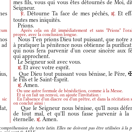
mes fils, vous qui vous êtes détournés de Moi, di
Seigneur.
nes
Détourne Ta face de mes péchés,
Et eff
v.
r.
toutes mes iniquités.
Prions.
 cum
Après cela on dit immédiatement et sans "Prions" l'ora
propre, avec la conclusion longue.
nos
Nous T'en prions Dieu tout puissant, que notre z
 ad
à pratiquer la pénitence nous obtienne la purifica
qui nous fera parvenir d'un coeur sincère aux fê
qui approchent.
Le Seigneur soit avec vous.
Et avec votre esprit.
r.
us,
Que Dieu tout puissant vous bénisse, le Père, ✠
le Fils et le Saint-Esprit.
Amen.
r.
Ou une autre formule de bénédiction, comme à la Messe.
Et si on fait un renvoi, on ajoute l'invitation :
 sic
En l'absence d'un diacre ou d'un prêtre, et dans la récitation s
on conclut ainsi :
at,
Que le Seigneur nous bénisse, qu'Il nous défe
de tout mal, et qu'Il nous fasse parvenir à la 
éternelle.
Amen.
r.
ompréhension du texte latin. Elles ne doivent pas être utilisées à la p