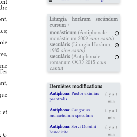
ont
dre
nt,
Liturgia horárum secúndum
cursum :
es;
monásticum
(Antiphonale
monásticum 2009
cum cantu
)
ole
sæculáris
(Liturgia Horárum
1985
sine cantu)
ve,
sæculáris
(Antiphonale
romanum OCO 2015
cum
 me
cantu
)
Tes
nt,
Dernières modifications
Antiphona
: Pastor eximius
que
il y a 1
pasotralis
min
Antiphona
: Gregorius
il y a 1
 et
monachorum speculum
min
Antiphona
: Servi Domini
il y a 1
benedicite
min
 la