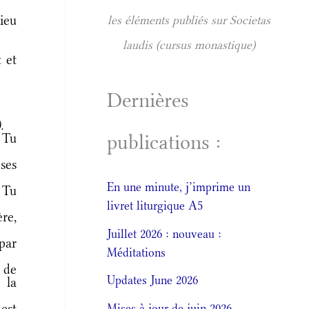
ieu
les éléments publiés sur Societas
laudis (cursus monastique)
 et
Dernières
.
publications :
 Tu
ses
En une minute, j’imprime un
 Tu
livret liturgique A5
re,
Juillet 2026 : nouveau :
par
Méditations
i de
Updates June 2026
 la
est
Mises à jour de juin 2026