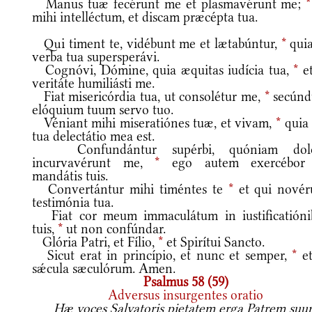
Manus tuæ fecérunt me et plasmavérunt me;
*
mihi intelléctum, et discam præcépta tua.
Qui timent te, vidébunt me et lætabúntur,
*
quia
verba tua supersperávi.
Cognóvi, Dómine, quia æquitas iudícia tua,
*
et
veritáte humiliásti me.
Fiat misericórdia tua, ut consolétur me,
*
secún
elóquium tuum servo tuo.
Véniant mihi miseratiónes tuæ, et vivam,
*
quia 
tua delectátio mea est.
Confundántur supérbi, quóniam dol
incurvavérunt me,
*
ego autem exercébor
mandátis tuis.
Convertántur mihi timéntes te
*
et qui novér
testimónia tua.
Fiat cor meum immaculátum in iustificatióni
tuis,
*
ut non confúndar.
Glória Patri, et Fílio,
*
et Spirítui Sancto.
Sicut erat in princípio, et nunc et semper,
*
et
sǽcula sæculórum. Amen.
Psalmus 58 (59)
Adversus insurgentes oratio
Hæ voces Salvatoris pietatem erga Patrem suu