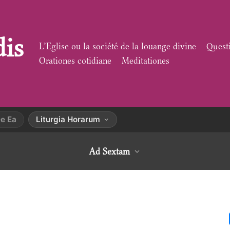
dis
L’Eglise ou la société de la louange divine
Quest
Orationes cotidiane
Meditationes
e Ea
Liturgia Horarum
Ad Sextam