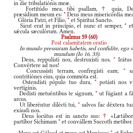
in die tribulatiónis meæ.
Fortitúdo mea, tibi psallam,
†
quia, De
præsídium meum es:
*
Deus meus misericórdia mea
Glória Patri, et Fílio,
*
et Spirítui Sancto.
Sicut erat in princípio, et nunc et semper,
*
et
sǽcula sæculórum. Amen.
Psalmus 59 (60)
Post calamitatem oratio
In mundo pressuram habetis, sed confidite, ego v
mundum (Io 16, 33).
Deus, reppulísti nos, destruxísti nos.
*
Irátus 
Convértere ad nos!
Concussísti terram, confregísti eam;
*
sa
contritiónes eius, quia commóta est.
Ostendísti pópulo tuo dura,
*
potásti nos v
vertíginis.
Dedísti metuéntibus te signum,
*
ut fúgiant a f
arcus.
Ut liberéntur dilécti tui,
*
salvos fac déxtera tua
exáudi nos.
Deus locútus est in sancto suo:
†
«Lætábor
partíbor Síchimam
*
et convállem Succoth metíbor.
Meus est Gálaad et meus est Manásses
*
et Ephr