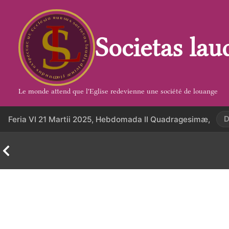
Aller
au
contenu
Societas lau
Le monde attend que l'Eglise redevienne une société de louange
D
Feria VI 21 Martii 2025, Hebdomada II Quadragesimæ,