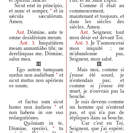
et Spirítui Sancto.
Fils, et au Saint Esprit.
Sicut erat in princípio,
Comme il était au
et nunc et semper,
*
et in
commencement,
sǽcula sæculórum.
maintenant et toujours, et
Amen.
dans les siècles des
siècles. Amen.
Ant.
Dómine, ante te
Ant.
Seigneur, tout
omne desidérium meum.
mon désir est devant Toi.
Ant.
3.
Iniquitátem
Ant.
3.
Je T'annoncerai
meam annuntiábo tibi; ne
mon iniquité ; ne
derelínquas me, Dómine,
m'abandonne pas,
salus mea.
Seigneur, mon salut.
III
III
Ego autem tamquam
Mais moi, comme si
surdus non audiébam
*
et
j'eusse été sourd, je
sicut mutus non apériens
n'entendais pas; et
os suum;
comme si j'eusse été
muet, je n'ouvrais pas la
bouche.
et factus sum sicut
Je suis devenu comme
homo non áudiens
*
et
un homme qui n'entend
non habens in ore suo
pas, et qui n'a pas de
redargutiónes.
répliques dans sa bouche.
Quóniam in te,
Car c'est en Toi,
Dómine, sperávi,
*
tu
Seigneur, que j'ai espéré;