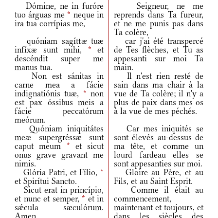
Dómine, ne in furóre
Seigneur, ne me
tuo árguas me
*
neque in
reprends dans Ta fureur,
ira tua corrípias me,
et ne me punis pas dans
Ta colère,
quóniam sagíttæ tuæ
car j'ai été transpercé
infíxæ sunt mihi,
*
et
de Tes flèches, et Tu as
descéndit super me
appesanti sur moi Ta
manus tua.
main.
Non est sánitas in
Il n'est rien resté de
carne mea a fácie
sain dans ma chair à la
indignatiónis tuæ,
*
non
vue de Ta colère; il n'y a
est pax óssibus meis a
plus de paix dans mes os
fácie peccatórum
à la vue de mes péchés.
meórum.
Quóniam iniquitátes
Car mes iniquités se
meæ supergréssæ sunt
sont élevés au-dessus de
caput meum
*
et sicut
ma tête, et comme un
onus grave gravant me
lourd fardeau elles se
nimis.
sont appesanties sur moi.
Glória Patri, et Fílio,
*
Gloire au Père, et au
et Spirítui Sancto.
Fils, et au Saint Esprit.
Sicut erat in princípio,
Comme il était au
et nunc et semper,
*
et in
commencement,
sǽcula sæculórum.
maintenant et toujours, et
Amen.
dans les siècles des