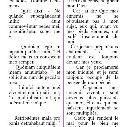
exáudies, Dómine Deus
Tu m'exauceras, Seigneur
meus.
mon Dieu.
Quia dixi: « Ne
Car j'ai dit: Que mes
quándo supergáudeant
ennemis ne se
mihi;
*
dum
réjouissent pas à mon
commovéntur pedes mei,
sujet, eux qui, ayant vu
magnificántur super me
mes pieds ébranlés, ont
».
parlé insolemment de
moi.
Quóniam ego in
Car je suis préparé aux
lapsum parátus sum,
*
et
châtiments, et ma
dolor meus in conspéctu
douleur est toujours
meo semper.
devant mes yeux.
Quóniam iniquitátem
Car je proclamerai
meam annuntiábo
*
et
mon iniquité, et je serai
sollícitus sum de peccáto
toujours occupé de la
meo.
pensée de mon péché.
Inimíci autem mei
Cependant mes
vivunt et confirmáti sunt;
ennemis vivent, et sont
*
et multiplicáti sunt, qui
devenus plus puissants
odérunt me iníque.
que moi, et ceux qui me
haïssent injustement se
sont multipliés.
Retribuéntes mala pro
Ceux qui rendent le
bonis detrahébant mihi,
*
mal pour le bien me