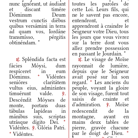
nunc ignórant, ut áudiant
toutes les paroles de
et discant timére
cette Loi. Leurs fils, qui
Dóminum Deum
ne le savent pas encore,
vestrum cunctis diébus
entendront, et
quibus versámini in terra
apprendront à craindre le
ad quam vos, Iordáne
Seigneur votre Dieu, tous
transmísso, pérgitis
les jours que vous vivrez
obtinéndam. "
sur la terre dont vous
allez prendre possession
en passant le Jourdain. "
Spléndida facta est
Le visage de Moïse
r.
r.
fácies Móysi, dum
rayonnait de lumière,
respíceret in eum
depuis que le Seigneur
Dóminus.
*
Vidéntes
avait posé sur lui son
senióres claritátem
regard.
*
Les anciens du
vultus eius, admirántes
peuple, voyant la gloire
timuérunt valde.
de son visage, furent tout
v.
saisis de crainte et
Descéndit Móyses de
d'admiration.
Moïse
monte, portans duas
v.
tábulas lapídeas in
redescendit de la
mánibus suis, scriptas
montagne, ayant en
utrásque dígito Dei.
*
mains deux tables de
Vidéntes.
Glória Patri.
pierre, gravée chacune
v.
par le doigt de Dieu.
*
*
Vidéntes.