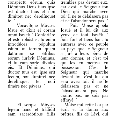
conspéctu eórum, quia
tremblez pas devant eux,
Dóminus Deus tuus ipse
car c'est le Seigneur ton
est ductor tuus et non
Dieu qui marche avec
dimíttet nec derelínquet
toi: il ne te délaissera pas
te. "
et ne t'abandonnera pas. "
Vocavítque Móyses
Puis Moïse appela
Iósue et dixit ei coram
Josué et il lui dit aux
omni Israel: " Confortáre
yeux de tout Israël: "
et esto robústus; tu enim
Sois fort et tiens bon: tu
introdúces pópulum
entreras avec ce peuple
istum in terram quam
au pays que le Seigneur
datúrum se pátribus
a juré à leurs pères de
eórum iurávit Dóminus,
leur donner, et c'est toi
et tu eam sorte dívides
qui les en mettras en
eis. Et Dóminus, qui
possession. C'est le
ductor tuus est, ipse erit
Seigneur qui marche
tecum, non dimíttet nec
devant toi, c'est lui qui
derelínquet te: noli
sera avec toi; il ne te
timére nec páveas. "
délaissera pas et ne
t'abandonnera pas. Ne
crains pas, ne sois pas
effrayé. "
Et scripsit Móyses
Moïse mit cette Loi par
legem hanc et trádidit
écrit et la donna aux
eam sacerdótibus fíliis
prêtres, fils de Lévi, qui