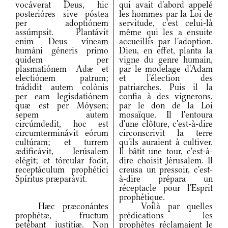
vocáverat Deus, hic
qui avait d'abord appelé
posterióres sive póstea
les hommes par la Loi de
per adoptiónem
servitude, c'est celui-là
assúmpsit. Plantávit
même qui les a ensuite
enim Deus víneam
accueillis par l'adoption.
humáni géneris primo
Dieu, en effet, planta la
quidem per
vigne du genre humain,
plasmatiónem Adæ et
par le modelage d'Adam
electiónem patrum;
et l'élection des
trádidit autem colónis
patriarches. Puis il la
per eam legisdatiónem
confia à des vignerons,
quæ est per Móysen;
par le don de la Loi
sepem autem
mosaïque. Il l'entoura
circúmdedit, hoc est
d'une clôture, c'est-à-dire
circumterminávit eórum
circonscrivit la terre
cultúram; et turrem
qu'ils auraient à cultiver.
ædificávit, Ierúsalem
Il bâtit une tour, c'est-à-
elégit; et tórcular fodit,
dire choisit Jérusalem. Il
receptáculum prophétici
creusa un pressoir, c'est-
Spíritus præparávit.
à-dire prépara un
réceptacle pour l'Esprit
prophétique.
Hæc præconántes
Voilà par quelles
prophétæ, fructum
prédications les
petébant iustítiæ. Non
prophètes réclamaient le