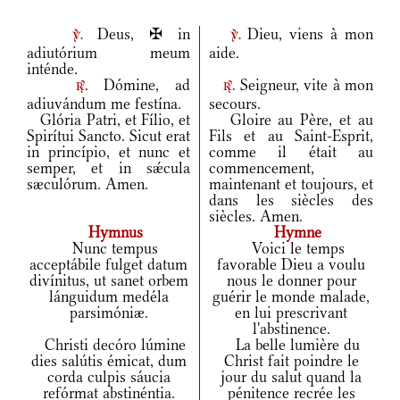
Deus, ✠ in
Dieu, viens à mon
v.
v.
adiutórium meum
aide.
inténde.
Dómine, ad
Seigneur, vite à mon
r.
r.
adiuvándum me festína.
secours.
Glória Patri, et Fílio, et
Gloire au Père, et au
Spirítui Sancto. Sicut erat
Fils et au Saint-Esprit,
in princípio, et nunc et
comme il était au
semper, et in sǽcula
commencement,
sæculórum. Amen.
maintenant et toujours, et
dans les siècles des
siècles. Amen.
Hymnus
Hymne
Nunc tempus
Voici le temps
acceptábile fulget datum
favorable Dieu a voulu
divínitus, ut sanet orbem
nous le donner pour
lánguidum medéla
guérir le monde malade,
parsimóniæ.
en lui prescrivant
l'abstinence.
Christi decóro lúmine
La belle lumière du
dies salútis émicat, dum
Christ fait poindre le
corda culpis sáucia
jour du salut quand la
refórmat abstinéntia.
pénitence recrée les