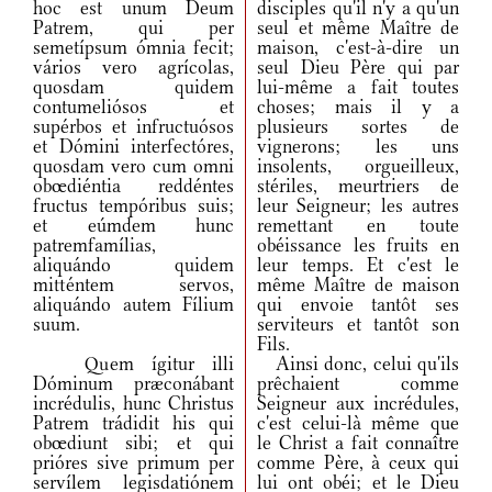
hoc est unum Deum
disciples qu'il n'y a qu'un
Patrem, qui per
seul et même Maître de
semetípsum ómnia fecit;
maison, c'est-à-dire un
vários vero agrícolas,
seul Dieu Père qui par
quosdam quidem
lui-même a fait toutes
contumeliósos et
choses; mais il y a
supérbos et infructuósos
plusieurs sortes de
et Dómini interfectóres,
vignerons; les uns
quosdam vero cum omni
insolents, orgueilleux,
obœdiéntia reddéntes
stériles, meurtriers de
fructus tempóribus suis;
leur Seigneur; les autres
et eúmdem hunc
remettant en toute
patremfamílias,
obéissance les fruits en
aliquándo quidem
leur temps. Et c'est le
mitténtem servos,
même Maître de maison
aliquándo autem Fílium
qui envoie tantôt ses
suum.
serviteurs et tantôt son
Fils.
Quem ígitur illi
Ainsi donc, celui qu'ils
Dóminum præconábant
prêchaient comme
incrédulis, hunc Christus
Seigneur aux incrédules,
Patrem trádidit his qui
c'est celui-là même que
obœdiunt sibi; et qui
le Christ a fait connaître
prióres sive primum per
comme Père, à ceux qui
servílem legisdatiónem
lui ont obéi; et le Dieu