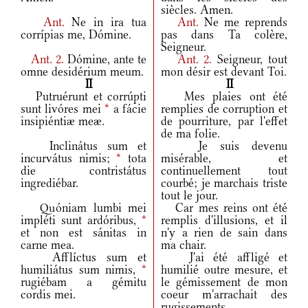
siècles. Amen.
Ant.
Ne in ira tua
Ant.
Ne me reprends
corrípias me, Dómine.
pas dans Ta colère,
Seigneur.
Ant.
2.
Dómine, ante te
Ant.
2.
Seigneur, tout
omne desidérium meum.
mon désir est devant Toi.
II
II
Putruérunt et corrúpti
Mes plaies ont été
sunt livóres mei
*
a fácie
remplies de corruption et
insipiéntiæ meæ.
de pourriture, par l'effet
de ma folie.
Inclinátus sum et
Je suis devenu
incurvátus nimis;
*
tota
misérable, et
die contristátus
continuellement tout
ingrediébar.
courbé; je marchais triste
tout le jour.
Quóniam lumbi mei
Car mes reins ont été
impléti sunt ardóribus,
*
remplis d'illusions, et il
et non est sánitas in
n'y a rien de sain dans
carne mea.
ma chair.
Afflíctus sum et
J'ai été affligé et
humiliátus sum nimis,
*
humilié outre mesure, et
rugiébam a gémitu
le gémissement de mon
cordis mei.
coeur m'arrachait des
rugissements.