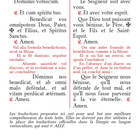
Dóminus vobíscum.
Le Seigneur soit avec
vous.
Et cum spíritu tuo.
Et avec votre esprit.
r.
r.
Benedícat vos
Que Dieu tout puissant
omnípotens Deus, Pater,
vous bénisse, le Père, ✠
✠ et Fílius, et Spíritus
et le Fils et le Saint-
Sanctus.
Esprit.
Amen.
Amen.
r.
r.
Vel alia formula benedictionis,
Ou une autre formule de
sicut in Missa.
bénédiction, comme à la Messe.
Et si fit dimissio, sequitur
Et si on fait un renvoi, on
invitatio:
ajoute l'invitation :
Absente sacerdote vel
En l'absence d'un diacre ou
diacono, et in recitatione a solo,
d'un prêtre, et dans la récitation
sic concluditur:
seul, on conclut ainsi :
Dóminus nos
Que le Seigneur nous
benedícat, et ab omni
bénisse, qu'Il nous
malo deféndat, et ad
défende de tout mal, et
vitam perdúcat ætérnam.
qu'Il nous fasse parvenir
Amen.
à la vie éternelle.
r.
r.
Amen.
Les traductions proposées ici ont pour seul but une meilleure
compréhension du texte latin. Elles ne doivent pas être utilisées à
la place des traductions officielles dans la liturgie en langue
vernaculaire, qui sont © AELF.