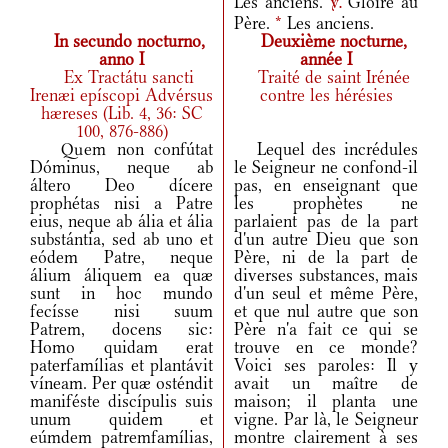
Les anciens.
Gloire au
v.
Père.
*
Les anciens.
In secundo nocturno,
Deuxième nocturne,
anno I
année I
Ex Tractátu sancti
Traité de saint Irénée
Irenæi epíscopi Advérsus
contre les hérésies
hæreses (Lib. 4, 36: SC
100, 876-886)
Quem non confútat
Lequel des incrédules
Dóminus, neque ab
le Seigneur ne confond-il
áltero Deo dícere
pas, en enseignant que
prophétas nisi a Patre
les prophètes ne
eius, neque ab ália et ália
parlaient pas de la part
substántia, sed ab uno et
d'un autre Dieu que son
eódem Patre, neque
Père, ni de la part de
álium áliquem ea quæ
diverses substances, mais
sunt in hoc mundo
d'un seul et même Père,
fecísse nisi suum
et que nul autre que son
Patrem, docens sic:
Père n'a fait ce qui se
Homo quidam erat
trouve en ce monde?
paterfamílias et plantávit
Voici ses paroles: Il y
víneam. Per quæ osténdit
avait un maître de
maniféste discípulis suis
maison; il planta une
unum quidem et
vigne. Par là, le Seigneur
eúmdem patremfamílias,
montre clairement à ses