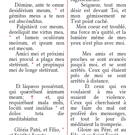
Dómine, ante te omne
Seigneur, tout mon
desidérium meum,
*
et
désir est devant Toi, et
gémitus meus a te non
mon gémissement ne
est abscónditus.
T'est point caché.
Palpitávit cor meum,
Mon coeur est troublé,
derelíquit me virtus mea,
ma force m'a quitté, et la
*
et lumen oculórum
lumière même de mes
meórum, et ipsum non
yeux n'est plus avec moi.
est mecum.
Amíci mei et próximi
Mes amis et mes
mei procul a plaga mea
proches se sont avancés
stetérunt,
*
et propínqui
jusqu'à moi, et se sont
mei de longe stetérunt.
arrêtés. Ceux qui étaient
près de moi se sont
arrêtés à distance.
Et láqueos posuérunt,
Et ceux qui en
qui quærébant ánimam
voulaient à ma vie
meam;
†
et, qui
usaient de violence.
requirébant mala mihi,
Ceux qui cherchaient à
locúti sunt insídias
*
et
me faire du mal ont
dolos tota die
proféré des mensonges,
meditabántur.
et tout le jour ils
méditaient la tromperie.
Glória Patri, et Fílio,
*
Gloire au Père, et au