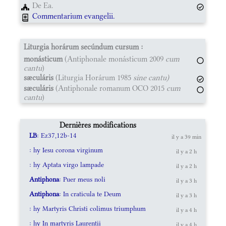
De Ea.
Commentarium evangelii.
Liturgia horárum secúndum cursum :
monásticum
(Antiphonale monásticum 2009
cum
cantu
)
sæculáris
(Liturgia Horárum 1985
sine cantu)
sæculáris
(Antiphonale romanum OCO 2015
cum
cantu
)
Dernières modifications
LB
: Ez37,12b-14
il y a 39 min
: hy Iesu corona virginum
il y a 2 h
: hy Aptata virgo lampade
il y a 2 h
Antiphona
: Puer meus noli
il y a 3 h
Antiphona
: In craticula te Deum
il y a 3 h
: hy Martyris Christi colimus triumphum
il y a 4 h
: hy In martyris Laurentii
il y a 4 h