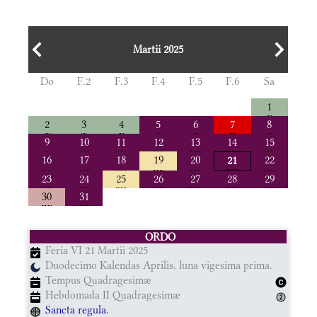
Martii 2025
Do
F.2
F.3
F.4
F.5
F.6
Sa
1
2
3
4
5
6
7
8
9
10
11
12
13
14
15
16
17
18
19
20
22
21
23
24
25
26
27
28
29
30
31
ORDO
Feria VI 21 Martii 2025
Duodecimo Kalendas Aprilis, luna vigesima prima.
Tempus Quadragesimæ
Hebdomada II Quadragesimæ
Sancta regula.