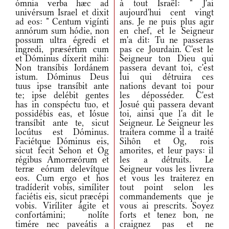
ómnia verba hæc ad
à tout Israël: " J'ai
univérsum Israel et dixit
aujourd'hui cent vingt
ad eos: " Centum vigínti
ans. Je ne puis plus agir
annórum sum hódie, non
en chef, et le Seigneur
possum ultra égredi et
m'a dit: Tu ne passeras
íngredi, præsértim cum
pas ce Jourdain. C'est le
et Dóminus díxerit mihi:
Seigneur ton Dieu qui
Non transíbis Iordánem
passera devant toi, c'est
istum. Dóminus Deus
lui qui détruira ces
tuus ipse transíbit ante
nations devant toi pour
te; ipse delébit gentes
les déposséder. C'est
has in conspéctu tuo, et
Josué qui passera devant
possidébis eas, et Iósue
toi, ainsi que l'a dit le
transíbit ante te, sicut
Seigneur. Le Seigneur les
locútus est Dóminus.
traitera comme il a traité
Faciétque Dóminus eis,
Sihôn et Og, rois
sicut fecit Sehon et Og
amorites, et leur pays: il
régibus Amorræórum et
les a détruits. Le
terræ eórum delevítque
Seigneur vous les livrera
eos. Cum ergo et hos
et vous les traiterez en
tradíderit vobis, simíliter
tout point selon les
faciétis eis, sicut præcépi
commandements que je
vobis. Viríliter ágite et
vous ai prescrits. Soyez
confortámini; nolíte
forts et tenez bon, ne
timére nec paveátis a
craignez pas et ne