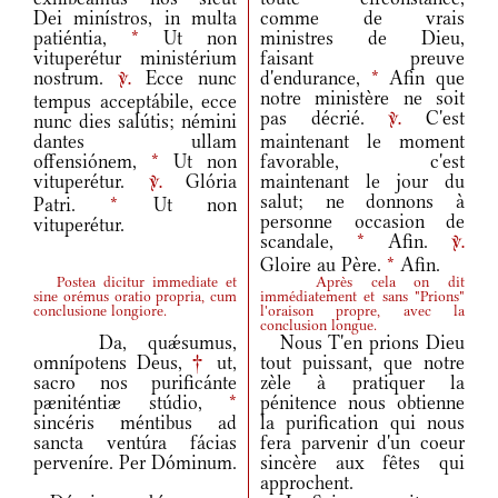
Dei minístros, in multa
comme de vrais
patiéntia,
*
Ut non
ministres de Dieu,
vituperétur ministérium
faisant preuve
nostrum.
Ecce nunc
d'endurance,
*
Afin que
v.
notre ministère ne soit
tempus acceptábile, ecce
pas décrié.
C'est
nunc dies salútis; némini
v.
dantes ullam
maintenant le moment
offensiónem,
*
Ut non
favorable, c'est
vituperétur.
Glória
maintenant le jour du
v.
salut; ne donnons à
Patri.
*
Ut non
personne occasion de
vituperétur.
scandale,
*
Afin.
v.
Gloire au Père.
*
Afin.
Postea dicitur immediate et
Après cela on dit
sine orémus oratio propria, cum
immédiatement et sans "Prions"
conclusione longiore.
l'oraison propre, avec la
conclusion longue.
Da, quǽsumus,
Nous T'en prions Dieu
omnípotens Deus,
†
ut,
tout puissant, que notre
sacro nos purificánte
zèle à pratiquer la
pæniténtiæ stúdio,
*
pénitence nous obtienne
sincéris méntibus ad
la purification qui nous
sancta ventúra fácias
fera parvenir d'un coeur
perveníre. Per Dóminum.
sincère aux fêtes qui
approchent.