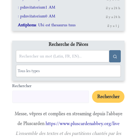
: psInvitatorium1 AM
il y a 24 h
: psInvitatorium0 AM
il y a 24 h
Antiphona
: Ubi est thesaurus tuus
il y a 1 j
Recherche de Pièces
Rechercher
Rechercher
Messe, vêpres et complies en streaming depuis l'abbaye
de Pluscarden
https://www.pluscardenabbey.org/live
L'ensemble des textes et des partitions chantés par les