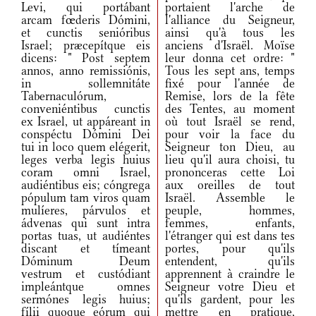
Levi, qui portábant
portaient l'arche de
arcam fœderis Dómini,
l'alliance du Seigneur,
et cunctis senióribus
ainsi qu'à tous les
Israel; præcepítque eis
anciens d'Israël. Moïse
dicens: " Post septem
leur donna cet ordre: "
annos, anno remissiónis,
Tous les sept ans, temps
in sollemnitáte
fixé pour l'année de
Tabernaculórum,
Remise, lors de la fête
conveniéntibus cunctis
des Tentes, au moment
ex Israel, ut appáreant in
où tout Israël se rend,
conspéctu Dómini Dei
pour voir la face du
tui in loco quem elégerit,
Seigneur ton Dieu, au
leges verba legis huius
lieu qu'il aura choisi, tu
coram omni Israel,
prononceras cette Loi
audiéntibus eis; cóngrega
aux oreilles de tout
pópulum tam viros quam
Israël. Assemble le
mulíeres, párvulos et
peuple, hommes,
ádvenas qui sunt intra
femmes, enfants,
portas tuas, ut audiéntes
l'étranger qui est dans tes
discant et tímeant
portes, pour qu'ils
Dóminum Deum
entendent, qu'ils
vestrum et custódiant
apprennent à craindre le
impleántque omnes
Seigneur votre Dieu et
sermónes legis huius;
qu'ils gardent, pour les
fílii quoque eórum qui
mettre en pratique,