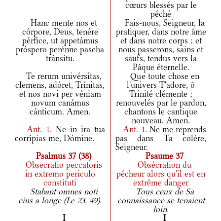
cœurs blessés par le
péché
Hanc mente nos et
Fais-nous, Seigneur, la
córpore, Deus, tenére
pratiquer, dans notre âme
pérfice, ut appetámus
et dans notre corps ; et
próspero perénne pascha
nous passerons, sains et
tránsitu.
saufs, tendus vers la
Pâque éternelle.
Te rerum univérsitas,
Que toute chose en
clemens, adóret, Trínitas,
l'univers T'adore, ô
et nos novi per véniam
Trinité clémente ;
novum canámus
renouvelés par le pardon,
cánticum. Amen.
chantons le cantique
nouveau. Amen.
Ant.
1.
Ne in ira tua
Ant.
1.
Ne me reprends
corrípias me, Dómine.
pas dans Ta colère,
Seigneur.
Psalmus 37 (38)
Psaume 37
Obsecratio peccatoris
Obsécration du
in extremo periculo
pécheur alors qu'il est en
constituti
extrême danger
Stabant omnes noti
Tous ceux de Sa
eius a longe (Lc 23, 49).
connaissance se tenaient
loin.
I
I