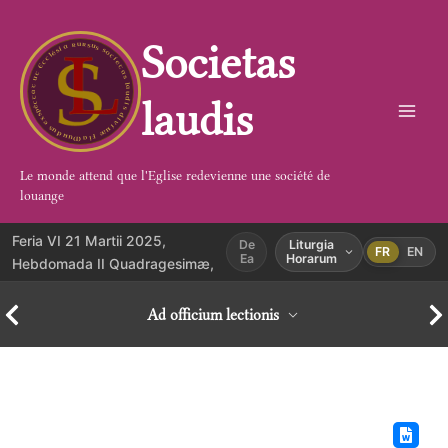
Aller
au
Societas
contenu
laudis
Le monde attend que l'Eglise redevienne une société de
louange
Feria VI 21 Martii 2025,
De
Liturgia
FR
EN
Ea
Horarum
Hebdomada II Quadragesimæ,
Ad officium lectionis