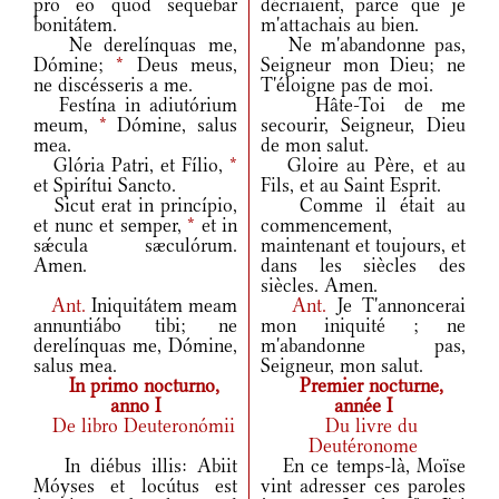
pro eo quod sequébar
décriaient, parce que je
bonitátem.
m'attachais au bien.
Ne derelínquas me,
Ne m'abandonne pas,
Dómine;
*
Deus meus,
Seigneur mon Dieu; ne
ne discésseris a me.
T'éloigne pas de moi.
Festína in adiutórium
Hâte-Toi de me
meum,
*
Dómine, salus
secourir, Seigneur, Dieu
mea.
de mon salut.
Glória Patri, et Fílio,
*
Gloire au Père, et au
et Spirítui Sancto.
Fils, et au Saint Esprit.
Sicut erat in princípio,
Comme il était au
et nunc et semper,
*
et in
commencement,
sǽcula sæculórum.
maintenant et toujours, et
Amen.
dans les siècles des
siècles. Amen.
Ant.
Iniquitátem meam
Ant.
Je T'annoncerai
annuntiábo tibi; ne
mon iniquité ; ne
derelínquas me, Dómine,
m'abandonne pas,
salus mea.
Seigneur, mon salut.
In primo nocturno,
Premier nocturne,
anno I
année I
De libro Deuteronómii
Du livre du
Deutéronome
In diébus illis: Abiit
En ce temps-là, Moïse
Móyses et locútus est
vint adresser ces paroles