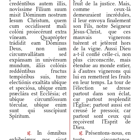
credéntibus autem illis,
fruit de la justice. Mais,
novíssime Fílium suum
comme ceux-là
misit Dóminum nostrum
demeuraient incrédules,
Iesum Christum, quem
il leur envoya finalement
cum occidíssent mali
son Fils, notre Seigneur
colóni proiecérunt extra
Jésus-Christ, que ces
víneam. Quaprópter
mauvais vignerons
trádidit eam Dóminus
tuèrent et jetèrent hors
Deus, non iam
de la vigne. Aussi Dieu
circumvallátam sed
a-t-il confié celle-ci, non
expánsam in univérsum
plus circonscrite, mais
mundum, áliis colónis
étendue au monde entier,
reddéntibus fructus
à d'autres vignerons qui
tempóribus suis, turre
lui en remettent les fruits
electiónis exaltáta ubíque
en leur temps. La tour de
et speciósa, ubíque enim
l'élection se dresse
præclára est Ecclésia; et
partout dans son éclat,
ubíque circumfóssum
car partout resplendit
tórcular, ubíque enim
l'Église; partout aussi est
sunt qui suscípiunt
creusé le pressoir, car
Spíritum.
partout sont ceux qui
reçoivent l'Esprit de
Dieu.
In ómnibus
Présentons-nous, en
r.
r.
exhibeámus nos sicut
toute circonstance,