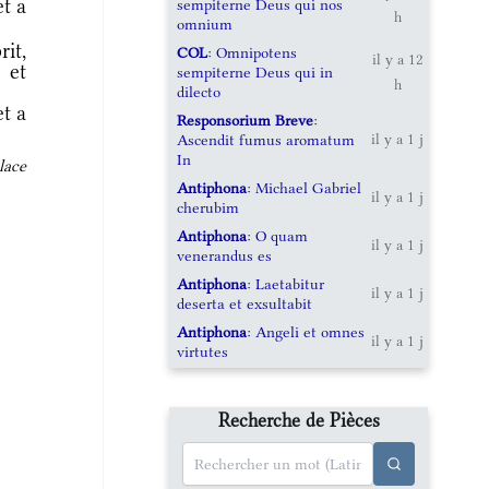
et a
sempiterne Deus qui nos
h
omnium
it,
COL
: Omnipotens
il y a 12
 et
sempiterne Deus qui in
h
dilecto
et a
Responsorium Breve
:
Ascendit fumus aromatum
il y a 1 j
In
lace
Antiphona
: Michael Gabriel
il y a 1 j
cherubim
Antiphona
: O quam
il y a 1 j
venerandus es
Antiphona
: Laetabitur
il y a 1 j
deserta et exsultabit
Antiphona
: Angeli et omnes
il y a 1 j
virtutes
Recherche de Pièces