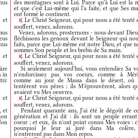
anus
des montagnes sont à Lui. Parce qu'à Lui est la m
et que c'est Lui-même qui l'a faite, et que Ses m
ont formé le continent.
 et
Le Christ Seigneur, qui pour nous a été tenté 
r.
souffert, venez, adorons.
mus
Venez, adorons, prosternons - nous devant Dieu,
eus
fléchissons les genoux devant le Seigneur qui nou
nus
faits, parce que Lui-même est notre Dieu, et que 
sommes Son peuple et les brebis de Sa main.
 et
Le Christ Seigneur, qui pour nous a été tenté 
r.
souffert, venez, adorons.
áre
Si seulement aujourd'hui, vous entendiez Sa vo
 in
n'endurcissez pas vos coeurs, comme à Méri
ri:
comme au jour de Massa dans le désert, où
tentèrent vos pères ; ils M'éprouvèrent, alors qu
avaient vu Mes oeuvres.
 et
Le Christ Seigneur, qui pour nous a été tenté 
r.
souffert, venez, adorons.
 et
Pendant quarante ans, J'ai été le dégoût de ce
non
génération et J'ai dit : ils sont un peuple erran
Non
coeur ; et eux, ils n'ont point connu Mes voies : c
pourquoi Je leur ai juré dans Ma colère, 
n'entreront pas dans Mon repos.