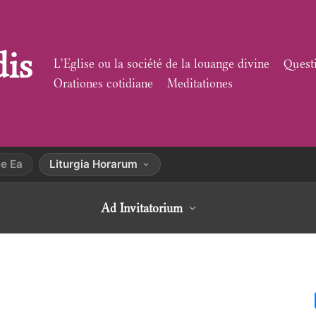
dis
L’Eglise ou la société de la louange divine
Quest
Orationes cotidiane
Meditationes
e Ea
Liturgia Horarum
Ad Invitatorium