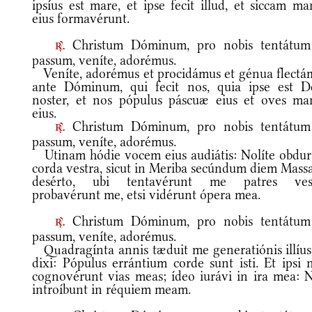
ipsíus est mare, et ipse fecit illud, et siccam m
eius formavérunt.
Christum Dóminum, pro nobis tentátum
r.
passum, veníte, adorémus.
Veníte, adorémus et procidámus et génua flectá
ante Dóminum, qui fecit nos, quia ipse est D
noster, et nos pópulus páscuæ eius et oves ma
eius.
Christum Dóminum, pro nobis tentátum
r.
passum, veníte, adorémus.
Utinam hódie vocem eius audiátis: Nolíte obdur
corda vestra, sicut in Meriba secúndum diem Massa
desérto, ubi tentavérunt me patres vest
probavérunt me, etsi vidérunt ópera mea.
Christum Dóminum, pro nobis tentátum
r.
passum, veníte, adorémus.
Quadragínta annis tæduit me generatiónis illíus,
dixi: Pópulus errántium corde sunt isti. Et ipsi 
cognovérunt vias meas; ídeo iurávi in ira mea: 
introíbunt in réquiem meam.