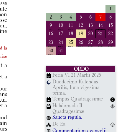
sse
ute
1
mon
2
3
4
5
6
7
8
sse
9
10
11
12
13
14
15
ion,
ine
16
17
18
19
20
22
21
23
24
25
26
27
28
29
d la
30
31
rise
t a
ORDO
Feria VI 21 Martii 2025
et a
Duodecimo Kalendas
Aprilis, luna vigesima
our
prima.
ans
Tempus Quadragesimæ
ui.
et a
Hebdomada II
Quadragesimæ
Sancta regula.
and
ain
De Ea.
eurs
Commentarium evangelii.