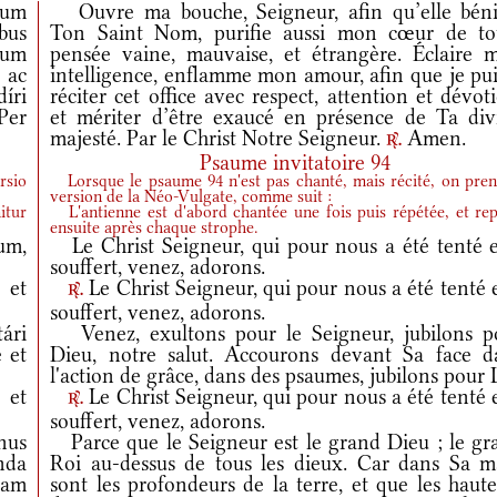
dum
Ouvre ma bouche, Seigneur, afin qu’elle béni
bus
Ton Saint Nom, purifie aussi mon cœur de to
ctum
pensée vaine, mauvaise, et étrangère. Éclaire 
 ac
intelligence, enflamme mon amour, afin que je pui
íri
réciter cet office avec respect, attention et dévot
Per
et mériter d’être exaucé en présence de Ta div
majesté. Par le Christ Notre Seigneur.
Amen.
r.
Psaume invitatoire 94
rsio
Lorsque le psaume 94 n'est pas chanté, mais récité, on pren
version de la Néo-Vulgate, comme suit :
itur
L'antienne est d'abord chantée une fois puis répétée, et rep
ensuite après chaque strophe.
um,
Le Christ Seigneur, qui pour nous a été tenté e
souffert, venez, adorons.
 et
Le Christ Seigneur, qui pour nous a été tenté 
r.
souffert, venez, adorons.
ári
Venez, exultons pour le Seigneur, jubilons p
 et
Dieu, notre salut. Accourons devant Sa face d
l'action de grâce, dans des psaumes, jubilons pour L
 et
Le Christ Seigneur, qui pour nous a été tenté 
r.
souffert, venez, adorons.
nus
Parce que le Seigneur est le grand Dieu ; le gr
nda
Roi au-dessus de tous les dieux. Car dans Sa m
iam
sont les profondeurs de la terre, et que les haut