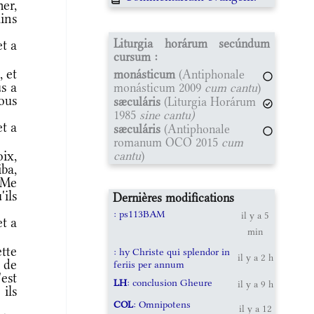
er,
ains
Liturgia horárum secúndum
et a
cursum :
 et
monásticum
(Antiphonale
s a
monásticum 2009
cum cantu
)
nous
sæculáris
(Liturgia Horárum
1985
sine cantu)
et a
sæculáris
(Antiphonale
romanum OCO 2015
cum
ix,
cantu
)
ba,
 Me
'ils
Dernières modifications
: ps113BAM
il y a 5
et a
min
tte
: hy Christe qui splendor in
il y a 2 h
t de
feriis per annum
'est
LH
: conclusion Gheure
il y a 9 h
ils
COL
: Omnipotens
il y a 12