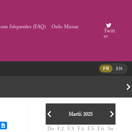
ions fréquentes (FAQ)
Ordo Missae
Twitt
er
FR
EN
Martii 2025
Do
F.2
F.3
F.4
F.5
F.6
Sa