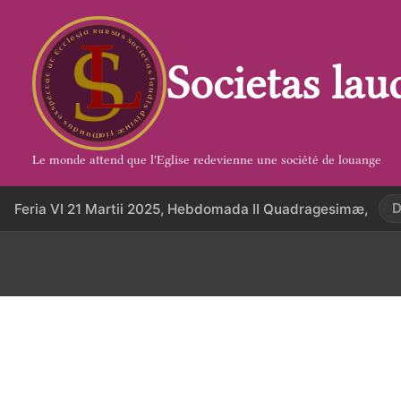
Aller
au
contenu
Societas lau
Le monde attend que l'Eglise redevienne une société de louange
D
Feria VI 21 Martii 2025, Hebdomada II Quadragesimæ,