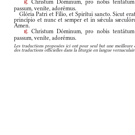
Christum Dóminum, pro nobis tentátum
r.
passum, veníte, adorémus.
Glória Patri et Fílio, et Spirítui sancto. Sicut era
princípio et nunc et semper et in sǽcula sæculór
Amen.
Christum Dóminum, pro nobis tentátum
r.
passum, veníte, adorémus.
Les traductions proposées ici ont pour seul but une meilleure c
des traductions officielles dans la liturgie en langue vernaculai