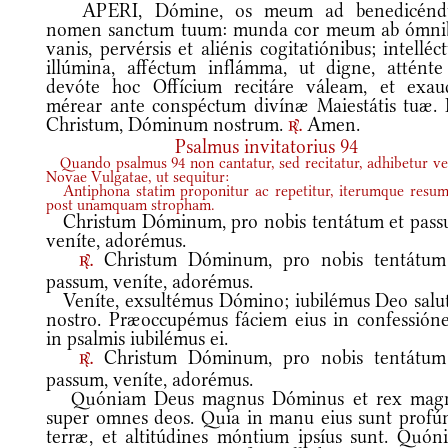
APERI, Dómine, os meum ad benedicén
nomen sanctum tuum: munda cor meum ab ómni
vanis, pervérsis et aliénis cogitatiónibus; intellé
illúmina, afféctum inflámma, ut digne, atténte
devóte hoc Offícium recitáre váleam, et exaud
mérear ante conspéctum divínæ Maiestátis tuæ. 
Christum, Dóminum nostrum.
Amen.
r.
Psalmus invitatorius 94
Quando psalmus 94 non cantatur, sed recitatur, adhibetur ve
Novae Vulgatae, ut sequitur:
Antiphona statim proponitur ac repetitur, iterumque resum
post unamquam stropham.
Christum Dóminum, pro nobis tentátum et pass
veníte, adorémus.
Christum Dóminum, pro nobis tentátum
r.
passum, veníte, adorémus.
Veníte, exsultémus Dómino; iubilémus Deo salut
nostro. Præoccupémus fáciem eius in confessióne
in psalmis iubilémus ei.
Christum Dóminum, pro nobis tentátum
r.
passum, veníte, adorémus.
Quóniam Deus magnus Dóminus et rex mag
super omnes deos. Quia in manu eius sunt profú
terræ, et altitúdines móntium ipsíus sunt. Quón