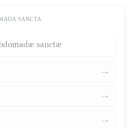
MADA SANCTA
hebdomadæ sanctæ
→
→
→