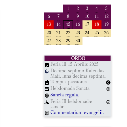
1
2
3
4
5
6
7
8
9
10
11
12
13
14
16
17
18
19
15
20
21
22
23
24
25
26
27
28
29
30
ORDO
Feria III 15 Aprilis 2025
Decimo septimo Kalendas
Maii, luna decima septima.
Tempus passionis
Hebdomada Sancta
Sancta regula.
Feria III hebdomadæ
sanctæ.
Commentarium evangelii.