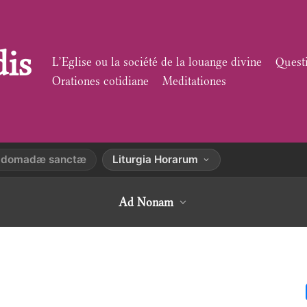
dis
L’Eglise ou la société de la louange divine
Quest
Orationes cotidiane
Meditationes
hebdomadæ sanctæ
Liturgia Horarum
Ad Nonam