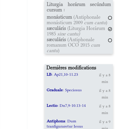
Liturgia horárum secúndum
cursum :
monásticum
(Antiphonale
monásticum 2009
cum cantu
)
sæculáris
(Liturgia Horárum
1985
sine cantu)
sæculáris
(Antiphonale
romanum OCO 2015
cum
cantu
)
Dernières modifications
LB
: Ap21,10-11.23
il y a 8
min
Graduale
: Speciosus
il y a 8
min
Lectio
: Dn7,9-10.13-14
il y a 8
min
Antiphona
: Dum
il y a 9
tranfiguraretur Iesus
min