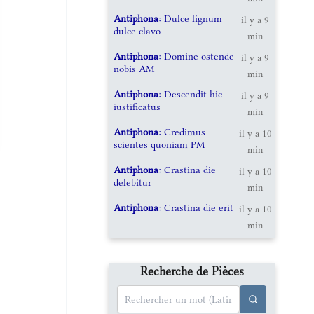
Antiphona
: Dulce lignum
il y a 9
dulce clavo
min
Antiphona
: Domine ostende
il y a 9
nobis AM
min
Antiphona
: Descendit hic
il y a 9
iustificatus
min
Antiphona
: Credimus
il y a 10
scientes quoniam PM
min
Antiphona
: Crastina die
il y a 10
delebitur
min
Antiphona
: Crastina die erit
il y a 10
min
Recherche de Pièces