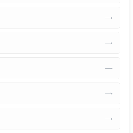
→
→
→
→
→