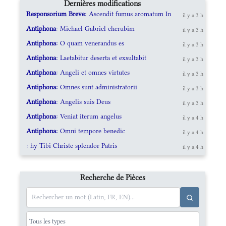
Dernières modifications
Responsorium Breve
: Ascendit fumus aromatum In
il y a 3 h
Antiphona
: Michael Gabriel cherubim
il y a 3 h
Antiphona
: O quam venerandus es
il y a 3 h
Antiphona
: Laetabitur deserta et exsultabit
il y a 3 h
Antiphona
: Angeli et omnes virtutes
il y a 3 h
Antiphona
: Omnes sunt administratorii
il y a 3 h
Antiphona
: Angelis suis Deus
il y a 3 h
Antiphona
: Veniat iterum angelus
il y a 4 h
Antiphona
: Omni tempore benedic
il y a 4 h
: hy Tibi Christe splendor Patris
il y a 4 h
Recherche de Pièces