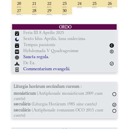
20
21
22
23
24
25
26
27
28
29
30
ORDO
Feria III 8 Aprilis 2025
Sexto Idus Aprilis, luna undecima.
Tempus passionis
Hebdomada V Quadragesimæ
Sancta regula.
De Ea.
Commentarium evangelii.
Liturgia horárum secúndum cursum :
monásticum
(Antiphonale monásticum 2009
cum
cantu
)
sæculáris
(Liturgia Horárum 1985
sine cantu)
sæculáris
(Antiphonale romanum OCO 2015
cum
cantu
)