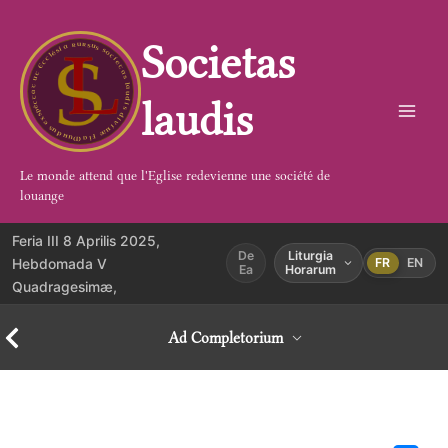
Aller
au
Societas
contenu
laudis
Le monde attend que l'Eglise redevienne une société de
louange
Feria III 8 Aprilis 2025,
De
Liturgia
Hebdomada V
FR
EN
Ea
Horarum
Quadragesimæ,
Ad Completorium