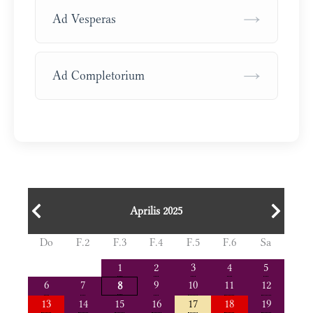
→
Ad Vesperas
→
Ad Completorium
Aprilis 2025
Do
F.2
F.3
F.4
F.5
F.6
Sa
1
2
3
4
5
6
7
9
10
11
12
8
13
14
15
16
17
18
19