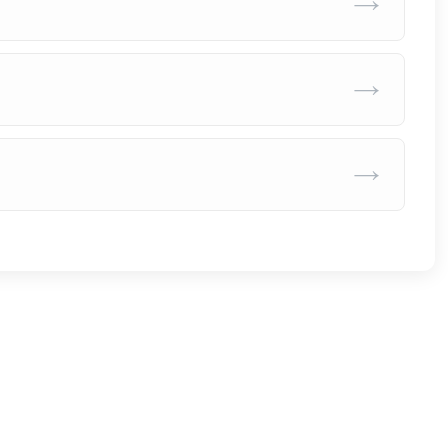
→
→
→