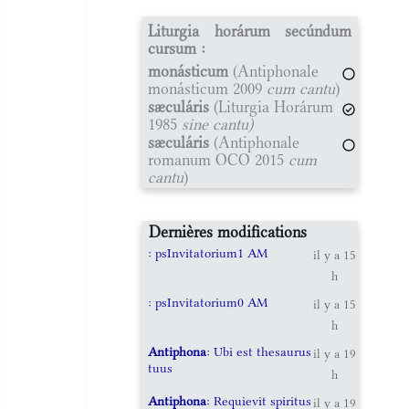
Liturgia horárum secúndum
cursum :
monásticum
(Antiphonale
monásticum 2009
cum cantu
)
sæculáris
(Liturgia Horárum
1985
sine cantu)
sæculáris
(Antiphonale
romanum OCO 2015
cum
cantu
)
Dernières modifications
: psInvitatorium1 AM
il y a 15
h
: psInvitatorium0 AM
il y a 15
h
Antiphona
: Ubi est thesaurus
il y a 19
tuus
h
Antiphona
: Requievit spiritus
il y a 19