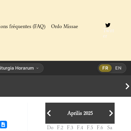
ions fréquentes (FAQ)
Ordo Missae
Twitt
er
iturgia Horarum
FR
EN
Aprilis 2025
Do
F.2
F.3
F.4
F.5
F.6
Sa