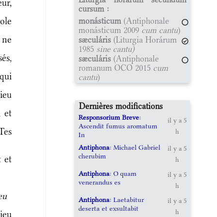
ur,
cursum :
ole
monásticum
(Antiphonale
monásticum 2009
cum cantu
)
e ne
sæculáris
(Liturgia Horárum
1985
sine cantu)
és,
sæculáris
(Antiphonale
romanum OCO 2015
cum
qui
cantu
)
lieu
Dernières modifications
 et
Responsorium Breve
:
il y a 5
Ascendit fumus aromatum
Tes
h
In
Antiphona
: Michael Gabriel
il y a 5
cherubim
 et
h
Antiphona
: O quam
il y a 5
venerandus es
h
eu
Antiphona
: Laetabitur
il y a 5
deserta et exsultabit
h
Dieu