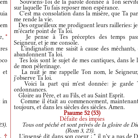
pem
Souviens-Toi de la parole donnée à Ton servite
sur laquelle Tu fais reposer mon espérance.
uia
C'est ma consolation dans la misère, que Ta par
me rende la vie.
tem
Des orgueilleux me prodiguent leurs railleries: j
m'écarte point de Ta loi.
e,
*
Je pense à Tes préceptes des temps pass
Seigneur, et je me console.
res
L'indignation me saisit à cause des méchants, 
abandonnent Ta loi.
oco
Tes lois sont le sujet de mes cantiques, dans le 
de mon pèlerinage.
et
La nuit je me rappelle Ton nom, le Seigneur,
j'observe Ta loi.
Voici la part qui m'est donnée: je garde 
ordonnances.
Gloire au Père, et au Fils, et au Saint Esprit.
 in
Comme il était au commencement, maintenant
toujours, et dans les siècles des siècles. Amen.
Psaume 52 (53)
Défaite des impies
3).
Tous ont péché et sont privés de la gloire de Di
(Rom 3, 23).
».
†
L'insensé dit dans son coeur : " il n'y a pas de 