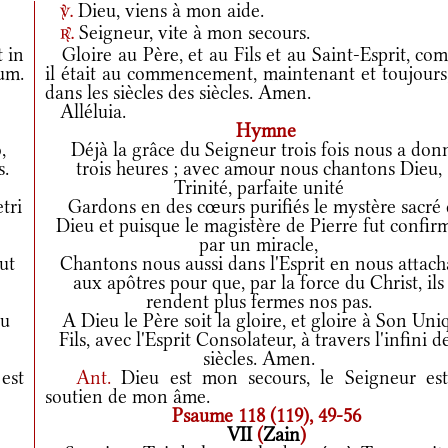
Dieu, viens à mon aide.
v.
Seigneur, vite à mon secours.
r.
t in
Gloire au Père, et au Fils et au Saint-Esprit, co
rum.
il était au commencement, maintenant et toujours,
dans les siècles des siècles. Amen.
Alléluia.
Hymne
,
Déjà la grâce du Seigneur trois fois nous a don
s.
trois heures ; avec amour nous chantons Dieu,
Trinité, parfaite unité
tri
Gardons en des cœurs purifiés le mystère sacré 
Dieu et puisque le magistère de Pierre fut confir
par un miracle,
ut
Chantons nous aussi dans l'Esprit en nous attach
aux apôtres pour que, par la force du Christ, ils
rendent plus fermes nos pas.
tu
A Dieu le Père soit la gloire, et gloire à Son Uni
Fils, avec l'Esprit Consolateur, à travers l'infini d
siècles. Amen.
est
Ant.
Dieu est mon secours, le Seigneur est
soutien de mon âme.
Psaume 118 (119), 49-56
VII
(
Zain
)