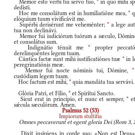
Memor esto verbi tui servo tuo,
*
in quo mihi s
dedísti.
Hoc me consolátum est in humiliatióne mea,
*
q
elóquium tuum vivificávit me.
Supérbi derisérunt me veheménter;
*
a lege au
tua non declinávi.
Memor fui iudiciórum tuórum a sæculo, Dómin
et consolátus sum.
Indignátio ténuit me
*
propter peccató
derelinquéntes legem tuam.
Cántica factæ sunt mihi iustificatiónes tuæ
*
in l
peregrinatiónis meæ.
Memor fui nocte nóminis tui, Dómine,
*
custódiam legem tuam.
Hoc factum est mihi,
*
quia mandáta tua servávi.
Glória Patri, et Fílio,
*
et Spirítui Sancto.
Sicut erat in princípio, et nunc et semper,
*
et
sǽcula sæculórum. Amen.
Psalmus 52 (53)
Impiorum stultitia
Omnes peccaverunt et egent gloria Dei (Rom 3, 2
Dixit insípiens in corde suo: «Non est Deus