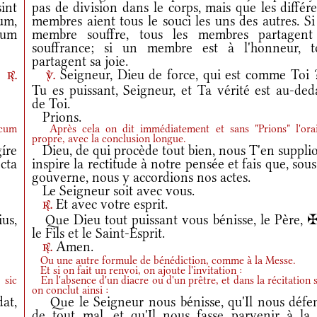
int
pas de division dans le corps, mais que les différ
um,
membres aient tous le souci les uns des autres. S
num
membre souffre, tous les membres partagent
souffrance; si un membre est à l'honneur, t
partagent sa joie.
i?
Seigneur, Dieu de force, qui est comme Toi
r.
v.
Tu es puissant, Seigneur, et Ta vérité est au-ded
de Toi.
Prions.
 cum
Après cela on dit immédiatement et sans "Prions" l'ora
propre, avec la conclusion longue.
íre
Dieu, de qui procède tout bien, nous T'en supplio
cta
inspire la rectitude à notre pensée et fais que, sou
gouverne, nous y accordions nos actes.
Le Seigneur soit avec vous.
Et avec votre esprit.
r.
us,
Que Dieu tout puissant vous bénisse, le Père, ✠
le Fils et le Saint-Esprit.
Amen.
r.
Ou une autre formule de bénédiction, comme à la Messe.
Et si on fait un renvoi, on ajoute l'invitation :
 sic
En l'absence d'un diacre ou d'un prêtre, et dans la récitation s
on conclut ainsi :
at,
Que le Seigneur nous bénisse, qu'Il nous défe
de tout mal, et qu'Il nous fasse parvenir à la 