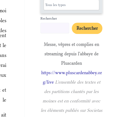
moi
Rechercher
oles
Rechercher
des
ent
Messe, vêpres et complies en
 le
streaming depuis l'abbaye de
ans
Pluscarden
erai
https://www.pluscardenabbey.or
eux
g/live
L'ensemble des textes et
 et
des partitions chantés par les
 le
moines est en conformité avec
les éléments publiés sur Societas
 ait