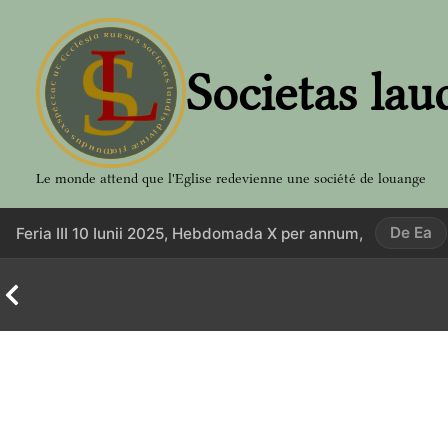
Aller
au
contenu
Societas lau
Le monde attend que l'Eglise redevienne une société de louange
De Ea
Feria III 10 Iunii 2025, Hebdomada X per annum,