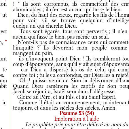
on
! " Ils sont corrompus, ils commettent des cri
abominables ; il n'en est aucun qui fasse le bien.
*
ut
Dieu, du haut des cieux, regarde les fils de l'ho
pour voir s'il se trouve quelqu'un d'intellige
quelqu'un qui cherche Dieu.
est
Tous sont égarés, tous sont pervertis ; il n'en 
aucun qui fasse le bien, pas même un seul.
m,
*
N'ont-ils pas de connaissance ceux qui commett
l'iniquité ? Ils dévorent mon peuple comme 
mangent du pain,
unt
ils n'invoquent point Dieu ! Ils trembleront tou
coup d'épouvante, sans qu'il y ait sujet d'épouvante
 te
car Dieu a dispersé les os de celui qui camp
s.
contre toi ; tu les a confondus, car Dieu les a rejeté
um
Oh ! puisse venir de Sion la délivrance d'Israë
bit
Quand Dieu ramènera les captifs de Son peup
Jacob se réjouira, Israël sera dans l'allégresse.
Gloire au Père, et au Fils, et au Saint Esprit.
 in
Comme il était au commencement, maintenant
toujours, et dans les siècles des siècles. Amen.
Psaume 53 (54)
Imploration à l'aide
Le prophète prie pour être délivré au nom du