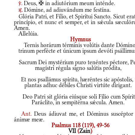
Deus, ✠ in adiutórium meum inténde.
v.
Dómine, ad adiuvándum me festína.
r.
Glória Patri, et Fílio, et Spirítui Sancto. Sicut era
princípio, et nunc et semper, et in sǽcula sæculó
Amen.
Allelúia.
Hymnus
Ternis horárum términis volútis dante Dómino
trinum perfécte et únicum ipsum devóti psállimu
Sacrum Dei mystérium puro tenéntes péctore, Pe
magístri régula signo salútis pródita,
Et nos psallámus spíritu, hæréntes sic apóstolis, 
plantas adhuc débiles Christi virtúte dírigant.
Deo Patri sit glória eiúsque soli Fílio cum Spíri
Paráclito, in sempitérna sǽcula. Amen.
Ant.
Deus ádiuvat me, et Dóminus suscéptor 
ánimæ meæ.
Psalmus 118 (119), 49-56
VII
(
Zain
)