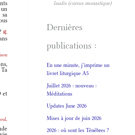
ents
laudis (cursus monastique)
i un
 sa
ous
Dernières
 ?
r.
ans
publications :
ison
ns,
En une minute, j’imprime un
s Ta
livret liturgique A5
Juillet 2026 : nouveau :
 et
Méditations
Updates June 2026
Mises à jour de juin 2026
eul,
nde
2026 : où sont les Ténèbres ?
vie