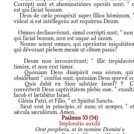
Corrúpti sunt et abominatiónes operáti sunt;
*
n
est qui fáciat bonum.
Deus de cælo prospéxit super fílios hóminum,
vídeat si est intéllegens aut requírens Deum.
Omnes declinavérunt, simul corrúpti sunt;
*
non 
qui fáciat bonum, non est usque ad unum.
Nonne scient omnes, qui operántur iniquitáte
qui dévorant plebem meam ut cibum panis?
Deum non invocavérunt;
*
illic trepidavér
timóre, et non erat timor.
Quóniam Deus dissipávit ossa eórum, qui
obsidébant
*
confúsi sunt, quóniám Deus sprevit eo
Quis dabit ex Sion salutáre Israel?
†
C
convérterit Deus captivitátem plebis suæ,
*
exsultá
Iacob et lætábitur Israel.
Glória Patri, et Fílio,
*
et Spirítui Sancto.
Sicut erat in princípio, et nunc et semper,
*
et
sǽcula sæculórum. Amen.
Psalmus 53 (54)
Imploratio auxilii
Orat propheta, ut in nomine Domini a