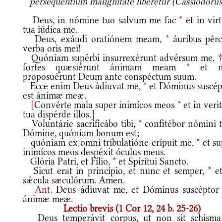
persequentium malignitate liberetur (Cassiodorus
Deus, in nómine tuo salvum me fac
*
et in vir
tua iúdica me.
Deus, exáudi oratiónem meam,
*
áuribus pérc
verba oris mei!
Quóniam supérbi insurrexérunt advérsum me,
fortes quæsiérunt ánimam meam
*
et n
proposuérunt Deum ante conspéctum suum.
Ecce enim Deus ádiuvat me,
*
et Dóminus suscép
est ánimæ meæ.
[
Convérte mala super inimícos meos
*
et in veri
tua dispérde illos.
]
Voluntárie sacrificábo tibi,
*
confitébor nómini t
Dómine, quóniam bonum est;
quóniam ex omni tribulatióne erípuit me,
*
et su
inimícos meos despéxit óculus meus.
Glória Patri, et Fílio,
*
et Spirítui Sancto.
Sicut erat in princípio, et nunc et semper,
*
et
sǽcula sæculórum. Amen.
Ant.
Deus ádiuvat me, et Dóminus suscéptor 
ánimæ meæ.
Lectio brevis (1 Cor 12, 24 b. 25-26)
Deus temperávit corpus, ut non sit schisma