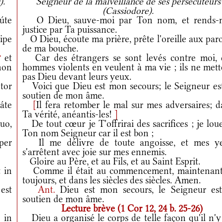
).
Seigneur de la malveillance de ses persécuteurs
(Cassiodore).
túte
O Dieu, sauve-moi par Ton nom, et rends-
justice par Ta puissance.
ipe
O Dieu, écoute ma prière, prête l'oreille aux par
de ma bouche.
†
et
Car des étrangers se sont levés contre moi, 
on
hommes violents en veulent à ma vie ; ils ne mett
pas Dieu devant leurs yeux.
tor
Voici que Dieu est mon secours; le Seigneur est
soutien de mon âme.
táte
[
Il fera retomber le mal sur mes adversaires; d
Ta vérité, anéantis-les!
]
uo,
De tout cœur je T'offrirai des sacrifices ; je lou
Ton nom Seigneur car il est bon ;
per
Il me délivre de toute angoisse, et mes y
s'arrêtent avec joie sur mes ennemis.
Gloire au Père, et au Fils, et au Saint Esprit.
 in
Comme il était au commencement, maintenant
toujours, et dans les siècles des siècles. Amen.
est
Ant.
Dieu est mon secours, le Seigneur est
soutien de mon âme.
Lecture brève (1 Cor 12, 24 b. 25-26)
 in
Dieu a organisé le corps de telle façon qu'il n'y