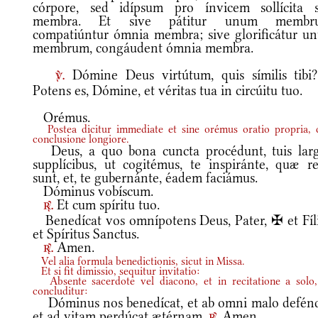
córpore, sed idípsum pro ínvicem sollícita s
membra. Et sive pátitur unum membr
compatiúntur ómnia membra; sive glorificátur u
membrum, congáudent ómnia membra.
Dómine Deus virtútum, quis símilis tib
v.
Potens es, Dómine, et véritas tua in circúitu tuo.
Orémus.
Postea dicitur immediate et sine orémus oratio propria,
conclusione longiore.
Deus, a quo bona cuncta procédunt, tuis larg
supplícibus, ut cogitémus, te inspiránte, quæ re
sunt, et, te gubernánte, éadem faciámus.
Dóminus vobíscum.
Et cum spíritu tuo.
r.
Benedícat vos omnípotens Deus, Pater, ✠ et Fíli
et Spíritus Sanctus.
Amen.
r.
Vel alia formula benedictionis, sicut in Missa.
Et si fit dimissio, sequitur invitatio:
Absente sacerdote vel diacono, et in recitatione a solo,
concluditur:
Dóminus nos benedícat, et ab omni malo defénd
et ad vitam perdúcat ætérnam.
Amen.