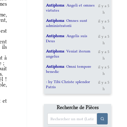
mes
Antiphona
: Angeli et omnes
il y a 5
virtutes
h
mme,
nt,
Antiphona
: Omnes sunt
il y a 5
administratorii
h
est
Antiphona
: Angelis suis
il y a 5
Deus
ent
h
ils
Antiphona
: Veniat iterum
il y a 5
angelus
t à
h
 ;
Antiphona
: Omni tempore
il y a 5
ait
benedic
s.
h
l !
: hy Tibi Christe splendor
il y a 5
le,
Patris
h
 et
Recherche de Pièces