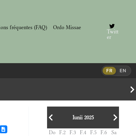
ions fréquentes (FAQ)
Ordo Missae
Twitt
er
FR
EN
Iunii 2025
Do
F.2
F.3
F.4
F.5
F.6
Sa