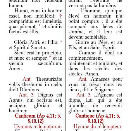
ætérnum non vidébunt
durant l’éternité ne
lumen.
verront pas la lumière.
Homo, cum in honóre
L’homme, quoique
esset, non intelléxit;
†
élevé en honneur, n’a
comparátus est iuméntis,
point compris ; il a été
quæ péreunt,
*
et símilis
comparé aux bêtes de
factus est illis.
somme, et il leur est
devenu semblable.
Glória Patri, et Fílio,
*
Gloire au Père, et au
et Spirítui Sancto.
Fils, et au Saint Esprit.
Sicut erat in princípio,
Comme il était au
et nunc et semper,
*
et in
commencement,
sǽcula sæculórum.
maintenant et toujours, et
Amen.
dans les siècles des
siècles. Amen.
Ant.
Thesaurizáte
Ant.
Amassez pour
vobis thesáuros in cælo,
vous un trésor dans les
dicit Dóminus.
cieux, dit le Seigneur.
Ant.
3.
Dignus est
Ant.
3.
L'Agneau est
Agnus, qui occísus est,
digne, Lui qui a été
accípere glóriam et
immolé, de recevoir
honórem.
gloire et honneur.
Canticum (Ap 4,11; 5,
Cantique (Ap 4,11; 5,
9.10.12)
9.10.12)
Hymnus redemptorum
Hymne du rédempteur