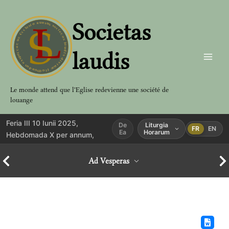
Aller
au
Societas
contenu
laudis
Le monde attend que l'Eglise redevienne une société de
louange
Feria III 10 Iunii 2025,
De
Liturgia
FR
EN
Ea
Horarum
Hebdomada X per annum,
Ad Vesperas