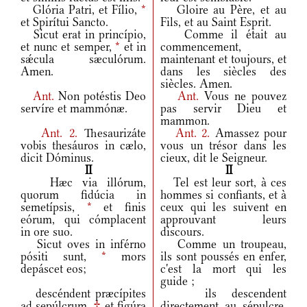
Glória Patri, et Fílio,
*
Gloire au Père, et au
et Spirítui Sancto.
Fils, et au Saint Esprit.
Sicut erat in princípio,
Comme il était au
et nunc et semper,
*
et in
commencement,
sǽcula sæculórum.
maintenant et toujours, et
Amen.
dans les siècles des
siècles. Amen.
Ant.
Non potéstis Deo
Ant.
Vous ne pouvez
servíre et mammónæ.
pas servir Dieu et
mammon.
Ant.
2.
Thesaurizáte
Ant.
2.
Amassez pour
vobis thesáuros in cælo,
vous un trésor dans les
dicit Dóminus.
cieux, dit le Seigneur.
II
II
Hæc via illórum,
Tel est leur sort, à ces
quorum fidúcia in
hommes si confiants, et à
semetípsis,
*
et finis
ceux qui les suivent en
eórum, qui cómplacent
approuvant leurs
in ore suo.
discours.
Sicut oves in inférno
Comme un troupeau,
pósiti sunt,
*
mors
ils sont poussés en enfer,
depáscet eos;
c'est la mort qui les
guide ;
descéndent præcípites
ils descendent
ad sepúlcrum,
†
et figúra
directement au sépulcre,