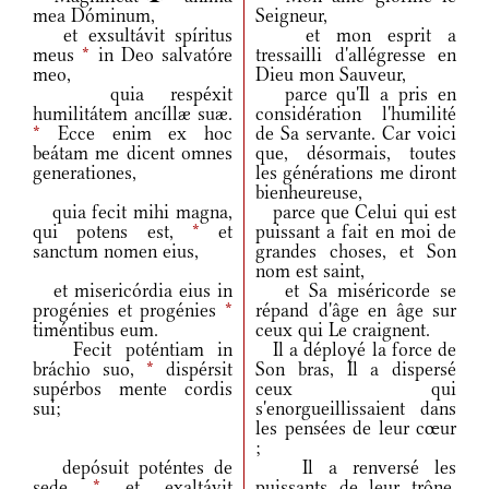
mea Dóminum,
Seigneur,
et exsultávit spíritus
et mon esprit a
meus
*
in Deo salvatóre
tressailli d'allégresse en
meo,
Dieu mon Sauveur,
quia respéxit
parce qu'Il a pris en
humilitátem ancíllæ suæ.
considération l'humilité
*
Ecce enim ex hoc
de Sa servante. Car voici
beátam me dicent omnes
que, désormais, toutes
generationes,
les générations me diront
bienheureuse,
quia fecit mihi magna,
parce que Celui qui est
qui potens est,
*
et
puissant a fait en moi de
sanctum nomen eius,
grandes choses, et Son
nom est saint,
et misericórdia eius in
et Sa miséricorde se
progénies et progénies
*
répand d'âge en âge sur
timéntibus eum.
ceux qui Le craignent.
Fecit poténtiam in
Il a déployé la force de
bráchio suo,
*
dispérsit
Son bras, Il a dispersé
supérbos mente cordis
ceux qui
sui;
s'enorgueillissaient dans
les pensées de leur cœur
;
depósuit poténtes de
Il a renversé les
sede
*
et exaltávit
puissants de leur trône,