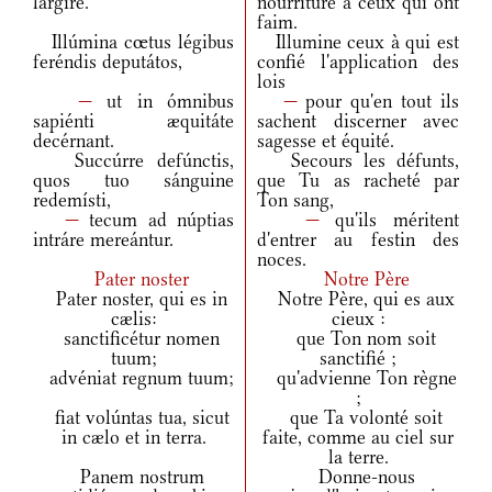
largíre.
nourriture à ceux qui ont
faim.
Illúmina cœtus légibus
Illumine ceux à qui est
feréndis deputátos,
confié l'application des
lois
—
ut in ómnibus
—
pour qu'en tout ils
sapiénti æquitáte
sachent discerner avec
decérnant.
sagesse et équité.
Succúrre defúnctis,
Secours les défunts,
quos tuo sánguine
que Tu as racheté par
redemísti,
Ton sang,
—
tecum ad núptias
—
qu'ils méritent
intráre mereántur.
d'entrer au festin des
noces.
Pater noster
Notre Père
Pater noster, qui es in
Notre Père, qui es aux
cælis:
cieux :
sanctificétur nomen
que Ton nom soit
tuum;
sanctifié ;
advéniat regnum tuum;
qu'advienne Ton règne
;
fiat volúntas tua, sicut
que Ta volonté soit
in cælo et in terra.
faite, comme au ciel sur
la terre.
Panem nostrum
Donne-nous