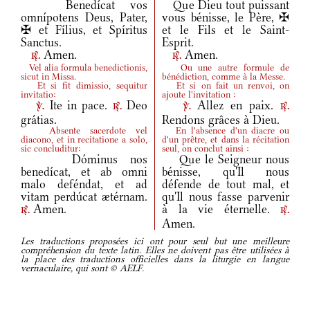
Benedícat vos
Que Dieu tout puissant
omnípotens Deus, Pater,
vous bénisse, le Père, ✠
✠ et Fílius, et Spíritus
et le Fils et le Saint-
Sanctus.
Esprit.
Amen.
Amen.
r.
r.
Vel alia formula benedictionis,
Ou une autre formule de
sicut in Missa.
bénédiction, comme à la Messe.
Et si fit dimissio, sequitur
Et si on fait un renvoi, on
invitatio:
ajoute l'invitation :
Ite in pace.
Deo
Allez en paix.
v.
r.
v.
r.
grátias.
Rendons grâces à Dieu.
Absente sacerdote vel
En l'absence d'un diacre ou
diacono, et in recitatione a solo,
d'un prêtre, et dans la récitation
sic concluditur:
seul, on conclut ainsi :
Dóminus nos
Que le Seigneur nous
benedícat, et ab omni
bénisse, qu'Il nous
malo deféndat, et ad
défende de tout mal, et
vitam perdúcat ætérnam.
qu'Il nous fasse parvenir
Amen.
à la vie éternelle.
r.
r.
Amen.
Les traductions proposées ici ont pour seul but une meilleure
compréhension du texte latin. Elles ne doivent pas être utilisées à
la place des traductions officielles dans la liturgie en langue
vernaculaire, qui sont © AELF.