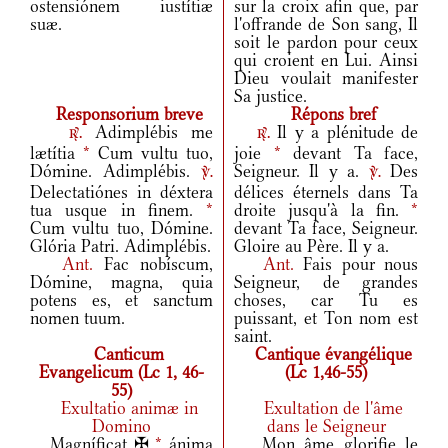
ostensiónem iustítiæ
sur la croix afin que, par
suæ.
l'offrande de Son sang, Il
soit le pardon pour ceux
qui croient en Lui. Ainsi
Dieu voulait manifester
Sa justice.
Responsorium breve
Répons bref
Adimplébis me
Il y a plénitude de
r.
r.
lætítia
*
Cum vultu tuo,
joie
*
devant Ta face,
Dómine. Adimplébis.
Seigneur. Il y a.
Des
v.
v.
Delectatiónes in déxtera
délices éternels dans Ta
tua usque in finem.
*
droite jusqu'à la fin.
*
Cum vultu tuo, Dómine.
devant Ta face, Seigneur.
Glória Patri. Adimplébis.
Gloire au Père. Il y a.
Ant.
Fac nobíscum,
Ant.
Fais pour nous
Dómine, magna, quia
Seigneur, de grandes
potens es, et sanctum
choses, car Tu es
nomen tuum.
puissant, et Ton nom est
saint.
Canticum
Cantique évangélique
Evangelicum (Lc 1, 46-
(Lc 1,46-55)
55)
Exultatio animæ in
Exultation de l'âme
Domino
dans le Seigneur
Magníficat ✠
*
ánima
Mon âme glorifie le