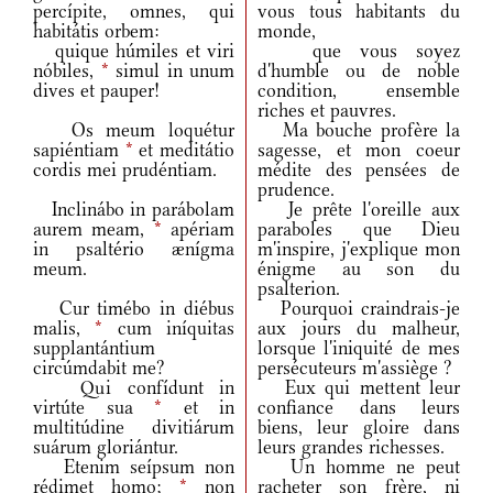
percípite, omnes, qui
vous tous habitants du
habitátis orbem:
monde,
quique húmiles et viri
que vous soyez
nóbiles,
*
simul in unum
d'humble ou de noble
dives et pauper!
condition, ensemble
riches et pauvres.
Os meum loquétur
Ma bouche profère la
sapiéntiam
*
et meditátio
sagesse, et mon coeur
cordis mei prudéntiam.
médite des pensées de
prudence.
Inclinábo in parábolam
Je prête l'oreille aux
aurem meam,
*
apériam
paraboles que Dieu
in psaltério ænígma
m'inspire, j'explique mon
meum.
énigme au son du
psalterion.
Cur timébo in diébus
Pourquoi craindrais-je
malis,
*
cum iníquitas
aux jours du malheur,
supplantántium
lorsque l'iniquité de mes
circúmdabit me?
persécuteurs m'assiège ?
Qui confídunt in
Eux qui mettent leur
virtúte sua
*
et in
confiance dans leurs
multitúdine divitiárum
biens, leur gloire dans
suárum gloriántur.
leurs grandes richesses.
Etenim seípsum non
Un homme ne peut
rédimet homo;
*
non
racheter son frère, ni