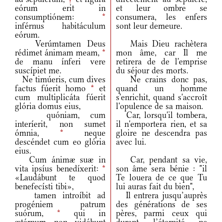
eórum erit in
et leur ombre se
consumptiónem:
*
consumera, les enfers
inférnus habitáculum
sont leur demeure.
eórum.
Verúmtamen Deus
Mais Dieu rachètera
rédimet ánimam meam,
*
mon âme, car Il me
de manu ínferi vere
retirera de de l'emprise
suscípiet me.
du séjour des morts.
Ne timúeris, cum dives
Ne crains donc pas,
factus fúerit homo
*
et
quand un homme
cum multiplicáta fúerit
s'enrichit, quand s'accroît
glória domus eius,
l'opulence de sa maison.
quóniam, cum
Car, lorsqu'il tombera,
interíerit, non sumet
il n'emportera rien, et sa
ómnia,
*
neque
gloire ne descendra pas
descéndet cum eo glória
avec lui.
eius.
Cum ánimæ suæ in
Car, pendant sa vie,
vita ipsíus benedíxerit:
*
son âme sera bénie : "il
«Laudábunt te quod
Te louera de ce que Tu
benefecísti tibi»,
lui auras fait du bien",
tamen introíbit ad
Il entrera jusqu’auprès
progéniem patrum
des générations de ses
suórum,
*
qui in
pères, parmi ceux qui