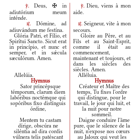
Deus, ✠ in
Dieu, viens à mon
v.
v.
adiutórium meum
aide.
inténde.
Dómine, ad
Seigneur, vite à mon
r.
r.
adiuvándum me festína.
secours.
Glória Patri, et Fílio, et
Gloire au Père, et au
Spirítui Sancto. Sicut erat
Fils et au Saint-Esprit,
in princípio, et nunc et
comme il était au
semper, et in sǽcula
commencement,
sæculórum. Amen.
maintenant et toujours, et
dans les siècles des
siècles. Amen.
Allelúia.
Alléluia.
Hymnus
Hymnus
Sator princépsque
Créateur et Maître des
témporum, clarum diem
temps, Tu fixes l'ordre
labóribus noctémque qui
qui distingue, pour le
sopóribus fixo distínguis
travail, le jour qui luit, et
órdine,
la nuit pour notre
sommeil.
Mentem tu castam
Daigne conduire l'âme
dírige, obscúra ne
pure, que le silence de la
siléntia ad dira cordis
nuit, n'expose nos cœurs
vúlnera telis patéscant
au Jaloux qui veut les