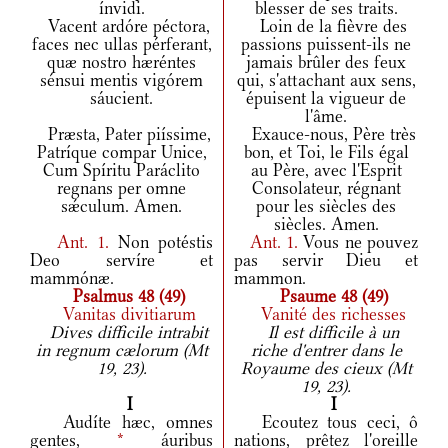
ínvidi.
blesser de ses traits.
Vacent ardóre péctora,
Loin de la fièvre des
faces nec ullas pérferant,
passions puissent-ils ne
quæ nostro hæréntes
jamais brûler des feux
sénsui mentis vigórem
qui, s'attachant aux sens,
sáucient.
épuisent la vigueur de
l'âme.
Præsta, Pater piíssime,
Exauce-nous, Père très
Patríque compar Unice,
bon, et Toi, le Fils égal
Cum Spíritu Paráclito
au Père, avec l'Esprit
regnans per omne
Consolateur, régnant
sǽculum. Amen.
pour les siècles des
siècles. Amen.
Ant.
1.
Non potéstis
Ant.
1.
Vous ne pouvez
Deo servíre et
pas servir Dieu et
mammónæ.
mammon.
Psalmus 48 (49)
Psaume 48 (49)
Vanitas divitiarum
Vanité des richesses
Dives difficile intrabit
Il est difficile à un
in regnum cælorum (Mt
riche d'entrer dans le
19, 23).
Royaume des cieux (Mt
19, 23).
I
I
Audíte hæc, omnes
Ecoutez tous ceci, ô
gentes,
*
áuribus
nations, prêtez l'oreille