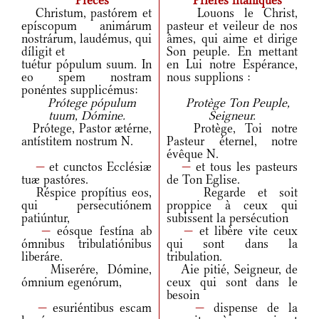
Preces
Prières litaniques
Christum, pastórem et
Louons le Christ,
epíscopum animárum
pasteur et veileur de nos
nostrárum, laudémus, qui
âmes, qui aime et dirige
díligit et
Son peuple. En mettant
tuétur pópulum suum. In
en Lui notre Espérance,
eo spem nostram
nous supplions :
ponéntes supplicémus:
Prótege pópulum
Protège Ton Peuple,
tuum, Dómine.
Seigneur.
Prótege, Pastor ætérne,
Protège, Toi notre
antístitem nostrum N.
Pasteur éternel, notre
évêque N.
—
et cunctos Ecclésiæ
—
et tous les pasteurs
tuæ pastóres.
de Ton Eglise.
Réspice propítius eos,
Regarde et soit
qui persecutiónem
proppice à ceux qui
patiúntur,
subissent la persécution
—
eósque festína ab
—
et libère vite ceux
ómnibus tribulatiónibus
qui sont dans la
liberáre.
tribulation.
Miserére, Dómine,
Aie pitié, Seigneur, de
ómnium egenórum,
ceux qui sont dans le
besoin
—
esuriéntibus escam
—
dispense de la