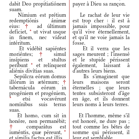
dabit Deo propitiatiónem
payer à Dieu sa rançon.
suam.
Nímium est prétium
Le rachat de leur vie
redemptiónis ánimæ
est trop cher : il est à
eius:
†
ad últimum
jamais impossible, pour
defíciet,
*
ut vivat usque
qu'il vive éternellement,
in finem, nec vídeat
et qu'il ne voie jamais la
intéritum.
fosse.
Et vidébit sapiéntes
Et il verra que les
moriéntes;
†
simul
sages meurent ; l'insensé
insípiens et stultus
et le stupide périssent
períbunt
*
et relínquent
également, laissant à
aliénis divítias suas.
d'autres leurs biens.
Sepúlcra eórum domus
Ils s'imaginent que
illórum in ætérnum;
†
leurs maisons seront
tabernácula eórum in
éternelles ; que leurs
progéniem et progéniem,
tentes subsisteront d'âge
*
etsi vocavérunt
en âge, et ils donnent
nomínibus suis terras
leurs noms à leurs terres.
suas.
Et homo, cum sit in
Et l'homme, même s'il
honóre, non permanébit;
est honoré, ne dure pas ;
†
comparátus est
tout comme les bêtes de
iuméntis, quæ péreunt,
*
somme qui périssent, il
et símilis factus est illis.
leur est semblable.