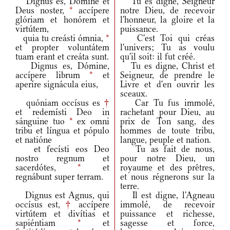
Dignus es, Dómine et
Tu es digne, Seigneur
Deus noster,
*
accípere
notre Dieu, de recevoir
glóriam et honórem et
l'honneur, la gloire et la
virtútem,
puissance.
quia tu creásti ómnia,
*
C'est Toi qui créas
et propter voluntátem
l'univers; Tu as voulu
tuam erant et creáta sunt.
qu'il soit: il fut créé.
Dignus es, Dómine,
Tu es digne, Christ et
accípere librum
*
et
Seigneur, de prendre le
aperíre signácula eius,
Livre et d'en ouvrir les
sceaux.
quóniam occísus es
†
Car Tu fus immolé,
et redemísti Deo in
rachetant pour Dieu, au
sánguine tuo
*
ex omni
prix de Ton sang, des
tribu et língua et pópulo
hommes de toute tribu,
et natióne
langue, peuple et nation.
et fecísti eos Deo
Tu as fait de nous,
nostro regnum et
pour notre Dieu, un
sacerdótes,
*
et
royaume et des prêtres,
regnábunt super terram.
et nous régnerons sur la
terre.
Dignus est Agnus, qui
Il est digne, l'Agneau
occísus est,
†
accípere
immolé, de recevoir
virtútem et divítias et
puissance et richesse,
sapiéntiam
*
et
sagesse et force,