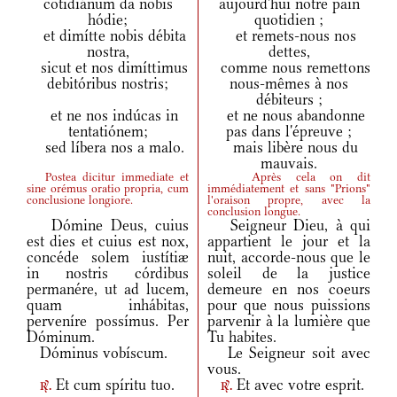
cotidiánum da nobis
aujourd'hui notre pain
hódie;
quotidien ;
et dimítte nobis débita
et remets-nous nos
nostra,
dettes,
sicut et nos dimíttimus
comme nous remettons
debitóribus nostris;
nous-mêmes à nos
débiteurs ;
et ne nos indúcas in
et ne nous abandonne
tentatiónem;
pas dans l'épreuve ;
sed líbera nos a malo.
mais libère nous du
mauvais.
Postea dicitur immediate et
Après cela on dit
sine orémus oratio propria, cum
immédiatement et sans "Prions"
conclusione longiore.
l'oraison propre, avec la
conclusion longue.
Dómine Deus, cuius
Seigneur Dieu, à qui
est dies et cuius est nox,
appartient le jour et la
concéde solem iustítiæ
nuit, accorde-nous que le
in nostris córdibus
soleil de la justice
permanére, ut ad lucem,
demeure en nos coeurs
quam inhábitas,
pour que nous puissions
perveníre possímus. Per
parvenir à la lumière que
Dóminum.
Tu habites.
Dóminus vobíscum.
Le Seigneur soit avec
vous.
Et cum spíritu tuo.
Et avec votre esprit.
r.
r.