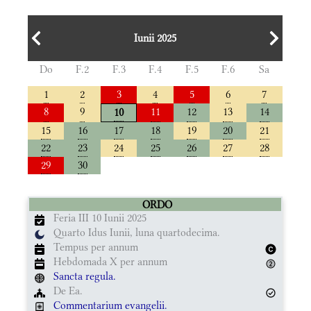
Iunii 2025
Do
F.2
F.3
F.4
F.5
F.6
Sa
1
2
3
4
5
6
7
8
9
11
12
13
14
10
15
16
17
18
19
20
21
22
23
24
25
26
27
28
29
30
ORDO
Feria III 10 Iunii 2025
Quarto Idus Iunii, luna quartodecima.
Tempus per annum
Hebdomada X per annum
Sancta regula.
De Ea.
Commentarium evangelii.