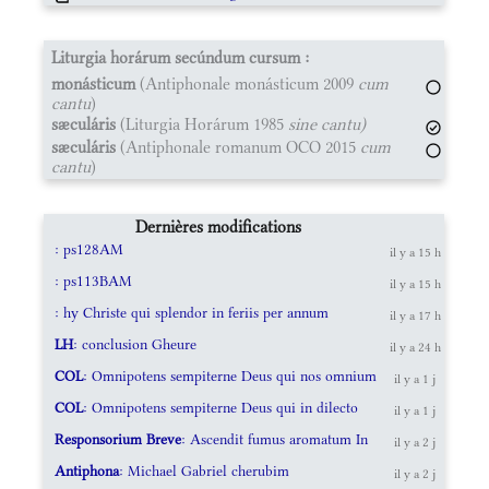
Liturgia horárum secúndum cursum :
monásticum
(Antiphonale monásticum 2009
cum
cantu
)
sæculáris
(Liturgia Horárum 1985
sine cantu)
sæculáris
(Antiphonale romanum OCO 2015
cum
cantu
)
Dernières modifications
: ps128AM
il y a 15 h
: ps113BAM
il y a 15 h
: hy Christe qui splendor in feriis per annum
il y a 17 h
LH
: conclusion Gheure
il y a 24 h
COL
: Omnipotens sempiterne Deus qui nos omnium
il y a 1 j
COL
: Omnipotens sempiterne Deus qui in dilecto
il y a 1 j
Responsorium Breve
: Ascendit fumus aromatum In
il y a 2 j
Antiphona
: Michael Gabriel cherubim
il y a 2 j