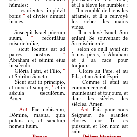
húmiles;
et Il a élevé les humbles ;
esuriéntes implévit
Il a comblé de biens les
bonis
*
et dívites dimísit
affamés, et Il a renvoyé
inánes.
les riches les mains
vides.
Suscépit Israel púerum
Il a relevé Israël, Son
suum,
*
recordátus
enfant, Se souvenant de
misericórdiæ,
Sa miséricorde,
sicut locútus est ad
selon ce qu'Il avait dit
patres nostros,
*
à nos pères, à Abraham
Abraham et sémini eius
et à sa race pour
in sǽcula.
toujours.
Glória Patri, et Fílio,
*
Gloire au Père, et au
et Spirítui Sancto.
Fils, et au Saint Esprit.
Sicut erat in princípio,
Comme il était au
et nunc et semper,
*
et in
commencement,
sǽcula sæculórum.
maintenant et toujours, et
Amen.
dans les siècles des
siècles. Amen.
Ant.
Fac nobíscum,
Ant.
Fais pour nous
Dómine, magna, quia
Seigneur, de grandes
potens es, et sanctum
choses, car Tu es
nomen tuum.
puissant, et Ton nom est
saint.