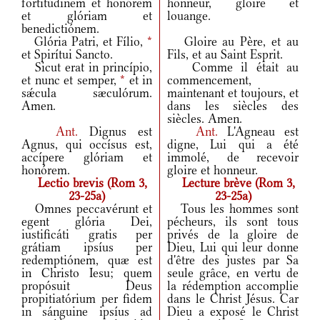
fortitúdinem et honórem
honneur, gloire et
et glóriam et
louange.
benedictiónem.
Glória Patri, et Fílio,
*
Gloire au Père, et au
et Spirítui Sancto.
Fils, et au Saint Esprit.
Sicut erat in princípio,
Comme il était au
et nunc et semper,
*
et in
commencement,
sǽcula sæculórum.
maintenant et toujours, et
Amen.
dans les siècles des
siècles. Amen.
Ant.
Dignus est
Ant.
L'Agneau est
Agnus, qui occísus est,
digne, Lui qui a été
accípere glóriam et
immolé, de recevoir
honórem.
gloire et honneur.
Lectio brevis (Rom 3,
Lecture brève (Rom 3,
23-25a)
23-25a)
Omnes peccavérunt et
Tous les hommes sont
egent glória Dei,
pécheurs, ils sont tous
iustificáti gratis per
privés de la gloire de
grátiam ipsíus per
Dieu, Lui qui leur donne
redemptiónem, quæ est
d'être des justes par Sa
in Christo Iesu; quem
seule grâce, en vertu de
propósuit Deus
la rédemption accomplie
propitiatórium per fidem
dans le Christ Jésus. Car
in sánguine ipsíus ad
Dieu a exposé le Christ