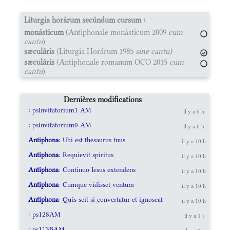
Liturgia horárum secúndum cursum :
monásticum
(Antiphonale monásticum 2009
cum
cantu
)
sæculáris
(Liturgia Horárum 1985
sine cantu)
sæculáris
(Antiphonale romanum OCO 2015
cum
cantu
)
Dernières modifications
: psInvitatorium1 AM
il y a 6 h
: psInvitatorium0 AM
il y a 6 h
Antiphona
: Ubi est thesaurus tuus
il y a 10 h
Antiphona
: Requievit spiritus
il y a 10 h
Antiphona
: Continuo Iesus extendens
il y a 10 h
Antiphona
: Cumque vidisset ventum
il y a 10 h
Antiphona
: Quis scit si convertatur et ignoscat
il y a 10 h
: ps128AM
il y a 1 j
: ps113BAM