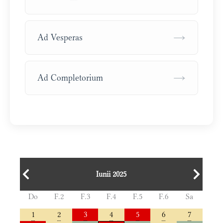
→
Ad Vesperas
→
Ad Completorium
Iunii 2025
Do
F.2
F.3
F.4
F.5
F.6
Sa
1
2
3
4
5
6
7