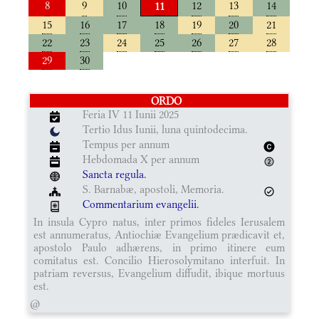
8
9
10
12
13
14
11
15
16
17
18
19
20
21
22
23
24
25
26
27
28
29
30
ORDO
Feria IV 11 Iunii 2025
Tertio Idus Iunii, luna quintodecima.
Tempus per annum
Hebdomada X per annum
Sancta regula.
S. Barnabæ, apostoli, Memoria.
Commentarium evangelii.
In insula Cypro natus, inter primos fideles Ierusalem
est annumeratus, Antiochiæ Evangelium prædicavit et,
apostolo Paulo adhærens, in primo itinere eum
comitatus est. Concilio Hierosolymitano interfuit. In
patriam reversus, Evangelium diffudit, ibique mortuus
est.
@