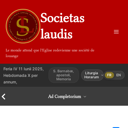
Aller
au
Societas
contenu
laudis
Le monde attend que l'Eglise redevienne une société de
louange
Feria IV 11 Iunii 2025,
S. Barnabæ,
Liturgia
Hebdomada X per
apostoli,
FR
EN
Horarum
Memoria
annum,
Ad Completorium