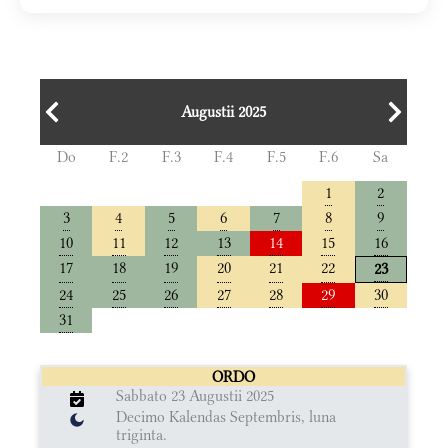
Augustii 2025
Do
F.2
F.3
F.4
F.5
F.6
Sa
1
2
3
4
5
6
7
8
9
10
11
12
13
14
15
16
17
18
19
20
21
22
23
24
25
26
27
28
29
30
31
ORDO
Sabbato 23 Augustii 2025
Decimo Kalendas Septembris, luna
triginta.