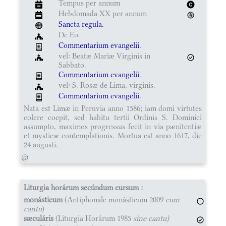
Tempus per annum
Hebdomada XX per annum
Sancta regula.
De Eo.
Commentarium evangelii.
vel: Beatæ Mariæ Virginis in
Sabbato.
Commentarium evangelii.
vel: S. Rosæ de Lima, virginis.
Commentarium evangelii.
Nata est Limæ in Peruvia anno 1586; iam domi virtutes
colere coepit, sed habitu tertii Ordinis S. Dominici
assumpto, maximos progressus fecit in via pænitentiæ
et mysticæ contemplationis. Mortua est anno 1617, die
24 augusti.
@
Liturgia horárum secúndum cursum :
monásticum
(Antiphonale monásticum 2009
cum
cantu
)
sæculáris
(Liturgia Horárum 1985
sine cantu)