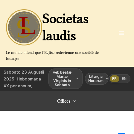
Aller
au
Societas
contenu
laudis
Le monde attend que l'Eglise redevienne une société de
louange
Sabbato 23 Augustii
vel: Beatæ
Mariæ
Liturgia
2025, Hebdomada
FR
EN
Virginis in
Horarum
Sabbato
XX per annum,
Offices