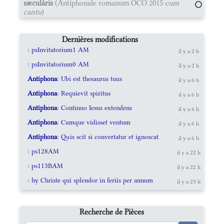
sæculáris
(Antiphonale romanum OCO 2015
cum
cantu
)
Dernières modifications
: psInvitatorium1 AM
il y a 2 h
: psInvitatorium0 AM
il y a 2 h
Antiphona
: Ubi est thesaurus tuus
il y a 6 h
Antiphona
: Requievit spiritus
il y a 6 h
Antiphona
: Continuo Iesus extendens
il y a 6 h
Antiphona
: Cumque vidisset ventum
il y a 6 h
Antiphona
: Quis scit si convertatur et ignoscat
il y a 6 h
: ps128AM
il y a 22 h
: ps113BAM
il y a 22 h
: hy Christe qui splendor in feriis per annum
il y a 23 h
Recherche de Pièces