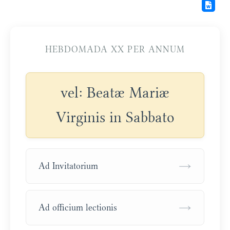
HEBDOMADA XX PER ANNUM
vel: Beatæ Mariæ
Virginis in Sabbato
→
Ad Invitatorium
→
Ad officium lectionis