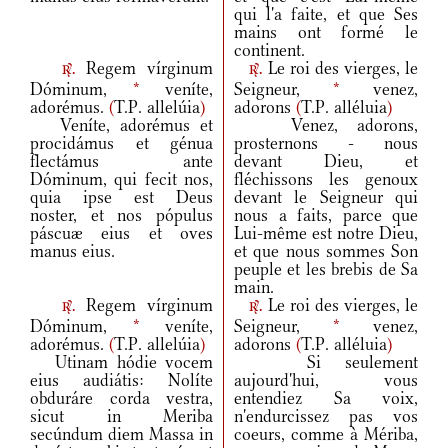
qui l'a faite, et que Ses
mains ont formé le
continent.
Regem vírginum
Le roi des vierges, le
r.
r.
Dóminum,
*
veníte,
Seigneur,
*
venez,
adorémus.
(
T.P. allelúia
)
adorons
(
T.P. alléluia
)
Veníte, adorémus et
Venez, adorons,
procidámus et génua
prosternons - nous
flectámus ante
devant Dieu, et
Dóminum, qui fecit nos,
fléchissons les genoux
quia ipse est Deus
devant le Seigneur qui
noster, et nos pópulus
nous a faits, parce que
páscuæ eius et oves
Lui-même est notre Dieu,
manus eius.
et que nous sommes Son
peuple et les brebis de Sa
main.
Regem vírginum
Le roi des vierges, le
r.
r.
Dóminum,
*
veníte,
Seigneur,
*
venez,
adorémus.
(
T.P. allelúia
)
adorons
(
T.P. alléluia
)
Utinam hódie vocem
Si seulement
eius audiátis: Nolíte
aujourd'hui, vous
obduráre corda vestra,
entendiez Sa voix,
sicut in Meriba
n'endurcissez pas vos
secúndum diem Massa in
coeurs, comme à Mériba,