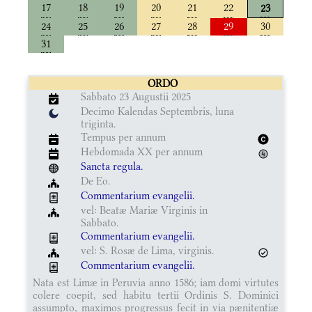
17
18
19
20
21
22
23
24
25
26
27
28
29
30
31
ORDO
Sabbato 23 Augustii 2025
Decimo Kalendas Septembris, luna
triginta.
Tempus per annum
Hebdomada XX per annum
Sancta regula.
De Eo.
Commentarium evangelii.
vel: Beatæ Mariæ Virginis in
Sabbato.
Commentarium evangelii.
vel: S. Rosæ de Lima, virginis.
Commentarium evangelii.
Nata est Limæ in Peruvia anno 1586; iam domi virtutes
colere coepit, sed habitu tertii Ordinis S. Dominici
assumpto, maximos progressus fecit in via pænitentiæ