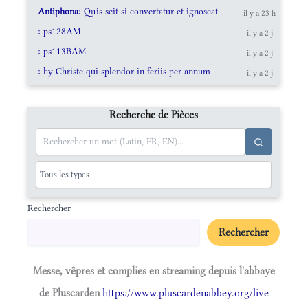
Antiphona
: Quis scit si convertatur et ignoscat
il y a 23 h
: ps128AM
il y a 2 j
: ps113BAM
il y a 2 j
: hy Christe qui splendor in feriis per annum
il y a 2 j
Recherche de Pièces
Rechercher
Rechercher
Messe, vêpres et complies en streaming depuis l'abbaye
de Pluscarden
https://www.pluscardenabbey.org/live