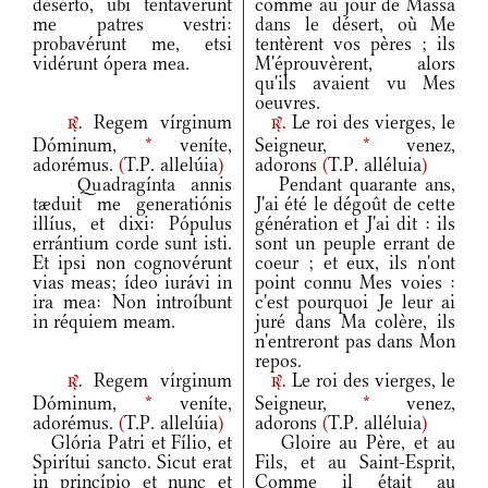
desérto, ubi tentavérunt
comme au jour de Massa
me patres vestri:
dans le désert, où Me
probavérunt me, etsi
tentèrent vos pères ; ils
vidérunt ópera mea.
M'éprouvèrent, alors
qu'ils avaient vu Mes
oeuvres.
Regem vírginum
Le roi des vierges, le
r.
r.
Dóminum,
*
veníte,
Seigneur,
*
venez,
adorémus.
(
T.P. allelúia
)
adorons
(
T.P. alléluia
)
Quadragínta annis
Pendant quarante ans,
tæduit me generatiónis
J'ai été le dégoût de cette
illíus, et dixi: Pópulus
génération et J'ai dit : ils
errántium corde sunt isti.
sont un peuple errant de
Et ipsi non cognovérunt
coeur ; et eux, ils n'ont
vias meas; ídeo iurávi in
point connu Mes voies :
ira mea: Non introíbunt
c'est pourquoi Je leur ai
in réquiem meam.
juré dans Ma colère, ils
n'entreront pas dans Mon
repos.
Regem vírginum
Le roi des vierges, le
r.
r.
Dóminum,
*
veníte,
Seigneur,
*
venez,
adorémus.
(
T.P. allelúia
)
adorons
(
T.P. alléluia
)
Glória Patri et Fílio, et
Gloire au Père, et au
Spirítui sancto. Sicut erat
Fils, et au Saint-Esprit,
in princípio et nunc et
Comme il était au