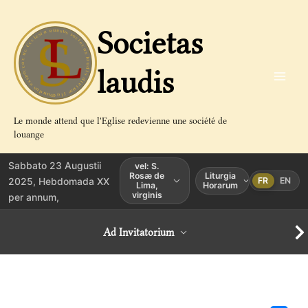
Aller
au
Societas
contenu
laudis
Le monde attend que l'Eglise redevienne une société de
louange
Sabbato 23 Augustii
vel: S.
Rosæ de
Liturgia
2025, Hebdomada XX
FR
EN
Lima,
Horarum
virginis
per annum,
Ad Invitatorium