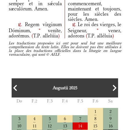
semper et in sǽcula
commencement,
sæculórum. Amen.
maintenant et toujours,
pour les siècles des
siècles. Amen.
Regem vírginum
Le roi des vierges, le
r.
r.
Dóminum,
*
veníte,
Seigneur,
*
venez,
adorémus.
(
T.P. allelúia
)
adorons
(
T.P. alléluia
)
Les traductions proposées ici ont pour seul but une meilleure
compréhension du texte latin. Elles ne doivent pas être utilisées à
la place des traductions officielles dans la liturgie en langue
vernaculaire, qui sont © AELF.
Augustii 2025
Do
F.2
F.3
F.4
F.5
F.6
Sa
1
2
3
4
5
6
7
8
9
10
11
12
13
14
15
16