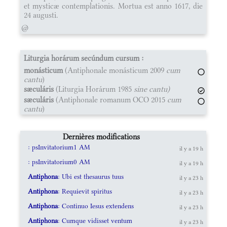
et mysticæ contemplationis. Mortua est anno 1617, die
24 augusti.
@
Liturgia horárum secúndum cursum :
monásticum
(Antiphonale monásticum 2009
cum
cantu
)
sæculáris
(Liturgia Horárum 1985
sine cantu)
sæculáris
(Antiphonale romanum OCO 2015
cum
cantu
)
Dernières modifications
: psInvitatorium1 AM
il y a 19 h
: psInvitatorium0 AM
il y a 19 h
Antiphona
: Ubi est thesaurus tuus
il y a 23 h
Antiphona
: Requievit spiritus
il y a 23 h
Antiphona
: Continuo Iesus extendens
il y a 23 h
Antiphona
: Cumque vidisset ventum
il y a 23 h