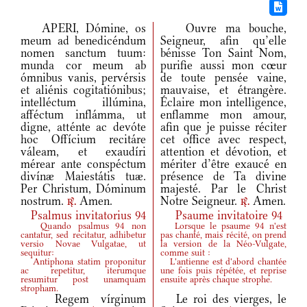
APERI, Dómine, os
Ouvre ma bouche,
meum ad benedicéndum
Seigneur, afin qu’elle
nomen sanctum tuum:
bénisse Ton Saint Nom,
munda cor meum ab
purifie aussi mon cœur
ómnibus vanis, pervérsis
de toute pensée vaine,
et aliénis cogitatiónibus;
mauvaise, et étrangère.
intelléctum illúmina,
Éclaire mon intelligence,
afféctum inflámma, ut
enflamme mon amour,
digne, atténte ac devóte
afin que je puisse réciter
hoc Offícium recitáre
cet office avec respect,
váleam, et exaudíri
attention et dévotion, et
mérear ante conspéctum
mériter d’être exaucé en
divínæ Maiestátis tuæ.
présence de Ta divine
Per Christum, Dóminum
majesté. Par le Christ
nostrum.
Amen.
Notre Seigneur.
Amen.
r.
r.
Psalmus invitatorius 94
Psaume invitatoire 94
Quando psalmus 94 non
Lorsque le psaume 94 n'est
cantatur, sed recitatur, adhibetur
pas chanté, mais récité, on prend
versio Novae Vulgatae, ut
la version de la Néo-Vulgate,
sequitur:
comme suit :
Antiphona statim proponitur
L'antienne est d'abord chantée
ac repetitur, iterumque
une fois puis répétée, et reprise
resumitur post unamquam
ensuite après chaque strophe.
stropham.
Regem vírginum
Le roi des vierges, le