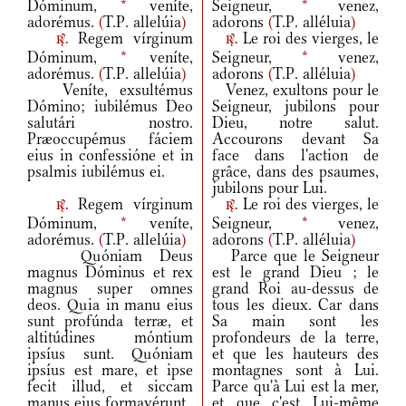
Dóminum,
*
veníte,
Seigneur,
*
venez,
adorémus.
(
T.P. allelúia
)
adorons
(
T.P. alléluia
)
Regem vírginum
Le roi des vierges, le
r.
r.
Dóminum,
*
veníte,
Seigneur,
*
venez,
adorémus.
(
T.P. allelúia
)
adorons
(
T.P. alléluia
)
Veníte, exsultémus
Venez, exultons pour le
Dómino; iubilémus Deo
Seigneur, jubilons pour
salutári nostro.
Dieu, notre salut.
Præoccupémus fáciem
Accourons devant Sa
eius in confessióne et in
face dans l'action de
psalmis iubilémus ei.
grâce, dans des psaumes,
jubilons pour Lui.
Regem vírginum
Le roi des vierges, le
r.
r.
Dóminum,
*
veníte,
Seigneur,
*
venez,
adorémus.
(
T.P. allelúia
)
adorons
(
T.P. alléluia
)
Quóniam Deus
Parce que le Seigneur
magnus Dóminus et rex
est le grand Dieu ; le
magnus super omnes
grand Roi au-dessus de
deos. Quia in manu eius
tous les dieux. Car dans
sunt profúnda terræ, et
Sa main sont les
altitúdines móntium
profondeurs de la terre,
ipsíus sunt. Quóniam
et que les hauteurs des
ipsíus est mare, et ipse
montagnes sont à Lui.
fecit illud, et siccam
Parce qu'à Lui est la mer,
manus eius formavérunt.
et que c'est Lui-même