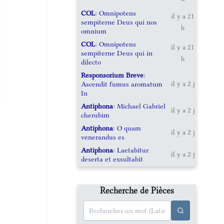
COL
: Omnipotens
il y a 21
sempiterne Deus qui nos
h
omnium
COL
: Omnipotens
il y a 21
sempiterne Deus qui in
h
dilecto
Responsorium Breve
:
Ascendit fumus aromatum
il y a 2 j
In
Antiphona
: Michael Gabriel
il y a 2 j
cherubim
Antiphona
: O quam
il y a 2 j
venerandus es
Antiphona
: Laetabitur
il y a 2 j
deserta et exsultabit
Recherche de Pièces