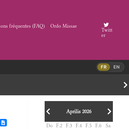
ions fréquentes (FAQ)
Ordo Missae
Twitt
er
FR
EN
Aprilis 2026
Do
F.2
F.3
F.4
F.5
F.6
Sa