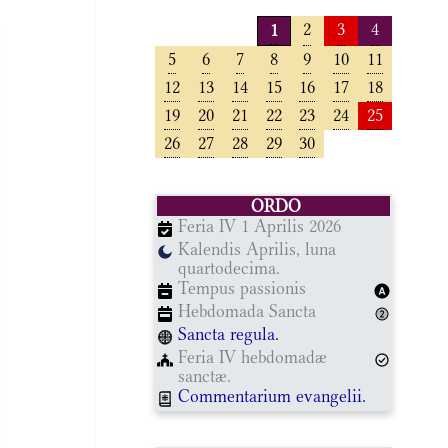
2
3
4
1
5
6
7
8
9
10
11
12
13
14
15
16
17
18
19
20
21
22
23
24
25
26
27
28
29
30
ORDO
Feria IV 1 Aprilis 2026
Kalendis Aprilis, luna
quartodecima.
Tempus passionis
Hebdomada Sancta
Sancta regula.
Feria IV hebdomadæ
sanctæ.
Commentarium evangelii.