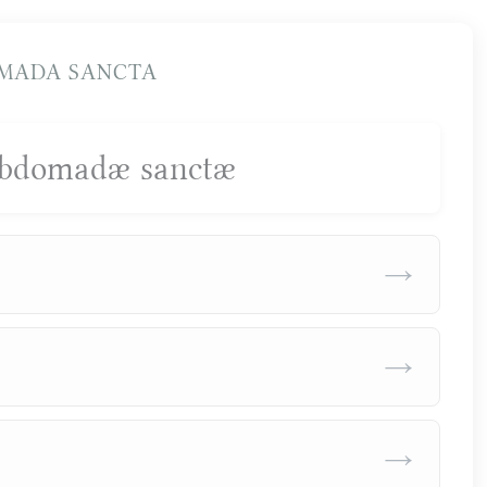
MADA SANCTA
ebdomadæ sanctæ
→
→
→