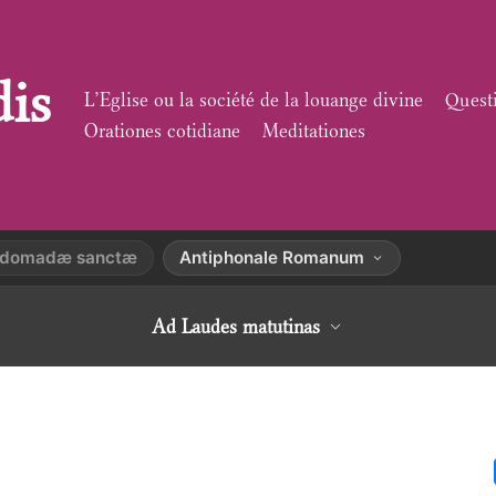
dis
L’Eglise ou la société de la louange divine
Quest
Orationes cotidiane
Meditationes
ebdomadæ sanctæ
Antiphonale Romanum
Ad Laudes matutinas