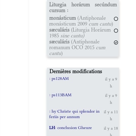
Liturgia horárum secúndum
cursum :
monásticum
(Antiphonale
monásticum 2009
cum cantu
)
sæculáris
(Liturgia Horárum
1985
sine cantu)
sæculáris
(Antiphonale
romanum OCO 2015
cum
cantu
)
Dernières modifications
: ps128AM
il y a 9
h
: ps113BAM
il y a 9
h
: hy Christe qui splendor in
il y a 11
feriis per annum
h
LH
: conclusion Gheure
il y a 18
h