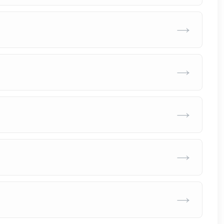
→
→
→
→
→