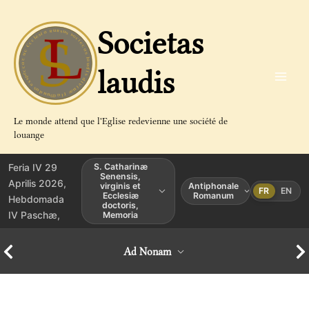
Aller
au
Societas
contenu
laudis
Le monde attend que l'Eglise redevienne une société de
louange
Feria IV 29
S. Catharinæ
Senensis,
Aprilis 2026,
virginis et
Antiphonale
FR
EN
Ecclesiæ
Romanum
Hebdomada
doctoris,
IV Paschæ,
Memoria
Ad Nonam