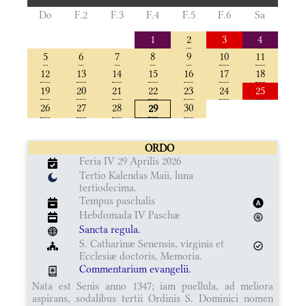
Do
F.2
F.3
F.4
F.5
F.6
Sa
1
2
3
4
5
6
7
8
9
10
11
12
13
14
15
16
17
18
19
20
21
22
23
24
25
26
27
28
30
29
ORDO
Feria IV 29 Aprilis 2026
Tertio Kalendas Maii, luna
tertiodecima.
Tempus paschalis
Hebdomada IV Paschæ
Sancta regula.
S. Catharinæ Senensis, virginis et
Ecclesiæ doctoris, Memoria.
Commentarium evangelii.
Nata est Senis anno 1347; iam puellula, ad meliora
aspirans, sodalibus tertii Ordinis S. Dominici nomen