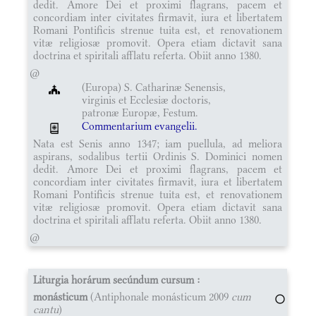
dedit. Amore Dei et proximi flagrans, pacem et
concordiam inter civitates firmavit, iura et libertatem
Romani Pontificis strenue tuita est, et renovationem
vitæ religiosæ promovit. Opera etiam dictavit sana
doctrina et spiritali afflatu referta. Obiit anno 1380.
@
(Europa) S. Catharinæ Senensis,
virginis et Ecclesiæ doctoris,
patronæ Europæ, Festum.
Commentarium evangelii.
Nata est Senis anno 1347; iam puellula, ad meliora
aspirans, sodalibus tertii Ordinis S. Dominici nomen
dedit. Amore Dei et proximi flagrans, pacem et
concordiam inter civitates firmavit, iura et libertatem
Romani Pontificis strenue tuita est, et renovationem
vitæ religiosæ promovit. Opera etiam dictavit sana
doctrina et spiritali afflatu referta. Obiit anno 1380.
@
Liturgia horárum secúndum cursum :
monásticum
(Antiphonale monásticum 2009
cum
cantu
)