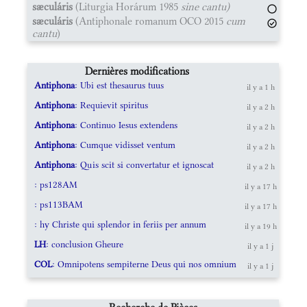
sæculáris
(Liturgia Horárum 1985
sine cantu)
sæculáris
(Antiphonale romanum OCO 2015
cum
cantu
)
Dernières modifications
Antiphona
: Ubi est thesaurus tuus
il y a 1 h
Antiphona
: Requievit spiritus
il y a 2 h
Antiphona
: Continuo Iesus extendens
il y a 2 h
Antiphona
: Cumque vidisset ventum
il y a 2 h
Antiphona
: Quis scit si convertatur et ignoscat
il y a 2 h
: ps128AM
il y a 17 h
: ps113BAM
il y a 17 h
: hy Christe qui splendor in feriis per annum
il y a 19 h
LH
: conclusion Gheure
il y a 1 j
COL
: Omnipotens sempiterne Deus qui nos omnium
il y a 1 j