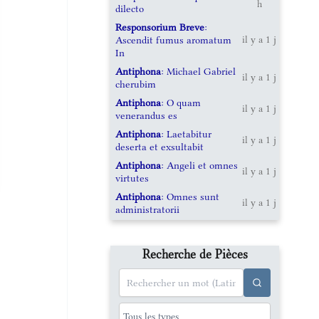
h
dilecto
Responsorium Breve
:
Ascendit fumus aromatum
il y a 1 j
In
Antiphona
: Michael Gabriel
il y a 1 j
cherubim
Antiphona
: O quam
il y a 1 j
venerandus es
Antiphona
: Laetabitur
il y a 1 j
deserta et exsultabit
Antiphona
: Angeli et omnes
il y a 1 j
virtutes
Antiphona
: Omnes sunt
il y a 1 j
administratorii
Recherche de Pièces