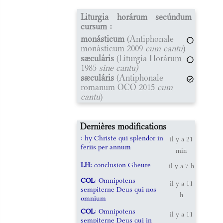
Liturgia horárum secúndum
cursum :
monásticum
(Antiphonale
monásticum 2009
cum cantu
)
sæculáris
(Liturgia Horárum
1985
sine cantu)
sæculáris
(Antiphonale
romanum OCO 2015
cum
cantu
)
Dernières modifications
: hy Christe qui splendor in
il y a 21
feriis per annum
min
LH
: conclusion Gheure
il y a 7 h
COL
: Omnipotens
il y a 11
sempiterne Deus qui nos
h
omnium
COL
: Omnipotens
il y a 11
sempiterne Deus qui in