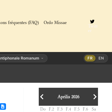
ions fréquentes (FAQ)
Ordo Missae
Twitt
er
ntiphonale Romanum
FR
EN
Aprilis 2026
Do
F.2
F.3
F.4
F.5
F.6
Sa