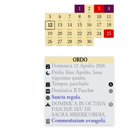
1
2
3
4
5
6
7
8
9
10
11
13
14
15
16
17
18
12
19
20
21
22
23
24
25
26
27
28
29
30
ORDO
Dominica 12 Aprilis 2026
Pridie Idus Aprilis, luna
vigesima quarta.
Tempus paschalis
Dominica II Paschæ
Sancta regula.
DOMINICA IN OCTAVA
PASCHÆ SEU DE
SACRA MISERICORDIA.
Commentarium evangelii.