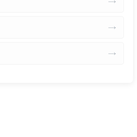
→
→
→