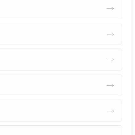
→
→
→
→
→