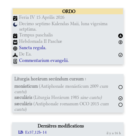
ORDO
Feria IV 15 Aprilis 2026
Decimo septimo Kalendas Maii, luna vigesima
setptima.
Tempus paschalis
Hebdomada II Paschæ
Sancta regula.
De Ea.
Commentarium evangelii.
Liturgia horárum secúndum cursum :
monásticum
(Antiphonale monásticum 2009
cum
cantu
)
sæculáris
(Liturgia Horárum 1985
sine cantu)
sæculáris
(Antiphonale romanum OCO 2015
cum
cantu
)
Dernières modifications
LB
: Ez37,12b-14
il y a 16 h