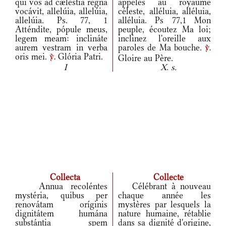
qui vos ad cæléstia regna
appelés au royaume
vocávit, allelúia, allelúia,
céleste, alléluia, alléluia,
allelúia. Ps. 77, 1
alléluia. Ps 77,1 Mon
Atténdite, pópule meus,
peuple, écoutez Ma loi;
legem meam: inclináte
inclinez l'oreille aux
aurem vestram in verba
paroles de Ma bouche.
v.
oris mei.
Glória Patri.
Gloire au Père.
v.
I
X. s.
Collecta
Collecte
Annua recoléntes
Célébrant à nouveau
mystéria, quibus per
chaque année les
renovátam oríginis
mystères par lesquels la
dignitátem humána
nature humaine, rétablie
substántia spem
dans sa dignité d'origine,