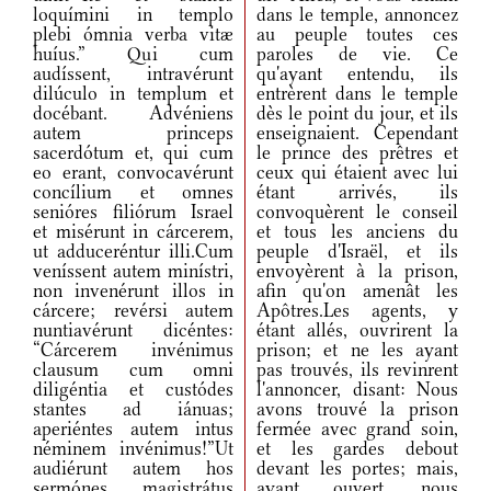
loquímini in templo
dans le temple, annoncez
plebi ómnia verba vitæ
au peuple toutes ces
huíus.” Qui cum
paroles de vie. Ce
audíssent, intravérunt
qu'ayant entendu, ils
dilúculo in templum et
entrèrent dans le temple
docébant. Advéniens
dès le point du jour, et ils
autem princeps
enseignaient. Cependant
sacerdótum et, qui cum
le prince des prêtres et
eo erant, convocavérunt
ceux qui étaient avec lui
concílium et omnes
étant arrivés, ils
senióres filiórum Israel
convoquèrent le conseil
et misérunt in cárcerem,
et tous les anciens du
ut adduceréntur illi.Cum
peuple d'Israël, et ils
veníssent autem minístri,
envoyèrent à la prison,
non invenérunt illos in
afin qu'on amenât les
cárcere; revérsi autem
Apôtres.Les agents, y
nuntiavérunt dicéntes:
étant allés, ouvrirent la
“Cárcerem invénimus
prison; et ne les ayant
clausum cum omni
pas trouvés, ils revinrent
diligéntia et custódes
l'annoncer, disant: Nous
stantes ad iánuas;
avons trouvé la prison
aperiéntes autem intus
fermée avec grand soin,
néminem invénimus!”Ut
et les gardes debout
audiérunt autem hos
devant les portes; mais,
sermónes, magistrátus
ayant ouvert, nous