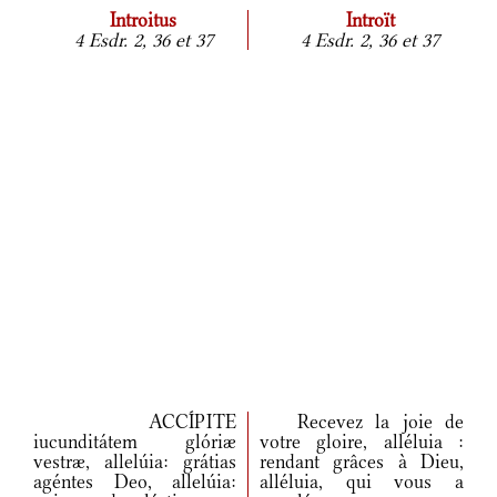
Introitus
Introït
4 Esdr. 2, 36 et 37
4 Esdr. 2, 36 et 37
ACCÍPITE
Recevez la joie de
iucunditátem glóriæ
votre gloire, alléluia :
vestræ, allelúia: grátias
rendant grâces à Dieu,
agéntes Deo, allelúia:
alléluia, qui vous a