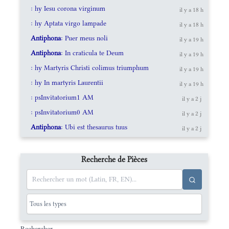
: hy Iesu corona virginum
il y a 18 h
: hy Aptata virgo lampade
il y a 18 h
Antiphona
: Puer meus noli
il y a 19 h
Antiphona
: In craticula te Deum
il y a 19 h
: hy Martyris Christi colimus triumphum
il y a 19 h
: hy In martyris Laurentii
il y a 19 h
: psInvitatorium1 AM
il y a 2 j
: psInvitatorium0 AM
il y a 2 j
Antiphona
: Ubi est thesaurus tuus
il y a 2 j
Recherche de Pièces
Rechercher