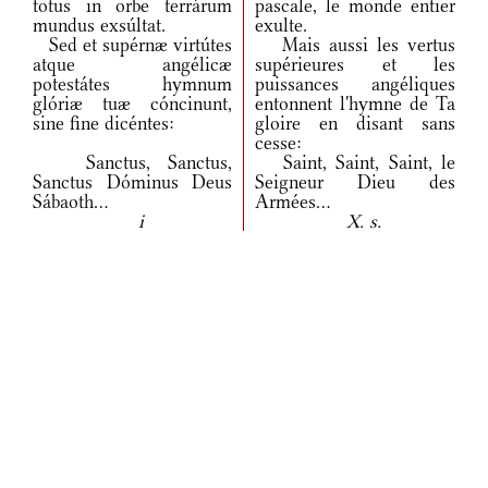
totus in orbe terrárum
pascale, le monde entier
mundus exsúltat.
exulte.
Sed et supérnæ virtútes
Mais aussi les vertus
atque angélicæ
supérieures et les
potestátes hymnum
puissances angéliques
glóriæ tuæ cóncinunt,
entonnent l'hymne de Ta
sine fine dicéntes:
gloire en disant sans
cesse:
Sanctus, Sanctus,
Saint, Saint, Saint, le
Sanctus Dóminus Deus
Seigneur Dieu des
Sábaoth...
Armées...
i
X. s.