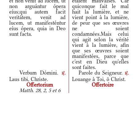
et non venit ad lucem, ut
étaient mauvaises. Car
non arguántur ópera
quiconque fait le mal
eíus;qui autem facit
hait la lumière, et ne
veritátem, venit ad
vient point à la lumière,
lucem, ut manifesténtur
de peur que ses œuvres
eíus ópera, quia in Deo
ne soient
sunt facta.
condamnées.Mais celui
qui agit selon la vérité
vient à la lumière, afin
que ses œuvres soient
manifestées, parce que
c'est en Dieu qu'elles
sont faites.
Verbum Dómini.
Parole du Seigneur.
r.
r.
Laus tibi, Christe.
Louange à Toi, ô Christ.
Offertorium
Offertoire
Matth. 28, 2, 5 et 6