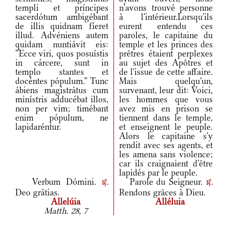
templi et príncipes
n'avons trouvé personne
sacerdótum ambigébant
à l'intérieur.Lorsqu'ils
de illis quidnam fíeret
eurent entendu ces
illud. Advéniens autem
paroles, le capitaine du
quidam nuntiávit eis:
temple et les princes des
“Ecce viri, quos posuístis
prêtres étaient perplexes
in cárcere, sunt in
au sujet des Apôtres et
templo stantes et
de l'issue de cette affaire.
docéntes pópulum.” Tunc
Mais quelqu'un,
ábiens magistrátus cum
survenant, leur dit: Voici,
minístris adducébat illos,
les hommes que vous
non per vim; timébant
avez mis en prison se
enim pópulum, ne
tiennent dans le temple,
lapidaréntur.
et enseignent le peuple.
Alors le capitaine s'y
rendit avec ses agents, et
les amena sans violence;
car ils craignaient d'être
lapidés par le peuple.
Verbum Dómini.
Parole du Seigneur.
r.
r.
Deo grátias.
Rendons grâces à Dieu.
Allelúia
Alléluia
Matth. 28, 7