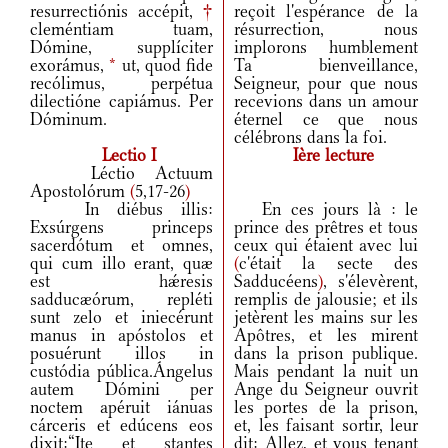
resurrectiónis accépit,
†
reçoit l'espérance de la
cleméntiam tuam,
résurrection, nous
Dómine, supplíciter
implorons humblement
exorámus,
*
ut, quod fide
Ta bienveillance,
recólimus, perpétua
Seigneur, pour que nous
dilectióne capiámus. Per
recevions dans un amour
Dóminum.
éternel ce que nous
célébrons dans la foi.
Lectio I
Ière lecture
Léctio Actuum
Apostolórum
(
5,17-26
)
In diébus illis:
En ces jours là : le
Exsúrgens princeps
prince des prêtres et tous
sacerdótum et omnes,
ceux qui étaient avec lui
qui cum illo erant, quæ
(
c'était la secte des
est hǽresis
Sadducéens
)
, s'élevèrent,
sadducæórum, repléti
remplis de jalousie; et ils
sunt zelo et iniecérunt
jetèrent les mains sur les
manus in apóstolos et
Apôtres, et les mirent
posuérunt illos in
dans la prison publique.
custódia pública.Ángelus
Mais pendant la nuit un
autem Dómini per
Ange du Seigneur ouvrit
noctem apéruit iánuas
les portes de la prison,
cárceris et edúcens eos
et, les faisant sortir, leur
dixit:“Ite et stantes
dit: Allez, et vous tenant