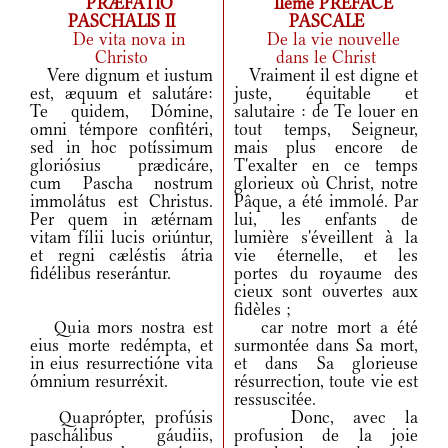
PRÆFATIO
IIème PREFACE
PASCHALIS II
PASCALE
De vita nova in
De la vie nouvelle
Christo
dans le Christ
Vere dignum et iustum
Vraiment il est digne et
est, æquum et salutáre:
juste, équitable et
Te quidem, Dómine,
salutaire : de Te louer en
omni témpore confitéri,
tout temps, Seigneur,
sed in hoc potíssimum
mais plus encore de
gloriósius prædicáre,
T'exalter en ce temps
cum Pascha nostrum
glorieux où Christ, notre
immolátus est Christus.
Pâque, a été immolé. Par
Per quem in ætérnam
lui, les enfants de
vitam fílii lucis oriúntur,
lumière s'éveillent à la
et regni cæléstis átria
vie éternelle, et les
fidélibus reserántur.
portes du royaume des
cieux sont ouvertes aux
fidèles ;
Quia mors nostra est
car notre mort a été
eius morte redémpta, et
surmontée dans Sa mort,
in eius resurrectióne vita
et dans Sa glorieuse
ómnium resurréxit.
résurrection, toute vie est
ressuscitée.
Quaprópter, profúsis
Donc, avec la
paschálibus gáudiis,
profusion de la joie