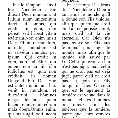
Seigneur.
In illo témpore : Dixit
En ce temps là : Jésus
Iesus Nicodémo : Sic
dit à Nicodème : Dieu a
diléxit Deus mundum, ut
tant aimé le monde, qu'Il
Fílium suum unigénitum
a donné son Fils unique,
daret, ut omnis, qui
afin que quiconque croit
credit in eum, non
en Lui ne périsse point,
péreat, sed hábeat vitam
mais qu'il ait la vie
ætérnam.Non enim misit
éternelle. Car Dieu n'a
Deus Fílium in mundum,
pas envoyé Son Fils dans
ut iúdicet mundum, sed
le monde pour juger le
ut salvétur mundus per
monde, mais afin que le
ipsum. Qui credit in
monde soit sauvé par
eum, non iudicátur; qui
Lui.Celui qui croit en Lui
autem non credit, iam
n'est pas jugé; mais celui
iudicátus est, quia non
qui ne croit pas est déjà
crédidit in nomen
jugé, parce qu'il ne croit
Unigéniti Fílii Dei. Hoc
pas au nom du Fils
est autem iudícium: Lux
unique de Dieu. Or voici
venit in mundum, et
quel est le jugement: la
dilexérunt hómines
lumière est venue dans le
magis ténebras quam
monde, et les hommes
lucem; erant enim eórum
ont mieux aimé les
mala ópera.Omnis enim,
ténèbres que la lumière,
qui mala agit, odit lucem
parce que leurs œuvres