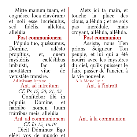
Mitte manum tuam, et
Mets ici ta main, et
cognósce loca clavórum:
touche la place des
et noli esse incrédulus,
clous, alléluia ; et ne sois
sed fidélis, allelúia,
pas incrédule, mais
allelúia.
croyant, alléluia, alléluia.
Post communionem
Post communion
Pópulo tuo, quǽsumus,
Assiste, nous T'en
Dómine, adésto
prions Seigneur, Ton
propítius, et, quem
peuple, et lui qui a été
mystériis cæléstibus
nourri avec les mystères
imbuísti, fac ad
du ciel, qu'ils puissent le
novitátem vitæ de
faire passer de l'ancien à
vetustáte transíre.
la vie nouvelle.
Ad Missam lectam:
A la Messe lue :
Ant.
ad introitum
Ant.
à l'introït
Cf. Ps 17, 50; 21, 23
Confitébor tibi in
pópulis, Dómine, et
narrábo nomen tuum
frátribus meis, allelúia.
Ant.
ad communionem
Ant.
à la communion
Cf. Io 15, 16.19
Dicit Dóminus: Ego
elégi vos de mundo et