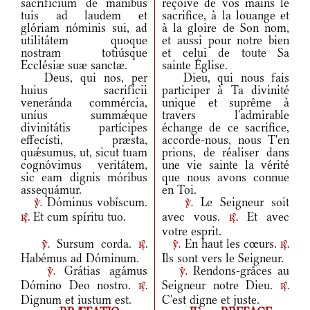
sacrifícium de mánibus
reçoive de vos mains le
tuis ad laudem et
sacrifice, à la louange et
glóriam nóminis sui, ad
à la gloire de Son nom,
utilitátem quoque
et aussi pour notre bien
nostram totiúsque
et celui de toute Sa
Ecclésiæ suæ sanctæ.
sainte Église.
Deus, qui nos, per
Dieu, qui nous fais
huius sacrifícii
participer à Ta divinité
veneránda commércia,
unique et suprême à
uníus summǽque
travers l'admirable
divinitátis partícipes
échange de ce sacrifice,
effecísti, præsta,
accorde-nous, nous T'en
quǽsumus, ut, sicut tuam
prions, de réaliser dans
cognóvimus veritátem,
une vie sainte la vérité
sic eam dignis móribus
que nous avons connue
assequámur.
en Toi.
Dóminus vobíscum.
Le Seigneur soit
v.
v.
Et cum spíritu tuo.
avec vous.
Et avec
r.
r.
votre esprit.
Sursum corda.
En haut les cœurs.
v.
r.
v.
r.
Habémus ad Dóminum.
Ils sont vers le Seigneur.
Grátias agámus
Rendons-grâces au
v.
v.
Dómino Deo nostro.
Seigneur notre Dieu.
r.
r.
Dignum et iustum est.
C'est digne et juste.