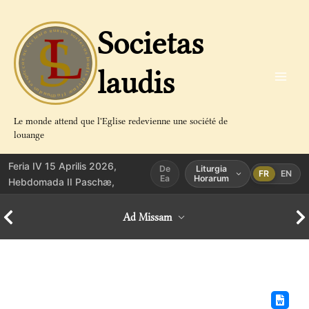
Aller
au
Societas
contenu
laudis
Le monde attend que l'Eglise redevienne une société de
louange
Feria IV 15 Aprilis 2026,
De
Liturgia
FR
EN
Ea
Horarum
Hebdomada II Paschæ,
Ad Missam