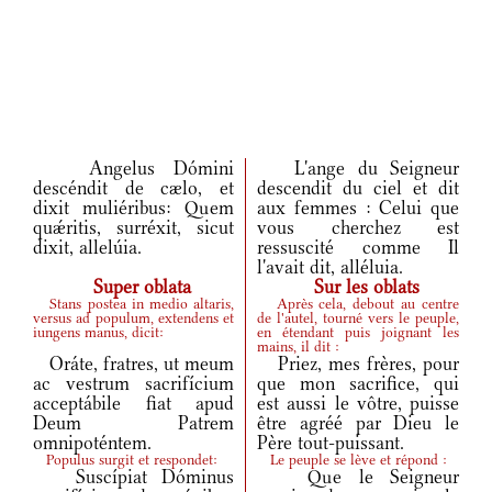
Angelus Dómini
L'ange du Seigneur
descéndit de cælo, et
descendit du ciel et dit
dixit muliéribus: Quem
aux femmes : Celui que
quǽritis, surréxit, sicut
vous cherchez est
dixit, allelúia.
ressuscité comme Il
l'avait dit, alléluia.
Super oblata
Sur les oblats
Stans postea in medio altaris,
Après cela, debout au centre
versus ad populum, extendens et
de l'autel, tourné vers le peuple,
iungens manus, dicit:
en étendant puis joignant les
mains, il dit :
Oráte, fratres, ut meum
Priez, mes frères, pour
ac vestrum sacrifícium
que mon sacrifice, qui
acceptábile fiat apud
est aussi le vôtre, puisse
Deum Patrem
être agréé par Dieu le
omnipoténtem.
Père tout-puissant.
Populus surgit et respondet:
Le peuple se lève et répond :
Suscípiat Dóminus
Que le Seigneur