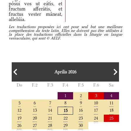
pósui vos ut eátis, et
fructum afferátis, et
fructus vester máneat,
allelúia.
Les traductions proposées ici ont pour seul but une meilleure
compréhension du texte latin. Elles ne doivent pas être utilisées à
la place des traductions officielles dans la liturgie en langue
vernaculaire, qui sont © AELF.
Aprilis 2026
Do
F.2
F.3
F.4
F.5
F.6
Sa
1
2
3
4
5
6
7
8
9
10
11
12
13
14
16
17
18
15
19
20
21
22
23
24
25
26
27
28
29
30