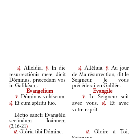
Allelúia.
In die
Alléluia.
Au jour
r.
v.
r.
v.
resurrectiónis meæ, dicit
de Ma résurrection, dit le
Dóminus, præcédam vos
Seigneur, Je vous
in Galilǽam.
précéderai en Galilée.
Evangelium
Evangile
Dóminus vobíscum.
Le Seigneur soit
v.
v.
Et cum spíritu tuo.
avec vous.
Et avec
r.
r.
votre esprit.
Léctio sancti Evangélii
secúndum Ioánnem
(
3,16-21
)
Glória tibi Dómine.
Gloire à Toi,
r.
r.