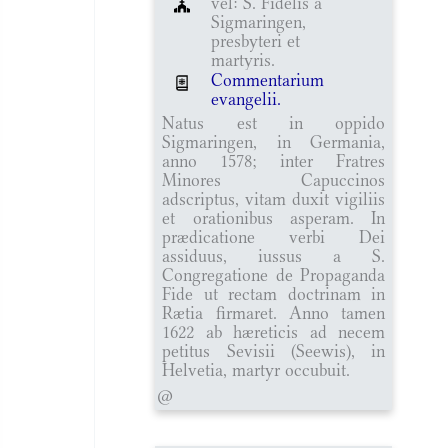
vel: S. Fidelis a
Sigmaringen,
presbyteri et
martyris.
Commentarium
evangelii.
Natus est in oppido
Sigmaringen, in Germania,
anno 1578; inter Fratres
Minores Capuccinos
adscriptus, vitam duxit vigiliis
et orationibus asperam. In
prædicatione verbi Dei
assiduus, iussus a S.
Congregatione de Propaganda
Fide ut rectam doctrinam in
Rætia firmaret. Anno tamen
1622 ab hæreticis ad necem
petitus Sevisii (Seewis), in
Helvetia, martyr occubuit.
@