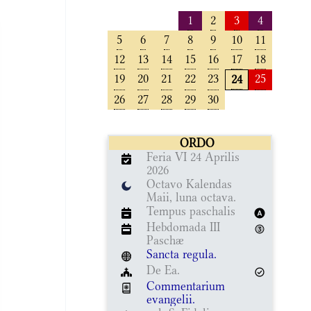
1
2
3
4
5
6
7
8
9
10
11
12
13
14
15
16
17
18
19
20
21
22
23
25
24
26
27
28
29
30
ORDO
Feria VI 24 Aprilis
2026
Octavo Kalendas
Maii, luna octava.
Tempus paschalis
Hebdomada III
Paschæ
Sancta regula.
De Ea.
Commentarium
evangelii.