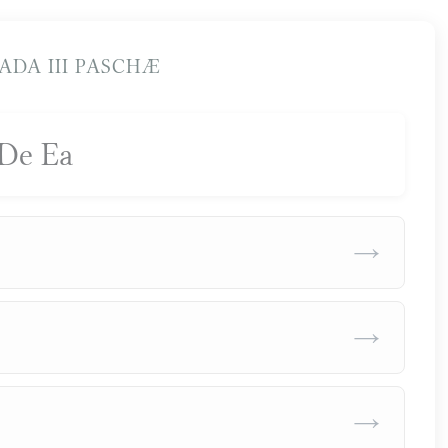
DA III PASCHÆ
De Ea
→
→
→