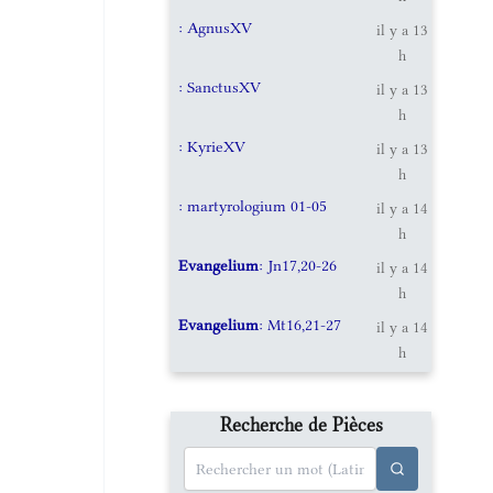
: AgnusXV
il y a 13
h
: SanctusXV
il y a 13
h
: KyrieXV
il y a 13
h
: martyrologium 01-05
il y a 14
h
Evangelium
: Jn17,20-26
il y a 14
h
Evangelium
: Mt16,21-27
il y a 14
h
Recherche de Pièces