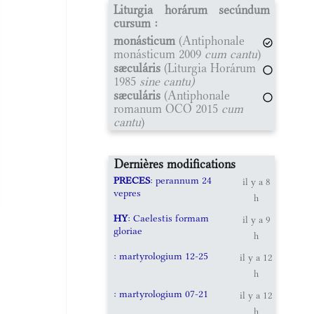
Liturgia horárum secúndum
cursum :
monásticum
(Antiphonale
monásticum 2009
cum cantu
)
sæculáris
(Liturgia Horárum
1985
sine cantu)
sæculáris
(Antiphonale
romanum OCO 2015
cum
cantu
)
Dernières modifications
PRECES
: perannum 24
il y a 8
vepres
h
HY
: Caelestis formam
il y a 9
gloriae
h
: martyrologium 12-25
il y a 12
h
: martyrologium 07-21
il y a 12
h