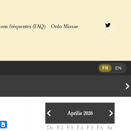
ions fréquentes (FAQ)
Ordo Missae
Twitt
er
FR
EN
Aprilis 2026
Do
F.2
F.3
F.4
F.5
F.6
Sa