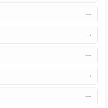
→
→
→
→
→