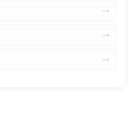
→
→
→