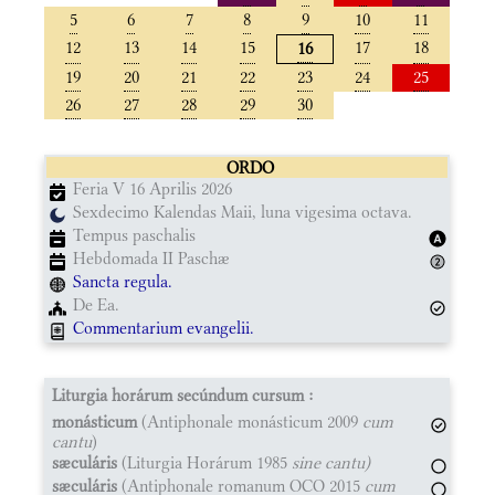
5
6
7
8
9
10
11
12
13
14
15
17
18
16
19
20
21
22
23
24
25
26
27
28
29
30
ORDO
Feria V 16 Aprilis 2026
Sexdecimo Kalendas Maii, luna vigesima octava.
Tempus paschalis
Hebdomada II Paschæ
Sancta regula.
De Ea.
Commentarium evangelii.
Liturgia horárum secúndum cursum :
monásticum
(Antiphonale monásticum 2009
cum
cantu
)
sæculáris
(Liturgia Horárum 1985
sine cantu)
sæculáris
(Antiphonale romanum OCO 2015
cum