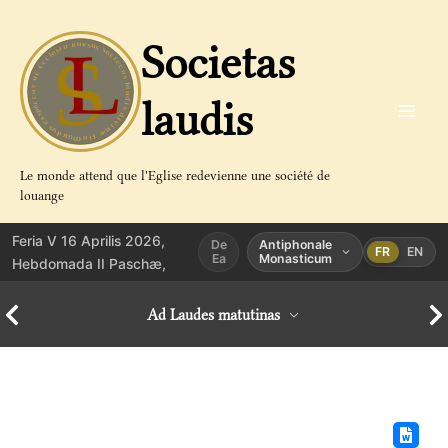
Aller
au
Societas
contenu
laudis
Le monde attend que l'Eglise redevienne une société de
louange
Feria V 16 Aprilis 2026,
De
Antiphonale
FR
EN
Ea
Monasticum
Hebdomada II Paschæ,
Ad Laudes matutinas