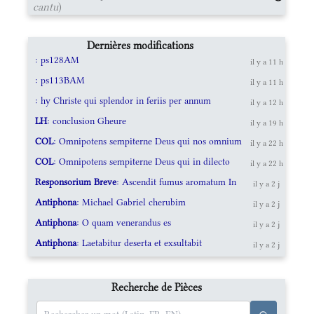
cantu
)
Dernières modifications
: ps128AM
il y a 11 h
: ps113BAM
il y a 11 h
: hy Christe qui splendor in feriis per annum
il y a 12 h
LH
: conclusion Gheure
il y a 19 h
COL
: Omnipotens sempiterne Deus qui nos omnium
il y a 22 h
COL
: Omnipotens sempiterne Deus qui in dilecto
il y a 22 h
Responsorium Breve
: Ascendit fumus aromatum In
il y a 2 j
Antiphona
: Michael Gabriel cherubim
il y a 2 j
Antiphona
: O quam venerandus es
il y a 2 j
Antiphona
: Laetabitur deserta et exsultabit
il y a 2 j
Recherche de Pièces