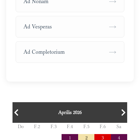
→
Ad Nonam
→
Ad Vesperas
→
Ad Completorium
Aprilis 2026
Do
F.2
F.3
F.4
F.5
F.6
Sa
1
2
3
4