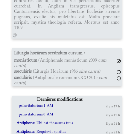
confratres docuit, dum in via perfectionis alacriter
currebat. In Angliam transgressus, episcopus
Cantuariensis electus, pro libertate Ecclesiæ strenue
pugnans, exsilio bis mulctatus est. Multa præclare
scripsit, mystica theologia referta. Mortuus est anno
1109.
@
Liturgia horárum secúndum cursum :
monásticum
(Antiphonale monásticum 2009
cum
cantu
)
sæculáris
(Liturgia Horárum 1985
sine cantu)
sæculáris
(Antiphonale romanum OCO 2015
cum
cantu
)
Dernières modifications
: psInvitatorium1 AM
il y a 17 h
: psInvitatorium0 AM
il y a 17 h
Antiphona
: Ubi est thesaurus tuus
il y a 21 h
Antiphona
: Requievit spiritus
il y a 21 h