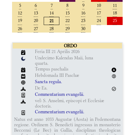
5
6
7
8
9
10
11
12
13
14
15
16
17
18
19
20
22
23
24
25
21
26
27
28
29
30
ORDO
Feria III 21 Aprilis 2026
Undecimo Kalendas Maii, luna
quarta.
Tempus paschalis
Hebdomada III Paschæ
Sancta regula.
De Ea.
Commentarium evangelii.
vel: S. Anselmi, episcopi et Ecclesiæ
doctoris.
Commentarium evangelii.
Natus est anno 1033 Augustæ (Aosta) in Pedemontana
regione. Ordinem S. Benedicti ingressus in monasterio
Beccensi (Le Bec) in Gallia, disciplinas theologicas