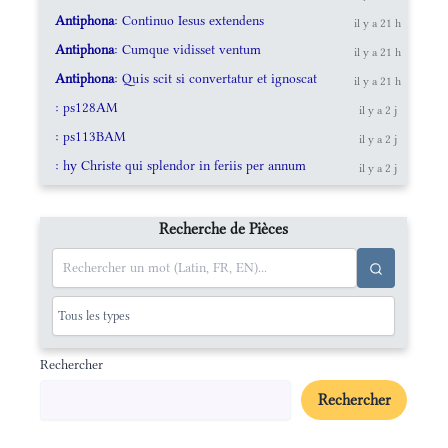
Antiphona
: Continuo Iesus extendens
il y a 21 h
Antiphona
: Cumque vidisset ventum
il y a 21 h
Antiphona
: Quis scit si convertatur et ignoscat
il y a 21 h
: ps128AM
il y a 2 j
: ps113BAM
il y a 2 j
: hy Christe qui splendor in feriis per annum
il y a 2 j
Recherche de Pièces
Rechercher
Rechercher