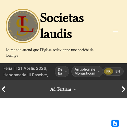
Aller
au
Societas
contenu
laudis
Le monde attend que l'Eglise redevienne une société de
louange
Feria III 21 Aprilis 2026,
De
Antiphonale
FR
EN
Ea
Monasticum
Hebdomada III Paschæ,
Ad Tertiam