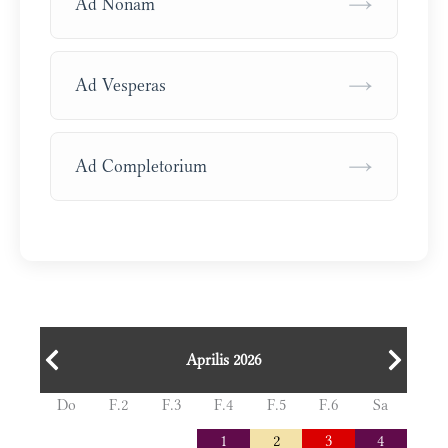
→
Ad Nonam
→
Ad Vesperas
→
Ad Completorium
Aprilis 2026
Do
F.2
F.3
F.4
F.5
F.6
Sa
1
2
3
4