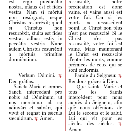
est ergo prædicátio
ressuscité, notre
nostra, inánis est et fides
prédication est donc
vestra. Nam si mórtui
vaine, et vaine aussi est
non resúrgunt, neque
votre foi. Car si les
Christus resurréxit; quod
morts ne ressuscitent
si Christus non
point, le Christ non plus
resurréxit, stulta est fides
n'est pas ressuscité. Si le
vestra; adhuc estis in
Christ n'est pas
peccátis vestris. Nunc
ressuscité, votre foi est
autem Christus resurréxit
vaine. Mais maintenant
a mórtuis, primítiæ
le Christ est ressuscité
dormiéntium.
d'entre les morts, comme
prémices de ceux qui se
sont endormis.
Verbum Dómini.
Parole du Seigneur.
r.
r.
Deo grátias.
Rendons grâces à Dieu.
Sancta María et omnes
Que sainte Marie et
Sancti intercédant pro
tous les Saints
nobis ad Dóminum, ut
intercèdent pour nous
nos mereámur ab eo
auprès du Seigneur, afin
adiuvári et salvári, qui
que nous obtenions de
vivit et regnat in sǽcula
Lui le secours et le salut,
sæculórum.
Amen.
Lui qui vit pour les
r.
siècles des siècles.
r.
Amen.