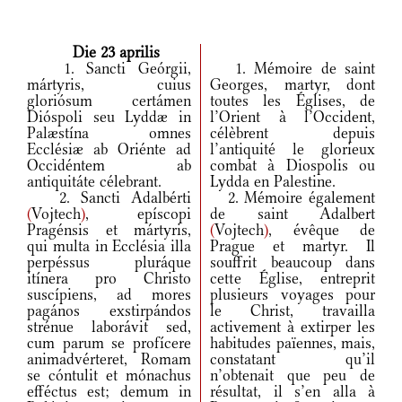
Die 23 aprilis
1. Sancti Geórgii,
1. Mémoire de saint
mártyris, cuius
Georges, martyr, dont
gloriósum certámen
toutes les Églises, de
Dióspoli seu Lyddæ in
l’Orient à l’Occident,
Palæstína omnes
célèbrent depuis
Ecclésiæ ab Oriénte ad
l’antiquité le glorieux
Occidéntem ab
combat à Diospolis ou
antiquitáte célebrant.
Lydda en Palestine.
2. Sancti Adalbérti
2. Mémoire également
(
Vojtech
)
, epíscopi
de saint Adalbert
Pragénsis et mártyris,
(
Vojtech
)
, évêque de
qui multa in Ecclésia illa
Prague et martyr. Il
perpéssus pluráque
souffrit beaucoup dans
itínera pro Christo
cette Église, entreprit
suscípiens, ad mores
plusieurs voyages pour
pagános exstirpándos
le Christ, travailla
strénue laborávit sed,
activement à extirper les
cum parum se profícere
habitudes païennes, mais,
animadvérteret, Romam
constatant qu’il
se cóntulit et mónachus
n’obtenait que peu de
efféctus est; demum in
résultat, il s’en alla à