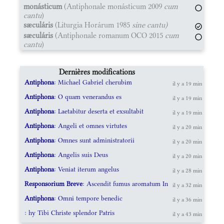
monásticum
(Antiphonale monásticum 2009
cum
cantu
)
sæculáris
(Liturgia Horárum 1985
sine cantu)
sæculáris
(Antiphonale romanum OCO 2015
cum
cantu
)
Dernières modifications
Antiphona
: Michael Gabriel cherubim
il y a 19 min
Antiphona
: O quam venerandus es
il y a 19 min
Antiphona
: Laetabitur deserta et exsultabit
il y a 19 min
Antiphona
: Angeli et omnes virtutes
il y a 20 min
Antiphona
: Omnes sunt administratorii
il y a 20 min
Antiphona
: Angelis suis Deus
il y a 20 min
Antiphona
: Veniat iterum angelus
il y a 28 min
Responsorium Breve
: Ascendit fumus aromatum In
il y a 32 min
Antiphona
: Omni tempore benedic
il y a 36 min
: hy Tibi Christe splendor Patris
il y a 43 min