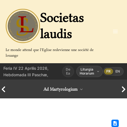
Aller
au
Societas
contenu
laudis
Le monde attend que l'Eglise redevienne une société de
louange
Feria IV 22 Aprilis 2026,
De
Liturgia
FR
EN
Ea
Horarum
Hebdomada III Paschæ,
Ad Martyrologium