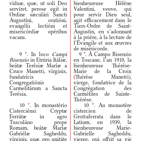
víduæ, quæ, ut soli Deo
bienheureuse Hélène
servíret, perose egit in
Valentini, veuve, qui
Ordine sæculári Sancti
pour servir Dieu seul,
Augustíni, oratióni,
agit efficacement dans le
evangélii lectióni et
Tiers-Ordre de Saint-
misericórdiæ opéribus
Augustin, en s’adonnant
vacans.
à la prière, à la lecture de
l’Évangile et aux œuvres
de miséricorde.
9
*
. In loco
Campi
9
*
. À Campo Bisenzio
Bisenzio
in Etrúria Itáliæ,
en Toscane, l’an 1910, la
beátæ Terésiæ Maríæ a
bienheureuse Thérèse-
Cruce Manetti, vírginis,
Marie de la Croix
fundatrícis
(
Thérèse Manetti
)
,
Congregatiónis
vierge, fondatrice de la
Carmelitárum a Sancta
Congrégation des
Terésia.
Carmélites de Sainte-
Thérèse.
10
*
. In monastério
10
*
. Au monastère
Cisterciénsi Cryptæ
cistercien de
Ferrátæ in agro
Grottaferrata dans le
Tusculáno prope
Latium, en 1939, la
Romam, beátæ Maríæ
bienheureuse Marie-
Gabriélæ Sagheddu,
Gabrielle Sagheddu,
vírginis, quæ, pro unitáte
vierge, qui offrit sa vie