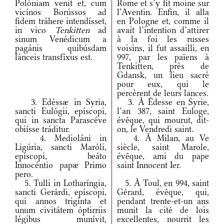
Polóniam venit et, cum
Rome et s’y fit moine sur
vicínos Borússos ad
l’Aventin. Enfin, il alla
fidem tráhere intendísset,
en Pologne et, comme il
in vico
Tenkitten
ad
avait l’intention d’attirer
sinum Venédicum a
à la foi les russes
pagánis quibúsdam
voisins, il fut assailli, en
lánceis transfíxus est.
997, par les païens à
Tenkitten, près de
Gdansk, un lieu sacré
pour eux, qui le
percèrent de leurs lances.
3. Edéssæ in Syria,
3. À Édesse en Syrie,
sancti Eulógii, epíscopi,
l’an 387, saint Euloge,
qui in sancta Parascéve
évêque, qui mourut, dit-
obiísse tráditur.
on, le Vendredi saint.
4. Medioláni in
4. À Milan, au Ve
Ligúria, sancti Maróli,
siècle, saint Marole,
epíscopi, beáto
évêque, ami du pape
Innocéntio papæ Primo
saint Innocent Ier.
pero.
5. Tulli in Lotharíngia,
5. À Toul, en 994, saint
sancti Gerárdi, epíscopi,
Gérard, évêque, qui,
qui annos trigínta et
pendant trente-et-un ans
unum civitátem óptirriis
munit la cité de lois
légibus munívit,
excellentes, nourrit les