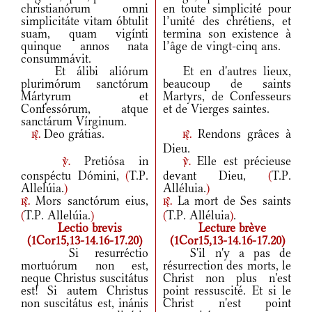
christianórum omni
en toute simplicité pour
simplicitáte vitam óbtulit
l’unité des chrétiens, et
suam, quam vigínti
termina son existence à
quinque annos nata
l’âge de vingt-cinq ans.
consummávit.
Et álibi aliórum
Et en d'autres lieux,
plurimórum sanctórum
beaucoup de saints
Mártyrum et
Martyrs, de Confesseurs
Confessórum, atque
et de Vierges saintes.
sanctárum Vírginum.
Deo grátias.
Rendons grâces à
r.
r.
Dieu.
Pretiósa in
Elle est précieuse
v.
v.
conspéctu Dómini,
(
T.P.
devant Dieu,
(
T.P.
Allelúia.
)
Alléluia.
)
Mors sanctórum eius,
La mort de Ses saints
r.
r.
(
T.P. Allelúia.
)
(
T.P. Alléluia
)
.
Lectio brevis
Lecture brève
(1Cor15,13-14.16-17.20)
(1Cor15,13-14.16-17.20)
Si resurréctio
S'il n'y a pas de
mortuórum non est,
résurrection des morts, le
neque Christus suscitátus
Christ non plus n'est
est! Si autem Christus
point ressuscité. Et si le
non suscitátus est, inánis
Christ n'est point