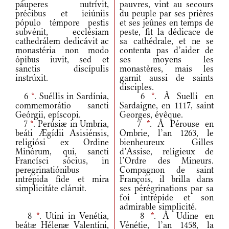
páuperes nutrívit,
pauvres, vint au secours
précibus et ieiúniis
du peuple par ses prières
pópulo témpore pestis
et ses jeûnes en temps de
subvénit, ecclésiam
peste, fit la dédicace de
cathedrálem dedicávit ac
sa cathédrale, et ne se
monastéria non modo
contenta pas d’aider de
ópibus iuvit, sed et
ses moyens les
sanctis discípulis
monastères, mais les
instrúxit.
garnit aussi de saints
disciples.
6
*
. Suéllis in Sardínia,
6
*
. À Suelli en
commemorátio sancti
Sardaigne, en 1117, saint
Geórgii, epíscopi.
Georges, évêque.
7
*
. Perúsiæ in Umbria,
7
*
. À Pérouse en
beáti Ægídii Asisiénsis,
Ombrie, l’an 1263, le
religiósi ex Ordine
bienheureux Gilles
Minórum, qui, sancti
d’Assise, religieux de
Francísci sócius, in
l’Ordre des Mineurs.
peregrinatiónibus
Compagnon de saint
intrépida fide et mira
François, il brilla dans
simplicitáte cláruit.
ses pérégrinations par sa
foi intrépide et son
admirable simplicité.
8
*
. Utini in Venétia,
8
*
. À Udine en
beátæ Hélenæ Valentíni,
Vénétie, l’an 1458, la