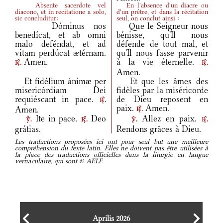
Absente sacerdote vel
En l'absence d'un diacre ou
diacono, et in recitatione a solo,
d'un prêtre, et dans la récitation
sic concluditur:
seul, on conclut ainsi :
Dóminus nos
Que le Seigneur nous
benedícat, et ab omni
bénisse, qu'Il nous
malo deféndat, et ad
défende de tout mal, et
vitam perdúcat ætérnam.
qu'Il nous fasse parvenir
Amen.
à la vie éternelle.
r.
r.
Amen.
Et fidélium ánimæ per
Et que les âmes des
misericórdiam Dei
fidèles par la miséricorde
requiéscant in pace.
de Dieu reposent en
r.
paix.
Amen.
Amen.
r.
Ite in pace.
Deo
Allez en paix.
v.
r.
v.
r.
grátias.
Rendons grâces à Dieu.
Les traductions proposées ici ont pour seul but une meilleure
compréhension du texte latin. Elles ne doivent pas être utilisées à
la place des traductions officielles dans la liturgie en langue
vernaculaire, qui sont © AELF.
Aprilis 2026