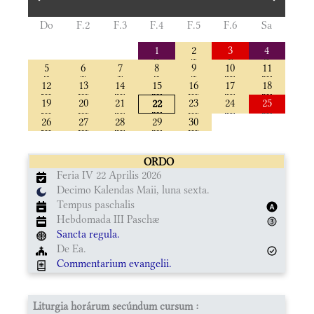
Do
F.2
F.3
F.4
F.5
F.6
Sa
1
2
3
4
5
6
7
8
9
10
11
12
13
14
15
16
17
18
19
20
21
23
24
25
22
26
27
28
29
30
ORDO
Feria IV 22 Aprilis 2026
Decimo Kalendas Maii, luna sexta.
Tempus paschalis
Hebdomada III Paschæ
Sancta regula.
De Ea.
Commentarium evangelii.
Liturgia horárum secúndum cursum :