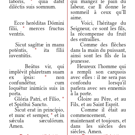
labóris,
*
quia dabit
qui mangez le pain du
diléctis suis somnum.
labeur, car Il donne le
sommeil à ceux qu’Il
aime.
Ecce heréditas Dómini
Voici, l'héritage du
fílii,
*
merces fructus
Seigneur, ce sont les fils,
ventris.
la récompense du fruit
des entrailles.
Sicut sagíttæ in manu
Comme des flèches
poténtis,
*
ita fílii
dans la main du puissant,
iuventútis.
ainsi sont les fils de la
jeunesse.
Beátus vir, qui
Heureux l'homme qui
implévit pháretram suam
a rempli son carquois
ex ipsis:
*
non
avec elles : il ne sera pas
confundétur, cum
confondu lorsqu'il
loquétur inimícis suis in
parlera avec ses ennemis
porta.
à la porte.
Glória Patri, et Fílio,
*
Gloire au Père, et au
et Spirítui Sancto.
Fils, et au Saint Esprit.
Sicut erat in princípio,
Comme il était au
et nunc et semper,
*
et in
commencement,
sǽcula sæculórum.
maintenant et toujours, et
Amen.
dans les siècles des
siècles. Amen.