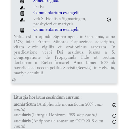
Sancta regula.
De Ea.
Commentarium evangelii.
vel: S. Fidelis a Sigmaringen,
presbyteri et martyris.
Commentarium evangelii.
Natus est in oppido Sigmaringen, in Germania, anno
1578; inter Fratres Minores Capuccinos adscriptus,
vitam duxit vigiliis et orationibus asperam. In
prædicatione verbi Dei assiduus, iussus a S.
Congregatione de Propaganda Fide ut rectam
doctrinam in Rætia firmaret. Anno tamen 1622 ab
hæreticis ad necem petitus Sevisii (Seewis), in Helvetia,
martyr occubuit.
@
Liturgia horárum secúndum cursum :
monásticum
(Antiphonale monásticum 2009
cum
cantu
)
sæculáris
(Liturgia Horárum 1985
sine cantu)
sæculáris
(Antiphonale romanum OCO 2015
cum
cantu
)