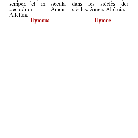
semper, et in sǽcula
dans les siècles des
sæculórum. Amen.
siècles. Amen. Alléluia.
Allelúia.
Hymnus
Hymne