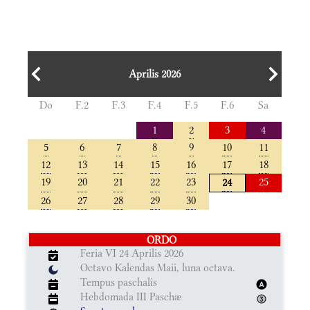
Aprilis 2026
Do
F.2
F.3
F.4
F.5
F.6
Sa
1
2
3
4
5
6
7
8
9
10
11
12
13
14
15
16
17
18
19
20
21
22
23
25
24
26
27
28
29
30
ORDO
Feria VI 24 Aprilis 2026
Octavo Kalendas Maii, luna octava.
Tempus paschalis
Hebdomada III Paschæ