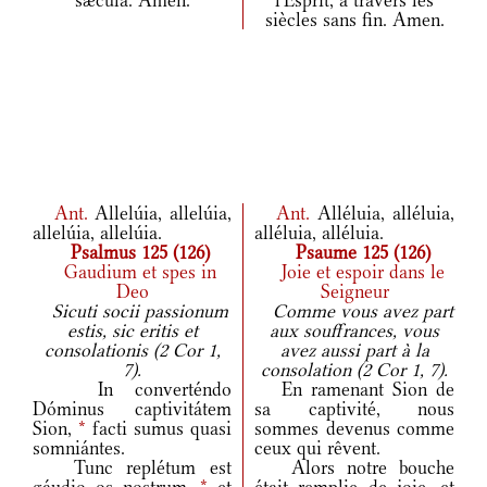
sǽcula. Amen.
l'Esprit, à travers les
siècles sans fin. Amen.
Ant.
Allelúia, allelúia,
Ant.
Alléluia, alléluia,
allelúia, allelúia.
alléluia, alléluia.
Psalmus 125 (126)
Psaume 125 (126)
Gaudium et spes in
Joie et espoir dans le
Deo
Seigneur
Sicuti socii passionum
Comme vous avez part
estis, sic eritis et
aux souffrances, vous
consolationis (2 Cor 1,
avez aussi part à la
7).
consolation (2 Cor 1, 7).
In converténdo
En ramenant Sion de
Dóminus captivitátem
sa captivité, nous
Sion,
*
facti sumus quasi
sommes devenus comme
somniántes.
ceux qui rêvent.
Tunc replétum est
Alors notre bouche