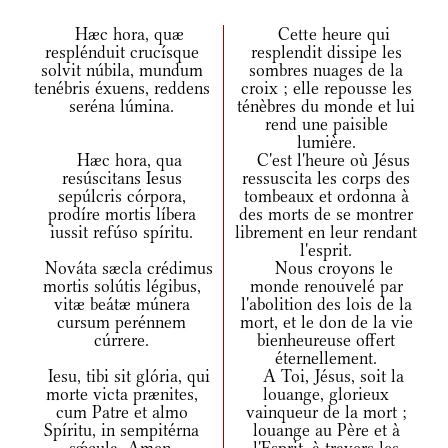
Hæc hora, quæ
Cette heure qui
resplénduit crucísque
resplendit dissipe les
solvit núbila, mundum
sombres nuages de la
tenébris éxuens, reddens
croix ; elle repousse les
seréna lúmina.
ténèbres du monde et lui
rend une paisible
lumière.
Hæc hora, qua
C'est l'heure où Jésus
resúscitans Iesus
ressuscita les corps des
sepúlcris córpora,
tombeaux et ordonna à
prodíre mortis líbera
des morts de se montrer
iussit refúso spíritu.
librement en leur rendant
l'esprit.
Nováta sæcla crédimus
Nous croyons le
mortis solútis légibus,
monde renouvelé par
vitæ beátæ múnera
l'abolition des lois de la
cursum perénnem
mort, et le don de la vie
cúrrere.
bienheureuse offert
éternellement.
Iesu, tibi sit glória, qui
A Toi, Jésus, soit la
morte victa prænites,
louange, glorieux
cum Patre et almo
vainqueur de la mort ;
Spíritu, in sempitérna
louange au Père et à