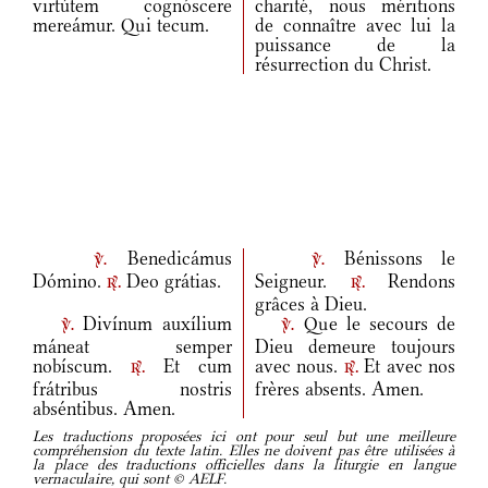
virtútem cognóscere
charité, nous méritions
mereámur. Qui tecum.
de connaître avec lui la
puissance de la
résurrection du Christ.
Benedicámus
Bénissons le
v.
v.
Dómino.
Deo grátias.
Seigneur.
Rendons
r.
r.
grâces à Dieu.
Divínum auxílium
Que le secours de
v.
v.
máneat semper
Dieu demeure toujours
nobíscum.
Et cum
avec nous.
Et avec nos
r.
r.
frátribus nostris
frères absents. Amen.
abséntibus. Amen.
Les traductions proposées ici ont pour seul but une meilleure
compréhension du texte latin. Elles ne doivent pas être utilisées à
la place des traductions officielles dans la liturgie en langue
vernaculaire, qui sont © AELF.