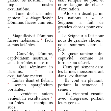
gáudio os nostrum,
*
et
était remplie de joie, et
lingua nostra
notre langue de chants
exsultatióne.
d'exultation.
Tunc dicébant inter
Alors on disait parmi
gentes:
*
« Magnificávit
les nations : « Le
Dóminus fácere cum eis.
Seigneur a fait de
»
grandes choses pour eux.
»
Magnificávit Dóminus
Le Seigneur a fait pour
fácere nobíscum;
*
facti
nous de grandes choses ;
sumus lætántes.
nous sommes dans la
joie.
Convérte, Dómine,
Seigneur, ramène notre
captivitátem nostram,
*
captivité, comme les
sicut torréntes in austro.
torrents au désert.
Qui séminant in
Ceux qui sèment dans
lácrimis,
*
in
les larmes moissonneront
exsultatióne metent.
dans l'exultation.
Eúntes ibant et flebant
Ils vont en pleurant,
*
semen spargéndum
portant la semence à
portántes;
semer ;
veniéntes autem
ils viennent ensuite
vénient in exsultatióne
*
avec allégresse, portant
portántes manípulos
leurs gerbes.
suos.