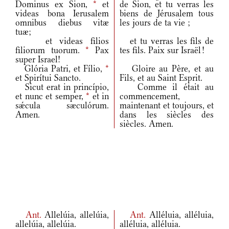
Dominus ex Sion,
*
et
de Sion, et tu verras les
videas bona Ierusalem
biens de Jérusalem tous
omnibus diebus vitæ
les jours de ta vie ;
tuæ;
et videas filios
et tu verras les fils de
filiorum tuorum.
*
Pax
tes fils. Paix sur Israël !
super Israel!
Glória Patri, et Fílio,
*
Gloire au Père, et au
et Spirítui Sancto.
Fils, et au Saint Esprit.
Sicut erat in princípio,
Comme il était au
et nunc et semper,
*
et in
commencement,
sǽcula sæculórum.
maintenant et toujours, et
Amen.
dans les siècles des
siècles. Amen.
Ant.
Allelúia, allelúia,
Ant.
Alléluia, alléluia,
allelúia, allelúia.
alléluia, alléluia.