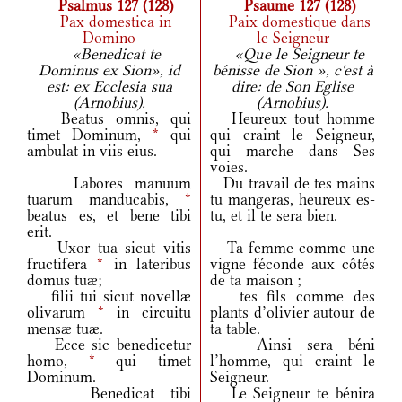
Psalmus 127 (128)
Psaume 127 (128)
Pax domestica in
Paix domestique dans
Domino
le Seigneur
«Benedicat te
«Que le Seigneur te
Dominus ex Sion», id
bénisse de Sion », c'est à
est: ex Ecclesia sua
dire: de Son Eglise
(Arnobius).
(Arnobius).
Beatus omnis, qui
Heureux tout homme
timet Dominum,
*
qui
qui craint le Seigneur,
ambulat in viis eius.
qui marche dans Ses
voies.
Labores manuum
Du travail de tes mains
tuarum manducabis,
*
tu mangeras, heureux es-
beatus es, et bene tibi
tu, et il te sera bien.
erit.
Uxor tua sicut vitis
Ta femme comme une
fructifera
*
in lateribus
vigne féconde aux côtés
domus tuæ;
de ta maison ;
filii tui sicut novellæ
tes fils comme des
olivarum
*
in circuitu
plants d’olivier autour de
mensæ tuæ.
ta table.
Ecce sic benedicetur
Ainsi sera béni
homo,
*
qui timet
l’homme, qui craint le
Dominum.
Seigneur.
Benedicat tibi
Le Seigneur te bénira