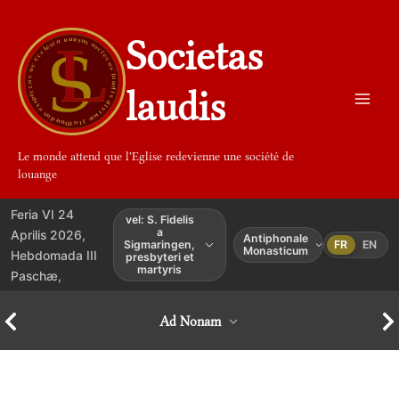
Aller
au
Societas
contenu
laudis
Le monde attend que l'Eglise redevienne une société de
louange
Feria VI 24
vel: S. Fidelis
a
Aprilis 2026,
Antiphonale
Sigmaringen,
FR
EN
Monasticum
Hebdomada III
presbyteri et
martyris
Paschæ,
Ad Nonam