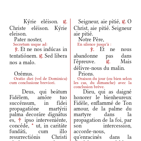
Kýrie eléison.
Seigneur, aie pitié,
O
r.
r.
Christe eléison. Kýrie
Christ, aie pitié. Seigneur
eleison.
aie pitié.
Pater noster,
Notre Père,
Secretum usque ad:
En silence jusqu'à :
Et ne nos indúcas in
Et ne nous
v.
v.
tentatiónem.
Sed libera
abandonne pas dans
r.
l'épreuve.
Mais
nos a malo.
r.
délivre-nous du malin.
Orémus.
Prions.
Oratio diei
(
vel de Dominica
)
Oraison du jour
(
ou bien selon
cum conclusione breviori.
les cas, du dimanche
)
avec la
conclusion brève.
Deus, qui beátum
Dieu, qui as daigné
Fidélem, amóre tuo
honorer le bienheureux
succénsum, in fídei
Fidèle, enflammé de Ton
propagatióne martýrii
amour, de la palme du
palma decoráre dignátus
martyre dans la
es,
†
ipso interveniénte,
propagation de la foi, par
concéde,
*
ut, in caritáte
son intercession,
fundáti, cum illo
accorde-nous,
resurrectiónis Christi
qu'enracinés dans la