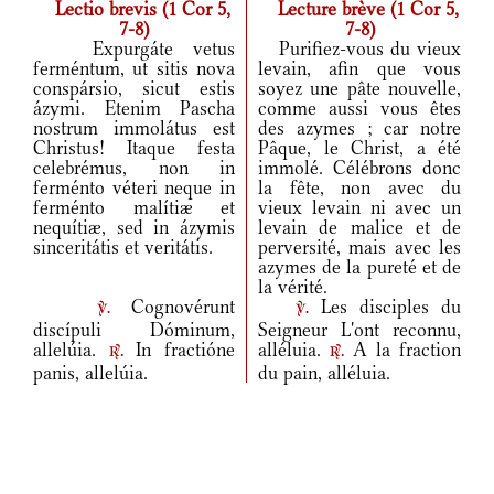
Lectio brevis (1 Cor 5,
Lecture brève (1 Cor 5,
7-8)
7-8)
Expurgáte vetus
Purifiez-vous du vieux
ferméntum, ut sitis nova
levain, afin que vous
conspársio, sicut estis
soyez une pâte nouvelle,
ázymi. Etenim Pascha
comme aussi vous êtes
nostrum immolátus est
des azymes ; car notre
Christus! Itaque festa
Pâque, le Christ, a été
celebrémus, non in
immolé. Célébrons donc
ferménto véteri neque in
la fête, non avec du
ferménto malítiæ et
vieux levain ni avec un
nequítiæ, sed in ázymis
levain de malice et de
sinceritátis et veritátis.
perversité, mais avec les
azymes de la pureté et de
la vérité.
Cognovérunt
Les disciples du
v.
v.
discípuli Dóminum,
Seigneur L'ont reconnu,
allelúia.
In fractióne
alléluia.
A la fraction
r.
r.
panis, allelúia.
du pain, alléluia.