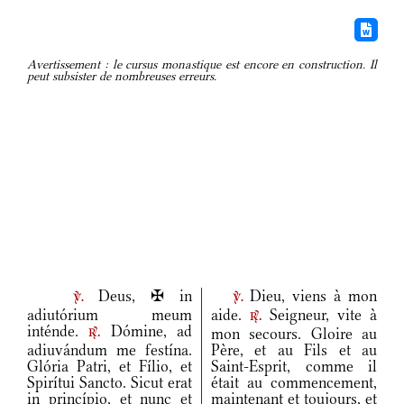
Avertissement : le cursus monastique est encore en construction. Il
peut subsister de nombreuses erreurs.
Deus, ✠ in
Dieu, viens à mon
v.
v.
adiutórium meum
aide.
Seigneur, vite à
r.
inténde.
Dómine, ad
mon secours. Gloire au
r.
adiuvándum me festína.
Père, et au Fils et au
Glória Patri, et Fílio, et
Saint-Esprit, comme il
Spirítui Sancto. Sicut erat
était au commencement,
in princípio, et nunc et
maintenant et toujours, et