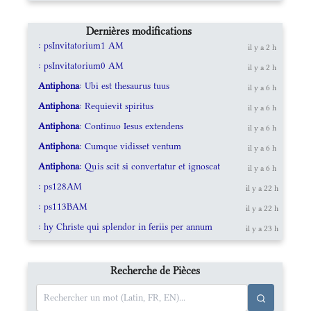
Dernières modifications
: psInvitatorium1 AM
il y a 2 h
: psInvitatorium0 AM
il y a 2 h
Antiphona
: Ubi est thesaurus tuus
il y a 6 h
Antiphona
: Requievit spiritus
il y a 6 h
Antiphona
: Continuo Iesus extendens
il y a 6 h
Antiphona
: Cumque vidisset ventum
il y a 6 h
Antiphona
: Quis scit si convertatur et ignoscat
il y a 6 h
: ps128AM
il y a 22 h
: ps113BAM
il y a 22 h
: hy Christe qui splendor in feriis per annum
il y a 23 h
Recherche de Pièces