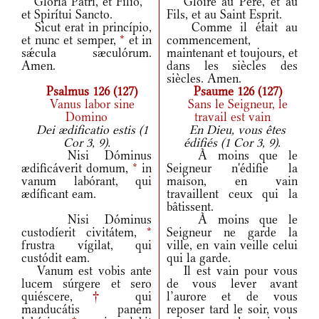
Glória Patri, et Fílio,
*
Gloire au Père, et au
et Spirítui Sancto.
Fils, et au Saint Esprit.
Sicut erat in princípio,
Comme il était au
et nunc et semper,
*
et in
commencement,
sǽcula sæculórum.
maintenant et toujours, et
Amen.
dans les siècles des
siècles. Amen.
Psalmus 126 (127)
Psaume 126 (127)
Vanus labor sine
Sans le Seigneur, le
Domino
travail est vain
Dei ædificatio estis (1
En Dieu, vous êtes
Cor 3, 9).
édifiés (1 Cor 3, 9).
Nisi Dóminus
À moins que le
ædificáverit domum,
*
in
Seigneur n'édifie la
vanum labórant, qui
maison, en vain
ædíficant eam.
travaillent ceux qui la
bâtissent.
Nisi Dóminus
À moins que le
custodíerit civitátem,
*
Seigneur ne garde la
frustra vígilat, qui
ville, en vain veille celui
custódit eam.
qui la garde.
Vanum est vobis ante
Il est vain pour vous
lucem súrgere et sero
de vous lever avant
quiéscere,
†
qui
l’aurore et de vous
manducátis panem
reposer tard le soir, vous